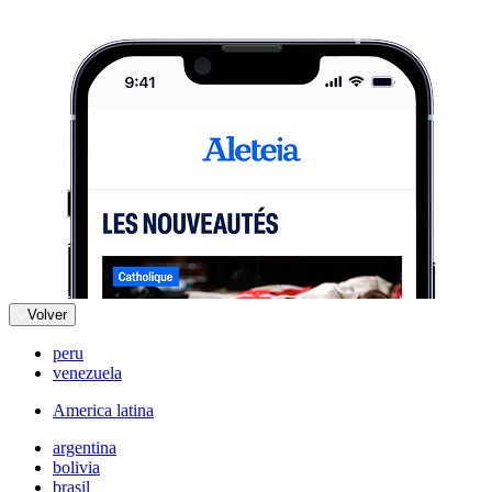
Volver
peru
venezuela
America latina
argentina
bolivia
brasil