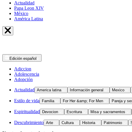
Actualidad
Papa Leon XIV
México
América Latina
Edición
español
Adiccion
Adolescencia
Adopción
Actualidad
America latina
Información general
Mexico
Estilo de vida
Familia
For Her &amp; For Men
Pareja y se
Espiritualidad
Devocion
Escritura
Misa y sacramentos
Descubrimiento
Arte
Cultura
Historia
Patrimonio