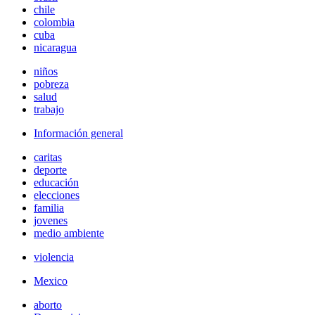
chile
colombia
cuba
nicaragua
niños
pobreza
salud
trabajo
Información general
caritas
deporte
educación
elecciones
familia
jovenes
medio ambiente
violencia
Mexico
aborto