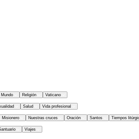
Mundo
Religión
Vaticano
xualidad
Salud
Vida profesional
Misionero
Nuestras cruces
Oración
Santos
Tiempos litúrgi
Santuario
Viajes