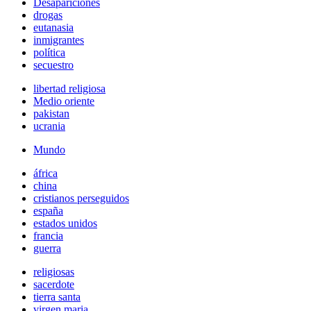
Desapariciones
drogas
eutanasia
inmigrantes
política
secuestro
libertad religiosa
Medio oriente
pakistan
ucrania
Mundo
áfrica
china
cristianos perseguidos
españa
estados unidos
francia
guerra
religiosas
sacerdote
tierra santa
virgen maria