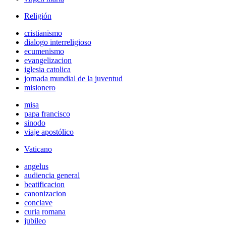
Religión
cristianismo
dialogo interreligioso
ecumenismo
evangelizacion
iglesia catolica
jornada mundial de la juventud
misionero
misa
papa francisco
sinodo
viaje apostólico
Vaticano
angelus
audiencia general
beatificacion
canonizacion
conclave
curia romana
jubileo