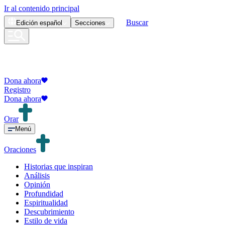
Ir al contenido principal
Buscar
Edición
español
Secciones
Dona ahora
Registro
Dona ahora
Orar
Menú
Oraciones
Historias que inspiran
Análisis
Opinión
Profundidad
Espiritualidad
Descubrimiento
Estilo de vida