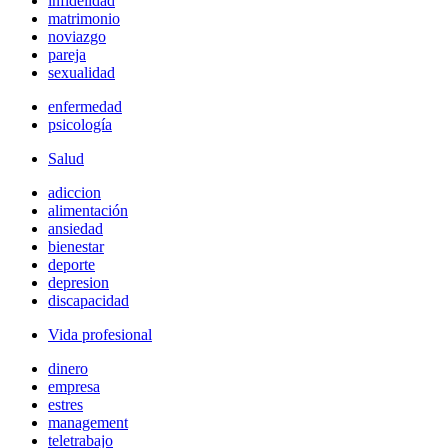
infidelidad
matrimonio
noviazgo
pareja
sexualidad
enfermedad
psicología
Salud
adiccion
alimentación
ansiedad
bienestar
deporte
depresion
discapacidad
Vida profesional
dinero
empresa
estres
management
teletrabajo