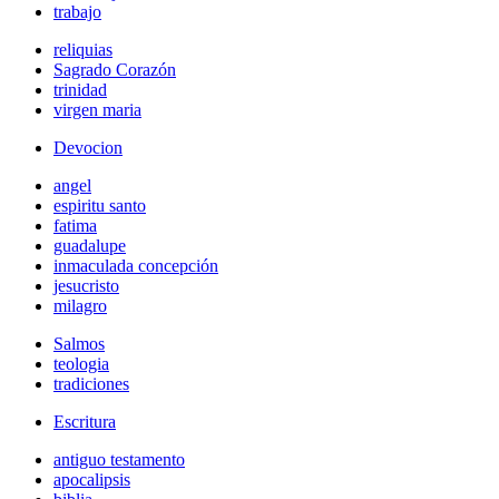
trabajo
reliquias
Sagrado Corazón
trinidad
virgen maria
Devocion
angel
espiritu santo
fatima
guadalupe
inmaculada concepción
jesucristo
milagro
Salmos
teologia
tradiciones
Escritura
antiguo testamento
apocalipsis