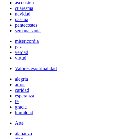
ascension
cuaresma
navidad
pascua
pentecostes
semana santa
misericordia
paz
verdad
virtud
Valores espiritualidad
alegria
amor
caridad
esperanza
fe
gracia
humildad
Arte
alabanza