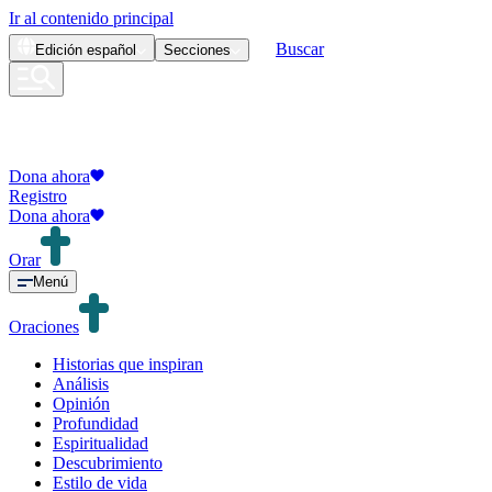
Ir al contenido principal
Buscar
Edición
español
Secciones
Dona ahora
Registro
Dona ahora
Orar
Menú
Oraciones
Historias que inspiran
Análisis
Opinión
Profundidad
Espiritualidad
Descubrimiento
Estilo de vida