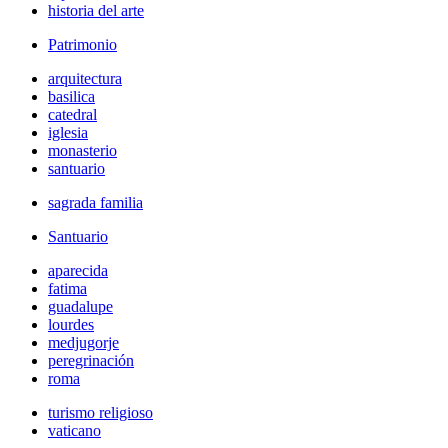
historia del arte
Patrimonio
arquitectura
basilica
catedral
iglesia
monasterio
santuario
sagrada familia
Santuario
aparecida
fatima
guadalupe
lourdes
medjugorje
peregrinación
roma
turismo religioso
vaticano