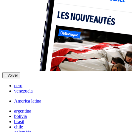
Volver
peru
venezuela
America latina
argentina
bolivia
brasil
chile