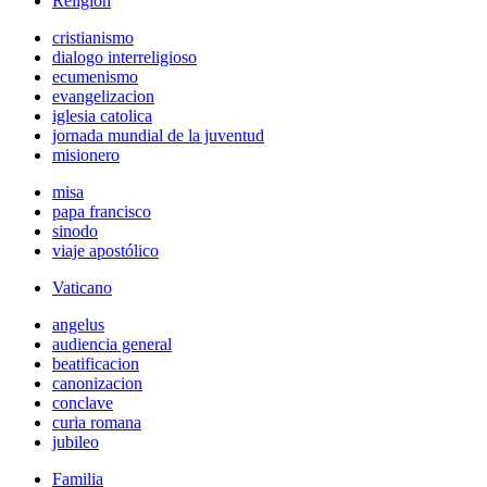
Religión
cristianismo
dialogo interreligioso
ecumenismo
evangelizacion
iglesia catolica
jornada mundial de la juventud
misionero
misa
papa francisco
sinodo
viaje apostólico
Vaticano
angelus
audiencia general
beatificacion
canonizacion
conclave
curia romana
jubileo
Familia