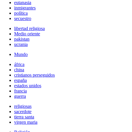
eutanasia
inmigrantes
política
secuestro
libertad religiosa
Medio oriente
pakistan
ucrania
Mundo
áfrica
china
cristianos perseguidos
españa
estados unidos
francia
guerra
religiosas
sacerdote
tierra santa
virgen maria