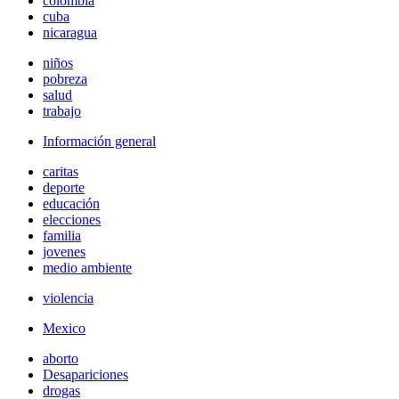
colombia
cuba
nicaragua
niños
pobreza
salud
trabajo
Información general
caritas
deporte
educación
elecciones
familia
jovenes
medio ambiente
violencia
Mexico
aborto
Desapariciones
drogas