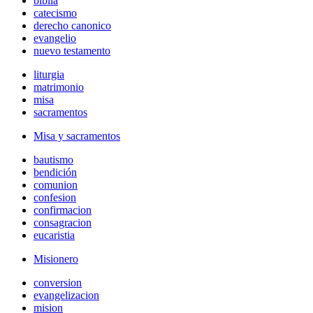
biblia
catecismo
derecho canonico
evangelio
nuevo testamento
liturgia
matrimonio
misa
sacramentos
Misa y sacramentos
bautismo
bendición
comunion
confesion
confirmacion
consagracion
eucaristia
Misionero
conversion
evangelizacion
mision