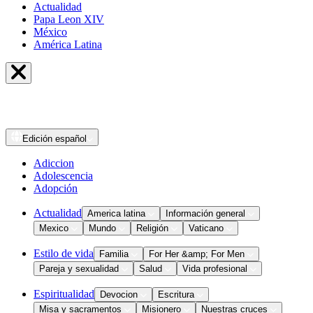
Actualidad
Papa Leon XIV
México
América Latina
Edición
español
Adiccion
Adolescencia
Adopción
Actualidad
America latina
Información general
Mexico
Mundo
Religión
Vaticano
Estilo de vida
Familia
For Her &amp; For Men
Pareja y sexualidad
Salud
Vida profesional
Espiritualidad
Devocion
Escritura
Misa y sacramentos
Misionero
Nuestras cruces