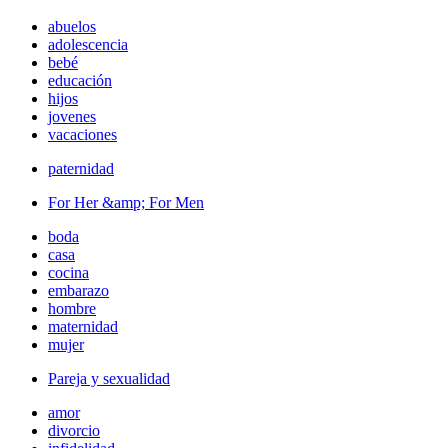
abuelos
adolescencia
bebé
educación
hijos
jovenes
vacaciones
paternidad
For Her &amp; For Men
boda
casa
cocina
embarazo
hombre
maternidad
mujer
Pareja y sexualidad
amor
divorcio