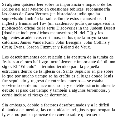
Si alguien quisiera leer sobre la importancia e impacto de los
Rollos del Mar Muerto en cuestiones bíblicas, recomendaría
las obras de Gaza Vermes (un historiador judío que ha
supervisado también la traducción de estos manuscritos al
inglés) y Emmanuel Tov (un académico judío que supervisó la
publicación oficial de la serie Discoveries in the Judean Desert
[donde se incluyen dichos manuscritos; N. del T.]) y los
siguientes académicos cristianos, de los que la mayoría son
católicos: James VanderKam, John Bersgma, John Collins y
Craig Evans, Joseph Fitzmyer y Roland de Vaux.
Los descubrimientos con relación a la apertura de la tumba de
Jesús son el otro hallazgo increíblemente importante del último
siglo. El “Edículo” —término técnico para la pequeña
estructura dentro de la iglesia del Santo Sepulcro en pie sobre
lo que por mucho tiempo se ha creído es el lugar donde Jesús
fue sepultado y regresó de entre los muertos— se estaba
volviendo desde no hace mucho muy endeble estructuralmente
debido al paso del tiempo y también a algunos terremotos, y
corría incluso el riesgo de derrumbe.
Sin embargo, debido a factores desafortunados y a la difícil
dinámica ecuménica, las comunidades religiosas que ocupan la
iglesia no podían ponerse de acuerdo sobre quién sería