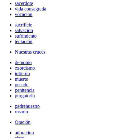
sacerdote
vida consagrada
vocacion
sacrificio
salvacion
sufrimiento
tentación
Nuestras cruces
demonio
exorcismo
infierno
muerte
pecado
penitencia
purgatorio
padrenuestro
rosario
Oración
adoracion