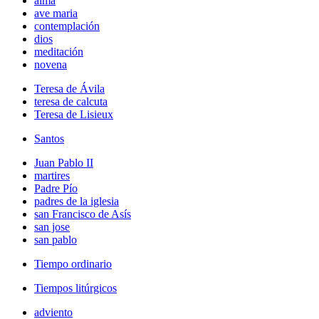
alma
ave maria
contemplación
dios
meditación
novena
Teresa de Ávila
teresa de calcuta
Teresa de Lisieux
Santos
Juan Pablo II
martires
Padre Pío
padres de la iglesia
san Francisco de Asís
san jose
san pablo
Tiempo ordinario
Tiempos litúrgicos
adviento