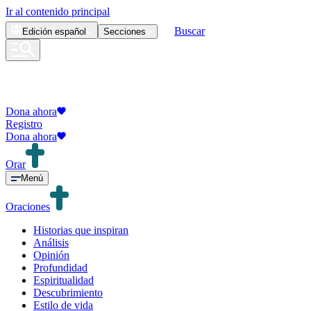
Ir al contenido principal
Buscar
Edición
español
Secciones
Dona ahora
Registro
Dona ahora
Orar
Menú
Oraciones
Historias que inspiran
Análisis
Opinión
Profundidad
Espiritualidad
Descubrimiento
Estilo de vida