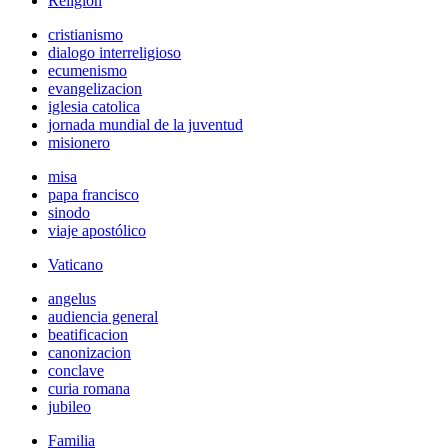
Religión
cristianismo
dialogo interreligioso
ecumenismo
evangelizacion
iglesia catolica
jornada mundial de la juventud
misionero
misa
papa francisco
sinodo
viaje apostólico
Vaticano
angelus
audiencia general
beatificacion
canonizacion
conclave
curia romana
jubileo
Familia