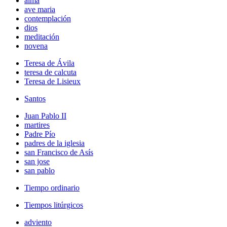
alma
ave maria
contemplación
dios
meditación
novena
Teresa de Ávila
teresa de calcuta
Teresa de Lisieux
Santos
Juan Pablo II
martires
Padre Pío
padres de la iglesia
san Francisco de Asís
san jose
san pablo
Tiempo ordinario
Tiempos litúrgicos
adviento