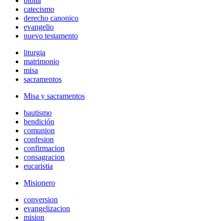
biblia
catecismo
derecho canonico
evangelio
nuevo testamento
liturgia
matrimonio
misa
sacramentos
Misa y sacramentos
bautismo
bendición
comunion
confesion
confirmacion
consagracion
eucaristia
Misionero
conversion
evangelizacion
mision