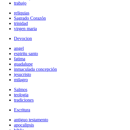
trabajo
reliquias
Sagrado Corazón
trinidad
virgen maria
Devocion
angel
espiritu santo
fatima
guadalupe
inmaculada concepción
jesucristo
milagro
Salmos
teologia
tradiciones
Escritura
antiguo testamento
apocalipsis