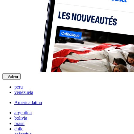
Volver
peru
venezuela
America latina
argentina
bolivia
brasil
chile