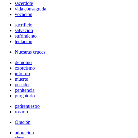
sacerdote
vida consagrada
vocacion
sacrificio
salvacion
sufrimiento
tentación
Nuestras cruces
demonio
exorcismo
infierno
muerte
pecado
penitencia
purgatorio
padrenuestro
rosario
Oración
adoracion