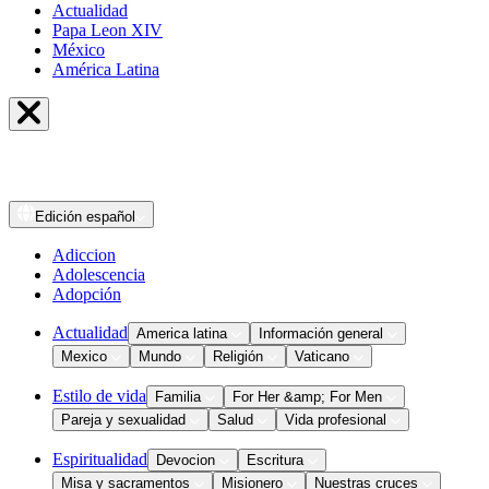
Actualidad
Papa Leon XIV
México
América Latina
Edición
español
Adiccion
Adolescencia
Adopción
Actualidad
America latina
Información general
Mexico
Mundo
Religión
Vaticano
Estilo de vida
Familia
For Her &amp; For Men
Pareja y sexualidad
Salud
Vida profesional
Espiritualidad
Devocion
Escritura
Misa y sacramentos
Misionero
Nuestras cruces