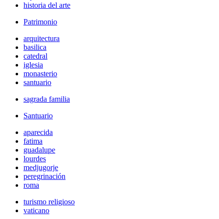
historia del arte
Patrimonio
arquitectura
basilica
catedral
iglesia
monasterio
santuario
sagrada familia
Santuario
aparecida
fatima
guadalupe
lourdes
medjugorje
peregrinación
roma
turismo religioso
vaticano