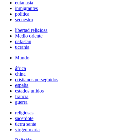
eutanasia
inmigrantes
política
secuestro
libertad religiosa
Medio oriente
pakistan
ucrania
Mundo
áfrica
china
cristianos perseguidos
españa
estados unidos
francia
guerra
religiosas
sacerdote
tierra santa
virgen maria