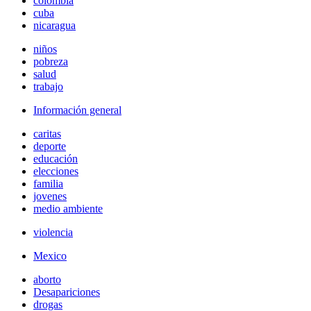
colombia
cuba
nicaragua
niños
pobreza
salud
trabajo
Información general
caritas
deporte
educación
elecciones
familia
jovenes
medio ambiente
violencia
Mexico
aborto
Desapariciones
drogas