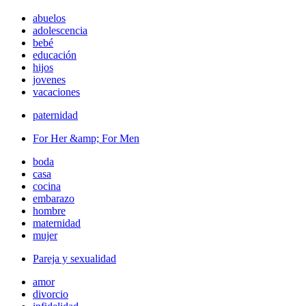
abuelos
adolescencia
bebé
educación
hijos
jovenes
vacaciones
paternidad
For Her &amp; For Men
boda
casa
cocina
embarazo
hombre
maternidad
mujer
Pareja y sexualidad
amor
divorcio