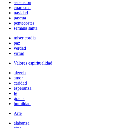
ascension
cuaresma
navidad
pascua
pentecostes
semana santa
misericordia
paz
verdad
virtud
Valores espiritualidad
alegria
amor
caridad
esperanza
fe
gracia
humildad
Arte
alabanza