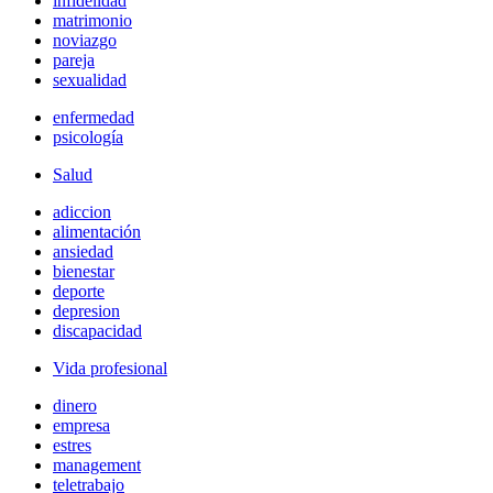
infidelidad
matrimonio
noviazgo
pareja
sexualidad
enfermedad
psicología
Salud
adiccion
alimentación
ansiedad
bienestar
deporte
depresion
discapacidad
Vida profesional
dinero
empresa
estres
management
teletrabajo