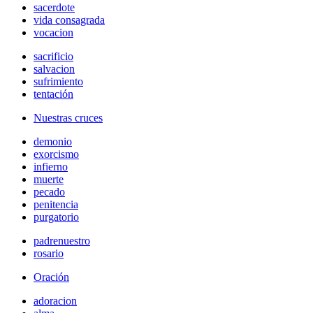
sacerdote
vida consagrada
vocacion
sacrificio
salvacion
sufrimiento
tentación
Nuestras cruces
demonio
exorcismo
infierno
muerte
pecado
penitencia
purgatorio
padrenuestro
rosario
Oración
adoracion