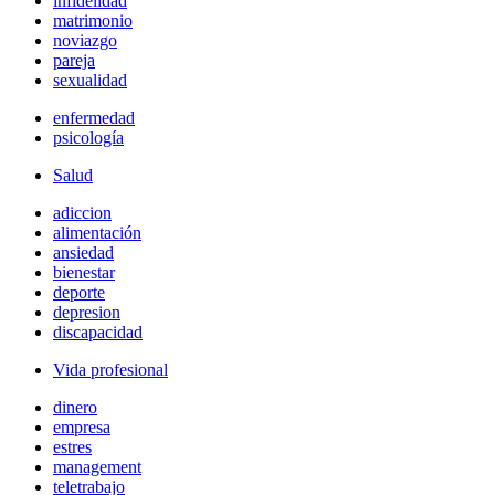
infidelidad
matrimonio
noviazgo
pareja
sexualidad
enfermedad
psicología
Salud
adiccion
alimentación
ansiedad
bienestar
deporte
depresion
discapacidad
Vida profesional
dinero
empresa
estres
management
teletrabajo