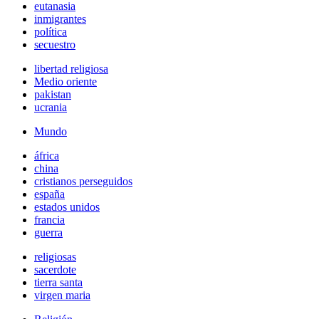
eutanasia
inmigrantes
política
secuestro
libertad religiosa
Medio oriente
pakistan
ucrania
Mundo
áfrica
china
cristianos perseguidos
españa
estados unidos
francia
guerra
religiosas
sacerdote
tierra santa
virgen maria