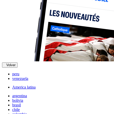
Volver
peru
venezuela
America latina
argentina
bolivia
brasil
chile