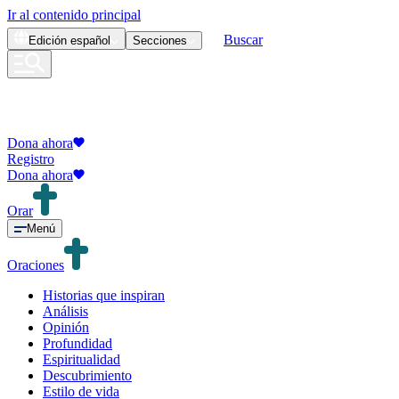
Ir al contenido principal
Buscar
Edición
español
Secciones
Dona ahora
Registro
Dona ahora
Orar
Menú
Oraciones
Historias que inspiran
Análisis
Opinión
Profundidad
Espiritualidad
Descubrimiento
Estilo de vida