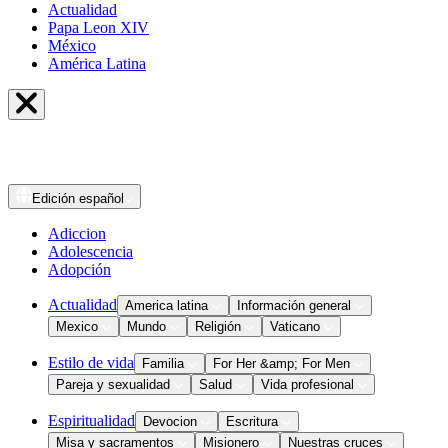
Actualidad
Papa Leon XIV
México
América Latina
Edición
español
Adiccion
Adolescencia
Adopción
Actualidad
America latina
Información general
Mexico
Mundo
Religión
Vaticano
Estilo de vida
Familia
For Her &amp; For Men
Pareja y sexualidad
Salud
Vida profesional
Espiritualidad
Devocion
Escritura
Misa y sacramentos
Misionero
Nuestras cruces