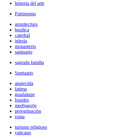
historia del arte
Patrimonio
arquitectura
basilica
catedral
iglesia
monasterio
santuario
sagrada familia
Santuario
aparecida
fatima
guadalupe
lourdes
medjugorje
peregrinación
roma
turismo religioso
vaticano