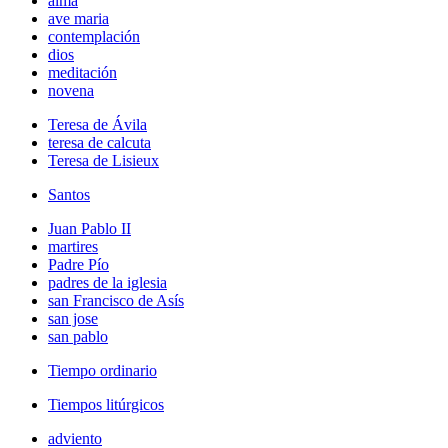
alma
ave maria
contemplación
dios
meditación
novena
Teresa de Ávila
teresa de calcuta
Teresa de Lisieux
Santos
Juan Pablo II
martires
Padre Pío
padres de la iglesia
san Francisco de Asís
san jose
san pablo
Tiempo ordinario
Tiempos litúrgicos
adviento