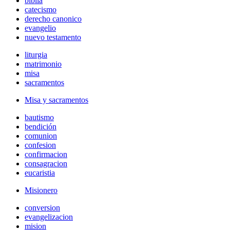
biblia
catecismo
derecho canonico
evangelio
nuevo testamento
liturgia
matrimonio
misa
sacramentos
Misa y sacramentos
bautismo
bendición
comunion
confesion
confirmacion
consagracion
eucaristia
Misionero
conversion
evangelizacion
mision