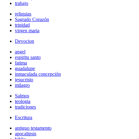
trabajo
reliquias
Sagrado Corazón
trinidad
virgen maria
Devocion
angel
espiritu santo
fatima
guadalupe
inmaculada concepción
jesucristo
milagro
Salmos
teologia
tradiciones
Escritura
antiguo testamento
apocalipsis