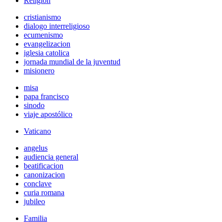
Religión
cristianismo
dialogo interreligioso
ecumenismo
evangelizacion
iglesia catolica
jornada mundial de la juventud
misionero
misa
papa francisco
sinodo
viaje apostólico
Vaticano
angelus
audiencia general
beatificacion
canonizacion
conclave
curia romana
jubileo
Familia