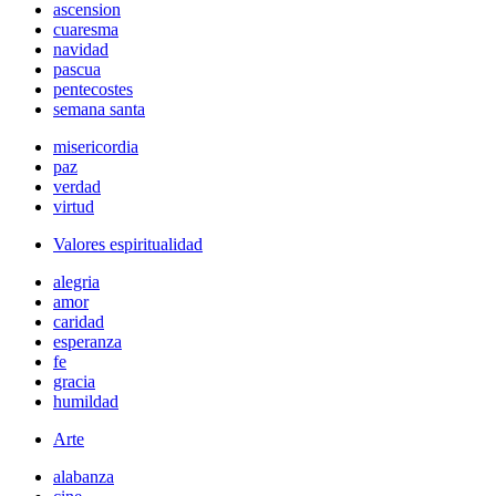
ascension
cuaresma
navidad
pascua
pentecostes
semana santa
misericordia
paz
verdad
virtud
Valores espiritualidad
alegria
amor
caridad
esperanza
fe
gracia
humildad
Arte
alabanza