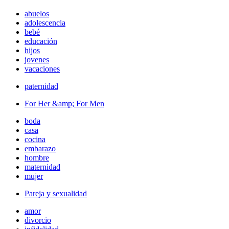
abuelos
adolescencia
bebé
educación
hijos
jovenes
vacaciones
paternidad
For Her &amp; For Men
boda
casa
cocina
embarazo
hombre
maternidad
mujer
Pareja y sexualidad
amor
divorcio