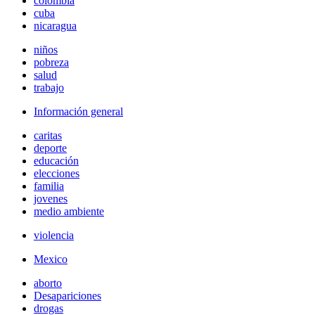
colombia
cuba
nicaragua
niños
pobreza
salud
trabajo
Información general
caritas
deporte
educación
elecciones
familia
jovenes
medio ambiente
violencia
Mexico
aborto
Desapariciones
drogas