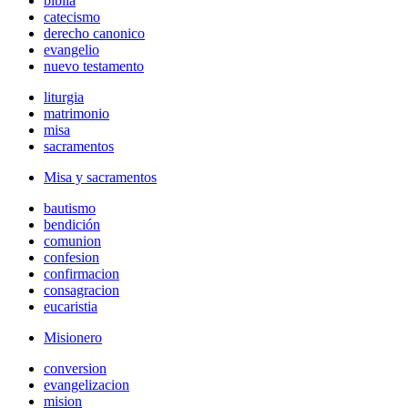
biblia
catecismo
derecho canonico
evangelio
nuevo testamento
liturgia
matrimonio
misa
sacramentos
Misa y sacramentos
bautismo
bendición
comunion
confesion
confirmacion
consagracion
eucaristia
Misionero
conversion
evangelizacion
mision