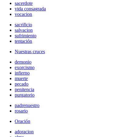
sacerdote
vida consagrada
vocacion
sacrificio
salvacion
sufrimiento
tentación
Nuestras cruces
demonio
exorcismo
infierno
muerte
pecado
penitencia
purgatorio
padrenuestro
rosario
Oración
adoracion