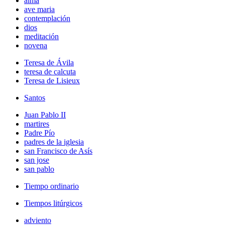
alma
ave maria
contemplación
dios
meditación
novena
Teresa de Ávila
teresa de calcuta
Teresa de Lisieux
Santos
Juan Pablo II
martires
Padre Pío
padres de la iglesia
san Francisco de Asís
san jose
san pablo
Tiempo ordinario
Tiempos litúrgicos
adviento