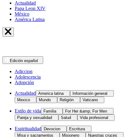
Actualidad
Papa Leon XIV
México
América Latina
Edición
español
Adiccion
Adolescencia
Adopción
Actualidad
America latina
Información general
Mexico
Mundo
Religión
Vaticano
Estilo de vida
Familia
For Her &amp; For Men
Pareja y sexualidad
Salud
Vida profesional
Espiritualidad
Devocion
Escritura
Misa y sacramentos
Misionero
Nuestras cruces