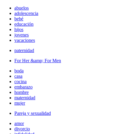
abuelos
adolescencia
bebé
educación
hijos
jovenes
vacaciones
paternidad
For Her &amp; For Men
boda
casa
cocina
embarazo
hombre
maternidad
mujer
Pareja y sexualidad
amor
divorcio