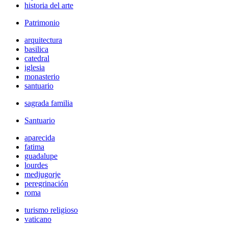
historia del arte
Patrimonio
arquitectura
basilica
catedral
iglesia
monasterio
santuario
sagrada familia
Santuario
aparecida
fatima
guadalupe
lourdes
medjugorje
peregrinación
roma
turismo religioso
vaticano