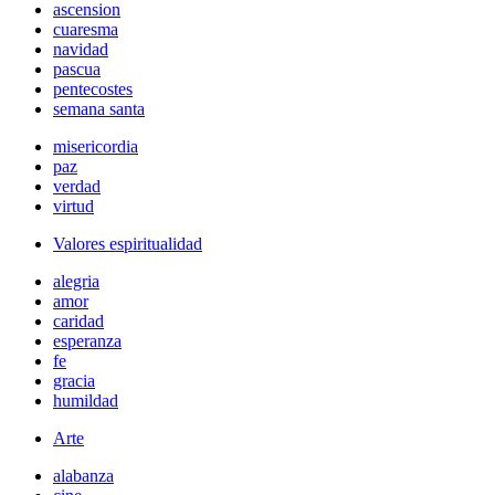
ascension
cuaresma
navidad
pascua
pentecostes
semana santa
misericordia
paz
verdad
virtud
Valores espiritualidad
alegria
amor
caridad
esperanza
fe
gracia
humildad
Arte
alabanza