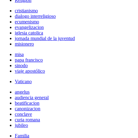
Religión
cristianismo
dialogo interreligioso
ecumenismo
evangelizacion
iglesia catolica
jornada mundial de la juventud
misionero
misa
papa francisco
sinodo
viaje apostólico
Vaticano
angelus
audiencia general
beatificacion
canonizacion
conclave
curia romana
jubileo
Familia