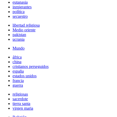
eutanasia
inmigrantes
política
secuestro
libertad religiosa
Medio oriente
pakistan
ucrania
Mundo
áfrica
china
cristianos perseguidos
españa
estados unidos
francia
guerra
religiosas
sacerdote
tierra santa
virgen maria