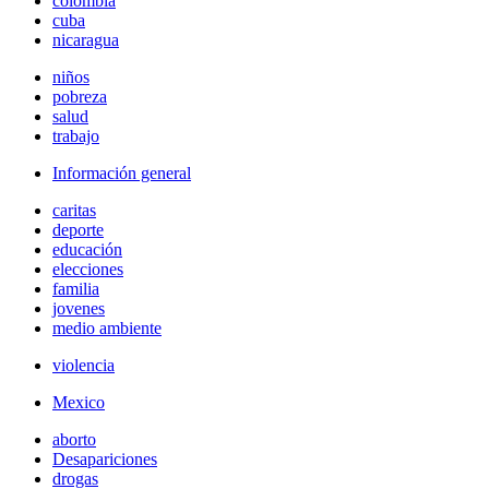
colombia
cuba
nicaragua
niños
pobreza
salud
trabajo
Información general
caritas
deporte
educación
elecciones
familia
jovenes
medio ambiente
violencia
Mexico
aborto
Desapariciones
drogas