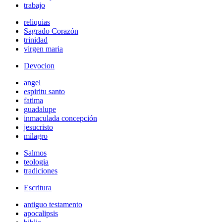
trabajo
reliquias
Sagrado Corazón
trinidad
virgen maria
Devocion
angel
espiritu santo
fatima
guadalupe
inmaculada concepción
jesucristo
milagro
Salmos
teologia
tradiciones
Escritura
antiguo testamento
apocalipsis