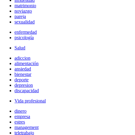
infidelidad
matrimonio
noviazgo
pareja
sexualidad
enfermedad
psicología
Salud
adiccion
alimentación
ansiedad
bienestar
deporte
depresion
discapacidad
Vida profesional
dinero
empresa
estres
management
teletrabajo