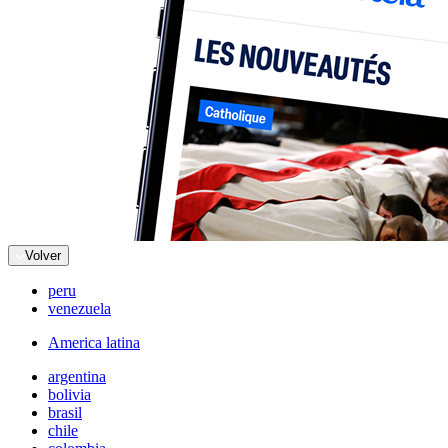
Volver
peru
venezuela
America latina
argentina
bolivia
brasil
chile