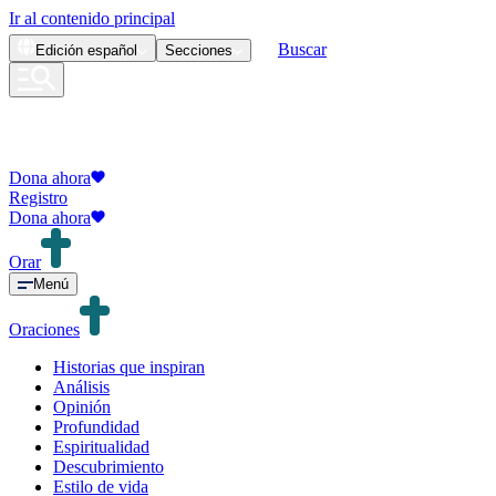
Ir al contenido principal
Buscar
Edición
español
Secciones
Dona ahora
Registro
Dona ahora
Orar
Menú
Oraciones
Historias que inspiran
Análisis
Opinión
Profundidad
Espiritualidad
Descubrimiento
Estilo de vida