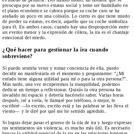
preocupa por su nuevo estatus social y teme ser humillado en
el plano económico se cabrea porque su coche caro se ha
arañado un poco en una colisión. Lo cierto es que tiene miedo
de perder su estatus, es decir, aquello que su coche simboliza
para él. En ambos casos, cuando hay una desproporción entre
un evento menor y la expresión de cólera, la ira es el chantaje
emocional del miedo.
¿Qué hacer para gestionar la ira cuando
sobreviene?
Si puedo sentirla venir y tomar conciencia de ella, puedo
decidir no manifestarla en el momento y preguntarme: “¿Mi
enfado tiene alguna utilidad para mí o para la otra persona?”.
Más tarde, una vez recuperemos la tranquilidad, podemos
dedicar un tiempo a reflexionar. Quizás la otra persona ha
invadido mi espacio y debería hacérselo saber. Varias horas
después, iré a verla, le llamaré por teléfono, o mejor, le
escribiré —lo escrito, escrito está y las palabras se las lleva el
viento— y le diré por qué me he sentido agredido.
Si logras dejar pasar el grueso de la ola de ira y luego expresas
tus sentimientos sin violencia, es mucho más útil. Es necesario
buscar la utilidad esencial de la ira en las relaciones humanas,