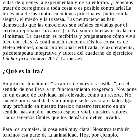
vidas de quienes la experimentan y de su entorno. ¿Debemos
tratar de corregirnos a toda costa o es posible controlarla?
La
ira es una de las cuatro emociones principales, junto con la
alegría, el miedo y la tristeza. Las neurociencias han
demostrado que las emociones son señales enviadas por el
cerebro reptiliano “arcaico” (1). No son ni buenas ni malas en
sí mismas. La cuestión es recibirlas y preguntarnos cómo vivir
bien con ellas. A continuación encontraréis los consejos de
Helen Monnet,
coach
profesional certificada, relaxoterapeuta,
psicoterapeuta integrativa y autora del cuaderno de ejercicios
Lâcher prise
(marzo 2017, Larousse).
¿Qué es la ira?
Su primera función es “sacarnos de nuestras casillas”, en el
sentido de nos lleva a un funcionamiento exagerado. Nos pone
en un estado de actividad más elevado, como un resorte. No
sucede por casualidad, sino porque se ha visto afectado algo
muy profundo en nuestro interior: nuestro territorio en un
sentido más amplio, nuestro espacio vital, nuestros valores.
Todos tenemos límites que los demás no deben invadir.
Para los animales, la cosa está muy clara. Nosotros también
tenemos esa parte de la animalidad. Hoy, por ejemplo,