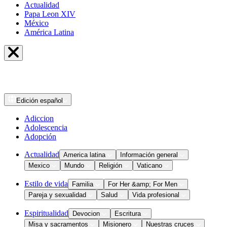
Actualidad
Papa Leon XIV
México
América Latina
Edición
español
Adiccion
Adolescencia
Adopción
Actualidad
America latina
Información general
Mexico
Mundo
Religión
Vaticano
Estilo de vida
Familia
For Her &amp; For Men
Pareja y sexualidad
Salud
Vida profesional
Espiritualidad
Devocion
Escritura
Misa y sacramentos
Misionero
Nuestras cruces