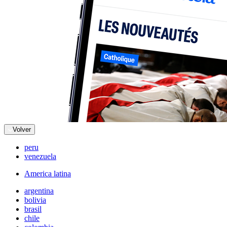
Volver
peru
venezuela
America latina
argentina
bolivia
brasil
chile