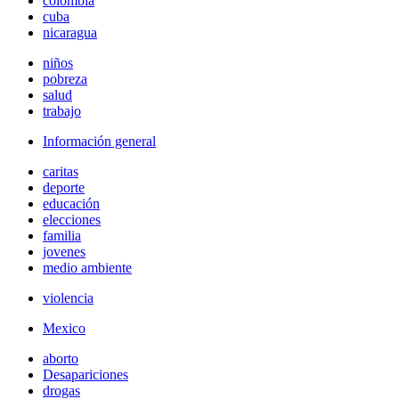
colombia
cuba
nicaragua
niños
pobreza
salud
trabajo
Información general
caritas
deporte
educación
elecciones
familia
jovenes
medio ambiente
violencia
Mexico
aborto
Desapariciones
drogas