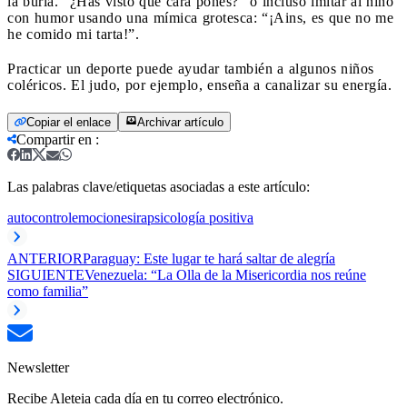
la burla. “¿Has visto qué cara pones?” o incluso imitar al niño
con humor usando una mímica grotesca: “¡Ains, es que no me
he comido mi tarta!”.
Practicar un deporte puede ayudar también a algunos niños
coléricos. El judo, por ejemplo, enseña a canalizar su energía.
Copiar el enlace
Archivar artículo
Compartir en
:
Las palabras clave/etiquetas asociadas a este artículo:
autocontrol
emociones
ira
psicología positiva
ANTERIOR
Paraguay: Este lugar te hará saltar de alegría
SIGUIENTE
Venezuela: “La Olla de la Misericordia nos reúne
como familia”
Newsletter
Recibe Aleteia cada día en tu correo electrónico.