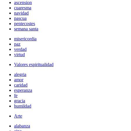
ascension
cuaresma
navidad
pascua
pentecostes
semana santa
misericordia
paz
verdad
virtud
Valores espiritualidad
alegria
amor
caridad
esperanza
fe
gracia
humildad
Arte
alabanza