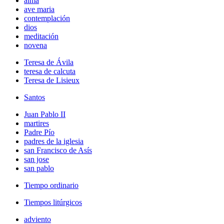
alma
ave maria
contemplación
dios
meditación
novena
Teresa de Ávila
teresa de calcuta
Teresa de Lisieux
Santos
Juan Pablo II
martires
Padre Pío
padres de la iglesia
san Francisco de Asís
san jose
san pablo
Tiempo ordinario
Tiempos litúrgicos
adviento