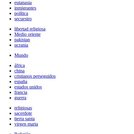
eutanasia
inmigrantes
política
secuestro
libertad religiosa
Medio oriente
pakistan
ucrania
Mundo
áfrica
china
cristianos perseguidos
españa
estados unidos
francia
guerra
religiosas
sacerdote
tierra santa
virgen maria