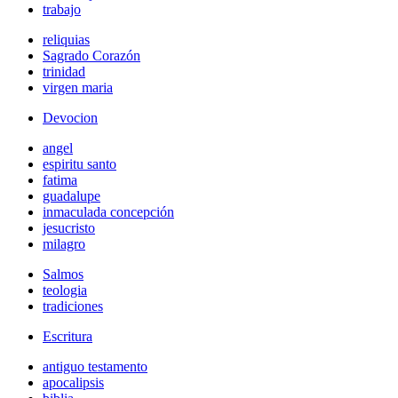
trabajo
reliquias
Sagrado Corazón
trinidad
virgen maria
Devocion
angel
espiritu santo
fatima
guadalupe
inmaculada concepción
jesucristo
milagro
Salmos
teologia
tradiciones
Escritura
antiguo testamento
apocalipsis