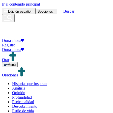
Ir al contenido principal
Buscar
Edición
español
Secciones
Dona ahora
Registro
Dona ahora
Orar
Menú
Oraciones
Historias que inspiran
Análisis
Opinión
Profundidad
Espiritualidad
Descubrimiento
Estilo de vida