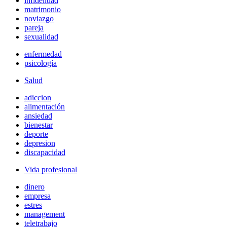
infidelidad
matrimonio
noviazgo
pareja
sexualidad
enfermedad
psicología
Salud
adiccion
alimentación
ansiedad
bienestar
deporte
depresion
discapacidad
Vida profesional
dinero
empresa
estres
management
teletrabajo