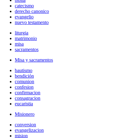
biblia
catecismo
derecho canonico
evangelio
nuevo testamento
liturgia
matrimonio
misa
sacramentos
Misa y sacramentos
bautismo
bendición
comunion
confesion
confirmacion
consagracion
eucaristia
Misionero
conversion
evangelizacion
mision