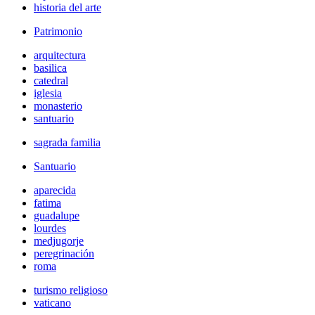
historia del arte
Patrimonio
arquitectura
basilica
catedral
iglesia
monasterio
santuario
sagrada familia
Santuario
aparecida
fatima
guadalupe
lourdes
medjugorje
peregrinación
roma
turismo religioso
vaticano