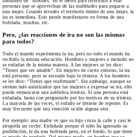
hablamos de “sobones” en el metro para referirnos a esas
personas que se aprovechan de las multitudes para pegarse a
una mujer. Cuando invades el territorio íntimo de una mujer, la
ira es inmediata. Esto puede manifestarse en forma de una
bofetada, insultos, etc.
Pero, ¿las reacciones de ira no son las mismas
para todos?
Todo el mundo experimenta la ira, pero no todo el mundo ha
recibido la misma educación. Hombres y mujeres a menudo no
se enfadan de la misma manera. A las mujeres se les dice:
“Tienes que ser amable”. En mujeres de cierto entorno, la ira
está presente, pero se esconde bajo la tristeza. A los hombres
se les dice: “Tienes que reafirmarte”. Sin embargo, aunque se
sientan más autorizados que las mujeres a expresar su ira, ello
puede enmascarar una auténtica tristeza. Si una persona está
enfadada, basta con preguntarle por los motivos de su tristeza.
La mayoría de las veces, el enfado se detiene de repente. Es
muy frecuente que una emoción oculte alguna otra.
Por ejemplo: una madre ve que su hijo cruza la calle y casi le
atropella un coche. Enfadada porque el niño ha ignorado su
prohibición, le da una bofetada pero, en el fondo, lo que tiene
es miedo de perderle. Del mismo modo, un hombre que se