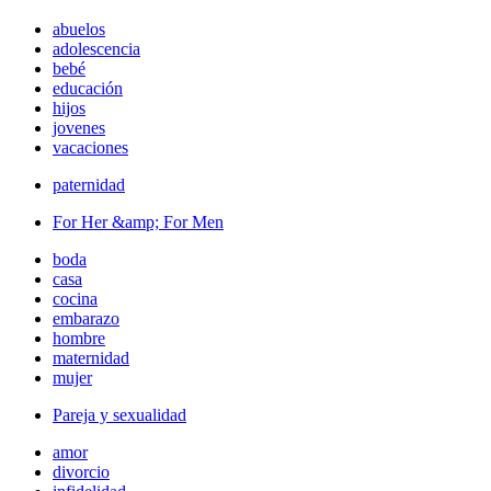
abuelos
adolescencia
bebé
educación
hijos
jovenes
vacaciones
paternidad
For Her &amp; For Men
boda
casa
cocina
embarazo
hombre
maternidad
mujer
Pareja y sexualidad
amor
divorcio