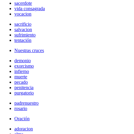
sacerdote
vida consagrada
vocacion
sacrificio
salvacion
sufrimiento
tentación
Nuestras cruces
demonio
exorcismo
infierno
muerte
pecado
penitencia
purgatorio
padrenuestro
rosario
Oración
adoracion