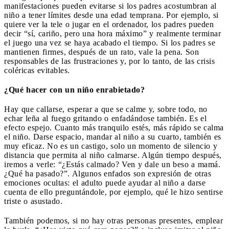
manifestaciones pueden evitarse si los padres acostumbran al
niño a tener límites desde una edad temprana. Por ejemplo, si
quiere ver la tele o jugar en el ordenador, los padres pueden
decir “sí, cariño, pero una hora máximo” y realmente terminar
el juego una vez se haya acabado el tiempo. Si los padres se
mantienen firmes, después de un rato, vale la pena. Son
responsables de las frustraciones y, por lo tanto, de las crisis
coléricas evitables.
¿Qué hacer con un niño enrabietado?
Hay que callarse, esperar a que se calme y, sobre todo, no
echar leña al fuego gritando o enfadándose también. Es el
efecto espejo. Cuanto más tranquilo estés, más rápido se calma
el niño. Darse espacio, mandar al niño a su cuarto, también es
muy eficaz. No es un castigo, solo un momento de silencio y
distancia que permita al niño calmarse. Algún tiempo después,
iremos a verle: “¿Estás calmado? Ven y dale un beso a mamá.
¿Qué ha pasado?”. Algunos enfados son expresión de otras
emociones ocultas: el adulto puede ayudar al niño a darse
cuenta de ello preguntándole, por ejemplo, qué le hizo sentirse
triste o asustado.
También podemos, si no hay otras personas presentes, emplear