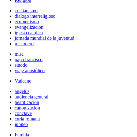
Religión
cristianismo
dialogo interreligioso
ecumenismo
evangelizacion
iglesia catolica
jornada mundial de la juventud
misionero
misa
papa francisco
sinodo
viaje apostólico
Vaticano
angelus
audiencia general
beatificacion
canonizacion
conclave
curia romana
jubileo
Familia