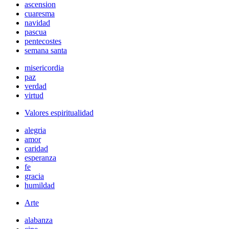
ascension
cuaresma
navidad
pascua
pentecostes
semana santa
misericordia
paz
verdad
virtud
Valores espiritualidad
alegria
amor
caridad
esperanza
fe
gracia
humildad
Arte
alabanza