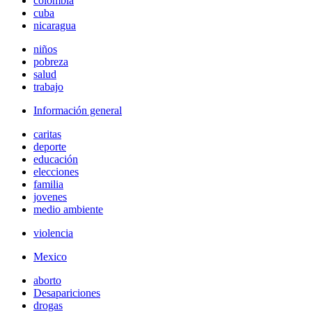
colombia
cuba
nicaragua
niños
pobreza
salud
trabajo
Información general
caritas
deporte
educación
elecciones
familia
jovenes
medio ambiente
violencia
Mexico
aborto
Desapariciones
drogas