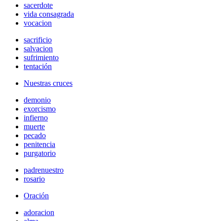
sacerdote
vida consagrada
vocacion
sacrificio
salvacion
sufrimiento
tentación
Nuestras cruces
demonio
exorcismo
infierno
muerte
pecado
penitencia
purgatorio
padrenuestro
rosario
Oración
adoracion