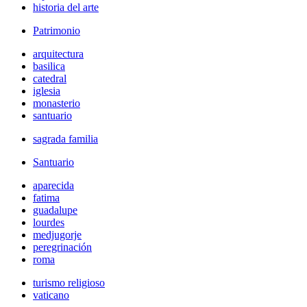
historia del arte
Patrimonio
arquitectura
basilica
catedral
iglesia
monasterio
santuario
sagrada familia
Santuario
aparecida
fatima
guadalupe
lourdes
medjugorje
peregrinación
roma
turismo religioso
vaticano