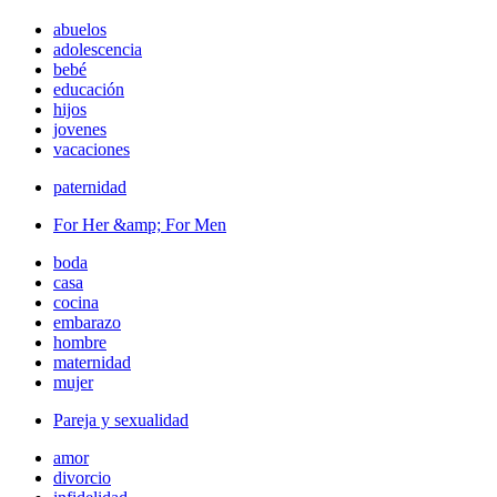
abuelos
adolescencia
bebé
educación
hijos
jovenes
vacaciones
paternidad
For Her &amp; For Men
boda
casa
cocina
embarazo
hombre
maternidad
mujer
Pareja y sexualidad
amor
divorcio