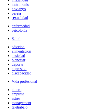
infidelidad
matrimonio
noviazgo
pareja
sexualidad
enfermedad
psicología
Salud
adiccion
alimentación
ansiedad
bienestar
deporte
depresion
discapacidad
Vida profesional
dinero
empresa
estres
management
teletrabajo