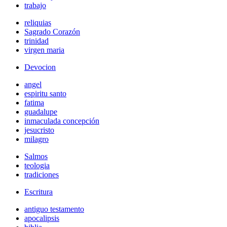
trabajo
reliquias
Sagrado Corazón
trinidad
virgen maria
Devocion
angel
espiritu santo
fatima
guadalupe
inmaculada concepción
jesucristo
milagro
Salmos
teologia
tradiciones
Escritura
antiguo testamento
apocalipsis