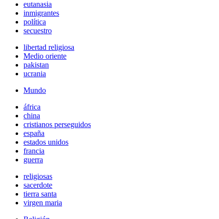
eutanasia
inmigrantes
política
secuestro
libertad religiosa
Medio oriente
pakistan
ucrania
Mundo
áfrica
china
cristianos perseguidos
españa
estados unidos
francia
guerra
religiosas
sacerdote
tierra santa
virgen maria