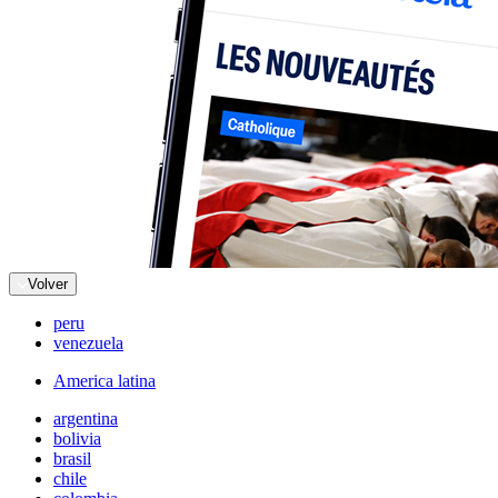
Volver
peru
venezuela
America latina
argentina
bolivia
brasil
chile