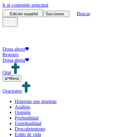
Ir al contenido principal
Buscar
Edición
español
Secciones
Dona ahora
Registro
Dona ahora
Orar
Menú
Oraciones
Historias que inspiran
Análisis
Opinión
Profundidad
Espiritualidad
Descubrimiento
Estilo de vida