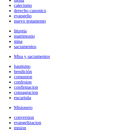
biblia
catecismo
derecho canonico
evangelio
nuevo testamento
liturgia
matrimonio
misa
sacramentos
Misa y sacramentos
bautismo
bendición
comunion
confesion
confirmacion
consagracion
eucaristia
Misionero
conversion
evangelizacion
mision