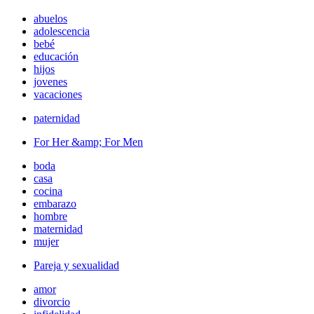
abuelos
adolescencia
bebé
educación
hijos
jovenes
vacaciones
paternidad
For Her &amp; For Men
boda
casa
cocina
embarazo
hombre
maternidad
mujer
Pareja y sexualidad
amor
divorcio