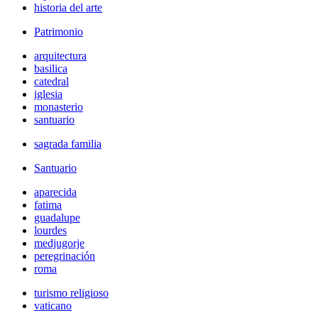
historia del arte
Patrimonio
arquitectura
basilica
catedral
iglesia
monasterio
santuario
sagrada familia
Santuario
aparecida
fatima
guadalupe
lourdes
medjugorje
peregrinación
roma
turismo religioso
vaticano