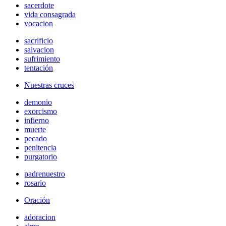
sacerdote
vida consagrada
vocacion
sacrificio
salvacion
sufrimiento
tentación
Nuestras cruces
demonio
exorcismo
infierno
muerte
pecado
penitencia
purgatorio
padrenuestro
rosario
Oración
adoracion