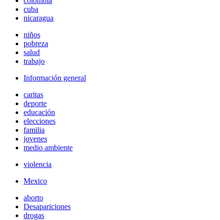
colombia
cuba
nicaragua
niños
pobreza
salud
trabajo
Información general
caritas
deporte
educación
elecciones
familia
jovenes
medio ambiente
violencia
Mexico
aborto
Desapariciones
drogas