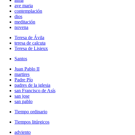
alma
ave maria
contemplación
dios
meditación
novena
Teresa de Ávila
teresa de calcuta
Teresa de Lisieux
Santos
Juan Pablo II
martires
Padre Pío
padres de la iglesia
san Francisco de Asís
san jose
san pablo
Tiempo ordinario
Tiempos litúrgicos
adviento