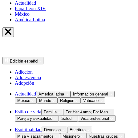
Actualidad
Papa Leon XIV
México
América Latina
Edición
español
Adiccion
Adolescencia
Adopción
Actualidad
America latina
Información general
Mexico
Mundo
Religión
Vaticano
Estilo de vida
Familia
For Her &amp; For Men
Pareja y sexualidad
Salud
Vida profesional
Espiritualidad
Devocion
Escritura
Misa y sacramentos
Misionero
Nuestras cruces