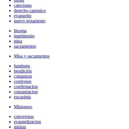
biblia
catecismo
derecho canonico
evangelio
nuevo testamento
liturgia
matrimonio
misa
sacramentos
Misa y sacramentos
bautismo
bendición
comunion
confesion
confirmacion
consagracion
eucaristia
Misionero
conversion
evangelizacion
mision