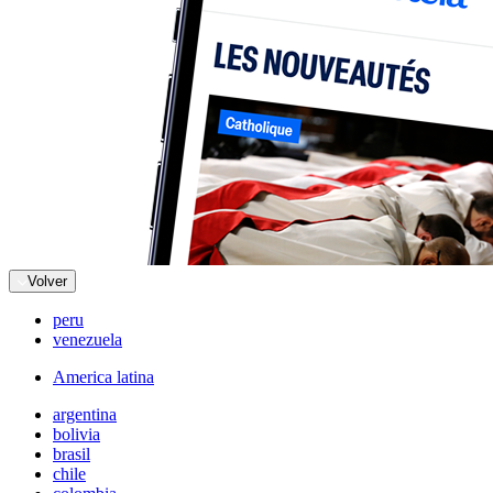
Volver
peru
venezuela
America latina
argentina
bolivia
brasil
chile