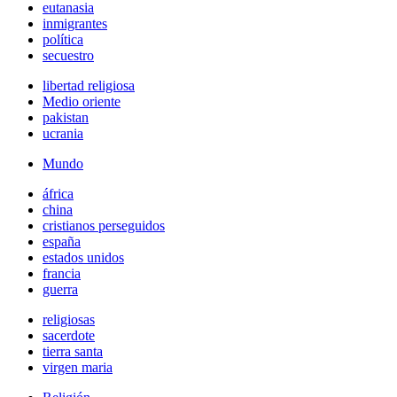
eutanasia
inmigrantes
política
secuestro
libertad religiosa
Medio oriente
pakistan
ucrania
Mundo
áfrica
china
cristianos perseguidos
españa
estados unidos
francia
guerra
religiosas
sacerdote
tierra santa
virgen maria