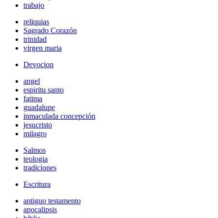
trabajo
reliquias
Sagrado Corazón
trinidad
virgen maria
Devocion
angel
espiritu santo
fatima
guadalupe
inmaculada concepción
jesucristo
milagro
Salmos
teologia
tradiciones
Escritura
antiguo testamento
apocalipsis