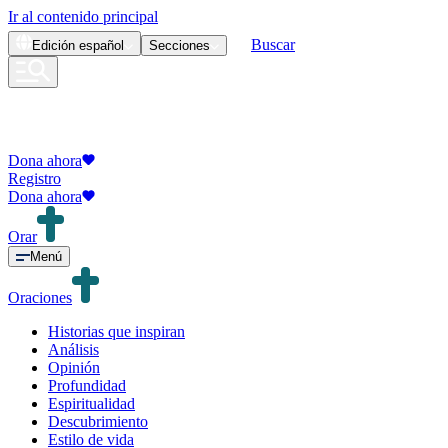
Ir al contenido principal
Buscar
Edición
español
Secciones
Dona ahora
Registro
Dona ahora
Orar
Menú
Oraciones
Historias que inspiran
Análisis
Opinión
Profundidad
Espiritualidad
Descubrimiento
Estilo de vida