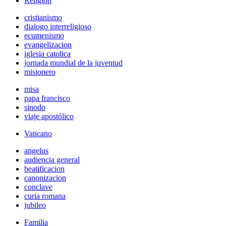
Religión
cristianismo
dialogo interreligioso
ecumenismo
evangelizacion
iglesia catolica
jornada mundial de la juventud
misionero
misa
papa francisco
sinodo
viaje apostólico
Vaticano
angelus
audiencia general
beatificacion
canonizacion
conclave
curia romana
jubileo
Familia