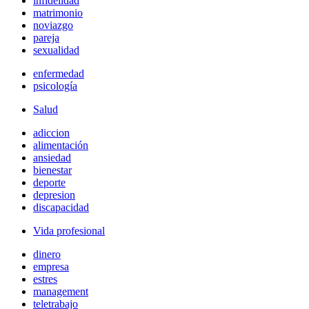
infidelidad
matrimonio
noviazgo
pareja
sexualidad
enfermedad
psicología
Salud
adiccion
alimentación
ansiedad
bienestar
deporte
depresion
discapacidad
Vida profesional
dinero
empresa
estres
management
teletrabajo