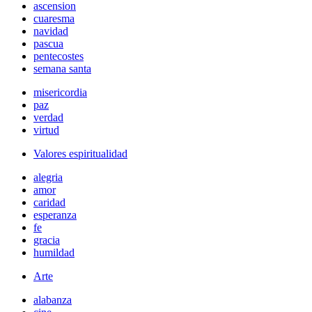
ascension
cuaresma
navidad
pascua
pentecostes
semana santa
misericordia
paz
verdad
virtud
Valores espiritualidad
alegria
amor
caridad
esperanza
fe
gracia
humildad
Arte
alabanza