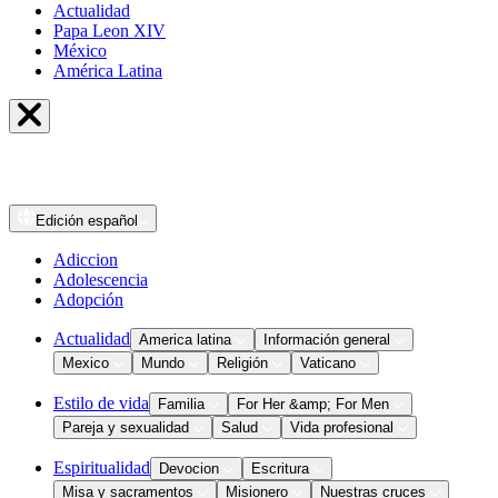
Actualidad
Papa Leon XIV
México
América Latina
Edición
español
Adiccion
Adolescencia
Adopción
Actualidad
America latina
Información general
Mexico
Mundo
Religión
Vaticano
Estilo de vida
Familia
For Her &amp; For Men
Pareja y sexualidad
Salud
Vida profesional
Espiritualidad
Devocion
Escritura
Misa y sacramentos
Misionero
Nuestras cruces