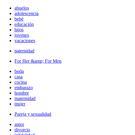
abuelos
adolescencia
bebé
educación
hijos
jovenes
vacaciones
paternidad
For Her &amp; For Men
boda
casa
cocina
embarazo
hombre
maternidad
mujer
Pareja y sexualidad
amor
divorcio