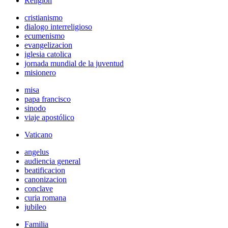
Religión
cristianismo
dialogo interreligioso
ecumenismo
evangelizacion
iglesia catolica
jornada mundial de la juventud
misionero
misa
papa francisco
sinodo
viaje apostólico
Vaticano
angelus
audiencia general
beatificacion
canonizacion
conclave
curia romana
jubileo
Familia