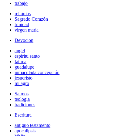
trabajo
reliquias
Sagrado Corazón
trinidad
virgen maria
Devocion
angel
espiritu santo
fatima
guadalupe
inmaculada concepción
jesucristo
milagro
Salmos
teologia
tradiciones
Escritura
antiguo testamento
apocalipsis