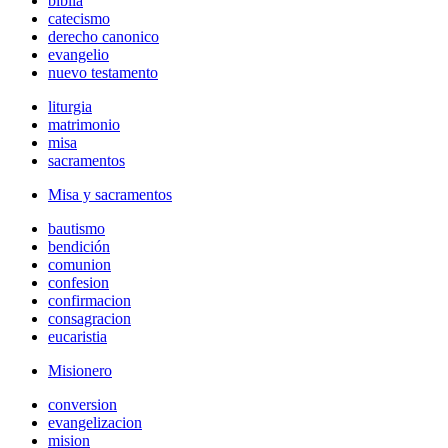
biblia
catecismo
derecho canonico
evangelio
nuevo testamento
liturgia
matrimonio
misa
sacramentos
Misa y sacramentos
bautismo
bendición
comunion
confesion
confirmacion
consagracion
eucaristia
Misionero
conversion
evangelizacion
mision