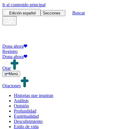
Ir al contenido principal
Buscar
Edición
español
Secciones
Dona ahora
Registro
Dona ahora
Orar
Menú
Oraciones
Historias que inspiran
Análisis
Opinión
Profundidad
Espiritualidad
Descubrimiento
Estilo de vida