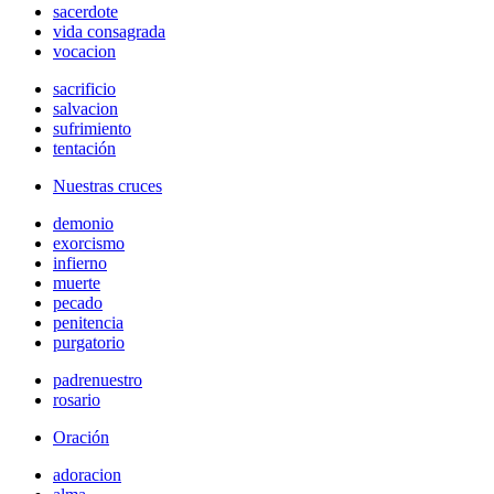
sacerdote
vida consagrada
vocacion
sacrificio
salvacion
sufrimiento
tentación
Nuestras cruces
demonio
exorcismo
infierno
muerte
pecado
penitencia
purgatorio
padrenuestro
rosario
Oración
adoracion