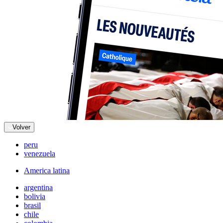
Volver
peru
venezuela
America latina
argentina
bolivia
brasil
chile