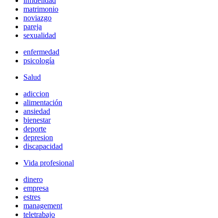
infidelidad
matrimonio
noviazgo
pareja
sexualidad
enfermedad
psicología
Salud
adiccion
alimentación
ansiedad
bienestar
deporte
depresion
discapacidad
Vida profesional
dinero
empresa
estres
management
teletrabajo