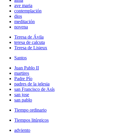
alma
ave maria
contemplación
dios
meditación
novena
Teresa de Ávila
teresa de calcuta
Teresa de Lisieux
Santos
Juan Pablo II
martires
Padre Pío
padres de la iglesia
san Francisco de Asís
san jose
san pablo
Tiempo ordinario
Tiempos litúrgicos
adviento