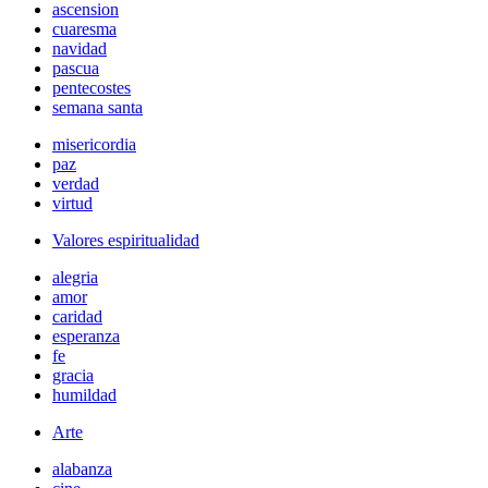
ascension
cuaresma
navidad
pascua
pentecostes
semana santa
misericordia
paz
verdad
virtud
Valores espiritualidad
alegria
amor
caridad
esperanza
fe
gracia
humildad
Arte
alabanza