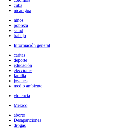
colombia
cuba
nicaragua
niños
pobreza
salud
trabajo
Información general
caritas
deporte
educación
elecciones
familia
jovenes
medio ambiente
violencia
Mexico
aborto
Desapariciones
drogas