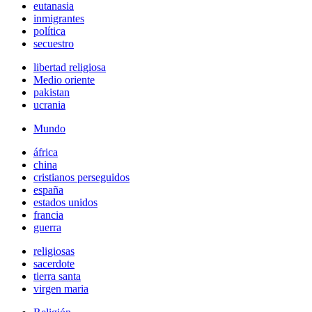
eutanasia
inmigrantes
política
secuestro
libertad religiosa
Medio oriente
pakistan
ucrania
Mundo
áfrica
china
cristianos perseguidos
españa
estados unidos
francia
guerra
religiosas
sacerdote
tierra santa
virgen maria