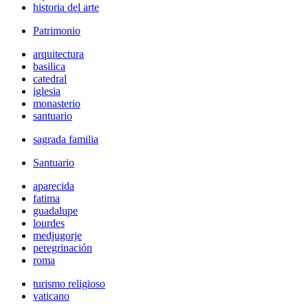
historia del arte
Patrimonio
arquitectura
basilica
catedral
iglesia
monasterio
santuario
sagrada familia
Santuario
aparecida
fatima
guadalupe
lourdes
medjugorje
peregrinación
roma
turismo religioso
vaticano