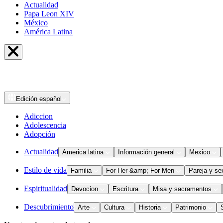
Actualidad
Papa Leon XIV
México
América Latina
Edición
español
Adiccion
Adolescencia
Adopción
Actualidad
America latina
Información general
Mexico
Estilo de vida
Familia
For Her &amp; For Men
Pareja y se
Espiritualidad
Devocion
Escritura
Misa y sacramentos
Descubrimiento
Arte
Cultura
Historia
Patrimonio