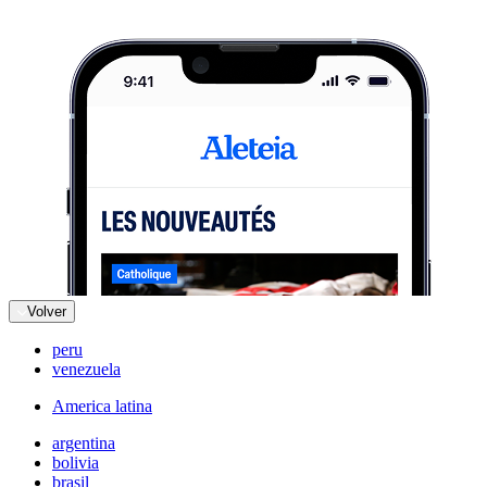
Volver
peru
venezuela
America latina
argentina
bolivia
brasil