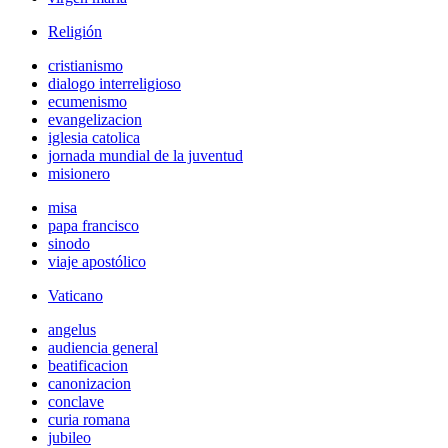
Religión
cristianismo
dialogo interreligioso
ecumenismo
evangelizacion
iglesia catolica
jornada mundial de la juventud
misionero
misa
papa francisco
sinodo
viaje apostólico
Vaticano
angelus
audiencia general
beatificacion
canonizacion
conclave
curia romana
jubileo