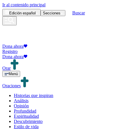
Ir al contenido principal
Buscar
Edición
español
Secciones
Dona ahora
Registro
Dona ahora
Orar
Menú
Oraciones
Historias que inspiran
Análisis
Opinión
Profundidad
Espiritualidad
Descubrimiento
Estilo de vida