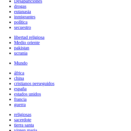
Desapariciones
drogas
eutanasia
inmigrantes
política
secuestro
libertad religiosa
Medio oriente
pakistan
ucrania
Mundo
áfrica
china
cristianos perseguidos
españa
estados unidos
francia
guerra
religiosas
sacerdote
tierra santa
virgen maria