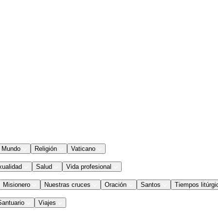
Mundo
Religión
Vaticano
xualidad
Salud
Vida profesional
Misionero
Nuestras cruces
Oración
Santos
Tiempos litúrgi
Santuario
Viajes