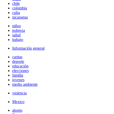
chile
colombia
cuba
nicaragua
niños
pobreza
salud
trabajo
Información general
caritas
deporte
educación
elecciones
familia
jovenes
medio ambiente
violencia
Mexico
aborto