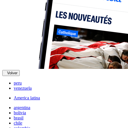
Volver
peru
venezuela
America latina
argentina
bolivia
brasil
chile