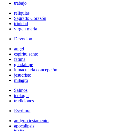
trabajo
reliquias
Sagrado Corazón
trinidad
virgen maria
Devocion
angel
espiritu santo
fatima
guadalupe
inmaculada concepción
jesucristo
milagro
Salmos
teologia
tradiciones
Escritura
antiguo testamento
apocalipsis