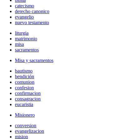
biblia
catecismo
derecho canonico
evangelio
nuevo testamento
liturgia
matrimonio
misa
sacramentos
Misa y sacramentos
bautismo
bendición
comunion
confesion
confirmacion
consagracion
eucaristia
Misionero
conversion
evangelizacion
mision