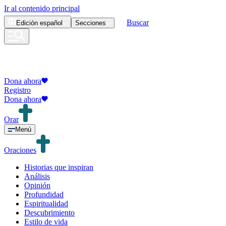
Ir al contenido principal
Buscar
Edición
español
Secciones
Dona ahora
Registro
Dona ahora
Orar
Menú
Oraciones
Historias que inspiran
Análisis
Opinión
Profundidad
Espiritualidad
Descubrimiento
Estilo de vida