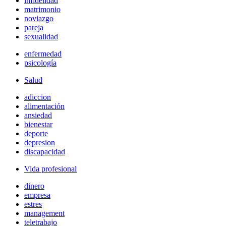
infidelidad
matrimonio
noviazgo
pareja
sexualidad
enfermedad
psicología
Salud
adiccion
alimentación
ansiedad
bienestar
deporte
depresion
discapacidad
Vida profesional
dinero
empresa
estres
management
teletrabajo