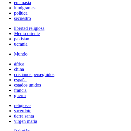
eutanasia
inmigrantes
política
secuestro
libertad religiosa
Medio oriente
pakistan
ucrania
Mundo
áfrica
china
cristianos perseguidos
españa
estados unidos
francia
guerra
religiosas
sacerdote
tierra santa
virgen maria