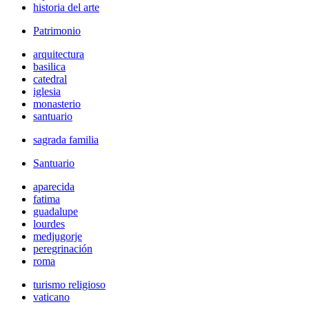
historia del arte
Patrimonio
arquitectura
basilica
catedral
iglesia
monasterio
santuario
sagrada familia
Santuario
aparecida
fatima
guadalupe
lourdes
medjugorje
peregrinación
roma
turismo religioso
vaticano