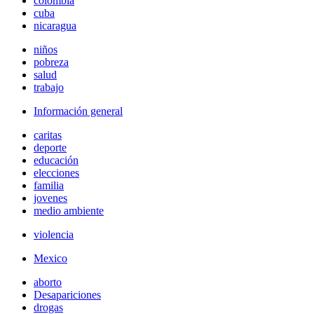
colombia
cuba
nicaragua
niños
pobreza
salud
trabajo
Información general
caritas
deporte
educación
elecciones
familia
jovenes
medio ambiente
violencia
Mexico
aborto
Desapariciones
drogas