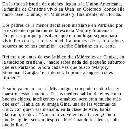
En la típica historia de quienes llegan a la Unión Americana,
la familia de Christine vivió en Utah; en Colorado (donde ella
nació hace 15 años); en Minnesota y, finalmente, en Florida.
Los padres de la menor decidieron instalarse en Parkland por
la excelente reputación de la escuela Marjory Stoneman
Douglas y porque pensaban “que era un lugar seguro para
vivir. Pero eso ya no es verdad. La promesa de estar a salvo y
seguros no se nos cumplió”, escribe Christine en su carta.
Refiere que antes de ese fatídico día (Miércoles de Ceniza, en
la tradición cristiana), “nadie sabía nada del pequeño suburbio
que era Parkland. Ahora cada vez que busco ‘Marjory
Stoneman Douglas’ en internet, la primera sugerencia es
‘tiroteo’”.
Y subraya en su carta: “Mis amigos, compañeros de clase y
maestros están muertos. En los medios hablan de ellos como
buenos chicos, inteligentes y amables, pero eran mucho más
que eso”. Habla de su amiga Gina, una de las víctimas de
Cruz, con quien esa mañana, en la clase de Arte, había
platicado, reído… “Nunca lo volveremos a hacer. ¿Cómo
puede alguien ser tan despreciable? Cuando lo pienso, solo
puedo llorar”.