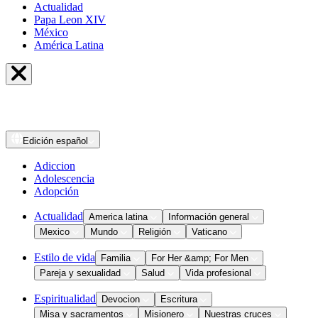
Actualidad
Papa Leon XIV
México
América Latina
Edición
español
Adiccion
Adolescencia
Adopción
Actualidad
America latina
Información general
Mexico
Mundo
Religión
Vaticano
Estilo de vida
Familia
For Her &amp; For Men
Pareja y sexualidad
Salud
Vida profesional
Espiritualidad
Devocion
Escritura
Misa y sacramentos
Misionero
Nuestras cruces