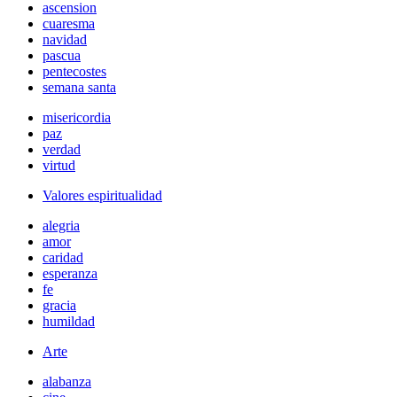
ascension
cuaresma
navidad
pascua
pentecostes
semana santa
misericordia
paz
verdad
virtud
Valores espiritualidad
alegria
amor
caridad
esperanza
fe
gracia
humildad
Arte
alabanza