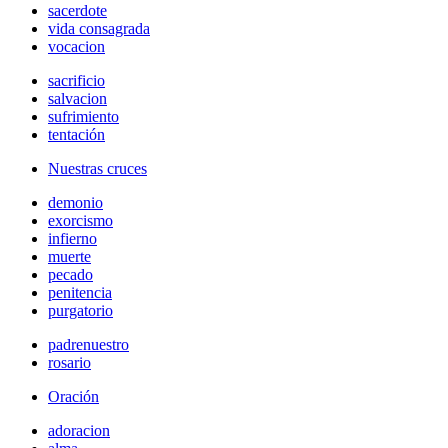
sacerdote
vida consagrada
vocacion
sacrificio
salvacion
sufrimiento
tentación
Nuestras cruces
demonio
exorcismo
infierno
muerte
pecado
penitencia
purgatorio
padrenuestro
rosario
Oración
adoracion