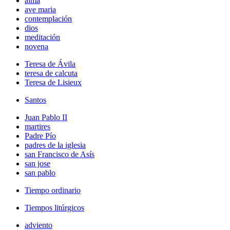
alma
ave maria
contemplación
dios
meditación
novena
Teresa de Ávila
teresa de calcuta
Teresa de Lisieux
Santos
Juan Pablo II
martires
Padre Pío
padres de la iglesia
san Francisco de Asís
san jose
san pablo
Tiempo ordinario
Tiempos litúrgicos
adviento