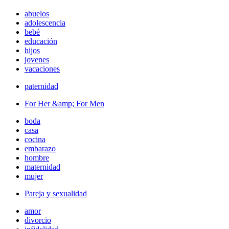
abuelos
adolescencia
bebé
educación
hijos
jovenes
vacaciones
paternidad
For Her &amp; For Men
boda
casa
cocina
embarazo
hombre
maternidad
mujer
Pareja y sexualidad
amor
divorcio