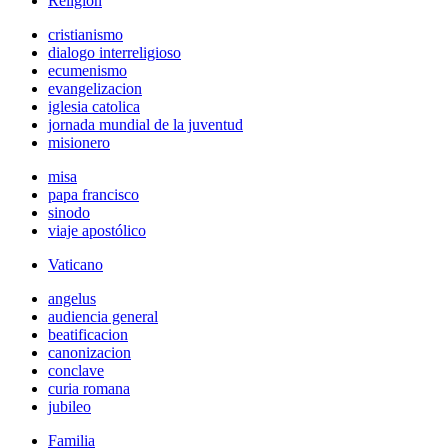
Religión
cristianismo
dialogo interreligioso
ecumenismo
evangelizacion
iglesia catolica
jornada mundial de la juventud
misionero
misa
papa francisco
sinodo
viaje apostólico
Vaticano
angelus
audiencia general
beatificacion
canonizacion
conclave
curia romana
jubileo
Familia