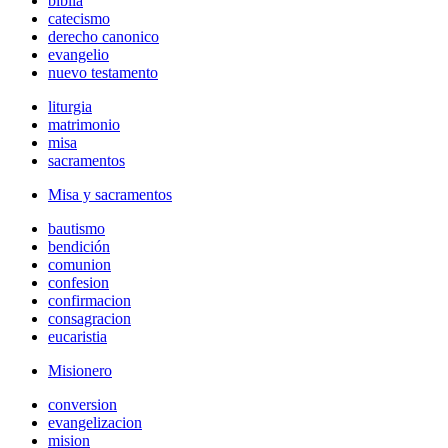
biblia
catecismo
derecho canonico
evangelio
nuevo testamento
liturgia
matrimonio
misa
sacramentos
Misa y sacramentos
bautismo
bendición
comunion
confesion
confirmacion
consagracion
eucaristia
Misionero
conversion
evangelizacion
mision