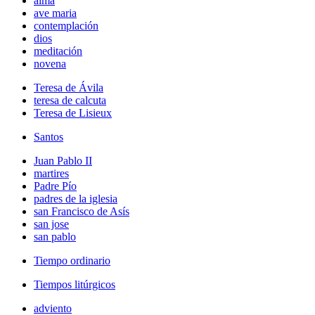
alma
ave maria
contemplación
dios
meditación
novena
Teresa de Ávila
teresa de calcuta
Teresa de Lisieux
Santos
Juan Pablo II
martires
Padre Pío
padres de la iglesia
san Francisco de Asís
san jose
san pablo
Tiempo ordinario
Tiempos litúrgicos
adviento