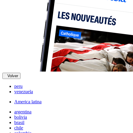
Volver
peru
venezuela
America latina
argentina
bolivia
brasil
chile