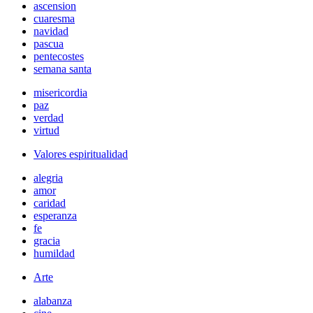
ascension
cuaresma
navidad
pascua
pentecostes
semana santa
misericordia
paz
verdad
virtud
Valores espiritualidad
alegria
amor
caridad
esperanza
fe
gracia
humildad
Arte
alabanza