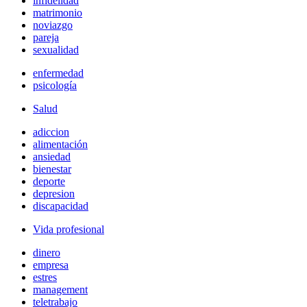
infidelidad
matrimonio
noviazgo
pareja
sexualidad
enfermedad
psicología
Salud
adiccion
alimentación
ansiedad
bienestar
deporte
depresion
discapacidad
Vida profesional
dinero
empresa
estres
management
teletrabajo