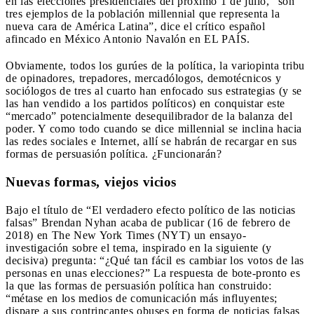
en las elecciones presidenciales del próximo 1 de julio, “son
tres ejemplos de la población millennial que representa la
nueva cara de América Latina”, dice el crítico español
afincado en México Antonio Navalón en EL PAÍS.
Obviamente, todos los gurúes de la política, la variopinta tribu
de opinadores, trepadores, mercadólogos, demotécnicos y
sociólogos de tres al cuarto han enfocado sus estrategias (y se
las han vendido a los partidos políticos) en conquistar este
“mercado” potencialmente desequilibrador de la balanza del
poder. Y como todo cuando se dice millennial se inclina hacia
las redes sociales e Internet, allí se habrán de recargar en sus
formas de persuasión política. ¿Funcionarán?
Nuevas formas, viejos vicios
Bajo el título de “El verdadero efecto político de las noticias
falsas” Brendan Nyhan acaba de publicar (16 de febrero de
2018) en The New York Times (NYT) un ensayo-
investigación sobre el tema, inspirado en la siguiente (y
decisiva) pregunta: “¿Qué tan fácil es cambiar los votos de las
personas en unas elecciones?” La respuesta de bote-pronto es
la que las formas de persuasión política han construido:
“métase en los medios de comunicación más influyentes;
dispare a sus contrincantes obuses en forma de noticias falsas