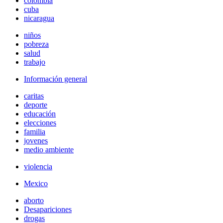
colombia
cuba
nicaragua
niños
pobreza
salud
trabajo
Información general
caritas
deporte
educación
elecciones
familia
jovenes
medio ambiente
violencia
Mexico
aborto
Desapariciones
drogas