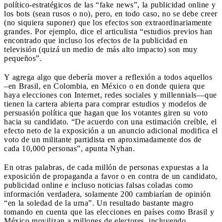
político-estratégicos de las “fake news”, la publicidad online y
los bots (sean rusos o no), pero, en todo caso, no se debe creer
(no siquiera suponer) que los efectos son extraordinariamente
grandes. Por ejemplo, dice el articulista “estudios previos han
encontrado que incluso los efectos de la publicidad en
televisión (quizá un medio de más alto impacto) son muy
pequeños”.
Y agrega algo que debería mover a reflexión a todos aquellos
–en Brasil, en Colombia, en México o en donde quiera que
haya elecciones con Internet, redes sociales y millennials—que
tienen la cartera abierta para comprar estudios y modelos de
persuasión política que hagan que los votantes giren su voto
hacia su candidato. “De acuerdo con una estimación creíble, el
efecto neto de la exposición a un anuncio adicional modifica el
voto de un militante partidista en aproximadamente dos de
cada 10,000 personas”, apunta Nyhan.
En otras palabras, de cada millón de personas expuestas a la
exposición de propaganda a favor o en contra de un candidato,
publicidad online e incluso noticias falsas coladas como
información verdadera, solamente 200 cambiarían de opinión
“en la soledad de la urna”. Un resultado bastante magro
tomando en cuenta que las elecciones en países como Brasil y
México movilizan a millones de electores, incluyendo