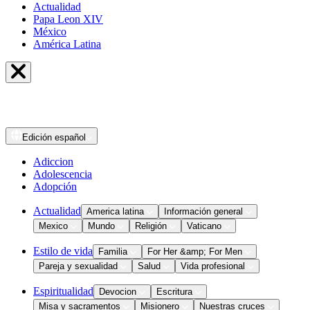
Actualidad
Papa Leon XIV
México
América Latina
Edición
español
Adiccion
Adolescencia
Adopción
Actualidad
America latina
Información general
Mexico
Mundo
Religión
Vaticano
Estilo de vida
Familia
For Her &amp; For Men
Pareja y sexualidad
Salud
Vida profesional
Espiritualidad
Devocion
Escritura
Misa y sacramentos
Misionero
Nuestras cruces