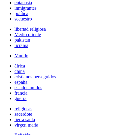
eutanasia
inmigrantes
política
secuestro
libertad religiosa
Medio oriente
pakistan
ucrania
Mundo
áfrica
china
cristianos perseguidos
españa
estados unidos
francia
guerra
religiosas
sacerdote
tierra santa
virgen maria