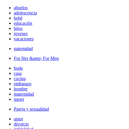
abuelos
adolescencia
bebé
educación
hijos
jovenes
vacaciones
paternidad
For Her &amp; For Men
boda
casa
cocina
embarazo
hombre
maternidad
mujer
Pareja y sexualidad
amor
divorcio