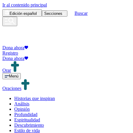
Ir al contenido principal
Buscar
Edición
español
Secciones
Dona ahora
Registro
Dona ahora
Orar
Menú
Oraciones
Historias que inspiran
Análisis
Opinión
Profundidad
Espiritualidad
Descubrimiento
Estilo de vida