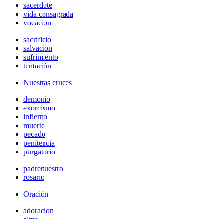
sacerdote
vida consagrada
vocacion
sacrificio
salvacion
sufrimiento
tentación
Nuestras cruces
demonio
exorcismo
infierno
muerte
pecado
penitencia
purgatorio
padrenuestro
rosario
Oración
adoracion