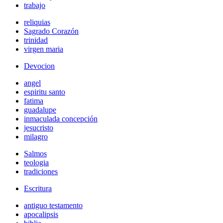
trabajo
reliquias
Sagrado Corazón
trinidad
virgen maria
Devocion
angel
espiritu santo
fatima
guadalupe
inmaculada concepción
jesucristo
milagro
Salmos
teologia
tradiciones
Escritura
antiguo testamento
apocalipsis