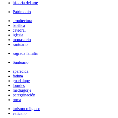
historia del arte
Patrimonio
arquitectura
basilica
catedral
iglesia
monasterio
santuario
sagrada familia
Santuario
aparecida
fatima
guadalupe
lourdes
medjugorje
peregrinación
roma
turismo religioso
vaticano