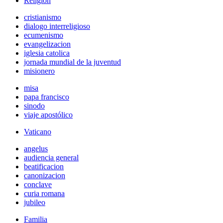
Religión
cristianismo
dialogo interreligioso
ecumenismo
evangelizacion
iglesia catolica
jornada mundial de la juventud
misionero
misa
papa francisco
sinodo
viaje apostólico
Vaticano
angelus
audiencia general
beatificacion
canonizacion
conclave
curia romana
jubileo
Familia