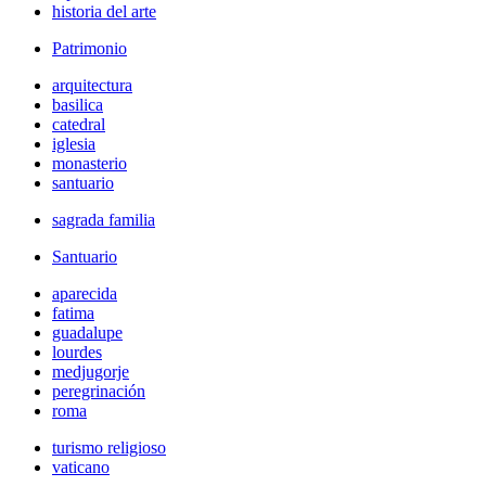
historia del arte
Patrimonio
arquitectura
basilica
catedral
iglesia
monasterio
santuario
sagrada familia
Santuario
aparecida
fatima
guadalupe
lourdes
medjugorje
peregrinación
roma
turismo religioso
vaticano