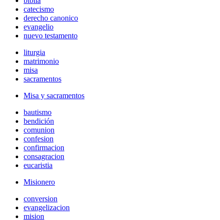
biblia
catecismo
derecho canonico
evangelio
nuevo testamento
liturgia
matrimonio
misa
sacramentos
Misa y sacramentos
bautismo
bendición
comunion
confesion
confirmacion
consagracion
eucaristia
Misionero
conversion
evangelizacion
mision