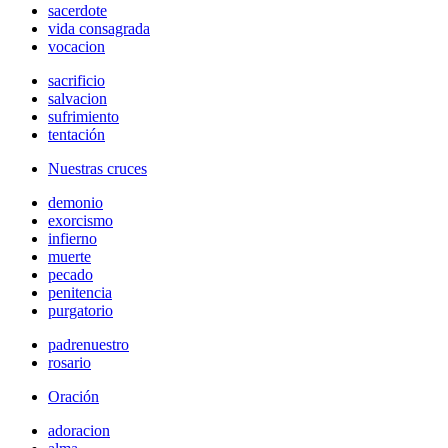
sacerdote
vida consagrada
vocacion
sacrificio
salvacion
sufrimiento
tentación
Nuestras cruces
demonio
exorcismo
infierno
muerte
pecado
penitencia
purgatorio
padrenuestro
rosario
Oración
adoracion