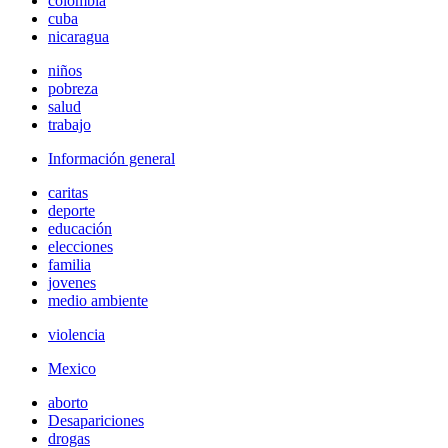
colombia
cuba
nicaragua
niños
pobreza
salud
trabajo
Información general
caritas
deporte
educación
elecciones
familia
jovenes
medio ambiente
violencia
Mexico
aborto
Desapariciones
drogas