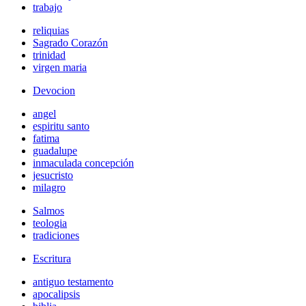
trabajo
reliquias
Sagrado Corazón
trinidad
virgen maria
Devocion
angel
espiritu santo
fatima
guadalupe
inmaculada concepción
jesucristo
milagro
Salmos
teologia
tradiciones
Escritura
antiguo testamento
apocalipsis