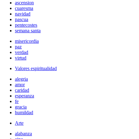
ascension
cuaresma
navidad
pascua
pentecostes
semana santa
misericordia
paz
verdad
virtud
Valores espiritualidad
alegria
amor
caridad
esperanza
fe
gracia
humildad
Arte
alabanza