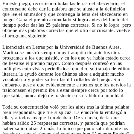
En este juego, recorriendo todas las letras del abecedario, el
concursante debe dar la palabra que se ajuste a la definición
que lee el animador y que contenga la letra del abecedario en
juego. Gana el premio acumulado si logra antes del límite del
tiempo poder dar las 25 palabras correctas. Si no lo logra, pero
obtiene más palabras correctas que el otro concursante, vuelve
al programa siguiente.
Licenciada en Letras por la Universidad de Buenos Aires,
Martina se mostró siempre muy tranquila durante los diez
programas a los que asistió, y en los que ya había estado cerca
de llevarse el premio mayor. Como después confesó en las
múltiples entrevistas periodísticas que dio, su trabajo de editora
literaria la ayudó durante los últimos años a adquirir mucho
vocabulario y poder sortear las dificultades del juego. Sin
embargo, pese a que evidentemente a menos que los nervios la
traicionasen el premio iba a estar siempre cerca por todo lo
que sabía, nunca dejó de traslucir en su sabiduría humildad.
Toda su concentración voló por los aires tras la última palabra
bien respondida, que fue suspicaz. La emoción la embargó a
ella y a todos los que la rodeaban. De su boca, de la que
habían salido 25 respuestas correctas, y parecía que podrían
haber salido otras 25 más, lo único que pudo salir durante los
festejos y ante el abrazo del conductor fue: “Aguante Racing”,