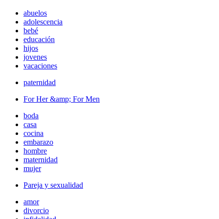
abuelos
adolescencia
bebé
educación
hijos
jovenes
vacaciones
paternidad
For Her &amp; For Men
boda
casa
cocina
embarazo
hombre
maternidad
mujer
Pareja y sexualidad
amor
divorcio