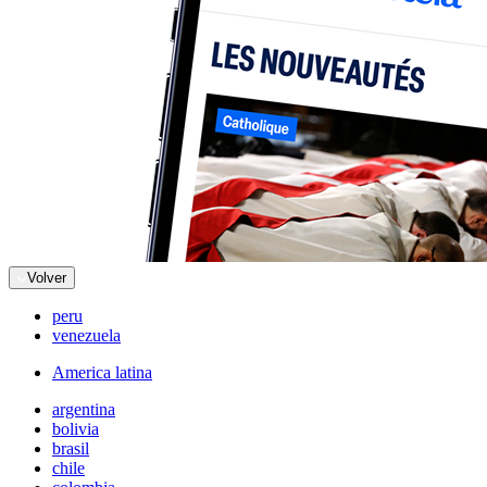
Volver
peru
venezuela
America latina
argentina
bolivia
brasil
chile