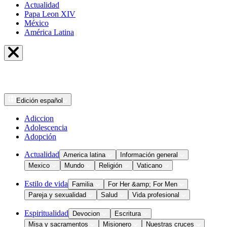
Actualidad
Papa Leon XIV
México
América Latina
Edición
español
Adiccion
Adolescencia
Adopción
Actualidad
America latina
Información general
Mexico
Mundo
Religión
Vaticano
Estilo de vida
Familia
For Her &amp; For Men
Pareja y sexualidad
Salud
Vida profesional
Espiritualidad
Devocion
Escritura
Misa y sacramentos
Misionero
Nuestras cruces