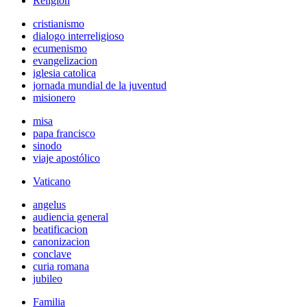
Religión
cristianismo
dialogo interreligioso
ecumenismo
evangelizacion
iglesia catolica
jornada mundial de la juventud
misionero
misa
papa francisco
sinodo
viaje apostólico
Vaticano
angelus
audiencia general
beatificacion
canonizacion
conclave
curia romana
jubileo
Familia