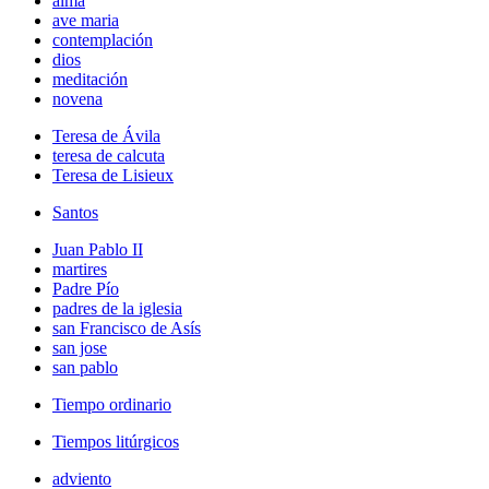
alma
ave maria
contemplación
dios
meditación
novena
Teresa de Ávila
teresa de calcuta
Teresa de Lisieux
Santos
Juan Pablo II
martires
Padre Pío
padres de la iglesia
san Francisco de Asís
san jose
san pablo
Tiempo ordinario
Tiempos litúrgicos
adviento