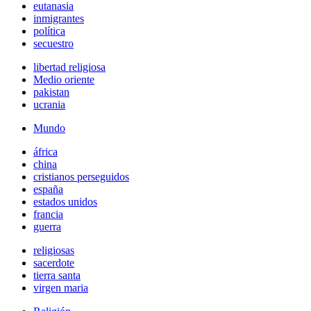
eutanasia
inmigrantes
política
secuestro
libertad religiosa
Medio oriente
pakistan
ucrania
Mundo
áfrica
china
cristianos perseguidos
españa
estados unidos
francia
guerra
religiosas
sacerdote
tierra santa
virgen maria