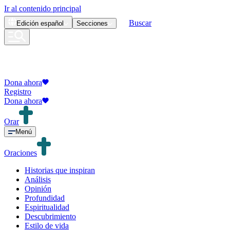
Ir al contenido principal
Buscar
Edición
español
Secciones
Dona ahora
Registro
Dona ahora
Orar
Menú
Oraciones
Historias que inspiran
Análisis
Opinión
Profundidad
Espiritualidad
Descubrimiento
Estilo de vida