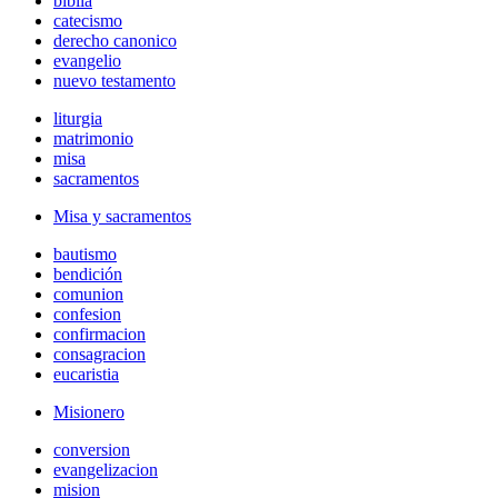
biblia
catecismo
derecho canonico
evangelio
nuevo testamento
liturgia
matrimonio
misa
sacramentos
Misa y sacramentos
bautismo
bendición
comunion
confesion
confirmacion
consagracion
eucaristia
Misionero
conversion
evangelizacion
mision