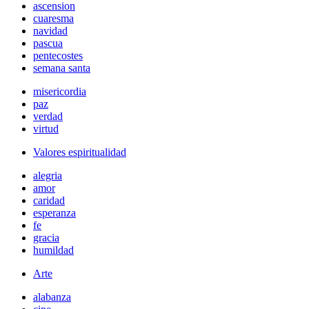
ascension
cuaresma
navidad
pascua
pentecostes
semana santa
misericordia
paz
verdad
virtud
Valores espiritualidad
alegria
amor
caridad
esperanza
fe
gracia
humildad
Arte
alabanza