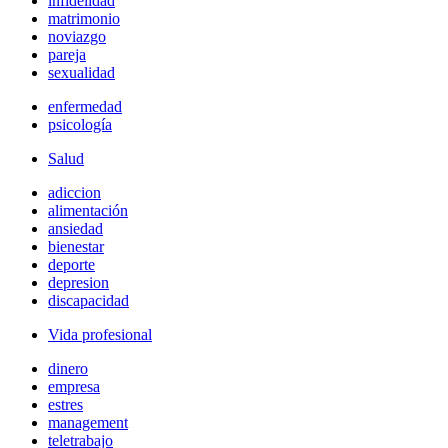
infidelidad
matrimonio
noviazgo
pareja
sexualidad
enfermedad
psicología
Salud
adiccion
alimentación
ansiedad
bienestar
deporte
depresion
discapacidad
Vida profesional
dinero
empresa
estres
management
teletrabajo