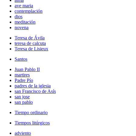
alma
ave maria
contemplación
dios
meditación
novena
Teresa de Ávila
teresa de calcuta
Teresa de Lisieux
Santos
Juan Pablo II
martires
Padre Pío
padres de la iglesia
san Francisco de Asís
san jose
san pablo
Tiempo ordinario
Tiempos litúrgicos
adviento