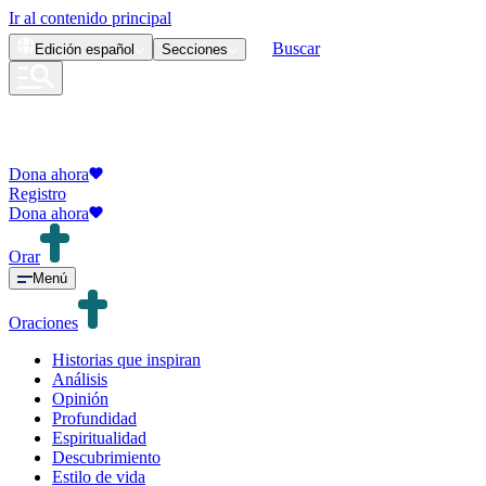
Ir al contenido principal
Buscar
Edición
español
Secciones
Dona ahora
Registro
Dona ahora
Orar
Menú
Oraciones
Historias que inspiran
Análisis
Opinión
Profundidad
Espiritualidad
Descubrimiento
Estilo de vida