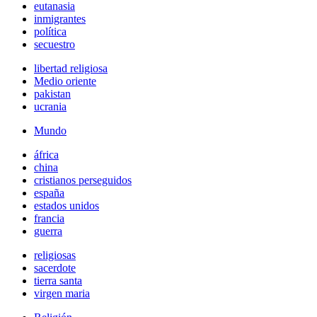
eutanasia
inmigrantes
política
secuestro
libertad religiosa
Medio oriente
pakistan
ucrania
Mundo
áfrica
china
cristianos perseguidos
españa
estados unidos
francia
guerra
religiosas
sacerdote
tierra santa
virgen maria