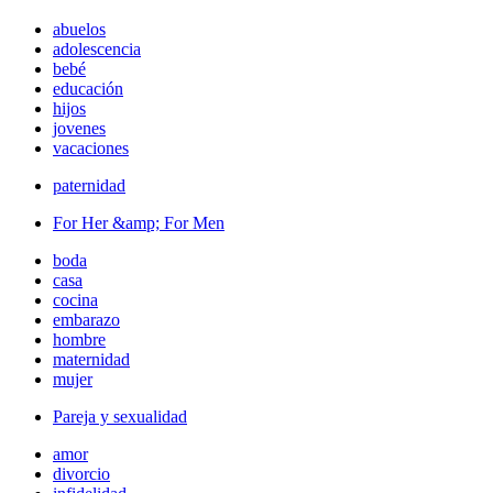
abuelos
adolescencia
bebé
educación
hijos
jovenes
vacaciones
paternidad
For Her &amp; For Men
boda
casa
cocina
embarazo
hombre
maternidad
mujer
Pareja y sexualidad
amor
divorcio