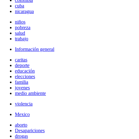
colombia
cuba
nicaragua
niños
pobreza
salud
trabajo
Información general
caritas
deporte
educación
elecciones
familia
jovenes
medio ambiente
violencia
Mexico
aborto
Desapariciones
drogas