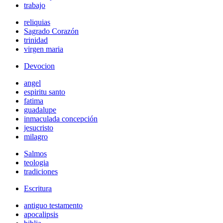
trabajo
reliquias
Sagrado Corazón
trinidad
virgen maria
Devocion
angel
espiritu santo
fatima
guadalupe
inmaculada concepción
jesucristo
milagro
Salmos
teologia
tradiciones
Escritura
antiguo testamento
apocalipsis