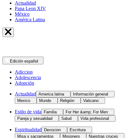
Actualidad
Papa Leon XIV
México
América Latina
Edición
español
Adiccion
Adolescencia
Adopción
Actualidad
America latina
Información general
Mexico
Mundo
Religión
Vaticano
Estilo de vida
Familia
For Her &amp; For Men
Pareja y sexualidad
Salud
Vida profesional
Espiritualidad
Devocion
Escritura
Misa y sacramentos
Misionero
Nuestras cruces