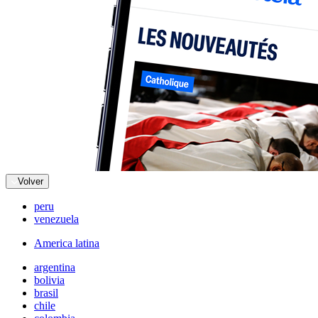
Volver
peru
venezuela
America latina
argentina
bolivia
brasil
chile