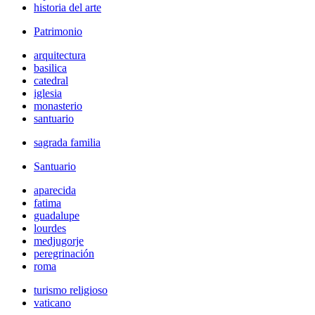
historia del arte
Patrimonio
arquitectura
basilica
catedral
iglesia
monasterio
santuario
sagrada familia
Santuario
aparecida
fatima
guadalupe
lourdes
medjugorje
peregrinación
roma
turismo religioso
vaticano