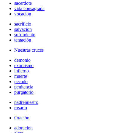
sacerdote
vida consagrada
vocacion
sacrificio
salvacion
sufrimiento
tentación
Nuestras cruces
demonio
exorcismo
infierno
muerte
pecado
penitencia
purgatorio
padrenuestro
rosario
Oración
adoracion