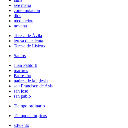
alma
ave maria
contemplación
dios
meditación
novena
Teresa de Ávila
teresa de calcuta
Teresa de Lisieux
Santos
Juan Pablo II
martires
Padre Pío
padres de la iglesia
san Francisco de Asís
san jose
san pablo
Tiempo ordinario
Tiempos litúrgicos
adviento