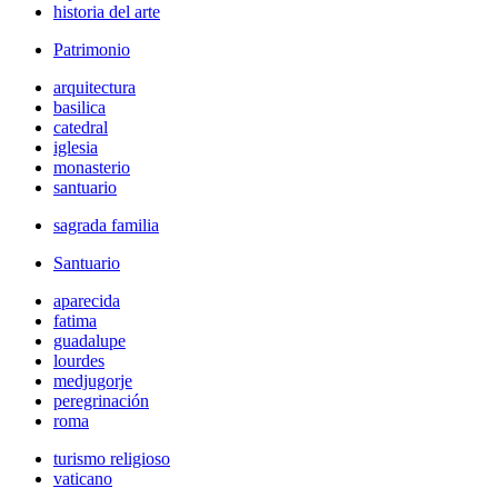
historia del arte
Patrimonio
arquitectura
basilica
catedral
iglesia
monasterio
santuario
sagrada familia
Santuario
aparecida
fatima
guadalupe
lourdes
medjugorje
peregrinación
roma
turismo religioso
vaticano