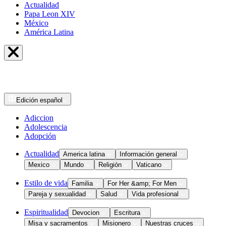
Actualidad
Papa Leon XIV
México
América Latina
Edición
español
Adiccion
Adolescencia
Adopción
Actualidad
America latina
Información general
Mexico
Mundo
Religión
Vaticano
Estilo de vida
Familia
For Her &amp; For Men
Pareja y sexualidad
Salud
Vida profesional
Espiritualidad
Devocion
Escritura
Misa y sacramentos
Misionero
Nuestras cruces