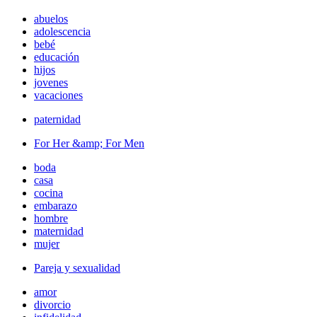
abuelos
adolescencia
bebé
educación
hijos
jovenes
vacaciones
paternidad
For Her &amp; For Men
boda
casa
cocina
embarazo
hombre
maternidad
mujer
Pareja y sexualidad
amor
divorcio