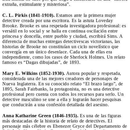
extraña, estimulante y misteriosa”.
C. L. Pirkis (1841-1910).
Estamos ante la primera mujer
detective creada por una escritora. Es la astuta Loveday
Brooke. Brooke es una respetada investigadora profesional: es
versátil en lo social y se halla en continua oscilación entre
princesa y doncella, entre pueblo y ciudad, escribirá Sims. A
diferencia de muchas entregas detectivescas victorianas, las
historias de Brooke no constituían un ciclo novelístico que
convergía en un único desenlace. Cada una de ellas era
independiente, como los casos de Sherlock Holmes. Un relato
famoso es “Dagas dibujadas”, de 1893.
Mary E. Wilkins (1852-1930).
Autora popular y respetada,
considerada una de las mejores creadores de personajes de
Nueva Inglaterra. En su conocido relato “El brazo largo”, de
1895, Sarah Fairbanks, la protagonista, no es una detective
profesional pero cuenta con todos los recursos para serlo. Un
detective masculino se une a ella y lograrán hacer pesquisas
que conducirán a una confesión detallada del asesino.
Anna Katharine Green (1846-1935).
Es una de las figuras
más destacadas de la historia de relato de detectives. El
personaje más célebre es Ebenezer Gryce del Departamento de