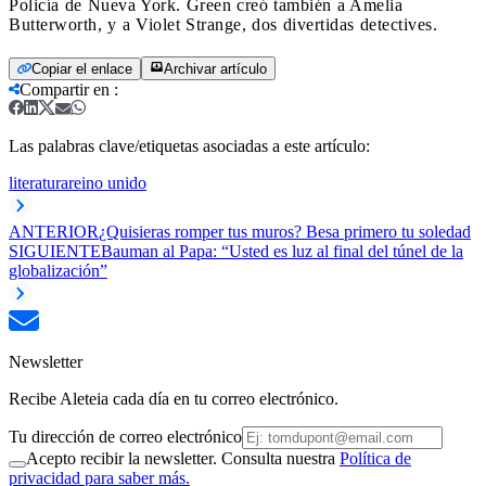
Policía de Nueva York. Green creó también a Amelia
Butterworth, y a Violet Strange, dos divertidas detectives.
Copiar el enlace
Archivar artículo
Compartir en
:
Las palabras clave/etiquetas asociadas a este artículo:
literatura
reino unido
ANTERIOR
¿Quisieras romper tus muros? Besa primero tu soledad
SIGUIENTE
Bauman al Papa: “Usted es luz al final del túnel de la
globalización”
Newsletter
Recibe Aleteia cada día en tu correo electrónico.
Tu dirección de correo electrónico
Acepto recibir la newsletter. Consulta nuestra
Política de
privacidad para saber más.