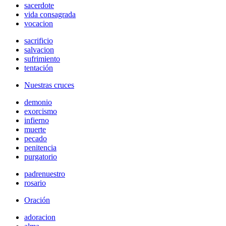
sacerdote
vida consagrada
vocacion
sacrificio
salvacion
sufrimiento
tentación
Nuestras cruces
demonio
exorcismo
infierno
muerte
pecado
penitencia
purgatorio
padrenuestro
rosario
Oración
adoracion