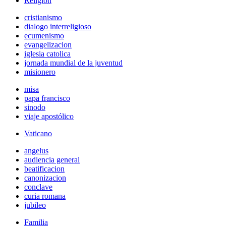
Religión
cristianismo
dialogo interreligioso
ecumenismo
evangelizacion
iglesia catolica
jornada mundial de la juventud
misionero
misa
papa francisco
sinodo
viaje apostólico
Vaticano
angelus
audiencia general
beatificacion
canonizacion
conclave
curia romana
jubileo
Familia