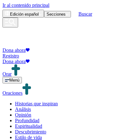
Ir al contenido principal
Buscar
Edición
español
Secciones
Dona ahora
Registro
Dona ahora
Orar
Menú
Oraciones
Historias que inspiran
Análisis
Opinión
Profundidad
Espiritualidad
Descubrimiento
Estilo de vida