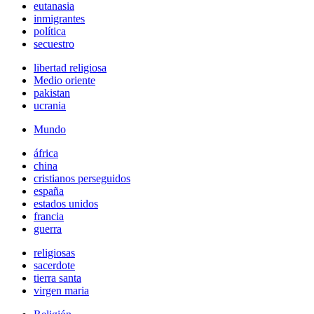
eutanasia
inmigrantes
política
secuestro
libertad religiosa
Medio oriente
pakistan
ucrania
Mundo
áfrica
china
cristianos perseguidos
españa
estados unidos
francia
guerra
religiosas
sacerdote
tierra santa
virgen maria