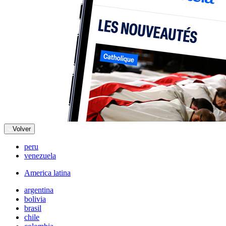
Volver
peru
venezuela
America latina
argentina
bolivia
brasil
chile