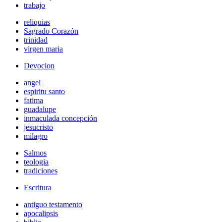
trabajo
reliquias
Sagrado Corazón
trinidad
virgen maria
Devocion
angel
espiritu santo
fatima
guadalupe
inmaculada concepción
jesucristo
milagro
Salmos
teologia
tradiciones
Escritura
antiguo testamento
apocalipsis