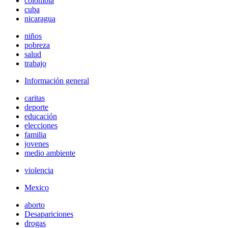
colombia
cuba
nicaragua
niños
pobreza
salud
trabajo
Información general
caritas
deporte
educación
elecciones
familia
jovenes
medio ambiente
violencia
Mexico
aborto
Desapariciones
drogas