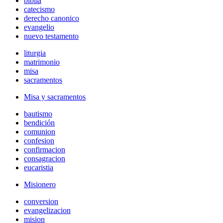
biblia
catecismo
derecho canonico
evangelio
nuevo testamento
liturgia
matrimonio
misa
sacramentos
Misa y sacramentos
bautismo
bendición
comunion
confesion
confirmacion
consagracion
eucaristia
Misionero
conversion
evangelizacion
mision