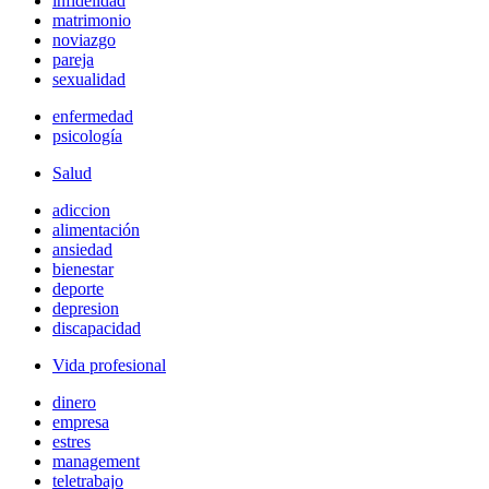
infidelidad
matrimonio
noviazgo
pareja
sexualidad
enfermedad
psicología
Salud
adiccion
alimentación
ansiedad
bienestar
deporte
depresion
discapacidad
Vida profesional
dinero
empresa
estres
management
teletrabajo