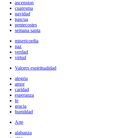
ascension
cuaresma
navidad
pascua
pentecostes
semana santa
misericordia
paz
verdad
virtud
Valores espiritualidad
alegria
amor
caridad
esperanza
fe
gracia
humildad
Arte
alabanza