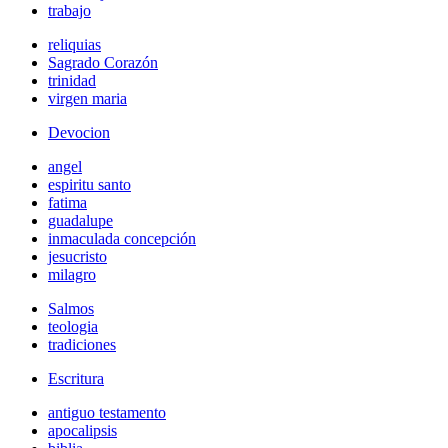
trabajo
reliquias
Sagrado Corazón
trinidad
virgen maria
Devocion
angel
espiritu santo
fatima
guadalupe
inmaculada concepción
jesucristo
milagro
Salmos
teologia
tradiciones
Escritura
antiguo testamento
apocalipsis