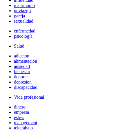
infidelidad
matrimonio
noviazgo
pareja
sexualidad
enfermedad
psicología
Salud
adiccion
alimentación
ansiedad
bienestar
deporte
depresion
discapacidad
Vida profesional
dinero
empresa
estres
management
teletrabajo