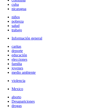
colombia
cuba
nicaragua
niños
pobreza
salud
trabajo
Información general
caritas
deporte
educación
elecciones
familia
jovenes
medio ambiente
violencia
Mexico
aborto
Desapariciones
drogas