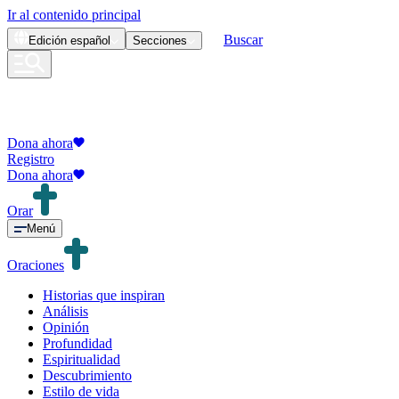
Ir al contenido principal
Buscar
Edición
español
Secciones
Dona ahora
Registro
Dona ahora
Orar
Menú
Oraciones
Historias que inspiran
Análisis
Opinión
Profundidad
Espiritualidad
Descubrimiento
Estilo de vida