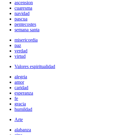
ascension
cuaresma
navidad
pascua
pentecostes
semana santa
misericordia
paz
verdad
virtud
Valores espiritualidad
alegria
amor
caridad
esperanza
fe
gracia
humildad
Arte
alabanza