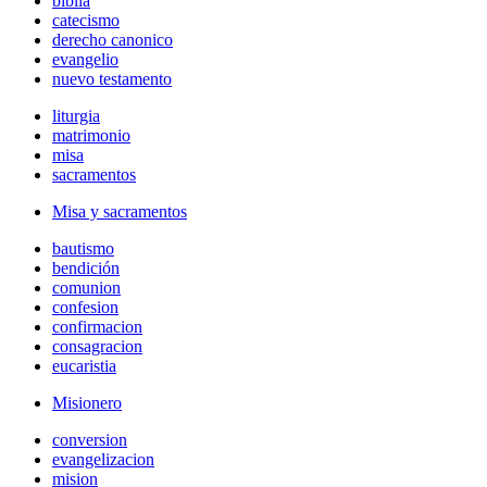
biblia
catecismo
derecho canonico
evangelio
nuevo testamento
liturgia
matrimonio
misa
sacramentos
Misa y sacramentos
bautismo
bendición
comunion
confesion
confirmacion
consagracion
eucaristia
Misionero
conversion
evangelizacion
mision