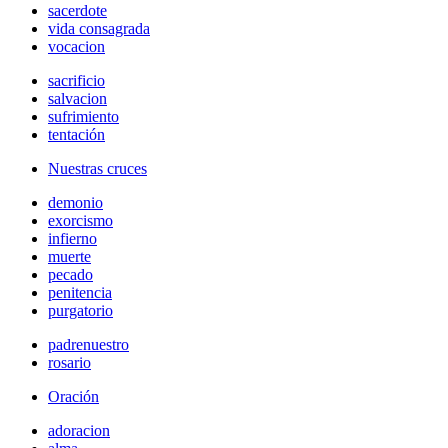
sacerdote
vida consagrada
vocacion
sacrificio
salvacion
sufrimiento
tentación
Nuestras cruces
demonio
exorcismo
infierno
muerte
pecado
penitencia
purgatorio
padrenuestro
rosario
Oración
adoracion