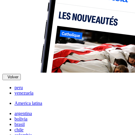
Volver
peru
venezuela
America latina
argentina
bolivia
brasil
chile