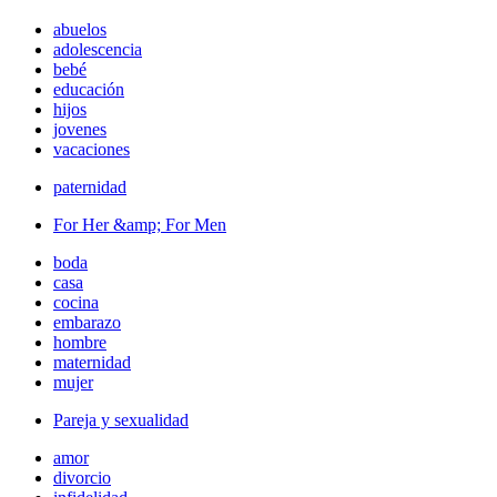
abuelos
adolescencia
bebé
educación
hijos
jovenes
vacaciones
paternidad
For Her &amp; For Men
boda
casa
cocina
embarazo
hombre
maternidad
mujer
Pareja y sexualidad
amor
divorcio