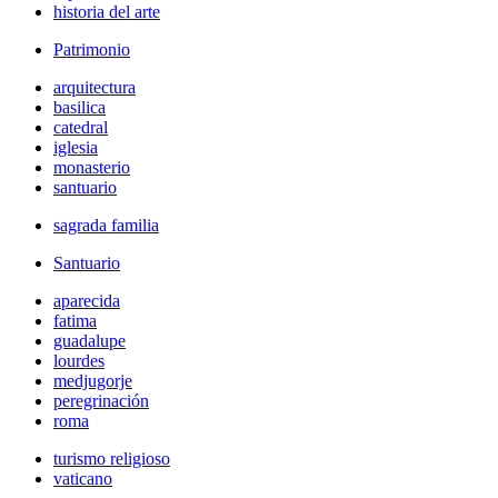
historia del arte
Patrimonio
arquitectura
basilica
catedral
iglesia
monasterio
santuario
sagrada familia
Santuario
aparecida
fatima
guadalupe
lourdes
medjugorje
peregrinación
roma
turismo religioso
vaticano