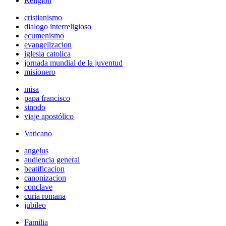
Religión
cristianismo
dialogo interreligioso
ecumenismo
evangelizacion
iglesia catolica
jornada mundial de la juventud
misionero
misa
papa francisco
sinodo
viaje apostólico
Vaticano
angelus
audiencia general
beatificacion
canonizacion
conclave
curia romana
jubileo
Familia