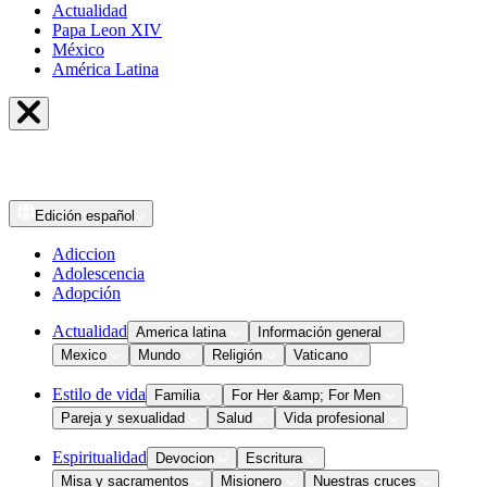
Actualidad
Papa Leon XIV
México
América Latina
Edición
español
Adiccion
Adolescencia
Adopción
Actualidad
America latina
Información general
Mexico
Mundo
Religión
Vaticano
Estilo de vida
Familia
For Her &amp; For Men
Pareja y sexualidad
Salud
Vida profesional
Espiritualidad
Devocion
Escritura
Misa y sacramentos
Misionero
Nuestras cruces