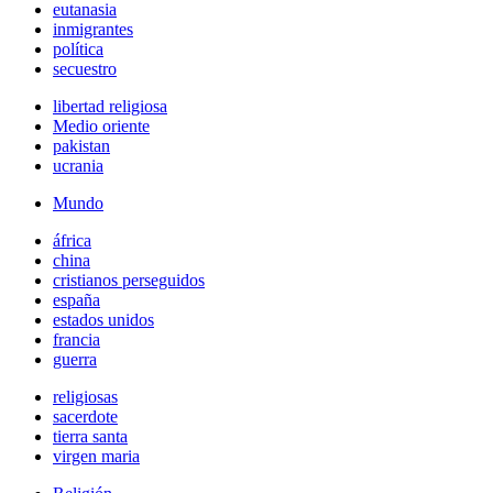
eutanasia
inmigrantes
política
secuestro
libertad religiosa
Medio oriente
pakistan
ucrania
Mundo
áfrica
china
cristianos perseguidos
españa
estados unidos
francia
guerra
religiosas
sacerdote
tierra santa
virgen maria