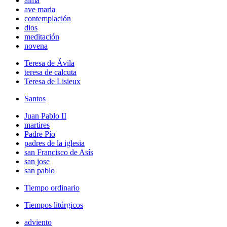
alma
ave maria
contemplación
dios
meditación
novena
Teresa de Ávila
teresa de calcuta
Teresa de Lisieux
Santos
Juan Pablo II
martires
Padre Pío
padres de la iglesia
san Francisco de Asís
san jose
san pablo
Tiempo ordinario
Tiempos litúrgicos
adviento