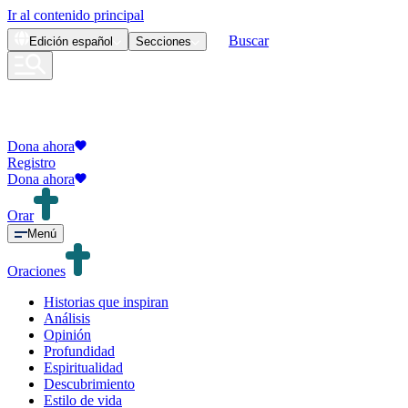
Ir al contenido principal
Buscar
Edición
español
Secciones
Dona ahora
Registro
Dona ahora
Orar
Menú
Oraciones
Historias que inspiran
Análisis
Opinión
Profundidad
Espiritualidad
Descubrimiento
Estilo de vida