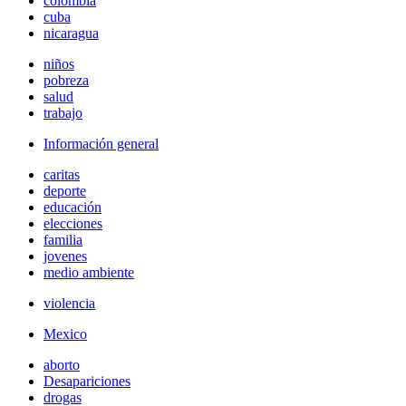
colombia
cuba
nicaragua
niños
pobreza
salud
trabajo
Información general
caritas
deporte
educación
elecciones
familia
jovenes
medio ambiente
violencia
Mexico
aborto
Desapariciones
drogas