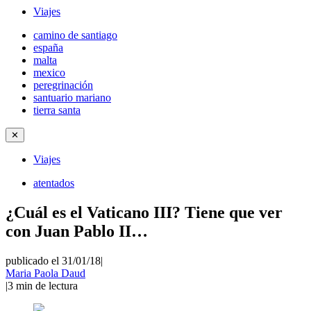
Viajes
camino de santiago
españa
malta
mexico
peregrinación
santuario mariano
tierra santa
✕
Viajes
atentados
¿Cuál es el Vaticano III? Tiene que ver
con Juan Pablo II…
publicado el 31/01/18
|
Maria Paola Daud
|
3
min de lectura