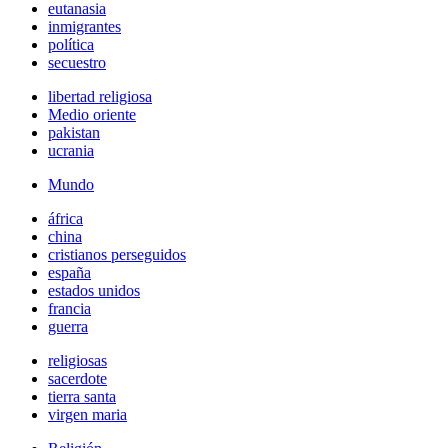
eutanasia
inmigrantes
política
secuestro
libertad religiosa
Medio oriente
pakistan
ucrania
Mundo
áfrica
china
cristianos perseguidos
españa
estados unidos
francia
guerra
religiosas
sacerdote
tierra santa
virgen maria