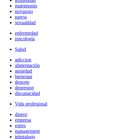
infidelidad
matrimonio
noviazgo
pareja
sexualidad
enfermedad
psicología
Salud
adiccion
alimentación
ansiedad
bienestar
deporte
depresion
discapacidad
Vida profesional
dinero
empresa
estres
management
teletrabajo