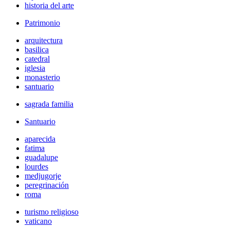
historia del arte
Patrimonio
arquitectura
basilica
catedral
iglesia
monasterio
santuario
sagrada familia
Santuario
aparecida
fatima
guadalupe
lourdes
medjugorje
peregrinación
roma
turismo religioso
vaticano