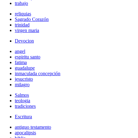
trabajo
reliquias
Sagrado Corazón
trinidad
virgen maria
Devocion
angel
espiritu santo
fatima
guadalupe
inmaculada concepción
jesucristo
milagro
Salmos
teologia
tradiciones
Escritura
antiguo testamento
apocalipsis