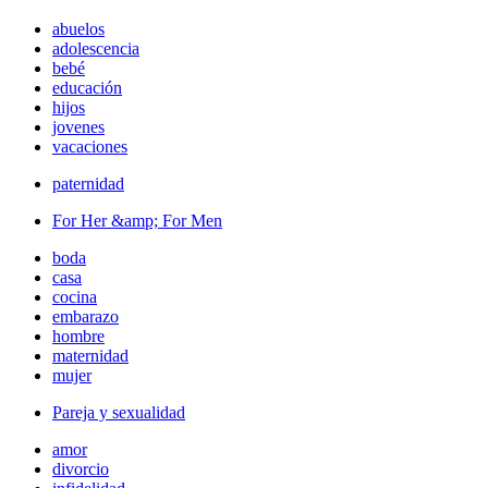
abuelos
adolescencia
bebé
educación
hijos
jovenes
vacaciones
paternidad
For Her &amp; For Men
boda
casa
cocina
embarazo
hombre
maternidad
mujer
Pareja y sexualidad
amor
divorcio