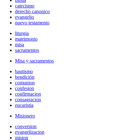
biblia
catecismo
derecho canonico
evangelio
nuevo testamento
liturgia
matrimonio
misa
sacramentos
Misa y sacramentos
bautismo
bendición
comunion
confesion
confirmacion
consagracion
eucaristia
Misionero
conversion
evangelizacion
mision