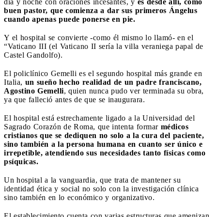
día y noche con oraciones incesantes, y
es desde allí, como
buen pastor, que comienza a dar sus primeros Ángelus
cuando apenas puede ponerse en pie.
Y el hospital se convierte -como él mismo lo llamó- en el
“Vaticano III (el Vaticano II sería la villa veraniega papal de
Castel Gandolfo).
El policlínico Gemelli es el segundo hospital más grande en
Italia,
un sueño hecho realidad de un padre franciscano,
Agostino Gemelli
, quien nunca pudo ver terminada su obra,
ya que falleció antes de que se inaugurara.
El hospital está estrechamente ligado a la Universidad del
Sagrado Corazón de Roma, que intenta formar
médicos
cristianos que se dediquen no solo a la cura del paciente,
sino también a la persona humana en cuanto ser único e
irrepetible, atendiendo sus necesidades tanto físicas como
psíquicas.
Un hospital a la vanguardia, que trata de mantener su
identidad ética y social no solo con la investigación clínica
sino también en lo económico y organizativo.
El establecimiento cuenta con varias estructuras que amenizan