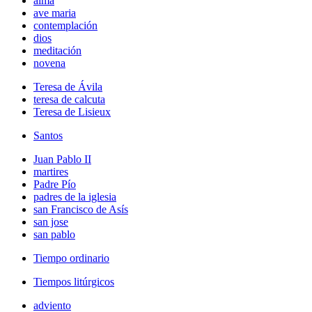
alma
ave maria
contemplación
dios
meditación
novena
Teresa de Ávila
teresa de calcuta
Teresa de Lisieux
Santos
Juan Pablo II
martires
Padre Pío
padres de la iglesia
san Francisco de Asís
san jose
san pablo
Tiempo ordinario
Tiempos litúrgicos
adviento