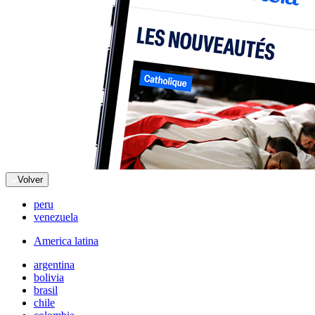
Volver
peru
venezuela
America latina
argentina
bolivia
brasil
chile