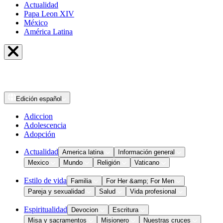
Actualidad
Papa Leon XIV
México
América Latina
Edición
español
Adiccion
Adolescencia
Adopción
Actualidad
America latina
Información general
Mexico
Mundo
Religión
Vaticano
Estilo de vida
Familia
For Her &amp; For Men
Pareja y sexualidad
Salud
Vida profesional
Espiritualidad
Devocion
Escritura
Misa y sacramentos
Misionero
Nuestras cruces