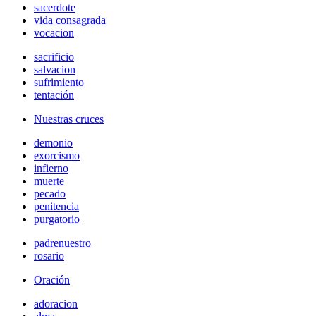
sacerdote
vida consagrada
vocacion
sacrificio
salvacion
sufrimiento
tentación
Nuestras cruces
demonio
exorcismo
infierno
muerte
pecado
penitencia
purgatorio
padrenuestro
rosario
Oración
adoracion