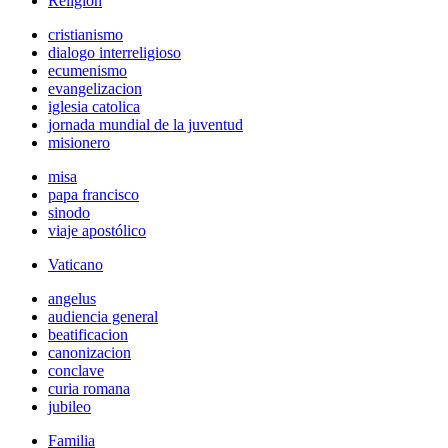
Religión
cristianismo
dialogo interreligioso
ecumenismo
evangelizacion
iglesia catolica
jornada mundial de la juventud
misionero
misa
papa francisco
sinodo
viaje apostólico
Vaticano
angelus
audiencia general
beatificacion
canonizacion
conclave
curia romana
jubileo
Familia