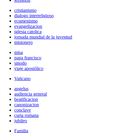
Religión
cristianismo
dialogo interreligioso
ecumenismo
evangelizacion
iglesia catolica
jornada mundial de la juventud
misionero
misa
papa francisco
sinodo
viaje apostólico
Vaticano
angelus
audiencia general
beatificacion
canonizacion
conclave
curia romana
jubileo
Familia