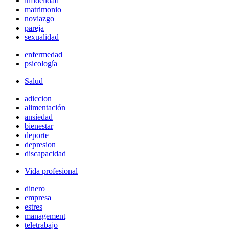
infidelidad
matrimonio
noviazgo
pareja
sexualidad
enfermedad
psicología
Salud
adiccion
alimentación
ansiedad
bienestar
deporte
depresion
discapacidad
Vida profesional
dinero
empresa
estres
management
teletrabajo