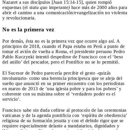
Nazaret a sus discípulos [Juan 15:14-15], quien rompió
esquemas (el
statu quo
imperante
)
hace más de 2000 años para
abrir el camino a una comunicación/evangelización no violenta
y revolucionaria.
No es la primera vez
Por demás, ésta no es la primera vez que ocurre algo así. A
principios de 2018, cuando el Papa estaba en Perú a punto de
tomar el avión de vuelta a Roma, el presidente peruano Pedro
Pablo Kuczynki intentó despedirse de Francisco con el ‘beso
del anillo’ del pescador, pero el Pontífice no se lo permitió.
El Sucesor de Pedro parecería percibir el gesto -quizás
involuntario- como una herencia principesca que se aleja del
sueño que anunció en su primer encuentro con los periodistas
en marzo de 2013 de ‘una iglesia pobre y para los pobres’ y
coherente con su máxima sobre el ‘verdadero poder es el
servicio’.
Francisco sabe sin duda ceñirse al protocolo de las ceremonias
vaticanas y de la agenda pontificia con ‘espíritu de obediencia’
religiosa de su formación jesuita y con el debido rigor que se
requiere especialmente delante a mandatarios, dignidades y