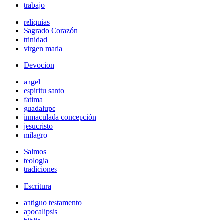
trabajo
reliquias
Sagrado Corazón
trinidad
virgen maria
Devocion
angel
espiritu santo
fatima
guadalupe
inmaculada concepción
jesucristo
milagro
Salmos
teologia
tradiciones
Escritura
antiguo testamento
apocalipsis