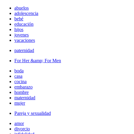
abuelos
adolescencia
bebé
educación
hijos
jovenes
vacaciones
paternidad
For Her &amp; For Men
boda
casa
cocina
embarazo
hombre
maternidad
mujer
Pareja y sexualidad
amor
divorcio