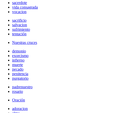
sacerdote
vida consagrada
vocacion
sacrificio
salvacion
sufrimiento
tentación
Nuestras cruces
demonio
exorcismo
infierno
muerte
pecado
penitencia
purgatorio
padrenuestro
rosario
Oración
adoracion