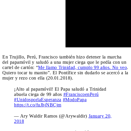
En Trujillo, Perú, Francisco también hizo detener la marcha
del papamóvil y saludó a una mujer ciega que le pedía con un
cartel de cartón: “
Me llamo Trinidad, cumplo 99 años. No veo
.
Quiero tocar tu manito”. El Pontífice sin dudarlo se acercó a la
mujer y rezo con ella (20.01.2018).
¡Alto al papamóvil! El Papa saludó a Trinidad
abuela ciega de 99 años
#FranciscoenPerú
#UnidosporlaEsperanza
#ModoPapa
https://t.co/fuJhjNBCjm
— Ary Waldir Ramos (@Arywaldir)
January 20,
2018