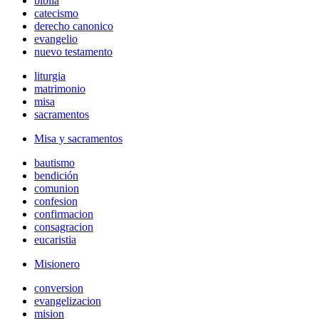
biblia
catecismo
derecho canonico
evangelio
nuevo testamento
liturgia
matrimonio
misa
sacramentos
Misa y sacramentos
bautismo
bendición
comunion
confesion
confirmacion
consagracion
eucaristia
Misionero
conversion
evangelizacion
mision