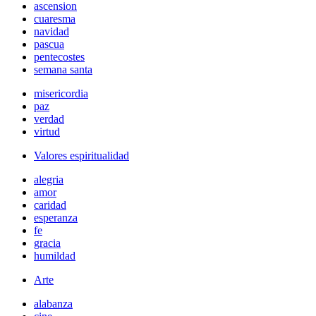
ascension
cuaresma
navidad
pascua
pentecostes
semana santa
misericordia
paz
verdad
virtud
Valores espiritualidad
alegria
amor
caridad
esperanza
fe
gracia
humildad
Arte
alabanza