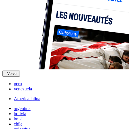
Volver
peru
venezuela
America latina
argentina
bolivia
brasil
chile