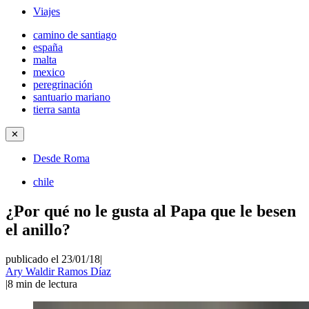
Viajes
camino de santiago
españa
malta
mexico
peregrinación
santuario mariano
tierra santa
✕
Desde Roma
chile
¿Por qué no le gusta al Papa que le besen
el anillo?
publicado el 23/01/18
|
Ary Waldir Ramos Díaz
|
8
min de lectura