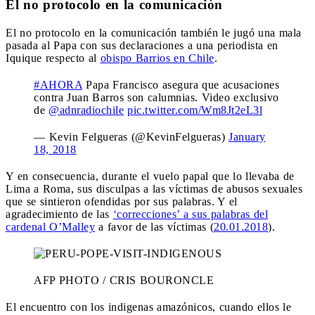
El no protocolo en la comunicación
El no protocolo en la comunicación también le jugó una mala
pasada al Papa con sus declaraciones a una periodista en
Iquique respecto al
obispo Barrios en Chile
.
#AHORA
Papa Francisco asegura que acusaciones
contra Juan Barros son calumnias. Video exclusivo
de
@adnradiochile
pic.twitter.com/Wm8Jt2eL3l
— Kevin Felgueras (@KevinFelgueras)
January
18, 2018
Y en consecuencia, durante el vuelo papal que lo llevaba de
Lima a Roma, sus disculpas a las víctimas de abusos sexuales
que se sintieron ofendidas por sus palabras. Y el
agradecimiento de las
‘correcciones’ a sus palabras del
cardenal O’Malley
a favor de las víctimas (
20.01.2018
).
AFP PHOTO / CRIS BOURONCLE
El encuentro con los indigenas amazónicos, cuando ellos le