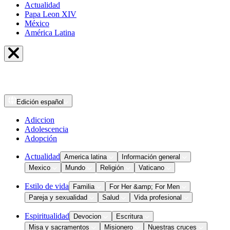
Actualidad
Papa Leon XIV
México
América Latina
Edición
español
Adiccion
Adolescencia
Adopción
Actualidad
America latina
Información general
Mexico
Mundo
Religión
Vaticano
Estilo de vida
Familia
For Her &amp; For Men
Pareja y sexualidad
Salud
Vida profesional
Espiritualidad
Devocion
Escritura
Misa y sacramentos
Misionero
Nuestras cruces