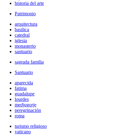
historia del arte
Patrimonio
arquitectura
basilica
catedral
iglesia
monasterio
santuario
sagrada familia
Santuario
aparecida
fatima
guadalupe
lourdes
medjugorje
peregrinación
roma
turismo religioso
vaticano