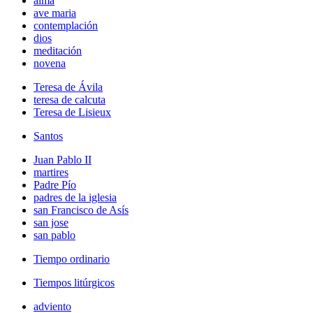
alma
ave maria
contemplación
dios
meditación
novena
Teresa de Ávila
teresa de calcuta
Teresa de Lisieux
Santos
Juan Pablo II
martires
Padre Pío
padres de la iglesia
san Francisco de Asís
san jose
san pablo
Tiempo ordinario
Tiempos litúrgicos
adviento