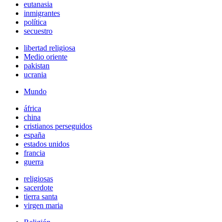
eutanasia
inmigrantes
política
secuestro
libertad religiosa
Medio oriente
pakistan
ucrania
Mundo
áfrica
china
cristianos perseguidos
españa
estados unidos
francia
guerra
religiosas
sacerdote
tierra santa
virgen maria