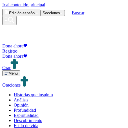
Ir al contenido principal
Buscar
Edición
español
Secciones
Dona ahora
Registro
Dona ahora
Orar
Menú
Oraciones
Historias que inspiran
Análisis
Opinión
Profundidad
Espiritualidad
Descubrimiento
Estilo de vida