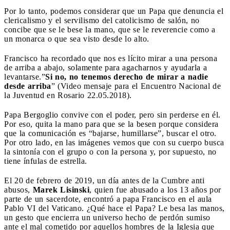
Por lo tanto, podemos considerar que un Papa que denuncia el
clericalismo y el servilismo del catolicismo de salón, no
concibe que se le bese la mano, que se le reverencie como a
un monarca o que sea visto desde lo alto.
Francisco ha recordado que nos es lícito mirar a una persona
de arriba a abajo, solamente para agacharnos y ayudarla a
levantarse.”
Si no, no tenemos derecho de mirar a nadie
desde arriba
” (Video mensaje para el Encuentro Nacional de
la Juventud en Rosario 22.05.2018).
Papa Bergoglio convive con el poder, pero sin perderse en él.
Por eso, quita la mano para que se la besen porque considera
que la comunicación es “bajarse, humillarse”, buscar el otro.
Por otro lado, en las imágenes vemos que con su cuerpo busca
la sintonía con el grupo o con la persona y, por supuesto, no
tiene ínfulas de estrella.
El 20 de febrero de 2019, un día antes de la Cumbre anti
abusos,
Marek Lisinski
, quien fue abusado a los 13 años por
parte de un sacerdote, encontró a papa Francisco en el aula
Pablo VI del Vaticano. ¿Qué hace el Papa? Le besa las manos,
un gesto que encierra un universo hecho de perdón sumiso
ante el mal cometido por aquellos hombres de la Iglesia que