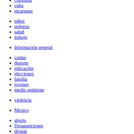
colombia
cuba
nicaragua
niños
pobreza
salud
trabajo
Información general
caritas
deporte
educación
elecciones
familia
jovenes
medio ambiente
violencia
Mexico
aborto
Desapariciones
drogas