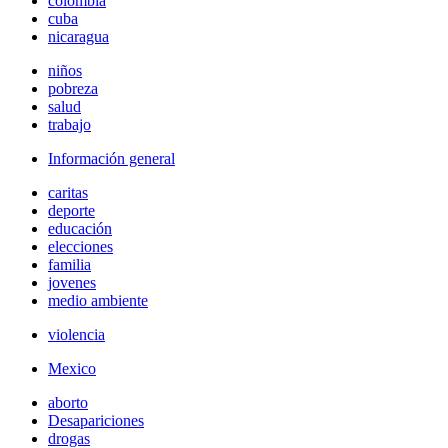
colombia
cuba
nicaragua
niños
pobreza
salud
trabajo
Información general
caritas
deporte
educación
elecciones
familia
jovenes
medio ambiente
violencia
Mexico
aborto
Desapariciones
drogas