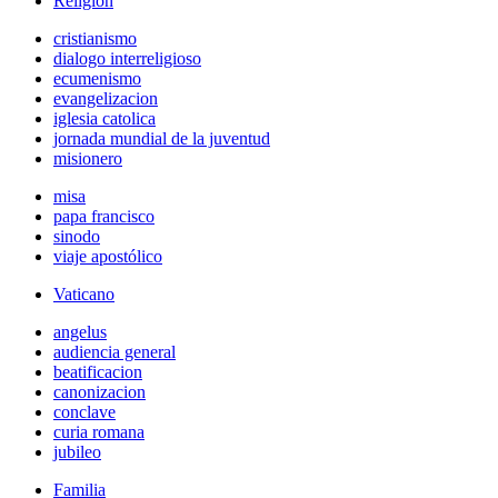
Religión
cristianismo
dialogo interreligioso
ecumenismo
evangelizacion
iglesia catolica
jornada mundial de la juventud
misionero
misa
papa francisco
sinodo
viaje apostólico
Vaticano
angelus
audiencia general
beatificacion
canonizacion
conclave
curia romana
jubileo
Familia