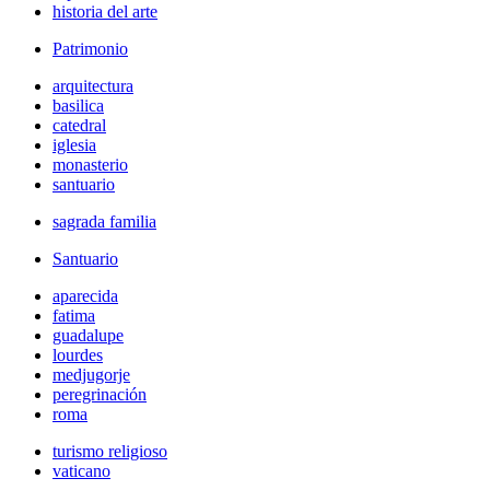
historia del arte
Patrimonio
arquitectura
basilica
catedral
iglesia
monasterio
santuario
sagrada familia
Santuario
aparecida
fatima
guadalupe
lourdes
medjugorje
peregrinación
roma
turismo religioso
vaticano