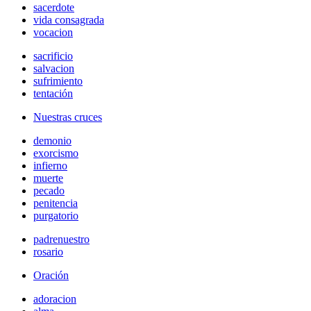
sacerdote
vida consagrada
vocacion
sacrificio
salvacion
sufrimiento
tentación
Nuestras cruces
demonio
exorcismo
infierno
muerte
pecado
penitencia
purgatorio
padrenuestro
rosario
Oración
adoracion