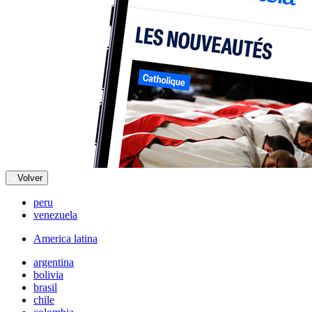
Volver
peru
venezuela
America latina
argentina
bolivia
brasil
chile