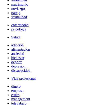
infidelidad
matrimonio
noviazgo
pareja
sexualidad
enfermedad
psicología
Salud
adiccion
alimentación
ansiedad
bienestar
deporte
depresion
discapacidad
Vida profesional
dinero
empresa
estres
management
teletrabajo