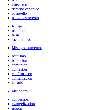
biblia
catecismo
derecho canonico
evangelio
nuevo testamento
liturgia
matrimonio
misa
sacramentos
Misa y sacramentos
bautismo
bendición
comunion
confesion
confirmacion
consagracion
eucaristia
Misionero
conversion
evangelizacion
mision