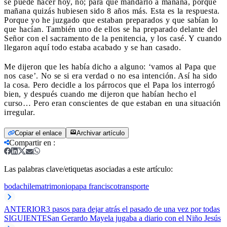
se puede hacer hoy, no; para qué mandarlo a mañana, porque
mañana quizás hubiesen sido 8 años más. Esta es la respuesta.
Porque yo he juzgado que estaban preparados y que sabían lo
que hacían. También uno de ellos se ha preparado delante del
Señor con el sacramento de la penitencia, y los casé. Y cuando
llegaron aquí todo estaba acabado y se han casado.
Me dijeron que les había dicho a alguno: ‘vamos al Papa que
nos case’. No se si era verdad o no esa intención. Así ha sido
la cosa. Pero decidle a los párrocos que el Papa los interrogó
bien, y después cuando me dijeron que habían hecho el
curso… Pero eran conscientes de que estaban en una situación
irregular.
Copiar el enlace
Archivar artículo
Compartir en
:
Las palabras clave/etiquetas asociadas a este artículo:
boda
chile
matrimonio
papa francisco
transporte
ANTERIOR
3 pasos para dejar atrás el pasado de una vez por todas
SIGUIENTE
San Gerardo Mayela jugaba a diario con el Niño Jesús