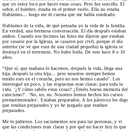
que yo estoy loco por hacer estas cosas. Pero fue sencillo. El
señor, el hombre, estaba en el primer vuelo. Ella no estaba.
Hablamos… luego me di cuenta que me había sondeado.
Hablamos de la vida, de qué pensaba yo la vida de la familia.
En verdad, una hermosa conversación. El día después estaban
ambos. Cuando nos hicimos las fotos me dijeron que estaban
por casarse por la Iglesia, se casaron por civil, porque el día
anterior (se ve que eran de una ciudad pequeña) la iglesia se
destruyó en el terremoto. No hubo boda. De esto hace 8 o 10
años.
“Que sí, que mañana lo hacemos, después la vida, llega una
hija, después la otra hija… pero nosotros siempre hemos
tenido esto en el corazón, pero no nos hemos casado”. Los
interrogué un poco, y las respuestas eran claras: para toda la
vida. ‘¿Y cómo sabéis estas cosas? ¿Tenéis buena memoria del
catecismo?’. ‘No, no, no. Nosotros hemos hechos los cursos
prematrimoniales’. Estaban preparados. A los párrocos les digo
que estaban preparados y yo he juzgado que estaban
preparados.
Me lo pidieron. Los sacramentos son para las personas, y vi
que las condiciones eran claras y por qué no hacer hoy lo que