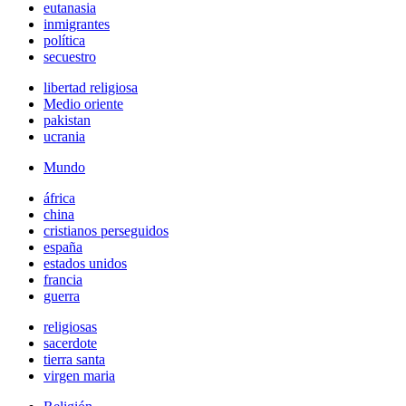
eutanasia
inmigrantes
política
secuestro
libertad religiosa
Medio oriente
pakistan
ucrania
Mundo
áfrica
china
cristianos perseguidos
españa
estados unidos
francia
guerra
religiosas
sacerdote
tierra santa
virgen maria