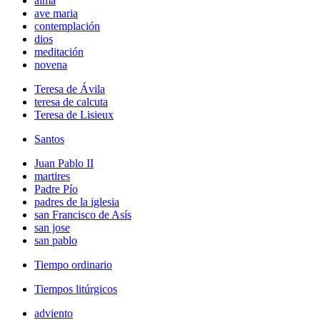
alma
ave maria
contemplación
dios
meditación
novena
Teresa de Ávila
teresa de calcuta
Teresa de Lisieux
Santos
Juan Pablo II
martires
Padre Pío
padres de la iglesia
san Francisco de Asís
san jose
san pablo
Tiempo ordinario
Tiempos litúrgicos
adviento