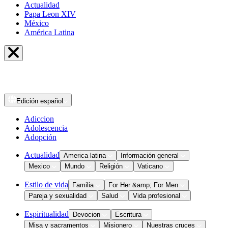
Actualidad
Papa Leon XIV
México
América Latina
Edición
español
Adiccion
Adolescencia
Adopción
Actualidad
America latina
Información general
Mexico
Mundo
Religión
Vaticano
Estilo de vida
Familia
For Her &amp; For Men
Pareja y sexualidad
Salud
Vida profesional
Espiritualidad
Devocion
Escritura
Misa y sacramentos
Misionero
Nuestras cruces