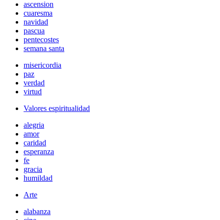
ascension
cuaresma
navidad
pascua
pentecostes
semana santa
misericordia
paz
verdad
virtud
Valores espiritualidad
alegria
amor
caridad
esperanza
fe
gracia
humildad
Arte
alabanza