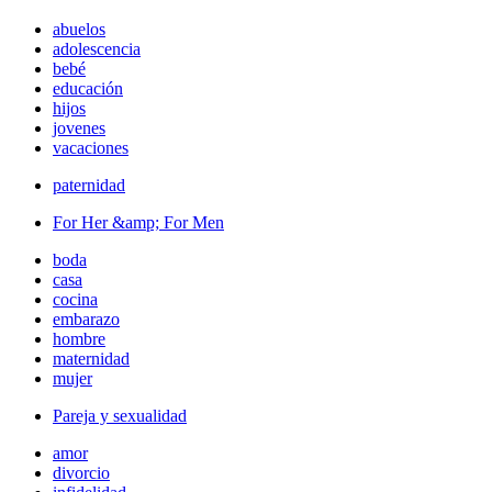
abuelos
adolescencia
bebé
educación
hijos
jovenes
vacaciones
paternidad
For Her &amp; For Men
boda
casa
cocina
embarazo
hombre
maternidad
mujer
Pareja y sexualidad
amor
divorcio