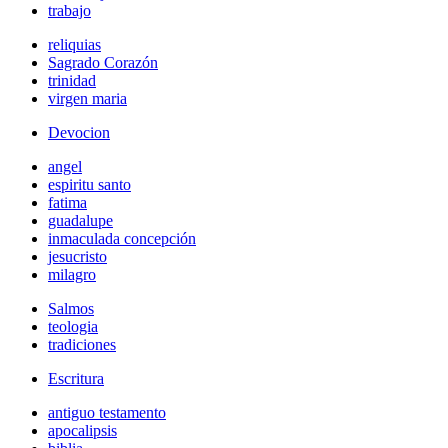
trabajo
reliquias
Sagrado Corazón
trinidad
virgen maria
Devocion
angel
espiritu santo
fatima
guadalupe
inmaculada concepción
jesucristo
milagro
Salmos
teologia
tradiciones
Escritura
antiguo testamento
apocalipsis