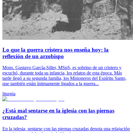
Lo que la guerra cristera nos enseña hoy: la
reflexión de un arzobispo
Mons. Gustavo García-Siller, MSpS, es sobrino de un cristero y
escuchó, durante toda su infancia, los relatos de esta época. Más
tarde llegó a su segunda familia, los Misioneros del Espíritu Santo,
que también están íntimamente ligados a la guerra...
liturgia
¿Está mal sentarse en la iglesia con las piernas
cruzadas?
En la iglesia, sentarse con las piernas cruzadas denota una relajación