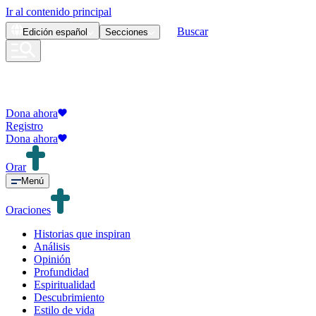
Ir al contenido principal
Buscar
Edición
español
Secciones
Dona ahora
Registro
Dona ahora
Orar
Menú
Oraciones
Historias que inspiran
Análisis
Opinión
Profundidad
Espiritualidad
Descubrimiento
Estilo de vida