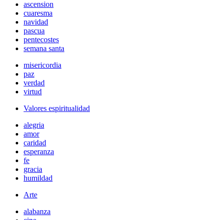
ascension
cuaresma
navidad
pascua
pentecostes
semana santa
misericordia
paz
verdad
virtud
Valores espiritualidad
alegria
amor
caridad
esperanza
fe
gracia
humildad
Arte
alabanza