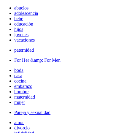
abuelos
adolescencia
bebé
educación
hijos
jovenes
vacaciones
paternidad
For Her &amp; For Men
boda
casa
cocina
embarazo
hombre
maternidad
mujer
Pareja y sexualidad
amor
divorcio