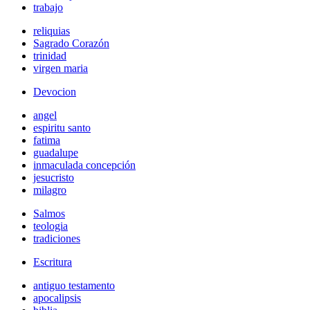
trabajo
reliquias
Sagrado Corazón
trinidad
virgen maria
Devocion
angel
espiritu santo
fatima
guadalupe
inmaculada concepción
jesucristo
milagro
Salmos
teologia
tradiciones
Escritura
antiguo testamento
apocalipsis