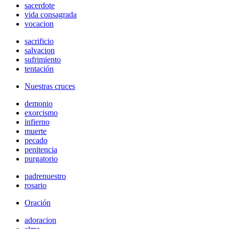
sacerdote
vida consagrada
vocacion
sacrificio
salvacion
sufrimiento
tentación
Nuestras cruces
demonio
exorcismo
infierno
muerte
pecado
penitencia
purgatorio
padrenuestro
rosario
Oración
adoracion