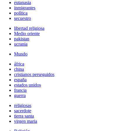
eutanasia
inmigrantes
política
secuestro
libertad religiosa
Medio oriente
pakistan
ucrania
Mundo
áfrica
china
cristianos perseguidos
españa
estados unidos
francia
guerra
religiosas
sacerdote
tierra santa
virgen maria