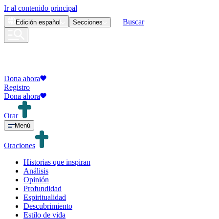
Ir al contenido principal
Buscar
Edición
español
Secciones
Dona ahora
Registro
Dona ahora
Orar
Menú
Oraciones
Historias que inspiran
Análisis
Opinión
Profundidad
Espiritualidad
Descubrimiento
Estilo de vida