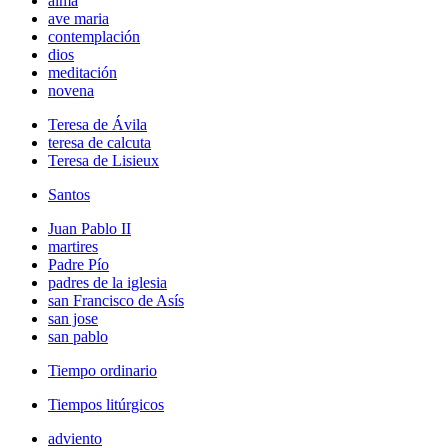
alma
ave maria
contemplación
dios
meditación
novena
Teresa de Ávila
teresa de calcuta
Teresa de Lisieux
Santos
Juan Pablo II
martires
Padre Pío
padres de la iglesia
san Francisco de Asís
san jose
san pablo
Tiempo ordinario
Tiempos litúrgicos
adviento