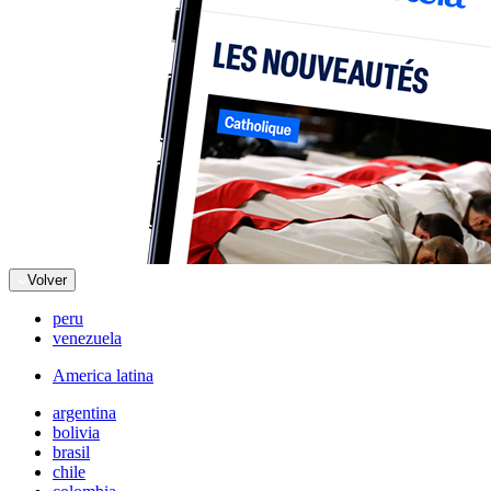
Volver
peru
venezuela
America latina
argentina
bolivia
brasil
chile