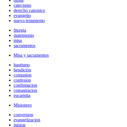
biblia
catecismo
derecho canonico
evangelio
nuevo testamento
liturgia
matrimonio
misa
sacramentos
Misa y sacramentos
bautismo
bendición
comunion
confesion
confirmacion
consagracion
eucaristia
Misionero
conversion
evangelizacion
mision