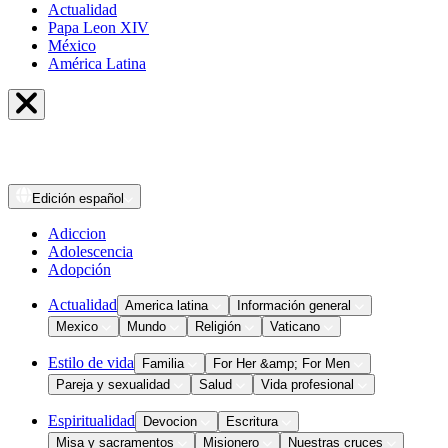
Actualidad
Papa Leon XIV
México
América Latina
Edición
español
Adiccion
Adolescencia
Adopción
Actualidad
America latina
Información general
Mexico
Mundo
Religión
Vaticano
Estilo de vida
Familia
For Her &amp; For Men
Pareja y sexualidad
Salud
Vida profesional
Espiritualidad
Devocion
Escritura
Misa y sacramentos
Misionero
Nuestras cruces