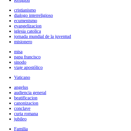
Religión
cristianismo
dialogo interreligioso
ecumenismo
evangelizacion
iglesia catolica
jornada mundial de la juventud
misionero
misa
papa francisco
sinodo
viaje apostólico
Vaticano
angelus
audiencia general
beatificacion
canonizacion
conclave
curia romana
jubileo
Familia