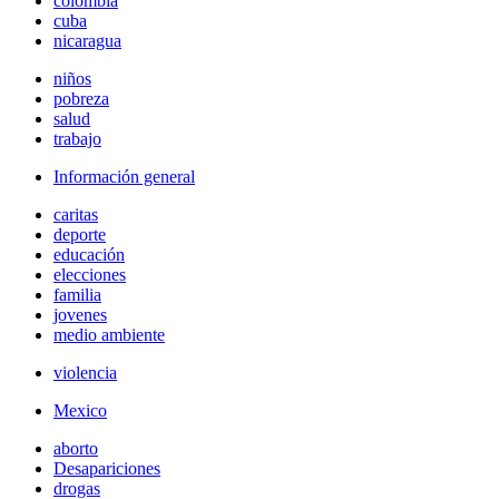
colombia
cuba
nicaragua
niños
pobreza
salud
trabajo
Información general
caritas
deporte
educación
elecciones
familia
jovenes
medio ambiente
violencia
Mexico
aborto
Desapariciones
drogas