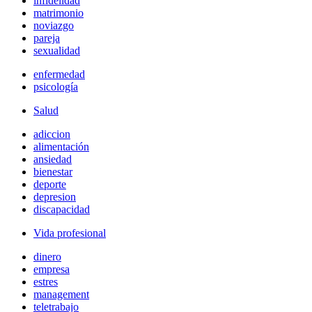
infidelidad
matrimonio
noviazgo
pareja
sexualidad
enfermedad
psicología
Salud
adiccion
alimentación
ansiedad
bienestar
deporte
depresion
discapacidad
Vida profesional
dinero
empresa
estres
management
teletrabajo