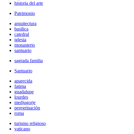
historia del arte
Patrimonio
arquitectura
basilica
catedral
iglesia
monasterio
santuario
sagrada familia
Santuario
aparecida
fatima
guadalupe
lourdes
medjugorje
peregrinación
roma
turismo religioso
vaticano