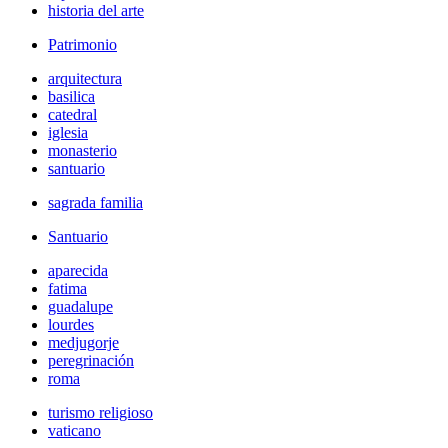
historia del arte
Patrimonio
arquitectura
basilica
catedral
iglesia
monasterio
santuario
sagrada familia
Santuario
aparecida
fatima
guadalupe
lourdes
medjugorje
peregrinación
roma
turismo religioso
vaticano