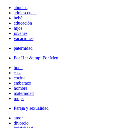
abuelos
adolescencia
bebé
educación
hijos
jovenes
vacaciones
paternidad
For Her &amp; For Men
boda
casa
cocina
embarazo
hombre
maternidad
mujer
Pareja y sexualidad
amor
divorcio