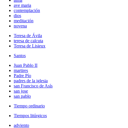
alma
ave maria
contemplación
dios
meditación
novena
Teresa de Ávila
teresa de calcuta
Teresa de Lisieux
Santos
Juan Pablo II
martires
Padre Pío
padres de la iglesia
san Francisco de Asís
san jose
san pablo
Tiempo ordinario
Tiempos litúrgicos
adviento