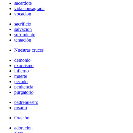
sacerdote
vida consagrada
vocacion
sacrificio
salvacion
sufrimiento
tentación
Nuestras cruces
demonio
exorcismo
infierno
muerte
pecado
penitencia
purgatorio
padrenuestro
rosario
Oración
adoracion