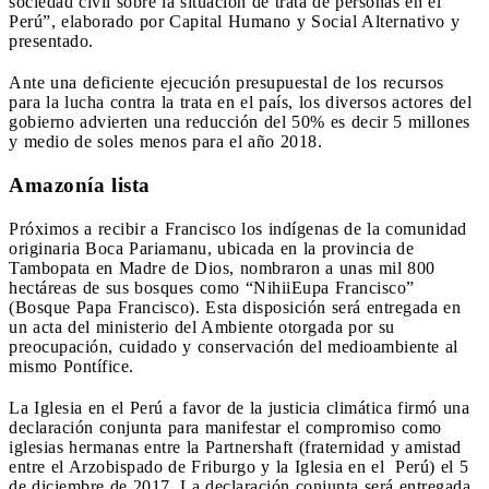
sociedad civil sobre la situación de trata de personas en el
Perú”, elaborado por Capital Humano y Social Alternativo y
presentado.
Ante una deficiente ejecución presupuestal de los recursos
para la lucha contra la trata en el país, los diversos actores del
gobierno advierten una reducción del 50% es decir 5 millones
y medio de soles menos para el año 2018.
Amazonía lista
Próximos a recibir a Francisco los indígenas de la comunidad
originaria Boca Pariamanu, ubicada en la provincia de
Tambopata en Madre de Dios, nombraron a unas mil 800
hectáreas de sus bosques como “NihiiEupa Francisco”
(Bosque Papa Francisco). Esta disposición será entregada en
un acta del ministerio del Ambiente otorgada por su
preocupación, cuidado y conservación del medioambiente al
mismo Pontífice.
La Iglesia en el Perú a favor de la justicia climática firmó una
declaración conjunta para manifestar el compromiso como
iglesias hermanas entre la Partnershaft (fraternidad y amistad
entre el Arzobispado de Friburgo y la Iglesia en el Perú) el 5
de diciembre de 2017. La declaración conjunta será entregada