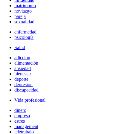
infidelidad
matrimonio
noviazgo
pareja
sexualidad
enfermedad
psicología
Salud
adiccion
alimentación
ansiedad
bienestar
deporte
depresion
discapacidad
Vida profesional
dinero
empresa
estres
management
teletrabajo