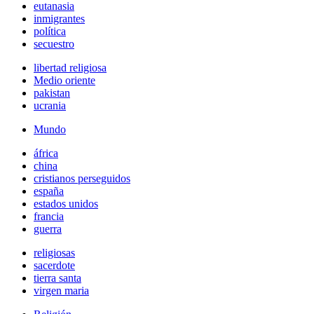
eutanasia
inmigrantes
política
secuestro
libertad religiosa
Medio oriente
pakistan
ucrania
Mundo
áfrica
china
cristianos perseguidos
españa
estados unidos
francia
guerra
religiosas
sacerdote
tierra santa
virgen maria