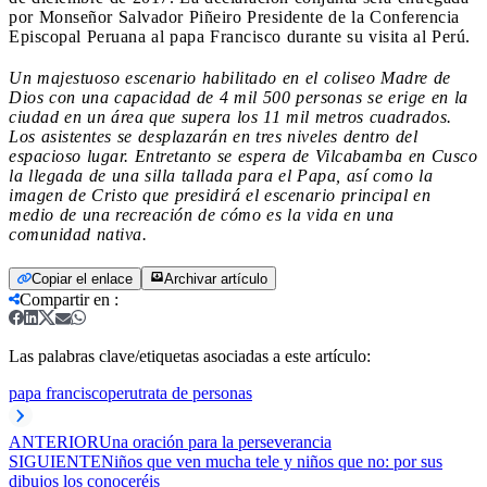
por Monseñor Salvador Piñeiro Presidente de la Conferencia
Episcopal Peruana al papa Francisco durante su visita al Perú.
Un majestuoso escenario habilitado en el coliseo Madre de
Dios con una capacidad de 4 mil 500 personas se erige en la
ciudad en un área que supera los 11 mil metros cuadrados.
Los asistentes se desplazarán en tres niveles dentro del
espacioso lugar. Entretanto se espera de Vilcabamba en Cusco
la llegada de una silla tallada para el Papa, así como la
imagen de Cristo que presidirá el escenario principal en
medio de una recreación de cómo es la vida en una
comunidad nativa.
Copiar el enlace
Archivar artículo
Compartir en
:
Las palabras clave/etiquetas asociadas a este artículo:
papa francisco
peru
trata de personas
ANTERIOR
Una oración para la perseverancia
SIGUIENTE
Niños que ven mucha tele y niños que no: por sus
dibujos los conoceréis