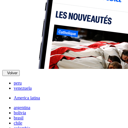
Volver
peru
venezuela
America latina
argentina
bolivia
brasil
chile