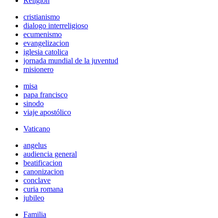
Religión
cristianismo
dialogo interreligioso
ecumenismo
evangelizacion
iglesia catolica
jornada mundial de la juventud
misionero
misa
papa francisco
sinodo
viaje apostólico
Vaticano
angelus
audiencia general
beatificacion
canonizacion
conclave
curia romana
jubileo
Familia