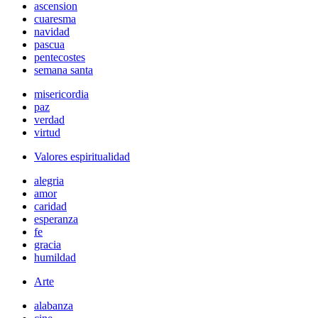
ascension
cuaresma
navidad
pascua
pentecostes
semana santa
misericordia
paz
verdad
virtud
Valores espiritualidad
alegria
amor
caridad
esperanza
fe
gracia
humildad
Arte
alabanza