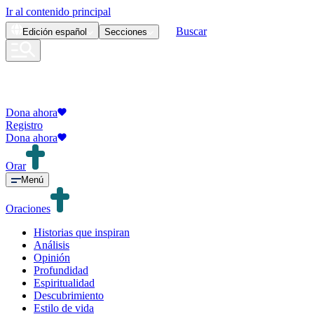
Ir al contenido principal
Buscar
Edición
español
Secciones
Dona ahora
Registro
Dona ahora
Orar
Menú
Oraciones
Historias que inspiran
Análisis
Opinión
Profundidad
Espiritualidad
Descubrimiento
Estilo de vida