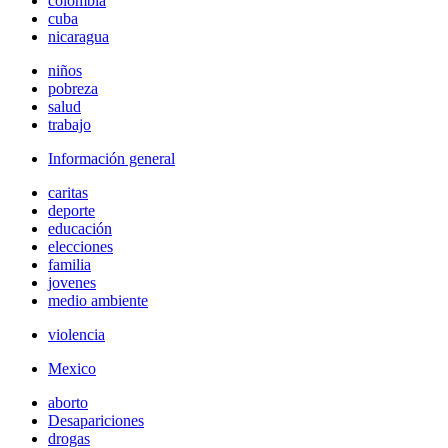
colombia
cuba
nicaragua
niños
pobreza
salud
trabajo
Información general
caritas
deporte
educación
elecciones
familia
jovenes
medio ambiente
violencia
Mexico
aborto
Desapariciones
drogas