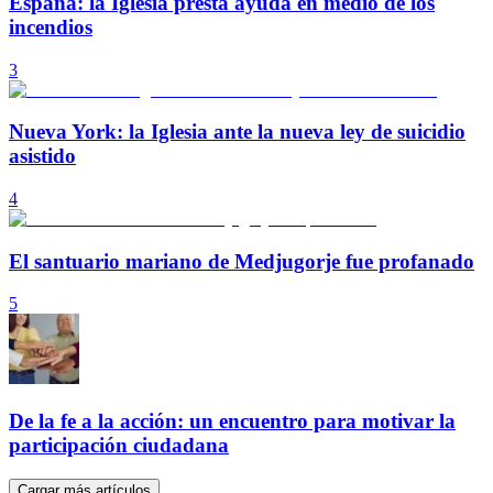
España: la Iglesia presta ayuda en medio de los
incendios
3
Nueva York: la Iglesia ante la nueva ley de suicidio
asistido
4
El santuario mariano de Medjugorje fue profanado
5
De la fe a la acción: un encuentro para motivar la
participación ciudadana
Cargar más artículos