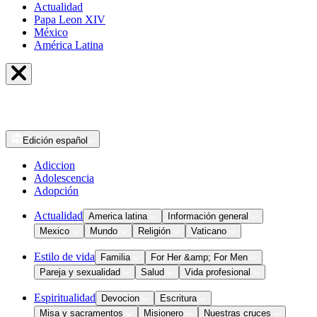
Actualidad
Papa Leon XIV
México
América Latina
Edición
español
Adiccion
Adolescencia
Adopción
Actualidad
America latina
Información general
Mexico
Mundo
Religión
Vaticano
Estilo de vida
Familia
For Her &amp; For Men
Pareja y sexualidad
Salud
Vida profesional
Espiritualidad
Devocion
Escritura
Misa y sacramentos
Misionero
Nuestras cruces