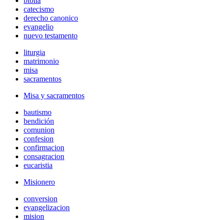
biblia
catecismo
derecho canonico
evangelio
nuevo testamento
liturgia
matrimonio
misa
sacramentos
Misa y sacramentos
bautismo
bendición
comunion
confesion
confirmacion
consagracion
eucaristia
Misionero
conversion
evangelizacion
mision