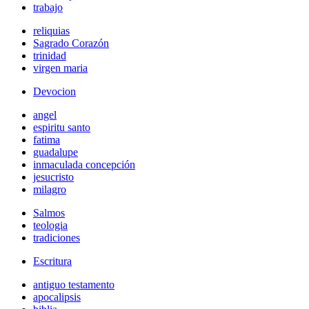
trabajo
reliquias
Sagrado Corazón
trinidad
virgen maria
Devocion
angel
espiritu santo
fatima
guadalupe
inmaculada concepción
jesucristo
milagro
Salmos
teologia
tradiciones
Escritura
antiguo testamento
apocalipsis