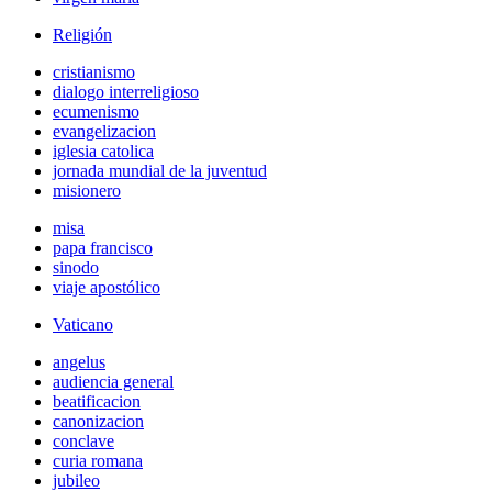
Religión
cristianismo
dialogo interreligioso
ecumenismo
evangelizacion
iglesia catolica
jornada mundial de la juventud
misionero
misa
papa francisco
sinodo
viaje apostólico
Vaticano
angelus
audiencia general
beatificacion
canonizacion
conclave
curia romana
jubileo