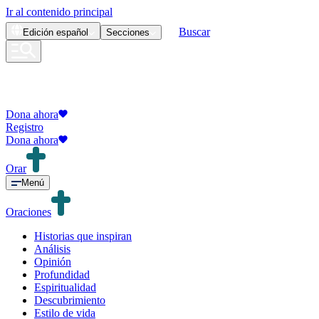
Ir al contenido principal
Buscar
Edición
español
Secciones
Dona ahora
Registro
Dona ahora
Orar
Menú
Oraciones
Historias que inspiran
Análisis
Opinión
Profundidad
Espiritualidad
Descubrimiento
Estilo de vida