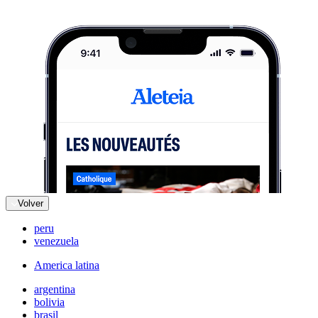
Volver
peru
venezuela
America latina
argentina
bolivia
brasil