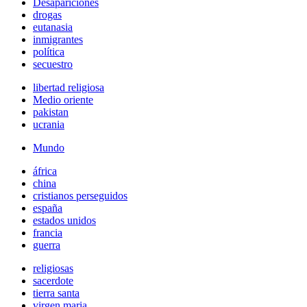
Desapariciones
drogas
eutanasia
inmigrantes
política
secuestro
libertad religiosa
Medio oriente
pakistan
ucrania
Mundo
áfrica
china
cristianos perseguidos
españa
estados unidos
francia
guerra
religiosas
sacerdote
tierra santa
virgen maria