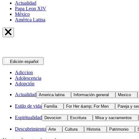
Actualidad
Papa Leon XIV
México
América Latina
Edición
español
Adiccion
Adolescencia
Adopción
Actualidad
America latina
Información general
Mexico
Estilo de vida
Familia
For Her &amp; For Men
Pareja y se
Espiritualidad
Devocion
Escritura
Misa y sacramentos
Descubrimiento
Arte
Cultura
Historia
Patrimonio