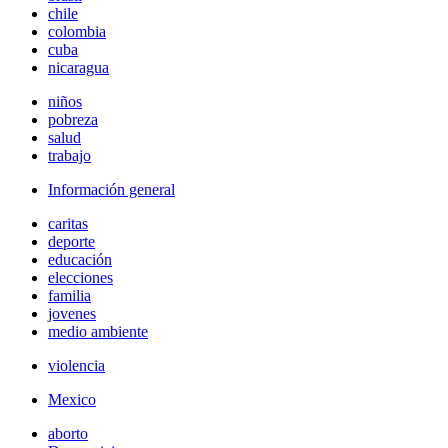
chile
colombia
cuba
nicaragua
niños
pobreza
salud
trabajo
Información general
caritas
deporte
educación
elecciones
familia
jovenes
medio ambiente
violencia
Mexico
aborto