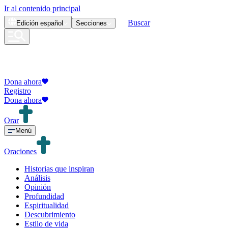
Ir al contenido principal
Buscar
Edición
español
Secciones
Dona ahora
Registro
Dona ahora
Orar
Menú
Oraciones
Historias que inspiran
Análisis
Opinión
Profundidad
Espiritualidad
Descubrimiento
Estilo de vida