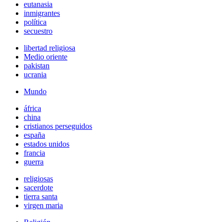
eutanasia
inmigrantes
política
secuestro
libertad religiosa
Medio oriente
pakistan
ucrania
Mundo
áfrica
china
cristianos perseguidos
españa
estados unidos
francia
guerra
religiosas
sacerdote
tierra santa
virgen maria