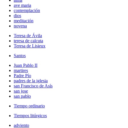
alma
ave maria
contemplación
dios
meditación
novena
Teresa de Ávila
teresa de calcuta
Teresa de Lisieux
Santos
Juan Pablo II
martires
Padre Pío
padres de la iglesia
san Francisco de Asís
san jose
san pablo
Tiempo ordinario
Tiempos litúrgicos
adviento