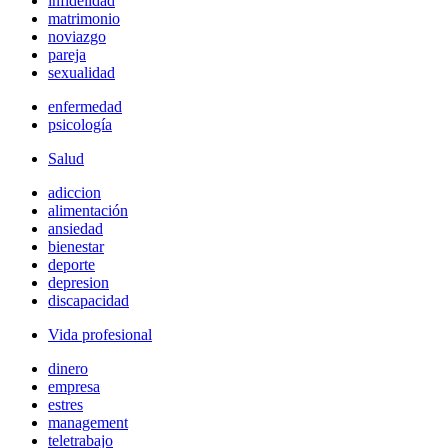
infidelidad
matrimonio
noviazgo
pareja
sexualidad
enfermedad
psicología
Salud
adiccion
alimentación
ansiedad
bienestar
deporte
depresion
discapacidad
Vida profesional
dinero
empresa
estres
management
teletrabajo