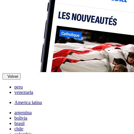
Volver
peru
venezuela
America latina
argentina
bolivia
brasil
chile