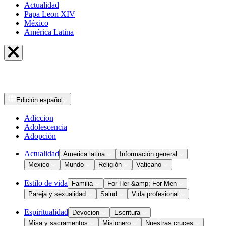
Actualidad
Papa Leon XIV
México
América Latina
Edición
español
Adiccion
Adolescencia
Adopción
Actualidad
America latina
Información general
Mexico
Mundo
Religión
Vaticano
Estilo de vida
Familia
For Her &amp; For Men
Pareja y sexualidad
Salud
Vida profesional
Espiritualidad
Devocion
Escritura
Misa y sacramentos
Misionero
Nuestras cruces