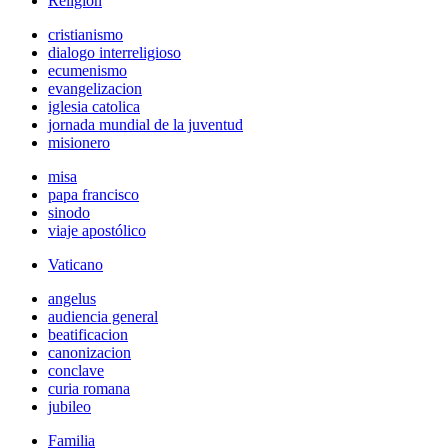
Religión
cristianismo
dialogo interreligioso
ecumenismo
evangelizacion
iglesia catolica
jornada mundial de la juventud
misionero
misa
papa francisco
sinodo
viaje apostólico
Vaticano
angelus
audiencia general
beatificacion
canonizacion
conclave
curia romana
jubileo
Familia