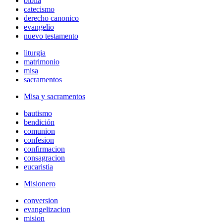
biblia
catecismo
derecho canonico
evangelio
nuevo testamento
liturgia
matrimonio
misa
sacramentos
Misa y sacramentos
bautismo
bendición
comunion
confesion
confirmacion
consagracion
eucaristia
Misionero
conversion
evangelizacion
mision