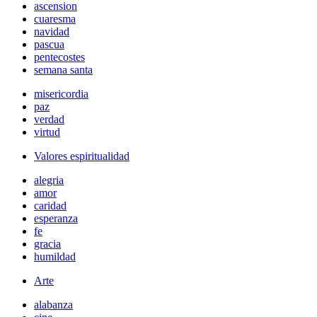
ascension
cuaresma
navidad
pascua
pentecostes
semana santa
misericordia
paz
verdad
virtud
Valores espiritualidad
alegria
amor
caridad
esperanza
fe
gracia
humildad
Arte
alabanza