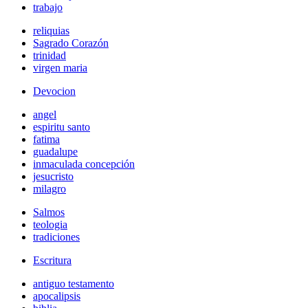
trabajo
reliquias
Sagrado Corazón
trinidad
virgen maria
Devocion
angel
espiritu santo
fatima
guadalupe
inmaculada concepción
jesucristo
milagro
Salmos
teologia
tradiciones
Escritura
antiguo testamento
apocalipsis