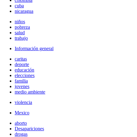
colombia
cuba
nicaragua
niños
pobreza
salud
trabajo
Información general
caritas
deporte
educación
elecciones
familia
jovenes
medio ambiente
violencia
Mexico
aborto
Desapariciones
drogas