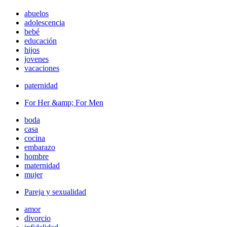
abuelos
adolescencia
bebé
educación
hijos
jovenes
vacaciones
paternidad
For Her &amp; For Men
boda
casa
cocina
embarazo
hombre
maternidad
mujer
Pareja y sexualidad
amor
divorcio