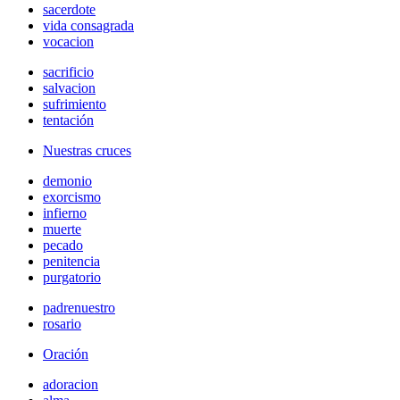
sacerdote
vida consagrada
vocacion
sacrificio
salvacion
sufrimiento
tentación
Nuestras cruces
demonio
exorcismo
infierno
muerte
pecado
penitencia
purgatorio
padrenuestro
rosario
Oración
adoracion