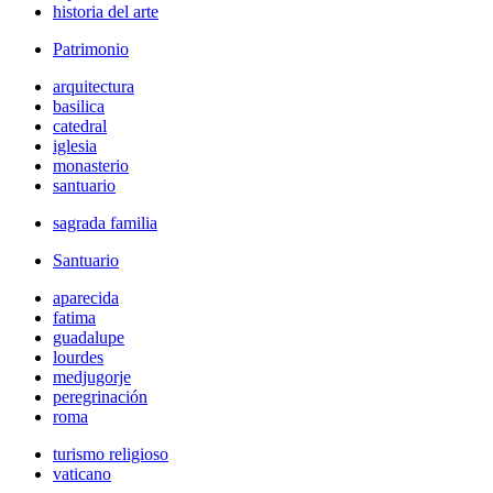
historia del arte
Patrimonio
arquitectura
basilica
catedral
iglesia
monasterio
santuario
sagrada familia
Santuario
aparecida
fatima
guadalupe
lourdes
medjugorje
peregrinación
roma
turismo religioso
vaticano