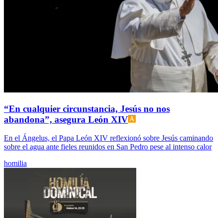
“En cualquier circunstancia, Jesús no nos
abandona”, asegura León XIV
En el Ángelus, el Papa León XIV reflexionó sobre Jesús caminando
sobre el agua ante fieles reunidos en San Pedro pese al intenso calor
homilia