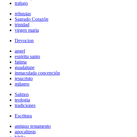
trabajo
reliquias
Sagrado Corazón
trinidad
virgen maria
Devocion
angel
espiritu santo
fatima
guadalupe
inmaculada concepción
jesucristo
milagro
Salmos
teologia
tradiciones
Escritura
antiguo testamento
apocalipsis