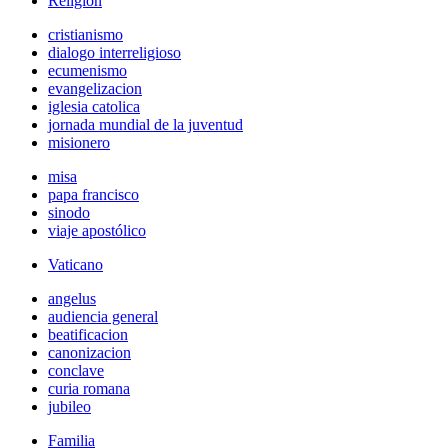
Religión
cristianismo
dialogo interreligioso
ecumenismo
evangelizacion
iglesia catolica
jornada mundial de la juventud
misionero
misa
papa francisco
sinodo
viaje apostólico
Vaticano
angelus
audiencia general
beatificacion
canonizacion
conclave
curia romana
jubileo
Familia