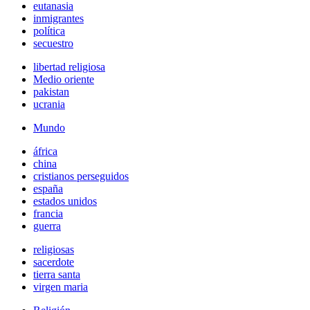
eutanasia
inmigrantes
política
secuestro
libertad religiosa
Medio oriente
pakistan
ucrania
Mundo
áfrica
china
cristianos perseguidos
españa
estados unidos
francia
guerra
religiosas
sacerdote
tierra santa
virgen maria