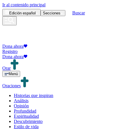
Ir al contenido principal
Buscar
Edición
español
Secciones
Dona ahora
Registro
Dona ahora
Orar
Menú
Oraciones
Historias que inspiran
Análisis
Opinión
Profundidad
Espiritualidad
Descubrimiento
Estilo de vida