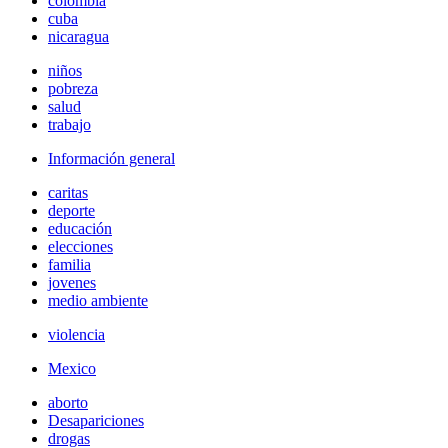
colombia
cuba
nicaragua
niños
pobreza
salud
trabajo
Información general
caritas
deporte
educación
elecciones
familia
jovenes
medio ambiente
violencia
Mexico
aborto
Desapariciones
drogas