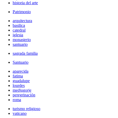
historia del arte
Patrimonio
arquitectura
basilica
catedral
iglesia
monasterio
santuario
sagrada familia
Santuario
aparecida
fatima
guadalupe
lourdes
medjugorje
peregrinación
roma
turismo religioso
vaticano