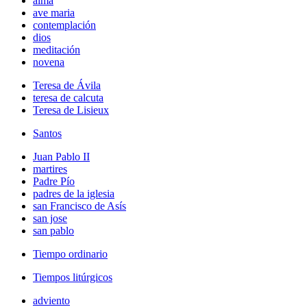
alma
ave maria
contemplación
dios
meditación
novena
Teresa de Ávila
teresa de calcuta
Teresa de Lisieux
Santos
Juan Pablo II
martires
Padre Pío
padres de la iglesia
san Francisco de Asís
san jose
san pablo
Tiempo ordinario
Tiempos litúrgicos
adviento