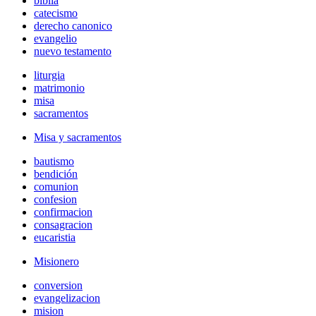
biblia
catecismo
derecho canonico
evangelio
nuevo testamento
liturgia
matrimonio
misa
sacramentos
Misa y sacramentos
bautismo
bendición
comunion
confesion
confirmacion
consagracion
eucaristia
Misionero
conversion
evangelizacion
mision