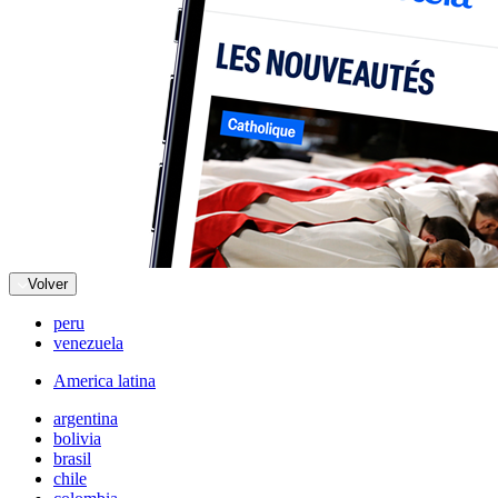
Volver
peru
venezuela
America latina
argentina
bolivia
brasil
chile