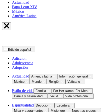
Actualidad
Papa Leon XIV
México
América Latina
Edición
español
Adiccion
Adolescencia
Adopción
Actualidad
America latina
Información general
Mexico
Mundo
Religión
Vaticano
Estilo de vida
Familia
For Her &amp; For Men
Pareja y sexualidad
Salud
Vida profesional
Espiritualidad
Devocion
Escritura
Misa y sacramentos
Misionero
Nuestras cruces