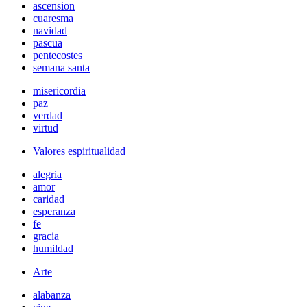
ascension
cuaresma
navidad
pascua
pentecostes
semana santa
misericordia
paz
verdad
virtud
Valores espiritualidad
alegria
amor
caridad
esperanza
fe
gracia
humildad
Arte
alabanza