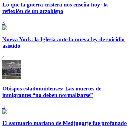
Lo que la guerra cristera nos enseña hoy: la
reflexión de un arzobispo
3
Nueva York: la Iglesia ante la nueva ley de suicidio
asistido
4
Obispos estadounidenses: Las muertes de
inmigrantes “no deben normalizarse”
5
El santuario mariano de Medjugorje fue profanado