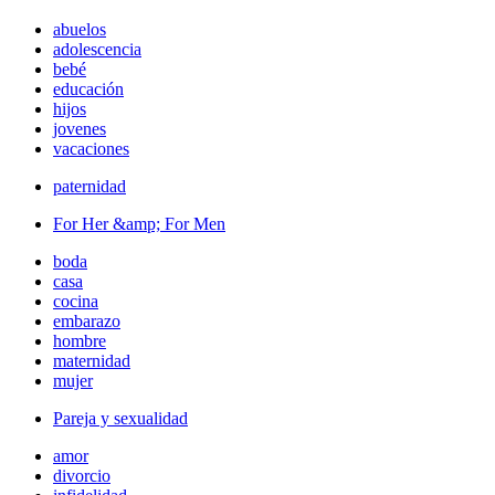
abuelos
adolescencia
bebé
educación
hijos
jovenes
vacaciones
paternidad
For Her &amp; For Men
boda
casa
cocina
embarazo
hombre
maternidad
mujer
Pareja y sexualidad
amor
divorcio