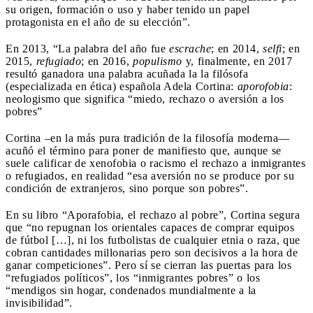
su origen, formación o uso y haber tenido un papel
protagonista en el año de su elección”.
En 2013, “La palabra del año fue
escrache
; en 2014,
selfi
; en
2015,
refugiado
; en 2016,
populismo
y, finalmente, en 2017
resultó ganadora una palabra acuñada la la filósofa
(especializada en ética) española Adela Cortina:
aporofobia
:
neologismo que significa “miedo, rechazo o aversión a los
pobres”
Cortina –en la más pura tradición de la filosofía moderna—
acuñó el término para poner de manifiesto que, aunque se
suele calificar de xenofobia o racismo el rechazo a inmigrantes
o refugiados, en realidad “esa aversión no se produce por su
condición de extranjeros, sino porque son pobres”.
En su libro “Aporafobia, el rechazo al pobre”, Cortina segura
que “no repugnan los orientales capaces de comprar equipos
de fútbol […], ni los futbolistas de cualquier etnia o raza, que
cobran cantidades millonarias pero son decisivos a la hora de
ganar competiciones”. Pero sí se cierran las puertas para los
“refugiados políticos”, los “inmigrantes pobres” o los
“mendigos sin hogar, condenados mundialmente a la
invisibilidad”.