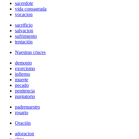
sacerdote
vida consagrada
vocacion
sacrificio
salvacion
sufrimiento
tentación
Nuestras cruces
demonio
exorcismo
infierno
muerte
pecado
penitencia
purgatorio
padrenuestro
rosario
Oración
adoracion