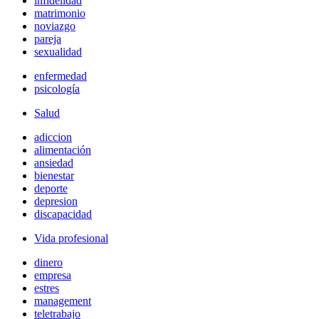
infidelidad
matrimonio
noviazgo
pareja
sexualidad
enfermedad
psicología
Salud
adiccion
alimentación
ansiedad
bienestar
deporte
depresion
discapacidad
Vida profesional
dinero
empresa
estres
management
teletrabajo