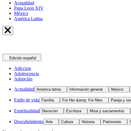
Actualidad
Papa Leon XIV
México
América Latina
Edición
español
Adiccion
Adolescencia
Adopción
Actualidad
America latina
Información general
Mexico
Estilo de vida
Familia
For Her &amp; For Men
Pareja y se
Espiritualidad
Devocion
Escritura
Misa y sacramentos
Descubrimiento
Arte
Cultura
Historia
Patrimonio