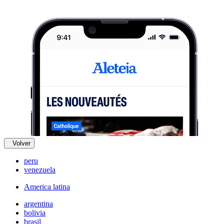
Volver
peru
venezuela
America latina
argentina
bolivia
brasil