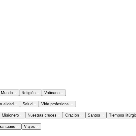
Mundo
Religión
Vaticano
xualidad
Salud
Vida profesional
Misionero
Nuestras cruces
Oración
Santos
Tiempos litúrgi
Santuario
Viajes