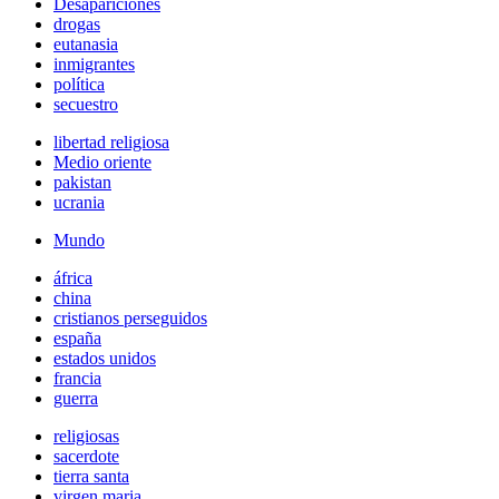
Desapariciones
drogas
eutanasia
inmigrantes
política
secuestro
libertad religiosa
Medio oriente
pakistan
ucrania
Mundo
áfrica
china
cristianos perseguidos
españa
estados unidos
francia
guerra
religiosas
sacerdote
tierra santa
virgen maria