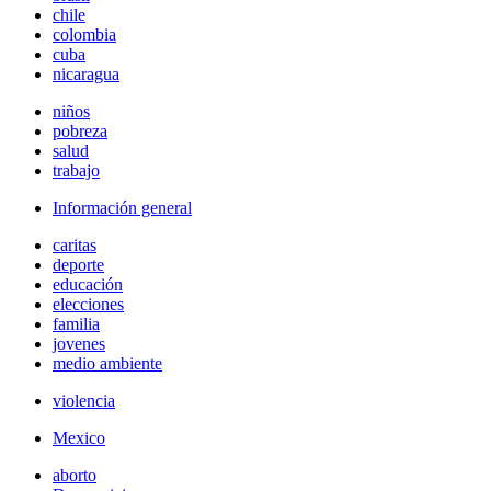
chile
colombia
cuba
nicaragua
niños
pobreza
salud
trabajo
Información general
caritas
deporte
educación
elecciones
familia
jovenes
medio ambiente
violencia
Mexico
aborto