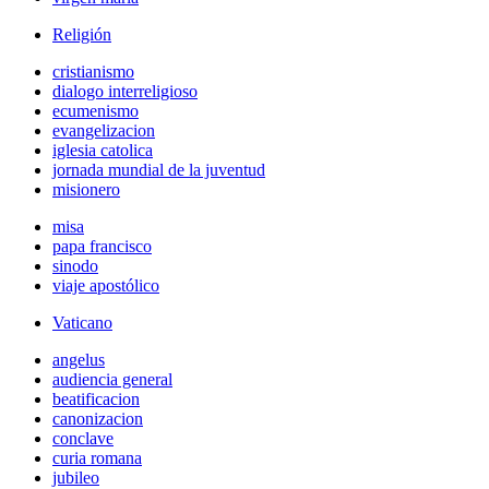
Religión
cristianismo
dialogo interreligioso
ecumenismo
evangelizacion
iglesia catolica
jornada mundial de la juventud
misionero
misa
papa francisco
sinodo
viaje apostólico
Vaticano
angelus
audiencia general
beatificacion
canonizacion
conclave
curia romana
jubileo