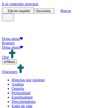
Ir al contenido principal
Buscar
Edición
español
Secciones
Dona ahora
Registro
Dona ahora
Orar
Menú
Oraciones
Historias que inspiran
Análisis
Opinión
Profundidad
Espiritualidad
Descubrimiento
Estilo de vida