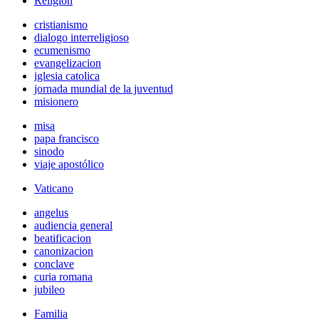
Religión
cristianismo
dialogo interreligioso
ecumenismo
evangelizacion
iglesia catolica
jornada mundial de la juventud
misionero
misa
papa francisco
sinodo
viaje apostólico
Vaticano
angelus
audiencia general
beatificacion
canonizacion
conclave
curia romana
jubileo
Familia