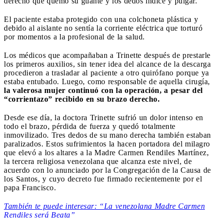
derecho que quemó su guante y los dedos índice y pulgar.
El paciente estaba protegido con una colchoneta plástica y
debido al aislante no sentía la corriente eléctrica que torturó
por momentos a la profesional de la salud.
Los médicos que acompañaban a Trinette después de prestarle
los primeros auxilios, sin tener idea del alcance de la descarga
procedieron a trasladar al paciente a otro quirófano porque ya
estaba entubado. Luego, como responsable de aquella cirugía,
la valerosa mujer continuó con la operación, a pesar del
“corrientazo” recibido en su brazo derecho.
Desde ese día, la doctora Trinette sufrió un dolor intenso en
todo el brazo, pérdida de fuerza y quedó totalmente
inmovilizado. Tres dedos de su mano derecha también estaban
paralizados. Estos sufrimientos la hacen portadora del milagro
que elevó a los altares a la Madre Carmen Rendiles Martínez,
la tercera religiosa venezolana que alcanza este nivel, de
acuerdo con lo anunciado por la Congregación de la Causa de
los Santos, y cuyo decreto fue firmado recientemente por el
papa Francisco.
También te puede interesar: “La venezolana Madre Carmen
Rendiles será Beata”