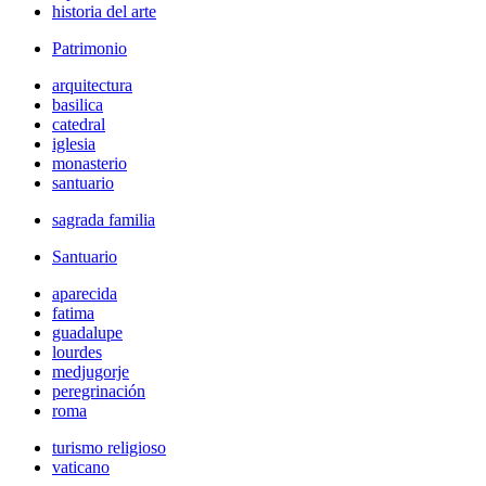
historia del arte
Patrimonio
arquitectura
basilica
catedral
iglesia
monasterio
santuario
sagrada familia
Santuario
aparecida
fatima
guadalupe
lourdes
medjugorje
peregrinación
roma
turismo religioso
vaticano