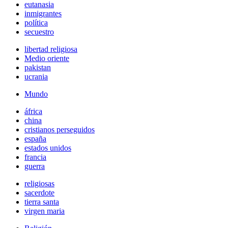
eutanasia
inmigrantes
política
secuestro
libertad religiosa
Medio oriente
pakistan
ucrania
Mundo
áfrica
china
cristianos perseguidos
españa
estados unidos
francia
guerra
religiosas
sacerdote
tierra santa
virgen maria