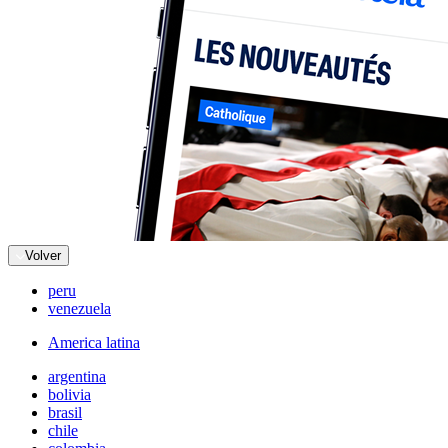
Volver
peru
venezuela
America latina
argentina
bolivia
brasil
chile