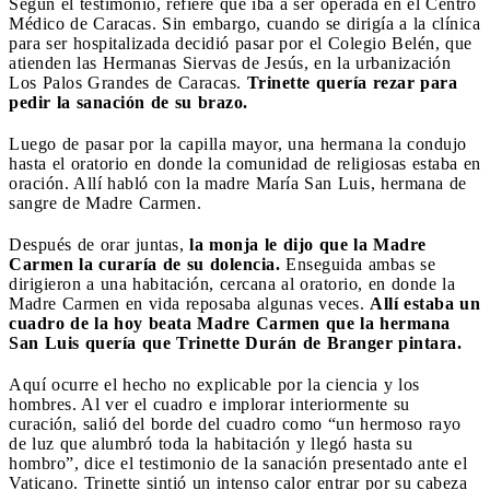
Según el testimonio, refiere que iba a ser operada en el Centro
Médico de Caracas. Sin embargo, cuando se dirigía a la clínica
para ser hospitalizada decidió pasar por el Colegio Belén, que
atienden las Hermanas Siervas de Jesús, en la urbanización
Los Palos Grandes de Caracas.
Trinette quería rezar para
pedir la sanación de su brazo.
Luego de pasar por la capilla mayor, una hermana la condujo
hasta el oratorio en donde la comunidad de religiosas estaba en
oración. Allí habló con la madre María San Luis, hermana de
sangre de Madre Carmen.
Después de orar juntas,
la monja le dijo que la Madre
Carmen la curaría de su dolencia.
Enseguida ambas se
dirigieron a una habitación, cercana al oratorio, en donde la
Madre Carmen en vida reposaba algunas veces.
Allí estaba un
cuadro de la hoy beata Madre Carmen que la hermana
San Luis quería que Trinette Durán de Branger pintara.
Aquí ocurre el hecho no explicable por la ciencia y los
hombres. Al ver el cuadro e implorar interiormente su
curación, salió del borde del cuadro como “un hermoso rayo
de luz que alumbró toda la habitación y llegó hasta su
hombro”, dice el testimonio de la sanación presentado ante el
Vaticano. Trinette sintió un intenso calor entrar por su cabeza