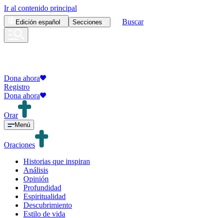
Ir al contenido principal
Buscar
Edición
español
Secciones
Dona ahora
Registro
Dona ahora
Orar
Menú
Oraciones
Historias que inspiran
Análisis
Opinión
Profundidad
Espiritualidad
Descubrimiento
Estilo de vida