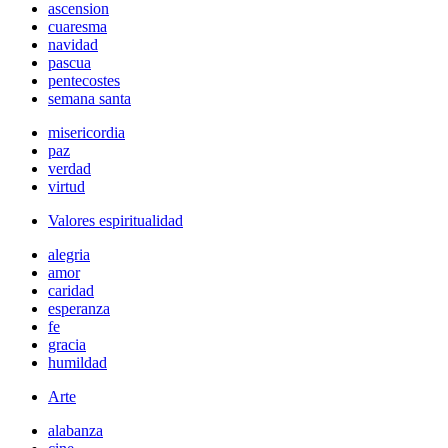
ascension
cuaresma
navidad
pascua
pentecostes
semana santa
misericordia
paz
verdad
virtud
Valores espiritualidad
alegria
amor
caridad
esperanza
fe
gracia
humildad
Arte
alabanza