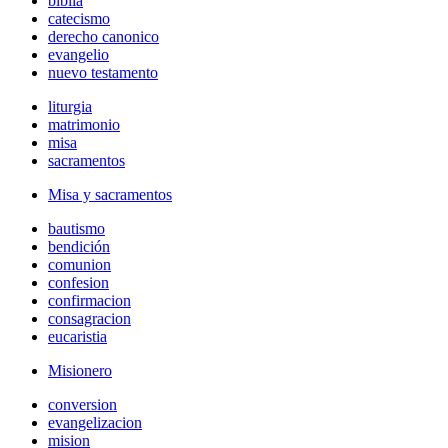
biblia
catecismo
derecho canonico
evangelio
nuevo testamento
liturgia
matrimonio
misa
sacramentos
Misa y sacramentos
bautismo
bendición
comunion
confesion
confirmacion
consagracion
eucaristia
Misionero
conversion
evangelizacion
mision