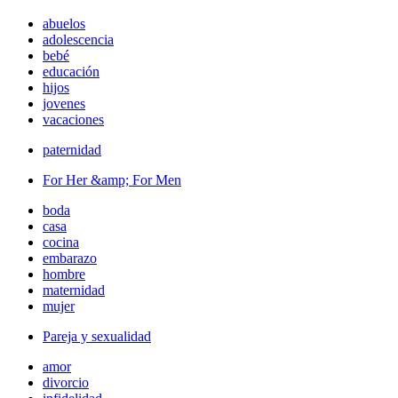
abuelos
adolescencia
bebé
educación
hijos
jovenes
vacaciones
paternidad
For Her &amp; For Men
boda
casa
cocina
embarazo
hombre
maternidad
mujer
Pareja y sexualidad
amor
divorcio