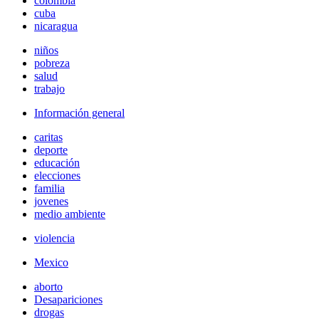
colombia
cuba
nicaragua
niños
pobreza
salud
trabajo
Información general
caritas
deporte
educación
elecciones
familia
jovenes
medio ambiente
violencia
Mexico
aborto
Desapariciones
drogas