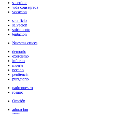
sacerdote
vida consagrada
vocacion
sacrificio
salvacion
sufrimiento
tentación
Nuestras cruces
demonio
exorcismo
infierno
muerte
pecado
penitencia
purgatorio
padrenuestro
rosario
Oración
adoracion