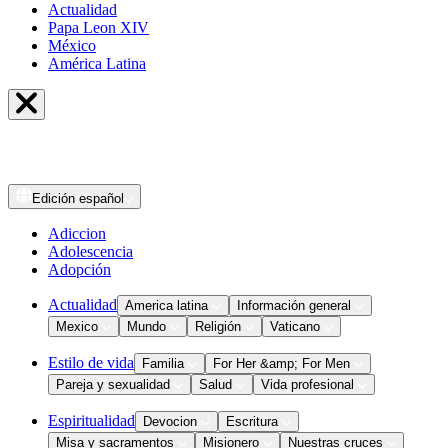
Actualidad
Papa Leon XIV
México
América Latina
Edición
español
Adiccion
Adolescencia
Adopción
Actualidad
America latina
Información general
Mexico
Mundo
Religión
Vaticano
Estilo de vida
Familia
For Her &amp; For Men
Pareja y sexualidad
Salud
Vida profesional
Espiritualidad
Devocion
Escritura
Misa y sacramentos
Misionero
Nuestras cruces