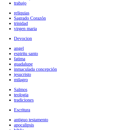
trabajo
reliquias
Sagrado Corazón
trinidad
virgen maria
Devocion
angel
espiritu santo
fatima
guadalupe
inmaculada concepción
jesucristo
milagro
Salmos
teologia
tradiciones
Escritura
antiguo testamento
apocalipsis