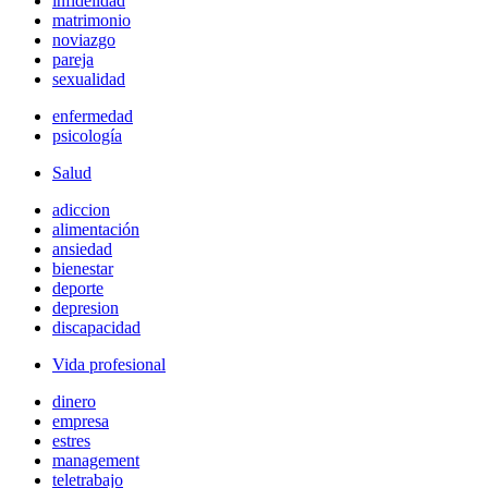
infidelidad
matrimonio
noviazgo
pareja
sexualidad
enfermedad
psicología
Salud
adiccion
alimentación
ansiedad
bienestar
deporte
depresion
discapacidad
Vida profesional
dinero
empresa
estres
management
teletrabajo