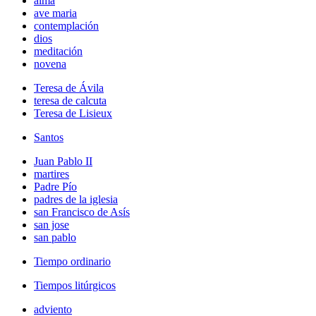
alma
ave maria
contemplación
dios
meditación
novena
Teresa de Ávila
teresa de calcuta
Teresa de Lisieux
Santos
Juan Pablo II
martires
Padre Pío
padres de la iglesia
san Francisco de Asís
san jose
san pablo
Tiempo ordinario
Tiempos litúrgicos
adviento