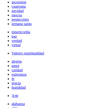
ascension
cuaresma
navidad
pascua
pentecostes
semana santa
misericordia
paz
verdad
virtud
Valores espiritualidad
alegria
amor
caridad
esperanza
fe
gracia
humildad
Arte
alabanza