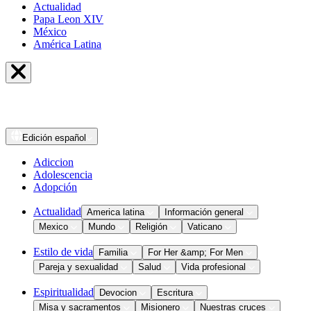
Actualidad
Papa Leon XIV
México
América Latina
Edición
español
Adiccion
Adolescencia
Adopción
Actualidad
America latina
Información general
Mexico
Mundo
Religión
Vaticano
Estilo de vida
Familia
For Her &amp; For Men
Pareja y sexualidad
Salud
Vida profesional
Espiritualidad
Devocion
Escritura
Misa y sacramentos
Misionero
Nuestras cruces