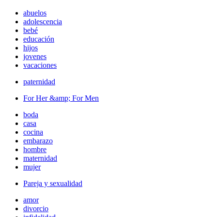
abuelos
adolescencia
bebé
educación
hijos
jovenes
vacaciones
paternidad
For Her &amp; For Men
boda
casa
cocina
embarazo
hombre
maternidad
mujer
Pareja y sexualidad
amor
divorcio