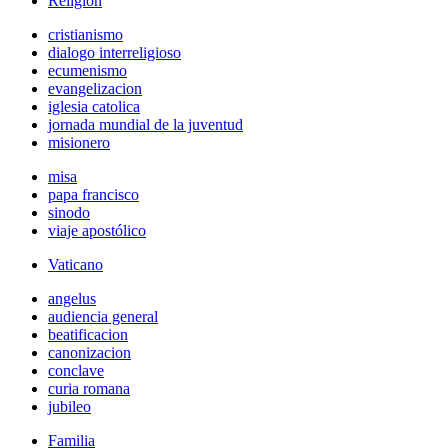
Religión
cristianismo
dialogo interreligioso
ecumenismo
evangelizacion
iglesia catolica
jornada mundial de la juventud
misionero
misa
papa francisco
sinodo
viaje apostólico
Vaticano
angelus
audiencia general
beatificacion
canonizacion
conclave
curia romana
jubileo
Familia