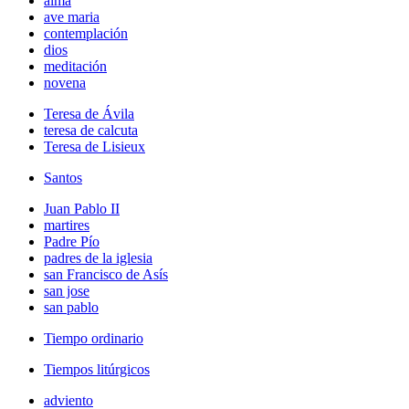
alma
ave maria
contemplación
dios
meditación
novena
Teresa de Ávila
teresa de calcuta
Teresa de Lisieux
Santos
Juan Pablo II
martires
Padre Pío
padres de la iglesia
san Francisco de Asís
san jose
san pablo
Tiempo ordinario
Tiempos litúrgicos
adviento