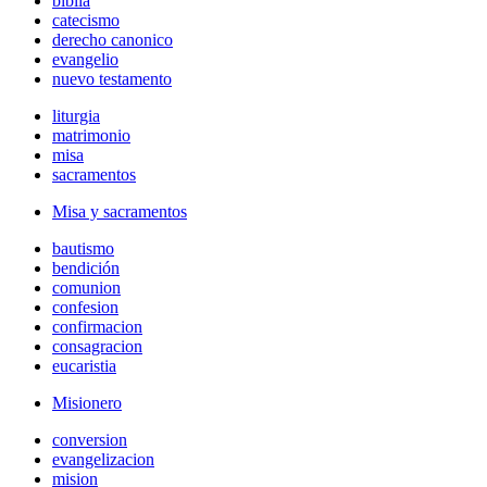
biblia
catecismo
derecho canonico
evangelio
nuevo testamento
liturgia
matrimonio
misa
sacramentos
Misa y sacramentos
bautismo
bendición
comunion
confesion
confirmacion
consagracion
eucaristia
Misionero
conversion
evangelizacion
mision