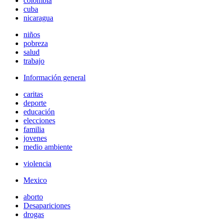
colombia
cuba
nicaragua
niños
pobreza
salud
trabajo
Información general
caritas
deporte
educación
elecciones
familia
jovenes
medio ambiente
violencia
Mexico
aborto
Desapariciones
drogas