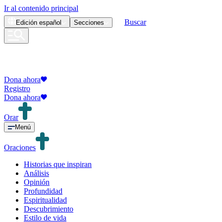
Ir al contenido principal
Buscar
Edición
español
Secciones
Dona ahora
Registro
Dona ahora
Orar
Menú
Oraciones
Historias que inspiran
Análisis
Opinión
Profundidad
Espiritualidad
Descubrimiento
Estilo de vida