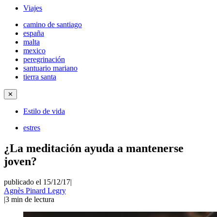
Viajes
camino de santiago
españa
malta
mexico
peregrinación
santuario mariano
tierra santa
✕
Estilo de vida
estres
¿La meditación ayuda a mantenerse
joven?
publicado el 15/12/17
|
Agnès Pinard Legry
|
3
min de lectura