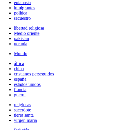
eutanasia
inmigrantes
política
secuestro
libertad religiosa
Medio oriente
pakistan
ucrania
Mundo
áfrica
china
cristianos perseguidos
españa
estados unidos
francia
guerra
religiosas
sacerdote
tierra santa
virgen maria