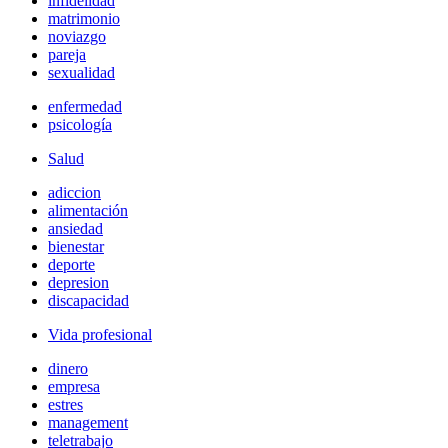
infidelidad
matrimonio
noviazgo
pareja
sexualidad
enfermedad
psicología
Salud
adiccion
alimentación
ansiedad
bienestar
deporte
depresion
discapacidad
Vida profesional
dinero
empresa
estres
management
teletrabajo