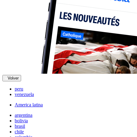
Volver
peru
venezuela
America latina
argentina
bolivia
brasil
chile