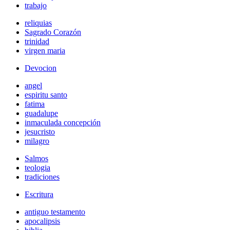
trabajo
reliquias
Sagrado Corazón
trinidad
virgen maria
Devocion
angel
espiritu santo
fatima
guadalupe
inmaculada concepción
jesucristo
milagro
Salmos
teologia
tradiciones
Escritura
antiguo testamento
apocalipsis