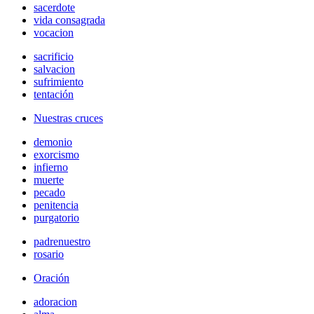
sacerdote
vida consagrada
vocacion
sacrificio
salvacion
sufrimiento
tentación
Nuestras cruces
demonio
exorcismo
infierno
muerte
pecado
penitencia
purgatorio
padrenuestro
rosario
Oración
adoracion