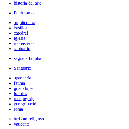
historia del arte
Patrimonio
arquitectura
basilica
catedral
iglesia
monasterio
santuario
sagrada familia
Santuario
aparecida
fatima
guadalupe
lourdes
medjugorje
peregrinación
roma
turismo religioso
vaticano