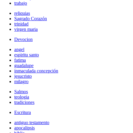
trabajo
reliquias
Sagrado Corazón
trinidad
virgen maria
Devocion
angel
espiritu santo
fatima
guadalupe
inmaculada concepción
jesucristo
milagro
Salmos
teologia
tradiciones
Escritura
antiguo testamento
apocalipsis