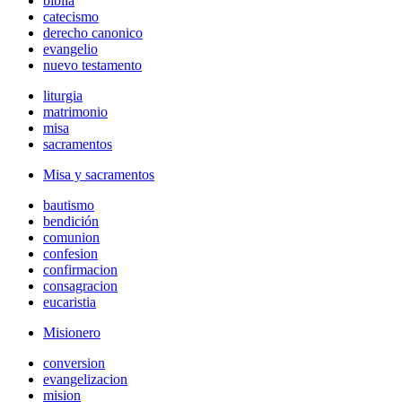
biblia
catecismo
derecho canonico
evangelio
nuevo testamento
liturgia
matrimonio
misa
sacramentos
Misa y sacramentos
bautismo
bendición
comunion
confesion
confirmacion
consagracion
eucaristia
Misionero
conversion
evangelizacion
mision