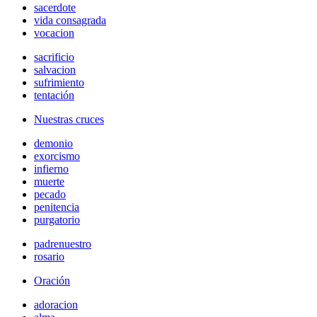
sacerdote
vida consagrada
vocacion
sacrificio
salvacion
sufrimiento
tentación
Nuestras cruces
demonio
exorcismo
infierno
muerte
pecado
penitencia
purgatorio
padrenuestro
rosario
Oración
adoracion