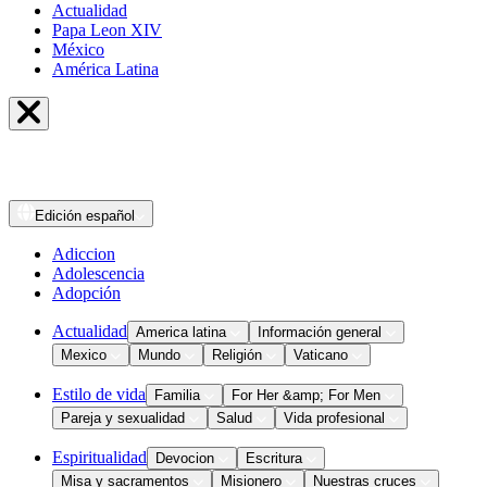
Actualidad
Papa Leon XIV
México
América Latina
Edición
español
Adiccion
Adolescencia
Adopción
Actualidad
America latina
Información general
Mexico
Mundo
Religión
Vaticano
Estilo de vida
Familia
For Her &amp; For Men
Pareja y sexualidad
Salud
Vida profesional
Espiritualidad
Devocion
Escritura
Misa y sacramentos
Misionero
Nuestras cruces