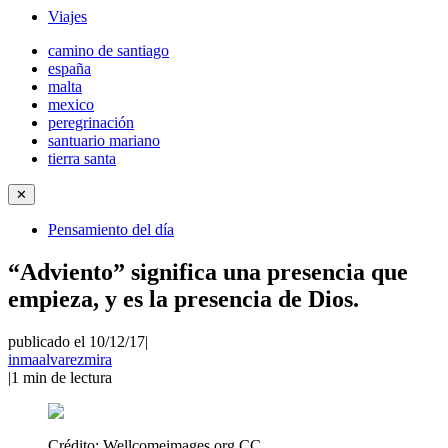
Viajes
camino de santiago
españa
malta
mexico
peregrinación
santuario mariano
tierra santa
✕
Pensamiento del día
“Adviento” significa una presencia que
empieza, y es la presencia de Dios.
publicado el 10/12/17
|
inmaalvarezmira
|
1
min de lectura
Crédito:
Wellcomeimages.org CC