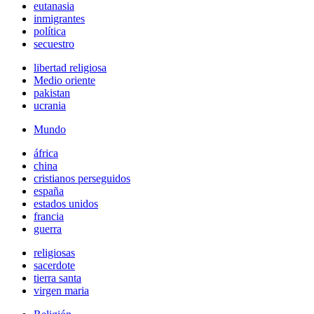
eutanasia
inmigrantes
política
secuestro
libertad religiosa
Medio oriente
pakistan
ucrania
Mundo
áfrica
china
cristianos perseguidos
españa
estados unidos
francia
guerra
religiosas
sacerdote
tierra santa
virgen maria