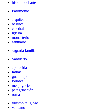
historia del arte
Patrimonio
arquitectura
basilica
catedral
iglesia
monasterio
santuario
sagrada familia
Santuario
aparecida
fatima
guadalupe
lourdes
medjugorje
peregrinación
roma
turismo religioso
vaticano