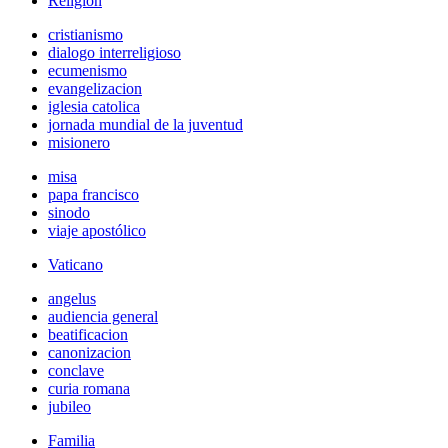
Religión
cristianismo
dialogo interreligioso
ecumenismo
evangelizacion
iglesia catolica
jornada mundial de la juventud
misionero
misa
papa francisco
sinodo
viaje apostólico
Vaticano
angelus
audiencia general
beatificacion
canonizacion
conclave
curia romana
jubileo
Familia