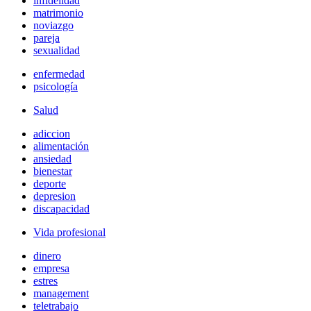
infidelidad
matrimonio
noviazgo
pareja
sexualidad
enfermedad
psicología
Salud
adiccion
alimentación
ansiedad
bienestar
deporte
depresion
discapacidad
Vida profesional
dinero
empresa
estres
management
teletrabajo