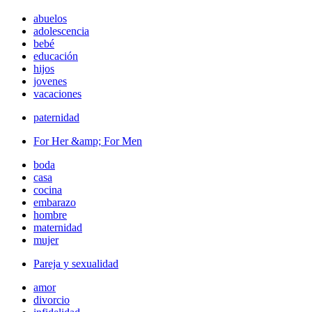
abuelos
adolescencia
bebé
educación
hijos
jovenes
vacaciones
paternidad
For Her &amp; For Men
boda
casa
cocina
embarazo
hombre
maternidad
mujer
Pareja y sexualidad
amor
divorcio