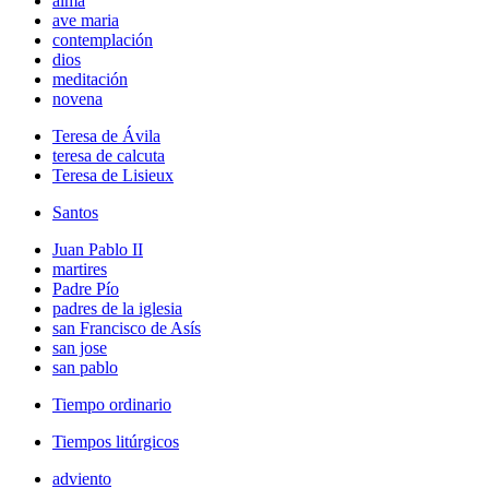
alma
ave maria
contemplación
dios
meditación
novena
Teresa de Ávila
teresa de calcuta
Teresa de Lisieux
Santos
Juan Pablo II
martires
Padre Pío
padres de la iglesia
san Francisco de Asís
san jose
san pablo
Tiempo ordinario
Tiempos litúrgicos
adviento