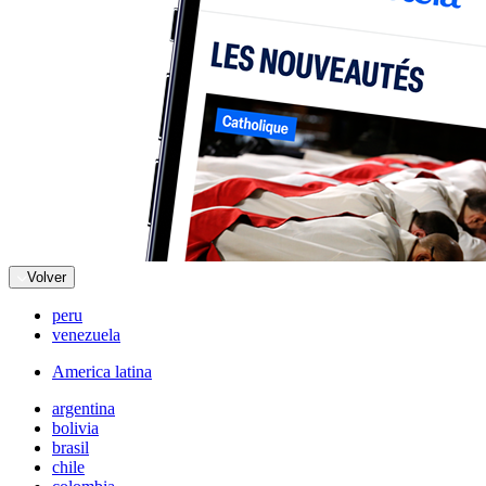
Volver
peru
venezuela
America latina
argentina
bolivia
brasil
chile