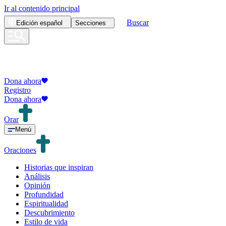
Ir al contenido principal
Buscar
Edición
español
Secciones
Dona ahora
Registro
Dona ahora
Orar
Menú
Oraciones
Historias que inspiran
Análisis
Opinión
Profundidad
Espiritualidad
Descubrimiento
Estilo de vida