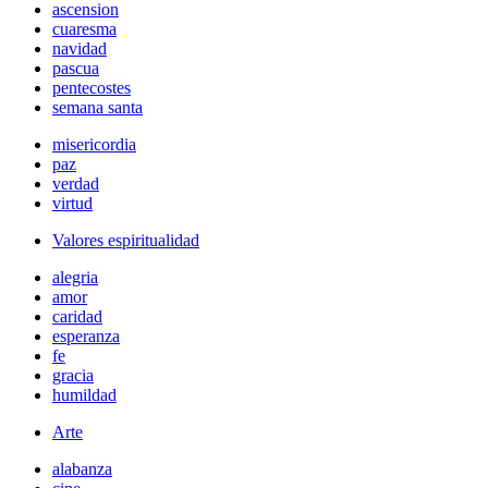
ascension
cuaresma
navidad
pascua
pentecostes
semana santa
misericordia
paz
verdad
virtud
Valores espiritualidad
alegria
amor
caridad
esperanza
fe
gracia
humildad
Arte
alabanza