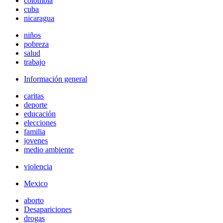
colombia
cuba
nicaragua
niños
pobreza
salud
trabajo
Información general
caritas
deporte
educación
elecciones
familia
jovenes
medio ambiente
violencia
Mexico
aborto
Desapariciones
drogas