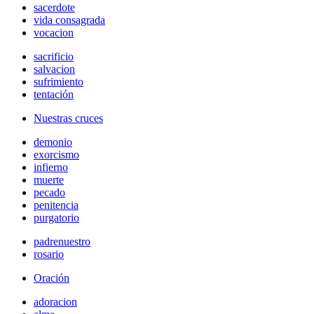
sacerdote
vida consagrada
vocacion
sacrificio
salvacion
sufrimiento
tentación
Nuestras cruces
demonio
exorcismo
infierno
muerte
pecado
penitencia
purgatorio
padrenuestro
rosario
Oración
adoracion