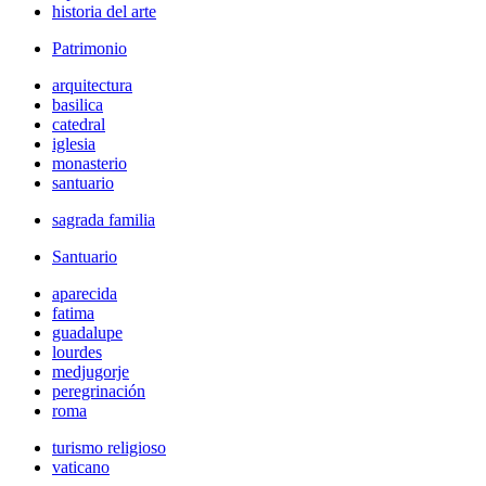
historia del arte
Patrimonio
arquitectura
basilica
catedral
iglesia
monasterio
santuario
sagrada familia
Santuario
aparecida
fatima
guadalupe
lourdes
medjugorje
peregrinación
roma
turismo religioso
vaticano