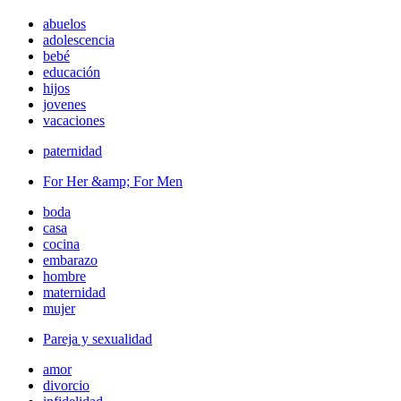
abuelos
adolescencia
bebé
educación
hijos
jovenes
vacaciones
paternidad
For Her &amp; For Men
boda
casa
cocina
embarazo
hombre
maternidad
mujer
Pareja y sexualidad
amor
divorcio