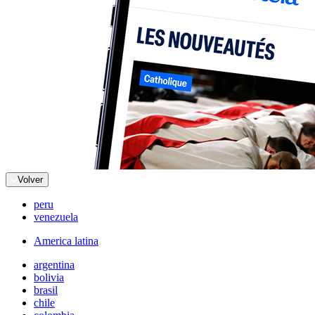
Volver
peru
venezuela
America latina
argentina
bolivia
brasil
chile