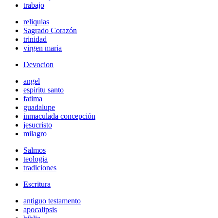
trabajo
reliquias
Sagrado Corazón
trinidad
virgen maria
Devocion
angel
espiritu santo
fatima
guadalupe
inmaculada concepción
jesucristo
milagro
Salmos
teologia
tradiciones
Escritura
antiguo testamento
apocalipsis