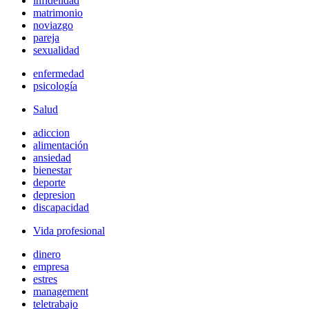
infidelidad
matrimonio
noviazgo
pareja
sexualidad
enfermedad
psicología
Salud
adiccion
alimentación
ansiedad
bienestar
deporte
depresion
discapacidad
Vida profesional
dinero
empresa
estres
management
teletrabajo