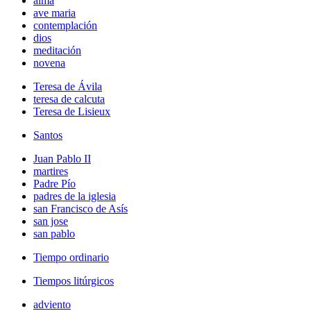
alma
ave maria
contemplación
dios
meditación
novena
Teresa de Ávila
teresa de calcuta
Teresa de Lisieux
Santos
Juan Pablo II
martires
Padre Pío
padres de la iglesia
san Francisco de Asís
san jose
san pablo
Tiempo ordinario
Tiempos litúrgicos
adviento