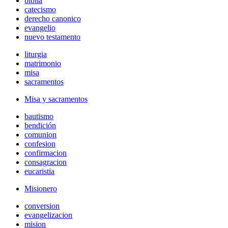
biblia
catecismo
derecho canonico
evangelio
nuevo testamento
liturgia
matrimonio
misa
sacramentos
Misa y sacramentos
bautismo
bendición
comunion
confesion
confirmacion
consagracion
eucaristia
Misionero
conversion
evangelizacion
mision