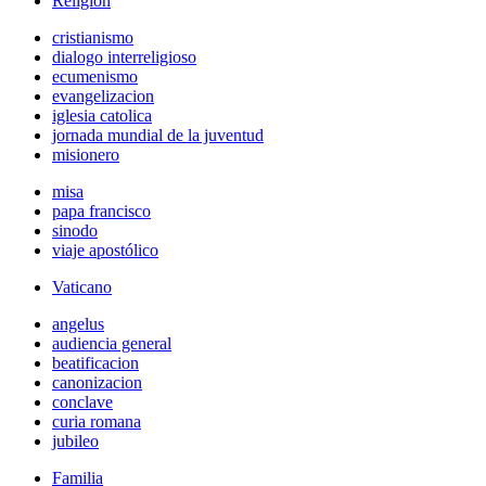
Religión
cristianismo
dialogo interreligioso
ecumenismo
evangelizacion
iglesia catolica
jornada mundial de la juventud
misionero
misa
papa francisco
sinodo
viaje apostólico
Vaticano
angelus
audiencia general
beatificacion
canonizacion
conclave
curia romana
jubileo
Familia