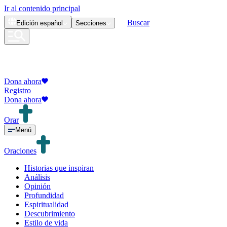
Ir al contenido principal
Buscar
Edición
español
Secciones
Dona ahora
Registro
Dona ahora
Orar
Menú
Oraciones
Historias que inspiran
Análisis
Opinión
Profundidad
Espiritualidad
Descubrimiento
Estilo de vida