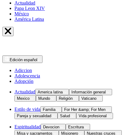
Actualidad
Papa Leon XIV
México
América Latina
Edición
español
Adiccion
Adolescencia
Adopción
Actualidad
America latina
Información general
Mexico
Mundo
Religión
Vaticano
Estilo de vida
Familia
For Her &amp; For Men
Pareja y sexualidad
Salud
Vida profesional
Espiritualidad
Devocion
Escritura
Misa y sacramentos
Misionero
Nuestras cruces