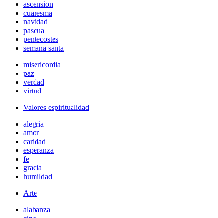
ascension
cuaresma
navidad
pascua
pentecostes
semana santa
misericordia
paz
verdad
virtud
Valores espiritualidad
alegria
amor
caridad
esperanza
fe
gracia
humildad
Arte
alabanza