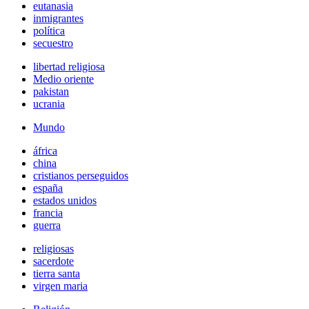
eutanasia
inmigrantes
política
secuestro
libertad religiosa
Medio oriente
pakistan
ucrania
Mundo
áfrica
china
cristianos perseguidos
españa
estados unidos
francia
guerra
religiosas
sacerdote
tierra santa
virgen maria