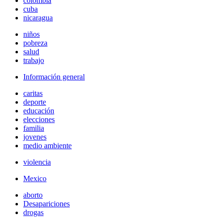
colombia
cuba
nicaragua
niños
pobreza
salud
trabajo
Información general
caritas
deporte
educación
elecciones
familia
jovenes
medio ambiente
violencia
Mexico
aborto
Desapariciones
drogas