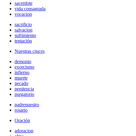
sacerdote
vida consagrada
vocacion
sacrificio
salvacion
sufrimiento
tentación
Nuestras cruces
demonio
exorcismo
infierno
muerte
pecado
penitencia
purgatorio
padrenuestro
rosario
Oración
adoracion