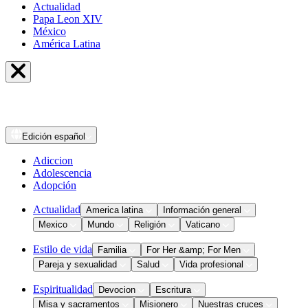
Actualidad
Papa Leon XIV
México
América Latina
Edición
español
Adiccion
Adolescencia
Adopción
Actualidad
America latina
Información general
Mexico
Mundo
Religión
Vaticano
Estilo de vida
Familia
For Her &amp; For Men
Pareja y sexualidad
Salud
Vida profesional
Espiritualidad
Devocion
Escritura
Misa y sacramentos
Misionero
Nuestras cruces