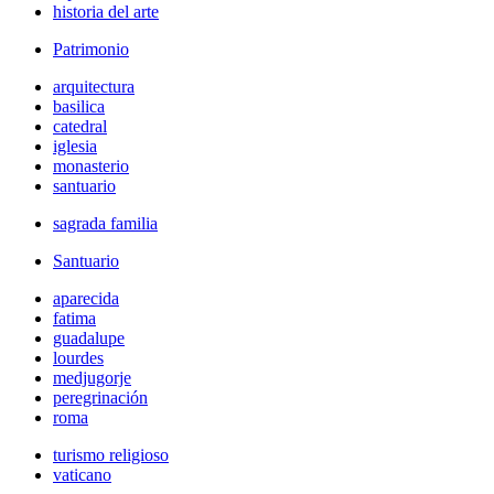
historia del arte
Patrimonio
arquitectura
basilica
catedral
iglesia
monasterio
santuario
sagrada familia
Santuario
aparecida
fatima
guadalupe
lourdes
medjugorje
peregrinación
roma
turismo religioso
vaticano