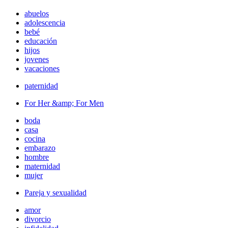
abuelos
adolescencia
bebé
educación
hijos
jovenes
vacaciones
paternidad
For Her &amp; For Men
boda
casa
cocina
embarazo
hombre
maternidad
mujer
Pareja y sexualidad
amor
divorcio