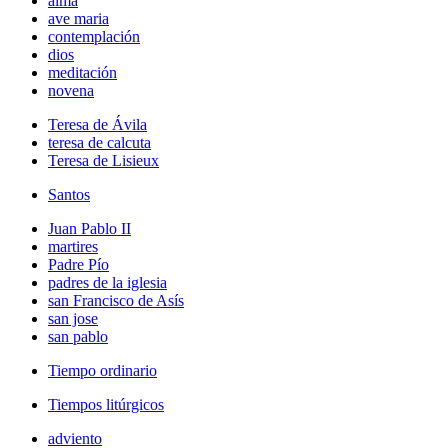
alma
ave maria
contemplación
dios
meditación
novena
Teresa de Ávila
teresa de calcuta
Teresa de Lisieux
Santos
Juan Pablo II
martires
Padre Pío
padres de la iglesia
san Francisco de Asís
san jose
san pablo
Tiempo ordinario
Tiempos litúrgicos
adviento