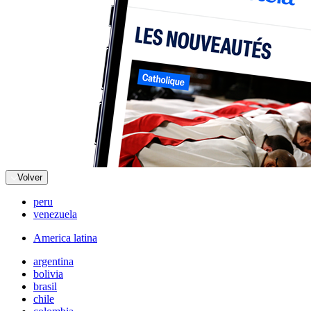
Volver
peru
venezuela
America latina
argentina
bolivia
brasil
chile