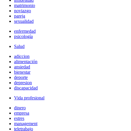
infidelidad
matrimonio
noviazgo
pareja
sexualidad
enfermedad
psicología
Salud
adiccion
alimentación
ansiedad
bienestar
deporte
depresion
discapacidad
Vida profesional
dinero
empresa
estres
management
teletrabajo