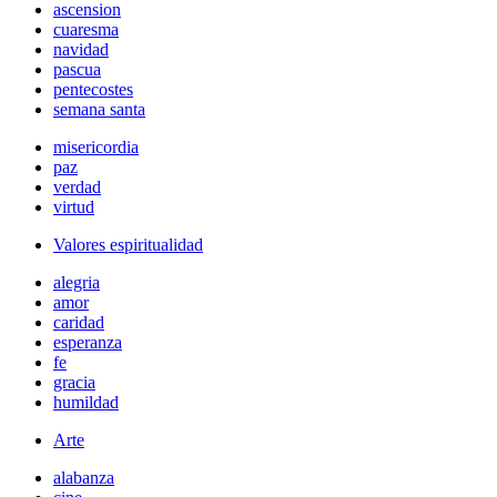
ascension
cuaresma
navidad
pascua
pentecostes
semana santa
misericordia
paz
verdad
virtud
Valores espiritualidad
alegria
amor
caridad
esperanza
fe
gracia
humildad
Arte
alabanza