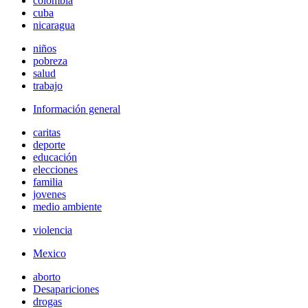
colombia
cuba
nicaragua
niños
pobreza
salud
trabajo
Información general
caritas
deporte
educación
elecciones
familia
jovenes
medio ambiente
violencia
Mexico
aborto
Desapariciones
drogas