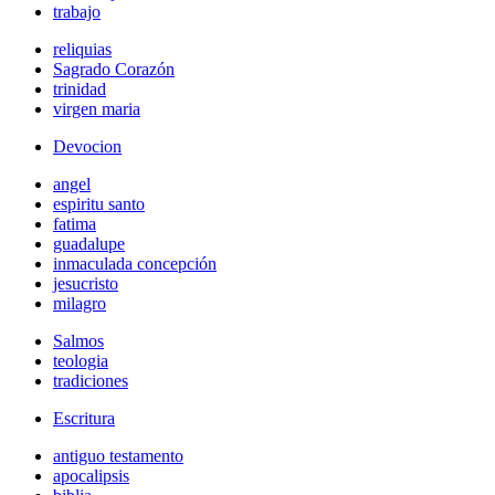
trabajo
reliquias
Sagrado Corazón
trinidad
virgen maria
Devocion
angel
espiritu santo
fatima
guadalupe
inmaculada concepción
jesucristo
milagro
Salmos
teologia
tradiciones
Escritura
antiguo testamento
apocalipsis