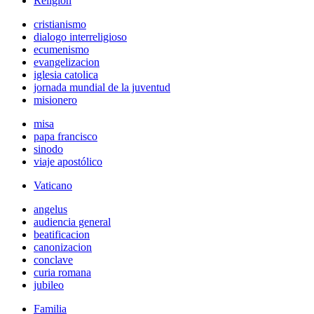
Religión
cristianismo
dialogo interreligioso
ecumenismo
evangelizacion
iglesia catolica
jornada mundial de la juventud
misionero
misa
papa francisco
sinodo
viaje apostólico
Vaticano
angelus
audiencia general
beatificacion
canonizacion
conclave
curia romana
jubileo
Familia