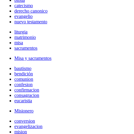
biblia
catecismo
derecho canonico
evangelio
nuevo testamento
liturgia
matrimonio
misa
sacramentos
Misa y sacramentos
bautismo
bendición
comunion
confesion
confirmacion
consagracion
eucaristia
Misionero
conversion
evangelizacion
mision