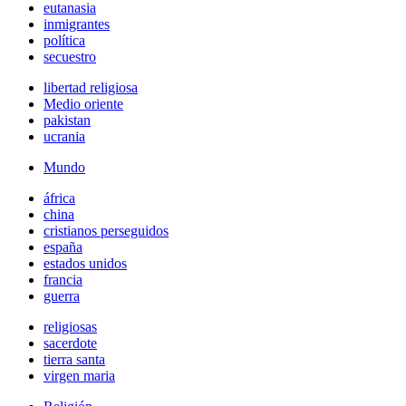
eutanasia
inmigrantes
política
secuestro
libertad religiosa
Medio oriente
pakistan
ucrania
Mundo
áfrica
china
cristianos perseguidos
españa
estados unidos
francia
guerra
religiosas
sacerdote
tierra santa
virgen maria