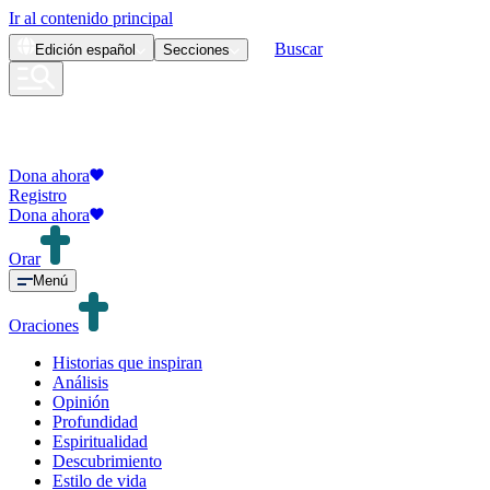
Ir al contenido principal
Buscar
Edición
español
Secciones
Dona ahora
Registro
Dona ahora
Orar
Menú
Oraciones
Historias que inspiran
Análisis
Opinión
Profundidad
Espiritualidad
Descubrimiento
Estilo de vida