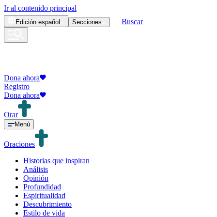
Ir al contenido principal
Buscar
Edición
español
Secciones
Dona ahora
Registro
Dona ahora
Orar
Menú
Oraciones
Historias que inspiran
Análisis
Opinión
Profundidad
Espiritualidad
Descubrimiento
Estilo de vida