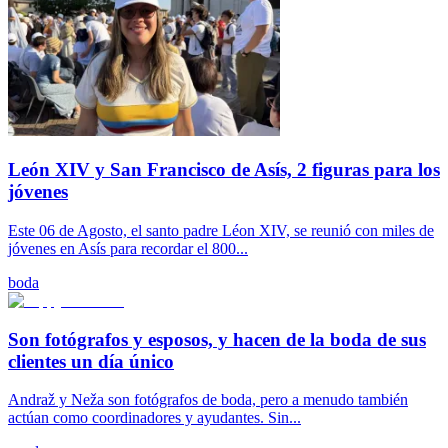
León XIV y San Francisco de Asís, 2 figuras para los
jóvenes
Este 06 de Agosto, el santo padre Léon XIV, se reunió con miles de
jóvenes en Asís para recordar el 800...
boda
Son fotógrafos y esposos, y hacen de la boda de sus
clientes un día único
Andraž y Neža son fotógrafos de boda, pero a menudo también
actúan como coordinadores y ayudantes. Sin...