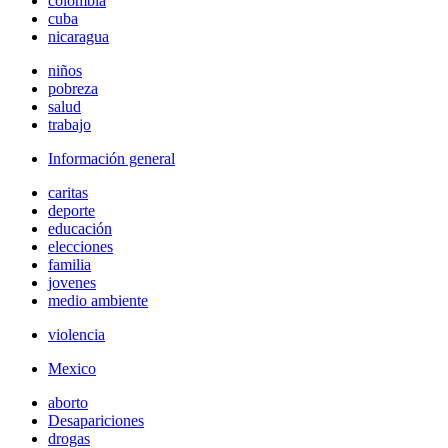
colombia
cuba
nicaragua
niños
pobreza
salud
trabajo
Información general
caritas
deporte
educación
elecciones
familia
jovenes
medio ambiente
violencia
Mexico
aborto
Desapariciones
drogas