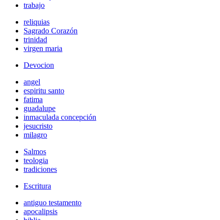
trabajo
reliquias
Sagrado Corazón
trinidad
virgen maria
Devocion
angel
espiritu santo
fatima
guadalupe
inmaculada concepción
jesucristo
milagro
Salmos
teologia
tradiciones
Escritura
antiguo testamento
apocalipsis