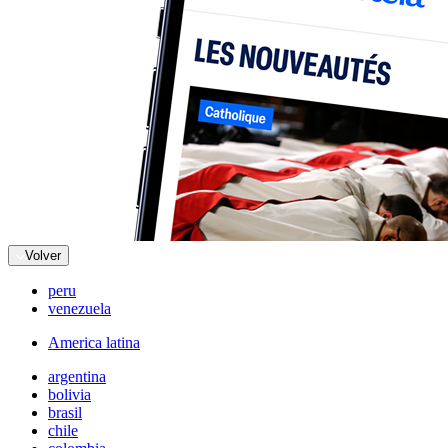
Volver
peru
venezuela
America latina
argentina
bolivia
brasil
chile