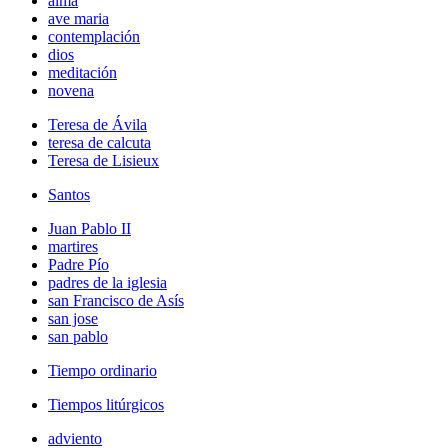
alma
ave maria
contemplación
dios
meditación
novena
Teresa de Ávila
teresa de calcuta
Teresa de Lisieux
Santos
Juan Pablo II
martires
Padre Pío
padres de la iglesia
san Francisco de Asís
san jose
san pablo
Tiempo ordinario
Tiempos litúrgicos
adviento