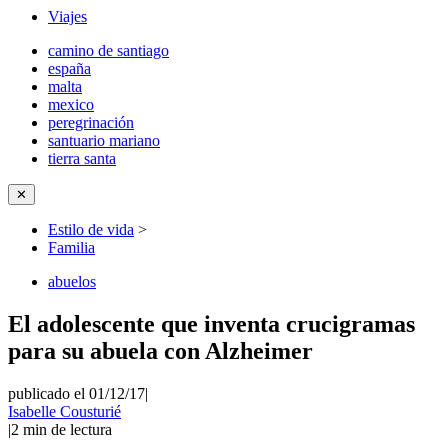
Viajes
camino de santiago
españa
malta
mexico
peregrinación
santuario mariano
tierra santa
✕
Estilo de vida
>
Familia
abuelos
El adolescente que inventa crucigramas
para su abuela con Alzheimer
publicado el 01/12/17
|
Isabelle Cousturié
|
2
min de lectura