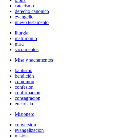
biblia
catecismo
derecho canonico
evangelio
nuevo testamento
liturgia
matrimonio
misa
sacramentos
Misa y sacramentos
bautismo
bendición
comunion
confesion
confirmacion
consagracion
eucaristia
Misionero
conversion
evangelizacion
mision