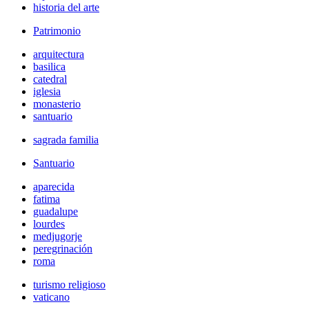
historia del arte
Patrimonio
arquitectura
basilica
catedral
iglesia
monasterio
santuario
sagrada familia
Santuario
aparecida
fatima
guadalupe
lourdes
medjugorje
peregrinación
roma
turismo religioso
vaticano