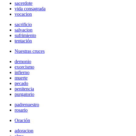
sacerdote
vida consagrada
vocacion
sacrificio
salvacion
sufrimiento
tentación
Nuestras cruces
demonio
exorcismo
infierno
muerte
pecado
penitencia
purgatorio
padrenuestro
rosario
Oración
adoracion