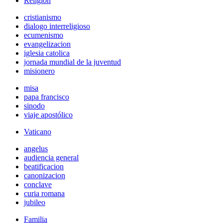
Religión
cristianismo
dialogo interreligioso
ecumenismo
evangelizacion
iglesia catolica
jornada mundial de la juventud
misionero
misa
papa francisco
sinodo
viaje apostólico
Vaticano
angelus
audiencia general
beatificacion
canonizacion
conclave
curia romana
jubileo
Familia