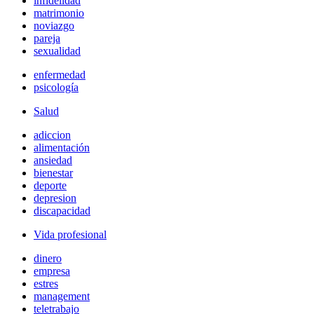
infidelidad
matrimonio
noviazgo
pareja
sexualidad
enfermedad
psicología
Salud
adiccion
alimentación
ansiedad
bienestar
deporte
depresion
discapacidad
Vida profesional
dinero
empresa
estres
management
teletrabajo