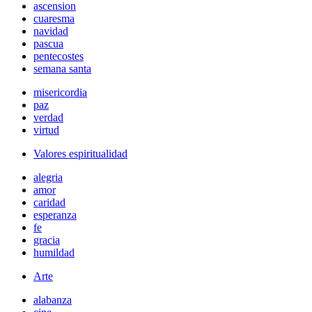
ascension
cuaresma
navidad
pascua
pentecostes
semana santa
misericordia
paz
verdad
virtud
Valores espiritualidad
alegria
amor
caridad
esperanza
fe
gracia
humildad
Arte
alabanza