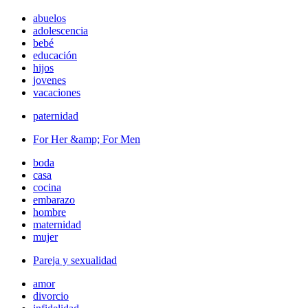
abuelos
adolescencia
bebé
educación
hijos
jovenes
vacaciones
paternidad
For Her &amp; For Men
boda
casa
cocina
embarazo
hombre
maternidad
mujer
Pareja y sexualidad
amor
divorcio