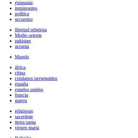
eutanasia
inmigrantes
política
secuestro
libertad religiosa
Medio oriente
pakistan
ucrania
Mundo
áfrica
china
cristianos perseguidos
españa
estados unidos
francia
guerra
religiosas
sacerdote
tierra santa
virgen maria