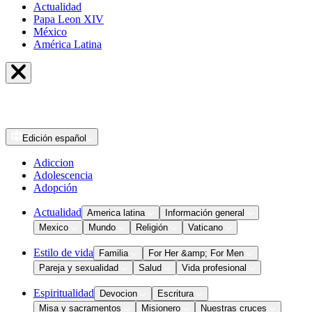
Actualidad
Papa Leon XIV
México
América Latina
Edición
español
Adiccion
Adolescencia
Adopción
Actualidad
America latina
Información general
Mexico
Mundo
Religión
Vaticano
Estilo de vida
Familia
For Her &amp; For Men
Pareja y sexualidad
Salud
Vida profesional
Espiritualidad
Devocion
Escritura
Misa y sacramentos
Misionero
Nuestras cruces