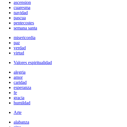
ascension
cuaresma
navidad
pascua
pentecostes
semana santa
misericordia
paz
verdad
virtud
Valores espiritualidad
alegria
amor
caridad
esperanza
fe
gracia
humildad
Arte
alabanza