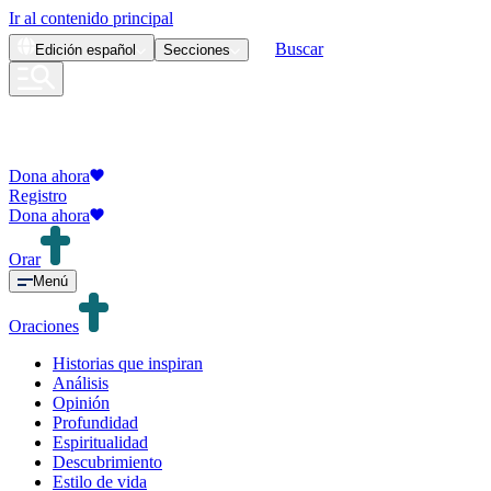
Ir al contenido principal
Buscar
Edición
español
Secciones
Dona ahora
Registro
Dona ahora
Orar
Menú
Oraciones
Historias que inspiran
Análisis
Opinión
Profundidad
Espiritualidad
Descubrimiento
Estilo de vida