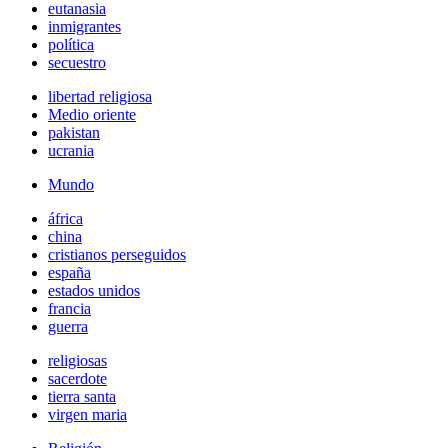
eutanasia
inmigrantes
política
secuestro
libertad religiosa
Medio oriente
pakistan
ucrania
Mundo
áfrica
china
cristianos perseguidos
españa
estados unidos
francia
guerra
religiosas
sacerdote
tierra santa
virgen maria