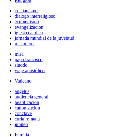
Religión
cristianismo
dialogo interreligioso
ecumenismo
evangelizacion
iglesia catolica
jornada mundial de la juventud
misionero
misa
papa francisco
sinodo
viaje apostólico
Vaticano
angelus
audiencia general
beatificacion
canonizacion
conclave
curia romana
jubileo
Familia