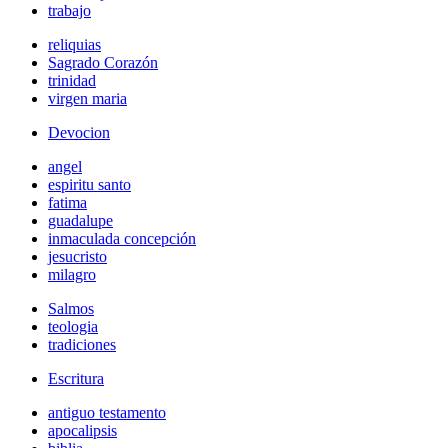
trabajo
reliquias
Sagrado Corazón
trinidad
virgen maria
Devocion
angel
espiritu santo
fatima
guadalupe
inmaculada concepción
jesucristo
milagro
Salmos
teologia
tradiciones
Escritura
antiguo testamento
apocalipsis