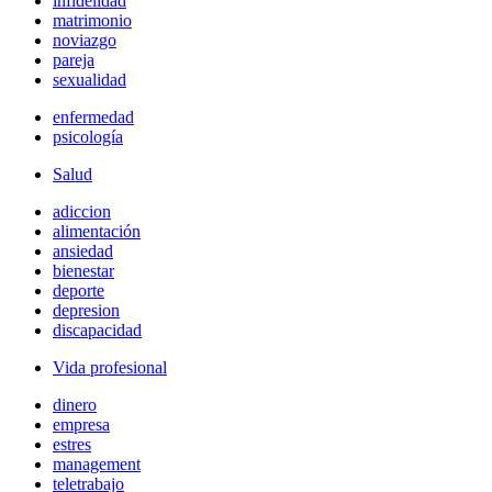
infidelidad
matrimonio
noviazgo
pareja
sexualidad
enfermedad
psicología
Salud
adiccion
alimentación
ansiedad
bienestar
deporte
depresion
discapacidad
Vida profesional
dinero
empresa
estres
management
teletrabajo