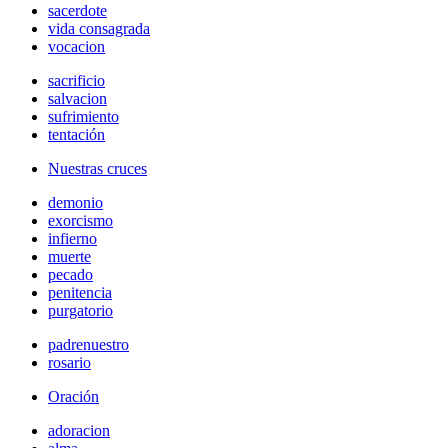
sacerdote
vida consagrada
vocacion
sacrificio
salvacion
sufrimiento
tentación
Nuestras cruces
demonio
exorcismo
infierno
muerte
pecado
penitencia
purgatorio
padrenuestro
rosario
Oración
adoracion