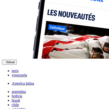
Volver
peru
venezuela
America latina
argentina
bolivia
brasil
chile