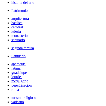
historia del arte
Patrimonio
arquitectura
basilica
catedral
iglesia
monasterio
santuario
sagrada familia
Santuario
aparecida
fatima
guadalupe
lourdes
medjugorje
peregrinación
roma
turismo religioso
vaticano