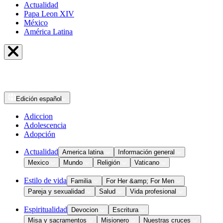
Actualidad
Papa Leon XIV
México
América Latina
Edición
español
Adiccion
Adolescencia
Adopción
Actualidad
America latina
Información general
Mexico
Mundo
Religión
Vaticano
Estilo de vida
Familia
For Her &amp; For Men
Pareja y sexualidad
Salud
Vida profesional
Espiritualidad
Devocion
Escritura
Misa y sacramentos
Misionero
Nuestras cruces