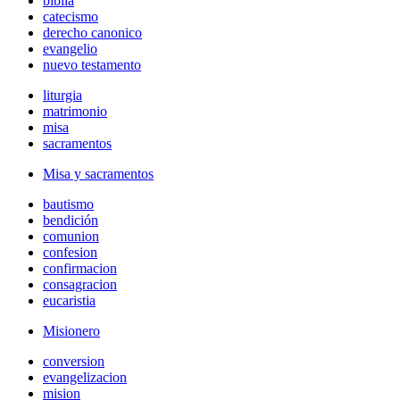
biblia
catecismo
derecho canonico
evangelio
nuevo testamento
liturgia
matrimonio
misa
sacramentos
Misa y sacramentos
bautismo
bendición
comunion
confesion
confirmacion
consagracion
eucaristia
Misionero
conversion
evangelizacion
mision