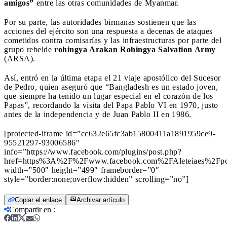
amigos”
entre las otras comunidades de Myanmar.
Por su parte, las autoridades birmanas sostienen que las
acciones del ejército son una respuesta a decenas de ataques
cometidos contra comisarías y las infraestructuras por parte del
grupo rebelde
rohingya Arakan Rohingya Salvation Army
(ARSA).
Así, entró en la última etapa el 21 viaje apostólico del Sucesor
de Pedro, quien aseguró que “Bangladesh es un estado joven,
que siempre ha tenido un lugar especial en el corazón de los
Papas”, recordando la visita del Papa Pablo VI en 1970, justo
antes de la independencia y de Juan Pablo II en 1986.
[protected-iframe id=”cc632e65fc3ab15800411a1891959ce9-
95521297-93006586″
info=”https://www.facebook.com/plugins/post.php?
href=https%3A%2F%2Fwww.facebook.com%2FAleteiaes%2Fp
width=”500″ height=”499″ frameborder=”0″
style=”border:none;overflow:hidden” scrolling=”no”]
Copiar el enlace
Archivar artículo
Compartir en
: