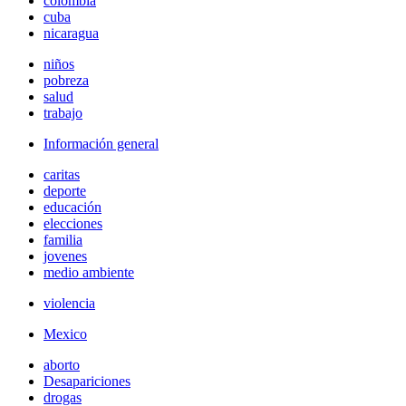
colombia
cuba
nicaragua
niños
pobreza
salud
trabajo
Información general
caritas
deporte
educación
elecciones
familia
jovenes
medio ambiente
violencia
Mexico
aborto
Desapariciones
drogas