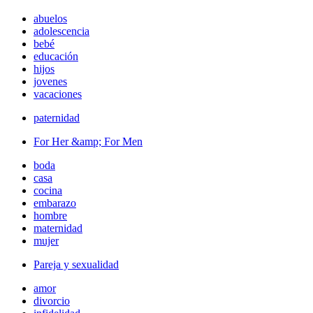
abuelos
adolescencia
bebé
educación
hijos
jovenes
vacaciones
paternidad
For Her &amp; For Men
boda
casa
cocina
embarazo
hombre
maternidad
mujer
Pareja y sexualidad
amor
divorcio