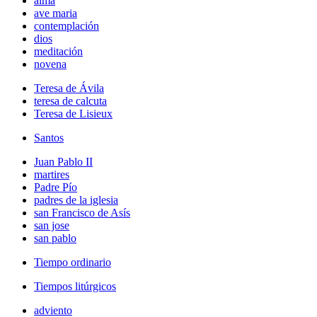
alma
ave maria
contemplación
dios
meditación
novena
Teresa de Ávila
teresa de calcuta
Teresa de Lisieux
Santos
Juan Pablo II
martires
Padre Pío
padres de la iglesia
san Francisco de Asís
san jose
san pablo
Tiempo ordinario
Tiempos litúrgicos
adviento