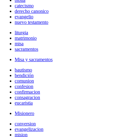
biblia
catecismo
derecho canonico
evangelio
nuevo testamento
liturgia
matrimonio
misa
sacramentos
Misa y sacramentos
bautismo
bendición
comunion
confesion
confirmacion
consagracion
eucaristia
Misionero
conversion
evangelizacion
mision