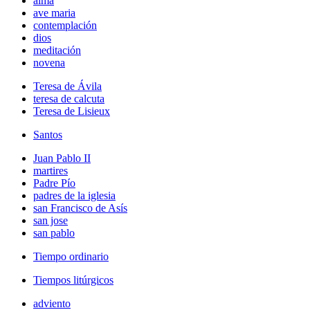
alma
ave maria
contemplación
dios
meditación
novena
Teresa de Ávila
teresa de calcuta
Teresa de Lisieux
Santos
Juan Pablo II
martires
Padre Pío
padres de la iglesia
san Francisco de Asís
san jose
san pablo
Tiempo ordinario
Tiempos litúrgicos
adviento