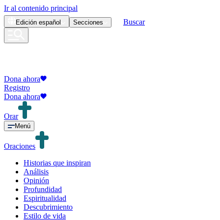
Ir al contenido principal
Buscar
Edición
español
Secciones
Dona ahora
Registro
Dona ahora
Orar
Menú
Oraciones
Historias que inspiran
Análisis
Opinión
Profundidad
Espiritualidad
Descubrimiento
Estilo de vida