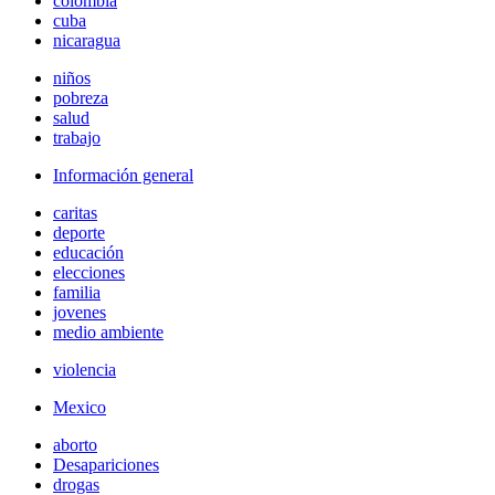
colombia
cuba
nicaragua
niños
pobreza
salud
trabajo
Información general
caritas
deporte
educación
elecciones
familia
jovenes
medio ambiente
violencia
Mexico
aborto
Desapariciones
drogas