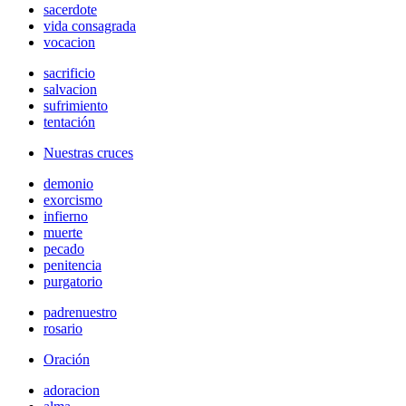
sacerdote
vida consagrada
vocacion
sacrificio
salvacion
sufrimiento
tentación
Nuestras cruces
demonio
exorcismo
infierno
muerte
pecado
penitencia
purgatorio
padrenuestro
rosario
Oración
adoracion