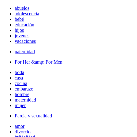
abuelos
adolescencia
bebé
educación
hijos
jovenes
vacaciones
paternidad
For Her &amp; For Men
boda
casa
cocina
embarazo
hombre
maternidad
mujer
Pareja y sexualidad
amor
divorcio