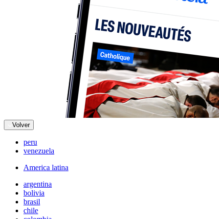
Volver
peru
venezuela
America latina
argentina
bolivia
brasil
chile