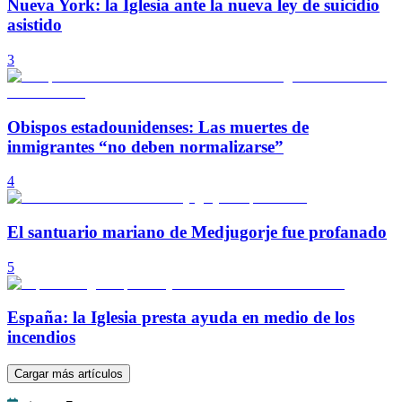
Nueva York: la Iglesia ante la nueva ley de suicidio
asistido
3
Obispos estadounidenses: Las muertes de
inmigrantes “no deben normalizarse”
4
El santuario mariano de Medjugorje fue profanado
5
España: la Iglesia presta ayuda en medio de los
incendios
Cargar más artículos