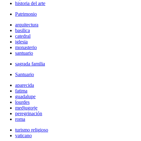
historia del arte
Patrimonio
arquitectura
basilica
catedral
iglesia
monasterio
santuario
sagrada familia
Santuario
aparecida
fatima
guadalupe
lourdes
medjugorje
peregrinación
roma
turismo religioso
vaticano