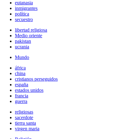
eutanasia
inmigrantes
política
secuestro
libertad religiosa
Medio oriente
pakistan
ucrania
Mundo
áfrica
china
cristianos perseguidos
españa
estados unidos
francia
guerra
religiosas
sacerdote
tierra santa
virgen maria