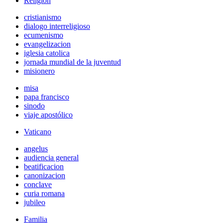
Religión
cristianismo
dialogo interreligioso
ecumenismo
evangelizacion
iglesia catolica
jornada mundial de la juventud
misionero
misa
papa francisco
sinodo
viaje apostólico
Vaticano
angelus
audiencia general
beatificacion
canonizacion
conclave
curia romana
jubileo
Familia