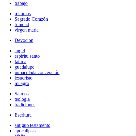
trabajo
reliquias
Sagrado Corazón
trinidad
virgen maria
Devocion
angel
espiritu santo
fatima
guadalupe
inmaculada concepción
jesucristo
milagro
Salmos
teologia
tradiciones
Escritura
antiguo testamento
apocalipsis