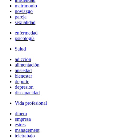
infidelidad
matrimonio
noviazgo
pareja
sexualidad
enfermedad
psicología
Salud
adiccion
alimentación
ansiedad
bienestar
deporte
depresion
discapacidad
Vida profesional
dinero
empresa
estres
management
teletrabajo