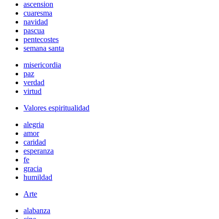
ascension
cuaresma
navidad
pascua
pentecostes
semana santa
misericordia
paz
verdad
virtud
Valores espiritualidad
alegria
amor
caridad
esperanza
fe
gracia
humildad
Arte
alabanza