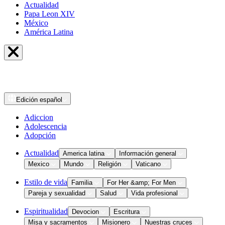
Actualidad
Papa Leon XIV
México
América Latina
Edición
español
Adiccion
Adolescencia
Adopción
Actualidad
America latina
Información general
Mexico
Mundo
Religión
Vaticano
Estilo de vida
Familia
For Her &amp; For Men
Pareja y sexualidad
Salud
Vida profesional
Espiritualidad
Devocion
Escritura
Misa y sacramentos
Misionero
Nuestras cruces