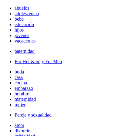
abuelos
adolescencia
bebé
educación
hijos
jovenes
vacaciones
paternidad
For Her &amp; For Men
boda
casa
cocina
embarazo
hombre
maternidad
mujer
Pareja y sexualidad
amor
divorcio