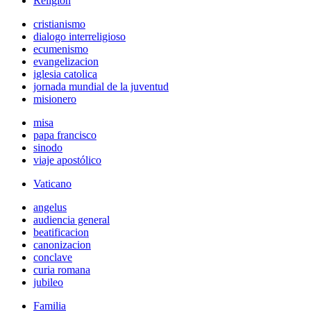
Religión
cristianismo
dialogo interreligioso
ecumenismo
evangelizacion
iglesia catolica
jornada mundial de la juventud
misionero
misa
papa francisco
sinodo
viaje apostólico
Vaticano
angelus
audiencia general
beatificacion
canonizacion
conclave
curia romana
jubileo
Familia