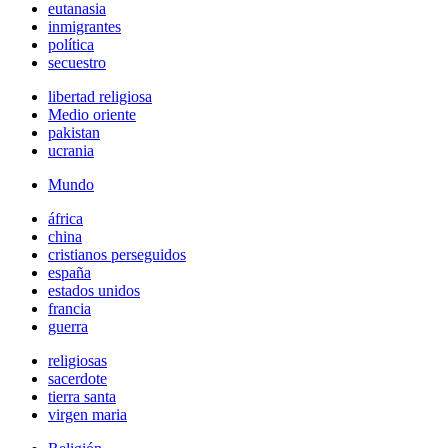
eutanasia
inmigrantes
política
secuestro
libertad religiosa
Medio oriente
pakistan
ucrania
Mundo
áfrica
china
cristianos perseguidos
españa
estados unidos
francia
guerra
religiosas
sacerdote
tierra santa
virgen maria