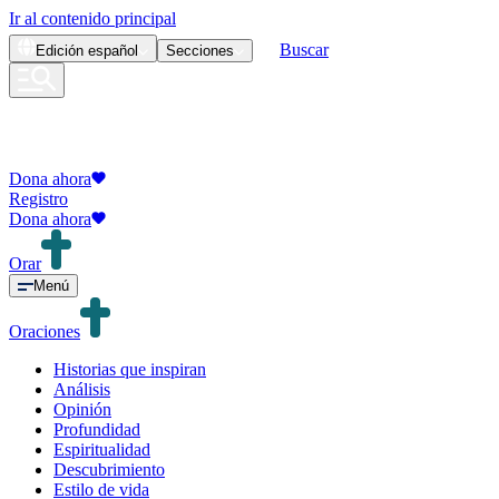
Ir al contenido principal
Buscar
Edición
español
Secciones
Dona ahora
Registro
Dona ahora
Orar
Menú
Oraciones
Historias que inspiran
Análisis
Opinión
Profundidad
Espiritualidad
Descubrimiento
Estilo de vida