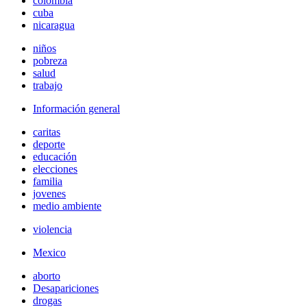
colombia
cuba
nicaragua
niños
pobreza
salud
trabajo
Información general
caritas
deporte
educación
elecciones
familia
jovenes
medio ambiente
violencia
Mexico
aborto
Desapariciones
drogas