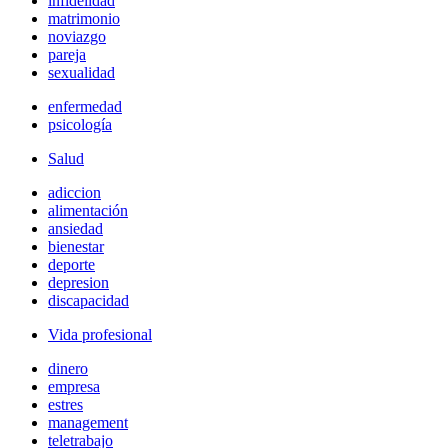
infidelidad
matrimonio
noviazgo
pareja
sexualidad
enfermedad
psicología
Salud
adiccion
alimentación
ansiedad
bienestar
deporte
depresion
discapacidad
Vida profesional
dinero
empresa
estres
management
teletrabajo