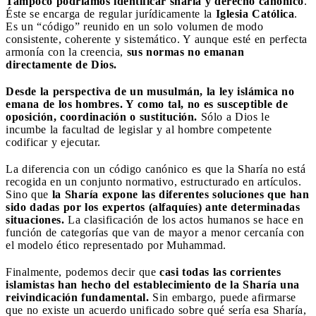
Tampoco podríamos identificar sharía y derecho canónico
.
Éste se encarga de regular jurídicamente la
Iglesia Católica
.
Es un “código” reunido en un solo volumen de modo
consistente, coherente y sistemático. Y aunque esté en perfecta
armonía con la creencia,
sus normas no emanan
directamente de Dios.
Desde la perspectiva de un musulmán, la ley islámica no
emana de los hombres. Y como tal, no es susceptible de
oposición, coordinación o sustitución.
Sólo a Dios le
incumbe la facultad de legislar y al hombre competente
codificar y ejecutar.
La diferencia con un código canónico es que la Sharía no está
recogida en un conjunto normativo, estructurado en artículos.
Sino que
la Sharía expone las diferentes soluciones que han
sido dadas por los expertos (alfaquíes) ante determinadas
situaciones.
La clasificación de los actos humanos se hace en
función de categorías que van de mayor a menor cercanía con
el modelo ético representado por Muhammad.
Finalmente, podemos decir que
casi todas las corrientes
islamistas han hecho del establecimiento de la Sharía una
reivindicación fundamental.
Sin embargo, puede afirmarse
que no existe un acuerdo unificado sobre qué sería esa Sharía,