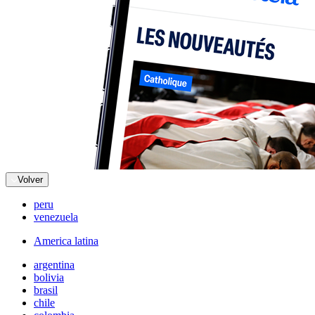
Volver
peru
venezuela
America latina
argentina
bolivia
brasil
chile