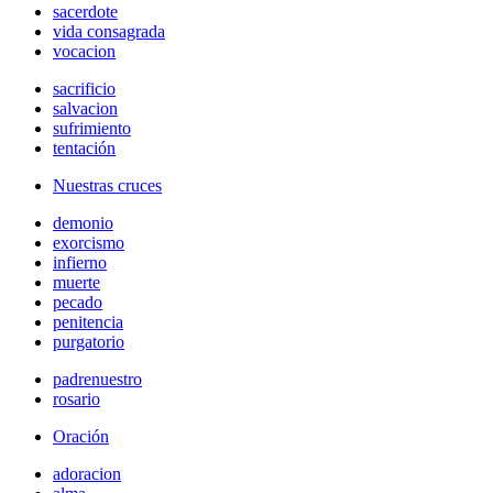
sacerdote
vida consagrada
vocacion
sacrificio
salvacion
sufrimiento
tentación
Nuestras cruces
demonio
exorcismo
infierno
muerte
pecado
penitencia
purgatorio
padrenuestro
rosario
Oración
adoracion