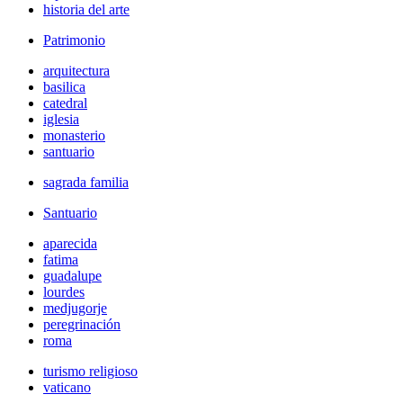
historia del arte
Patrimonio
arquitectura
basilica
catedral
iglesia
monasterio
santuario
sagrada familia
Santuario
aparecida
fatima
guadalupe
lourdes
medjugorje
peregrinación
roma
turismo religioso
vaticano