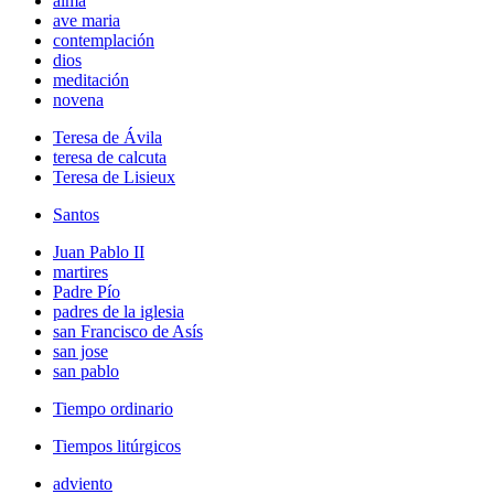
alma
ave maria
contemplación
dios
meditación
novena
Teresa de Ávila
teresa de calcuta
Teresa de Lisieux
Santos
Juan Pablo II
martires
Padre Pío
padres de la iglesia
san Francisco de Asís
san jose
san pablo
Tiempo ordinario
Tiempos litúrgicos
adviento