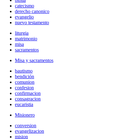
biblia
catecismo
derecho canonico
evangelio
nuevo testamento
liturgia
matrimonio
misa
sacramentos
Misa y sacramentos
bautismo
bendición
comunion
confesion
confirmacion
consagracion
eucaristia
Misionero
conversion
evangelizacion
mision