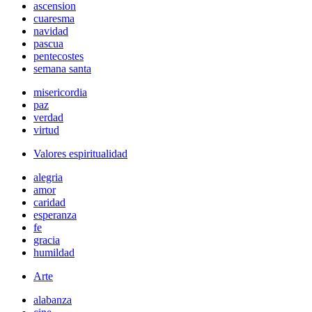
ascension
cuaresma
navidad
pascua
pentecostes
semana santa
misericordia
paz
verdad
virtud
Valores espiritualidad
alegria
amor
caridad
esperanza
fe
gracia
humildad
Arte
alabanza