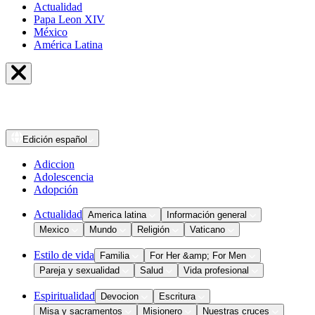
Actualidad
Papa Leon XIV
México
América Latina
Edición
español
Adiccion
Adolescencia
Adopción
Actualidad
America latina
Información general
Mexico
Mundo
Religión
Vaticano
Estilo de vida
Familia
For Her &amp; For Men
Pareja y sexualidad
Salud
Vida profesional
Espiritualidad
Devocion
Escritura
Misa y sacramentos
Misionero
Nuestras cruces