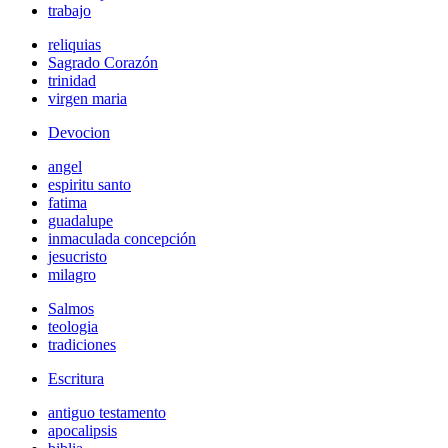
trabajo
reliquias
Sagrado Corazón
trinidad
virgen maria
Devocion
angel
espiritu santo
fatima
guadalupe
inmaculada concepción
jesucristo
milagro
Salmos
teologia
tradiciones
Escritura
antiguo testamento
apocalipsis