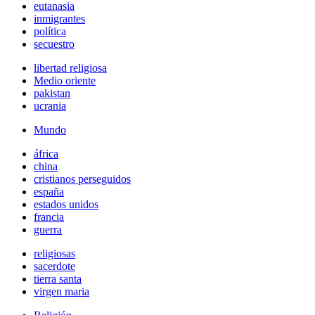
eutanasia
inmigrantes
política
secuestro
libertad religiosa
Medio oriente
pakistan
ucrania
Mundo
áfrica
china
cristianos perseguidos
españa
estados unidos
francia
guerra
religiosas
sacerdote
tierra santa
virgen maria