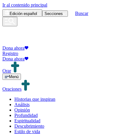
Ir al contenido principal
Buscar
Edición
español
Secciones
Dona ahora
Registro
Dona ahora
Orar
Menú
Oraciones
Historias que inspiran
Análisis
Opinión
Profundidad
Espiritualidad
Descubrimiento
Estilo de vida