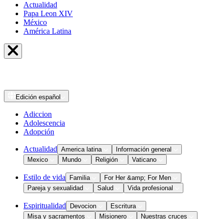
Actualidad
Papa Leon XIV
México
América Latina
Edición
español
Adiccion
Adolescencia
Adopción
Actualidad
America latina
Información general
Mexico
Mundo
Religión
Vaticano
Estilo de vida
Familia
For Her &amp; For Men
Pareja y sexualidad
Salud
Vida profesional
Espiritualidad
Devocion
Escritura
Misa y sacramentos
Misionero
Nuestras cruces