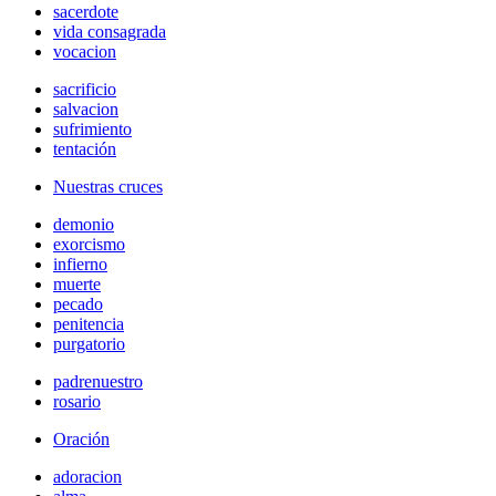
sacerdote
vida consagrada
vocacion
sacrificio
salvacion
sufrimiento
tentación
Nuestras cruces
demonio
exorcismo
infierno
muerte
pecado
penitencia
purgatorio
padrenuestro
rosario
Oración
adoracion