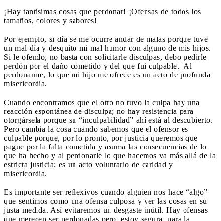
¡Hay tantísimas cosas que perdonar! ¡Ofensas de todos los
tamaños, colores y sabores!
Por ejemplo, si día se me ocurre andar de malas porque tuve
un mal día y desquito mi mal humor con alguno de mis hijos.
Si le ofendo, no basta con solicitarle disculpas, debo pedirle
perdón por el daño cometido y del que fui culpable. Al
perdonarme, lo que mi hijo me ofrece es un acto de profunda
misericordia.
Cuando encontramos que el otro no tuvo la culpa hay una
reacción espontánea de disculpa; no hay resistencia para
otorgársela porque su “inculpabilidad” ahí está al descubierto.
Pero cambia la cosa cuando sabemos que el ofensor es
culpable porque, por lo pronto, por justicia queremos que
pague por la falta cometida y asuma las consecuencias de lo
que ha hecho y al perdonarle lo que hacemos va más allá de la
estricta justicia; es un acto voluntario de caridad y
misericordia.
Es importante ser reflexivos cuando alguien nos hace “algo”
que sentimos como una ofensa culposa y ver las cosas en su
justa medida. Así evitaremos un desgaste inútil. Hay ofensas
que merecen ser perdonadas pero, estoy segura, para la