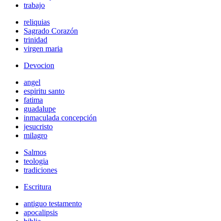
trabajo
reliquias
Sagrado Corazón
trinidad
virgen maria
Devocion
angel
espiritu santo
fatima
guadalupe
inmaculada concepción
jesucristo
milagro
Salmos
teologia
tradiciones
Escritura
antiguo testamento
apocalipsis