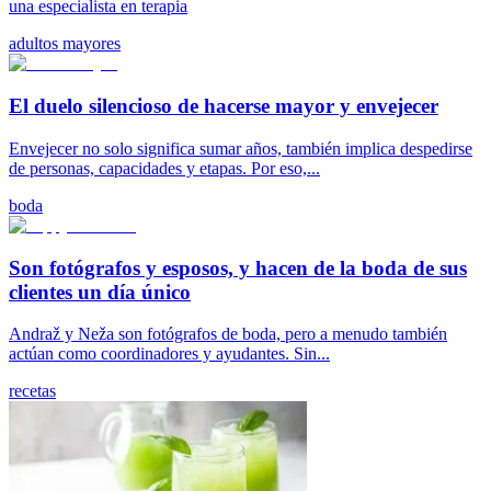
una especialista en terapia
adultos mayores
El duelo silencioso de hacerse mayor y envejecer
Envejecer no solo significa sumar años, también implica despedirse
de personas, capacidades y etapas. Por eso,...
boda
Son fotógrafos y esposos, y hacen de la boda de sus
clientes un día único
Andraž y Neža son fotógrafos de boda, pero a menudo también
actúan como coordinadores y ayudantes. Sin...
recetas