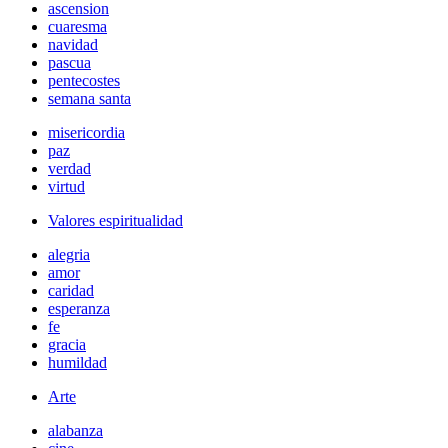
ascension
cuaresma
navidad
pascua
pentecostes
semana santa
misericordia
paz
verdad
virtud
Valores espiritualidad
alegria
amor
caridad
esperanza
fe
gracia
humildad
Arte
alabanza