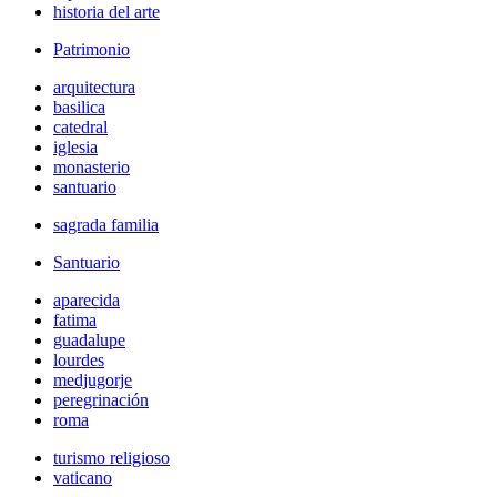
historia del arte
Patrimonio
arquitectura
basilica
catedral
iglesia
monasterio
santuario
sagrada familia
Santuario
aparecida
fatima
guadalupe
lourdes
medjugorje
peregrinación
roma
turismo religioso
vaticano