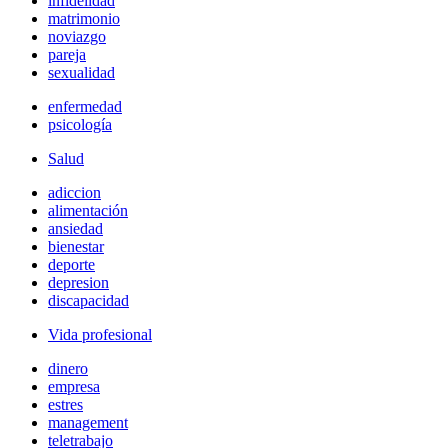
infidelidad
matrimonio
noviazgo
pareja
sexualidad
enfermedad
psicología
Salud
adiccion
alimentación
ansiedad
bienestar
deporte
depresion
discapacidad
Vida profesional
dinero
empresa
estres
management
teletrabajo