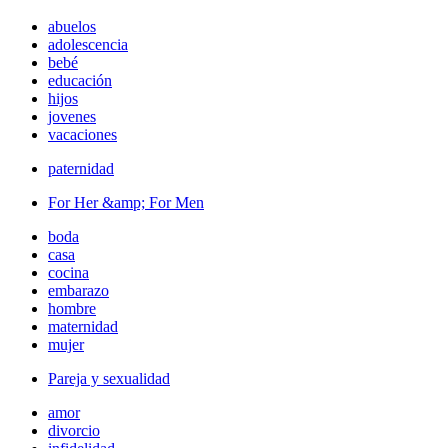
abuelos
adolescencia
bebé
educación
hijos
jovenes
vacaciones
paternidad
For Her &amp; For Men
boda
casa
cocina
embarazo
hombre
maternidad
mujer
Pareja y sexualidad
amor
divorcio