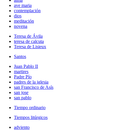
alma
ave maria
contemplación
dios
meditación
novena
Teresa de Ávila
teresa de calcuta
Teresa de Lisieux
Santos
Juan Pablo II
martires
Padre Pío
padres de la iglesia
san Francisco de Asís
san jose
san pablo
Tiempo ordinario
Tiempos litúrgicos
adviento