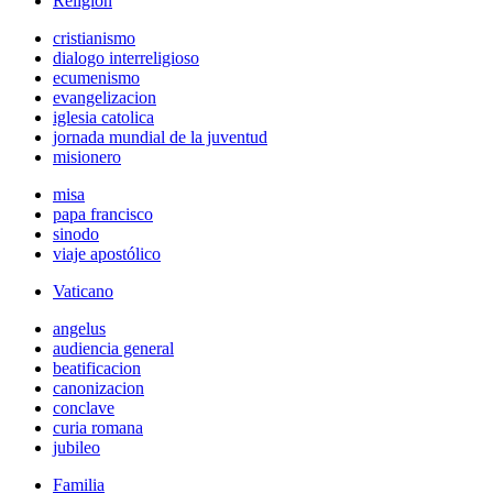
Religión
cristianismo
dialogo interreligioso
ecumenismo
evangelizacion
iglesia catolica
jornada mundial de la juventud
misionero
misa
papa francisco
sinodo
viaje apostólico
Vaticano
angelus
audiencia general
beatificacion
canonizacion
conclave
curia romana
jubileo
Familia