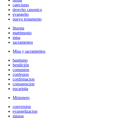
biblia
catecismo
derecho canonico
evangelio
nuevo testamento
liturgia
matrimonio
misa
sacramentos
Misa y sacramentos
bautismo
bendición
comunion
confesion
confirmacion
consagracion
eucaristia
Misionero
conversion
evangelizacion
mision