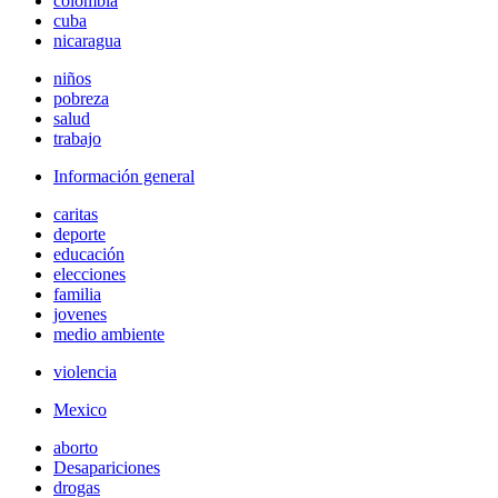
colombia
cuba
nicaragua
niños
pobreza
salud
trabajo
Información general
caritas
deporte
educación
elecciones
familia
jovenes
medio ambiente
violencia
Mexico
aborto
Desapariciones
drogas