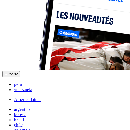
Volver
peru
venezuela
America latina
argentina
bolivia
brasil
chile