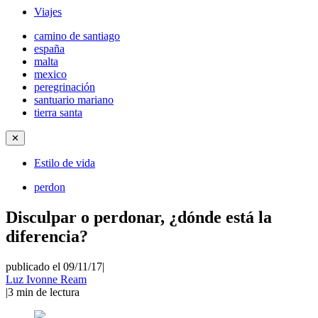
Viajes
camino de santiago
españa
malta
mexico
peregrinación
santuario mariano
tierra santa
✕
Estilo de vida
perdon
Disculpar o perdonar, ¿dónde está la
diferencia?
publicado el 09/11/17
|
Luz Ivonne Ream
|
3
min de lectura