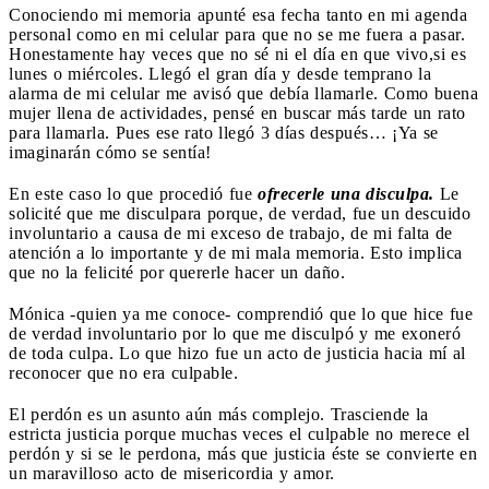
Conociendo mi memoria apunté esa fecha tanto en mi agenda
personal como en mi celular para que no se me fuera a pasar.
Honestamente hay veces que no sé ni el día en que vivo,si es
lunes o miércoles. Llegó el gran día y desde temprano la
alarma de mi celular me avisó que debía llamarle. Como buena
mujer llena de actividades, pensé en buscar más tarde un rato
para llamarla. Pues ese rato llegó 3 días después… ¡Ya se
imaginarán cómo se sentía!
En este caso lo que procedió fue
ofrecerle una disculpa.
Le
solicité que me disculpara porque, de verdad, fue un descuido
involuntario a causa de mi exceso de trabajo, de mi falta de
atención a lo importante y de mi mala memoria. Esto implica
que no la felicité por quererle hacer un daño.
Mónica -quien ya me conoce- comprendió que lo que hice fue
de verdad involuntario por lo que me disculpó y me exoneró
de toda culpa. Lo que hizo fue un acto de justicia hacia mí al
reconocer que no era culpable.
El perdón es un asunto aún más complejo. Trasciende la
estricta justicia porque muchas veces el culpable no merece el
perdón y si se le perdona, más que justicia éste se convierte en
un maravilloso acto de misericordia y amor.