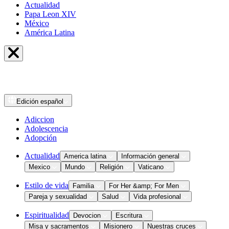
Actualidad
Papa Leon XIV
México
América Latina
Edición
español
Adiccion
Adolescencia
Adopción
Actualidad
America latina
Información general
Mexico
Mundo
Religión
Vaticano
Estilo de vida
Familia
For Her &amp; For Men
Pareja y sexualidad
Salud
Vida profesional
Espiritualidad
Devocion
Escritura
Misa y sacramentos
Misionero
Nuestras cruces