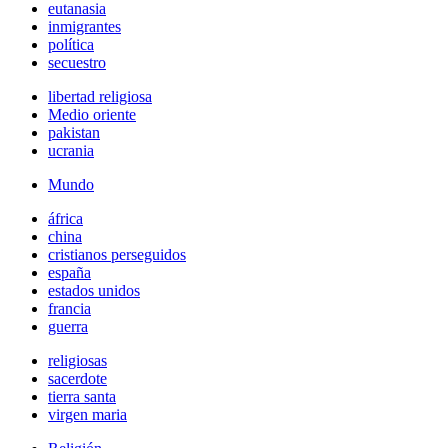
eutanasia
inmigrantes
política
secuestro
libertad religiosa
Medio oriente
pakistan
ucrania
Mundo
áfrica
china
cristianos perseguidos
españa
estados unidos
francia
guerra
religiosas
sacerdote
tierra santa
virgen maria