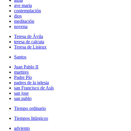
alma
ave maria
contemplación
dios
meditación
novena
Teresa de Ávila
teresa de calcuta
Teresa de Lisieux
Santos
Juan Pablo II
martires
Padre Pío
padres de la iglesia
san Francisco de Asís
san jose
san pablo
Tiempo ordinario
Tiempos litúrgicos
adviento