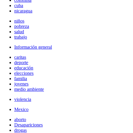
colombia
cuba
nicaragua
niños
pobreza
salud
trabajo
Información general
caritas
deporte
educación
elecciones
familia
jovenes
medio ambiente
violencia
Mexico
aborto
Desapariciones
drogas