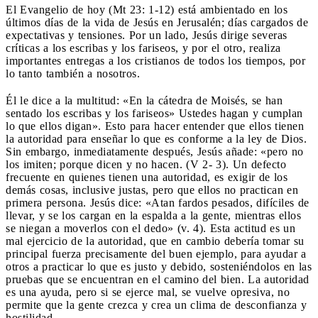
El Evangelio de hoy (Mt 23: 1-12) está ambientado en los
últimos días de la vida de Jesús en Jerusalén; días cargados de
expectativas y tensiones. Por un lado, Jesús dirige severas
críticas a los escribas y los fariseos, y por el otro, realiza
importantes entregas a los cristianos de todos los tiempos, por
lo tanto también a nosotros.
Él le dice a la multitud: «En la cátedra de Moisés, se han
sentado los escribas y los fariseos» Ustedes hagan y cumplan
lo que ellos digan». Esto para hacer entender que ellos tienen
la autoridad para enseñar lo que es conforme a la ley de Dios.
Sin embargo, inmediatamente después, Jesús añade: «pero no
los imiten; porque dicen y no hacen. (V 2- 3). Un defecto
frecuente en quienes tienen una autoridad, es exigir de los
demás cosas, inclusive justas, pero que ellos no practican en
primera persona. Jesús dice: «Atan fardos pesados, difíciles de
llevar, y se los cargan en la espalda a la gente, mientras ellos
se niegan a moverlos con el dedo» (v. 4). Esta actitud es un
mal ejercicio de la autoridad, que en cambio debería tomar su
principal fuerza precisamente del buen ejemplo, para ayudar a
otros a practicar lo que es justo y debido, sosteniéndolos en las
pruebas que se encuentran en el camino del bien. La autoridad
es una ayuda, pero si se ejerce mal, se vuelve opresiva, no
permite que la gente crezca y crea un clima de desconfianza y
hostilidad.