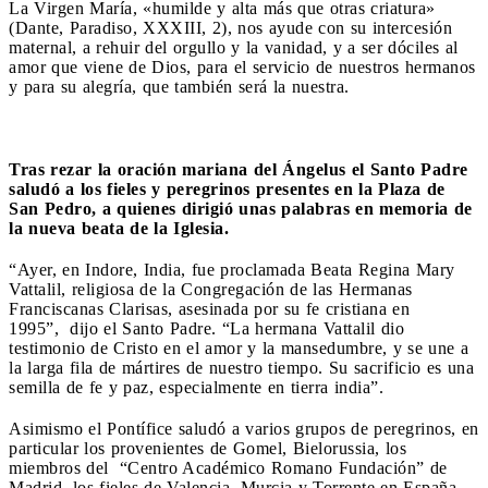
La Virgen María, «humilde y alta más que otras criatura»
(Dante, Paradiso, XXXIII, 2), nos ayude con su intercesión
maternal, a rehuir del orgullo y la vanidad, y a ser dóciles al
amor que viene de Dios, para el servicio de nuestros hermanos
y para su alegría, que también será la nuestra.
Tras rezar la oración mariana del Ángelus el Santo Padre
saludó a los fieles y peregrinos presentes en la
Plaza de
San Pedro, a quienes dirigió unas palabras en memoria de
la nueva beata de la Iglesia.
“Ayer, en Indore, India, fue proclamada Beata Regina Mary
Vattalil, religiosa de la Congregación de las Hermanas
Franciscanas Clarisas, asesinada por su fe cristiana en
1995”, dijo el Santo Padre. “La hermana Vattalil dio
testimonio de Cristo en el amor y la mansedumbre, y se une a
la larga fila de mártires de nuestro tiempo. Su sacrificio es una
semilla de fe y paz, especialmente en tierra india”.
Asimismo el Pontífice saludó a varios grupos de peregrinos, en
particular los provenientes de Gomel, Bielorussia, los
miembros del “Centro Académico Romano Fundación” de
Madrid, los fieles de Valencia, Murcia y Torrente en España,