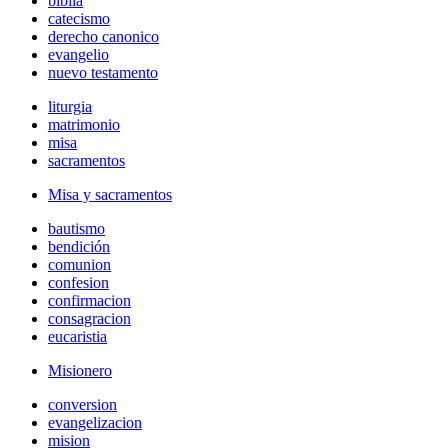
biblia
catecismo
derecho canonico
evangelio
nuevo testamento
liturgia
matrimonio
misa
sacramentos
Misa y sacramentos
bautismo
bendición
comunion
confesion
confirmacion
consagracion
eucaristia
Misionero
conversion
evangelizacion
mision