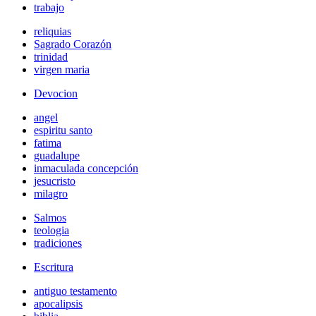
trabajo
reliquias
Sagrado Corazón
trinidad
virgen maria
Devocion
angel
espiritu santo
fatima
guadalupe
inmaculada concepción
jesucristo
milagro
Salmos
teologia
tradiciones
Escritura
antiguo testamento
apocalipsis