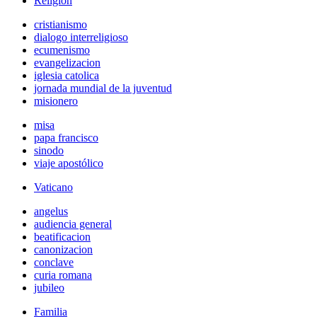
Religión
cristianismo
dialogo interreligioso
ecumenismo
evangelizacion
iglesia catolica
jornada mundial de la juventud
misionero
misa
papa francisco
sinodo
viaje apostólico
Vaticano
angelus
audiencia general
beatificacion
canonizacion
conclave
curia romana
jubileo
Familia