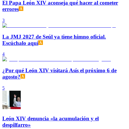
El Papa León XIV aconseja qué hacer al cometer
errores
3
La JMJ 2027 de Seúl ya tiene himno oficial.
Escúchalo aquí
4
¿Por qué León XIV visitará Asís el próximo 6 de
agosto?
5
León XIV denuncia «la acumulación y el
despilfarro»