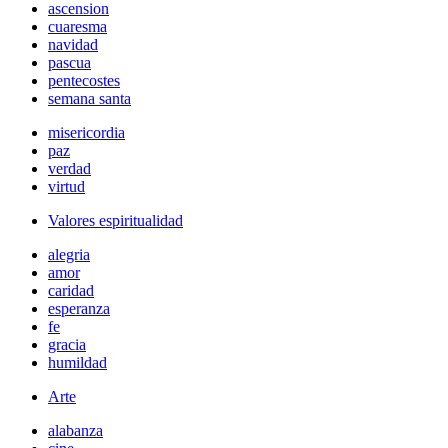
ascension
cuaresma
navidad
pascua
pentecostes
semana santa
misericordia
paz
verdad
virtud
Valores espiritualidad
alegria
amor
caridad
esperanza
fe
gracia
humildad
Arte
alabanza