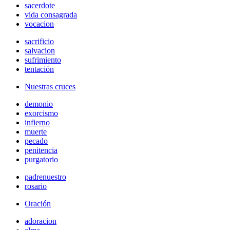
sacerdote
vida consagrada
vocacion
sacrificio
salvacion
sufrimiento
tentación
Nuestras cruces
demonio
exorcismo
infierno
muerte
pecado
penitencia
purgatorio
padrenuestro
rosario
Oración
adoracion