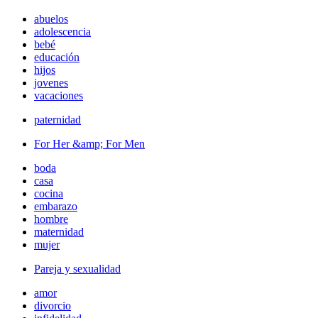
abuelos
adolescencia
bebé
educación
hijos
jovenes
vacaciones
paternidad
For Her &amp; For Men
boda
casa
cocina
embarazo
hombre
maternidad
mujer
Pareja y sexualidad
amor
divorcio