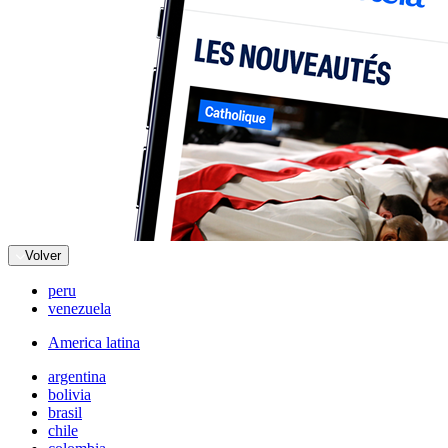
Volver
peru
venezuela
America latina
argentina
bolivia
brasil
chile