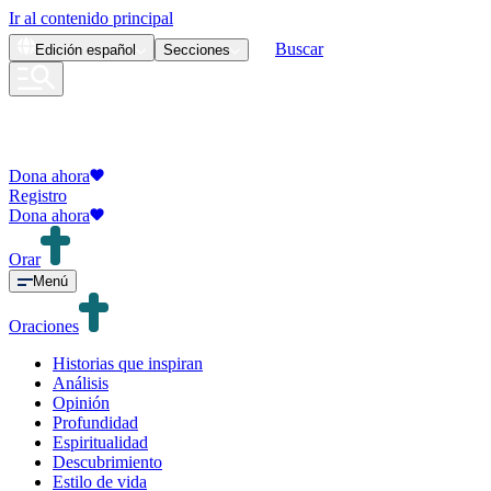
Ir al contenido principal
Buscar
Edición
español
Secciones
Dona ahora
Registro
Dona ahora
Orar
Menú
Oraciones
Historias que inspiran
Análisis
Opinión
Profundidad
Espiritualidad
Descubrimiento
Estilo de vida