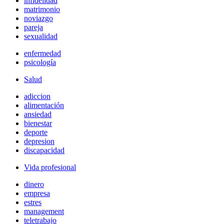
infidelidad
matrimonio
noviazgo
pareja
sexualidad
enfermedad
psicología
Salud
adiccion
alimentación
ansiedad
bienestar
deporte
depresion
discapacidad
Vida profesional
dinero
empresa
estres
management
teletrabajo