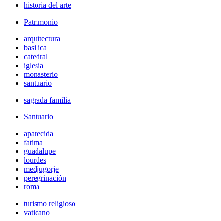
historia del arte
Patrimonio
arquitectura
basilica
catedral
iglesia
monasterio
santuario
sagrada familia
Santuario
aparecida
fatima
guadalupe
lourdes
medjugorje
peregrinación
roma
turismo religioso
vaticano