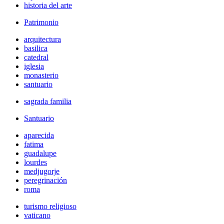
historia del arte
Patrimonio
arquitectura
basilica
catedral
iglesia
monasterio
santuario
sagrada familia
Santuario
aparecida
fatima
guadalupe
lourdes
medjugorje
peregrinación
roma
turismo religioso
vaticano