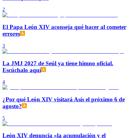
2
El Papa León XIV aconseja qué hacer al cometer
errores
3
La JMJ 2027 de Seúl ya tiene himno oficial.
Escúchalo aquí
4
¿Por qué León XIV visitará Asís el próximo 6 de
agosto?
5
León XIV denuncia «la acumulación y el