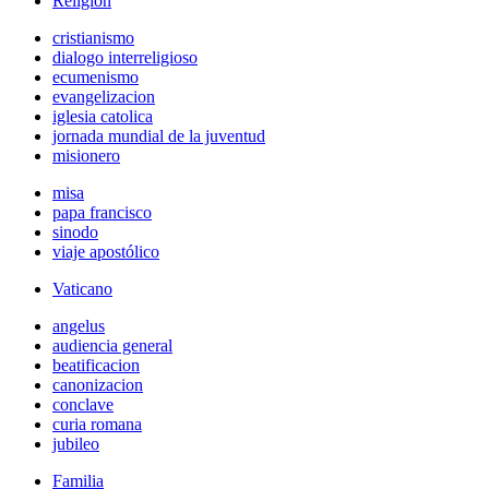
Religión
cristianismo
dialogo interreligioso
ecumenismo
evangelizacion
iglesia catolica
jornada mundial de la juventud
misionero
misa
papa francisco
sinodo
viaje apostólico
Vaticano
angelus
audiencia general
beatificacion
canonizacion
conclave
curia romana
jubileo
Familia