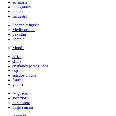
eutanasia
inmigrantes
política
secuestro
libertad religiosa
Medio oriente
pakistan
ucrania
Mundo
áfrica
china
cristianos perseguidos
españa
estados unidos
francia
guerra
religiosas
sacerdote
tierra santa
virgen maria