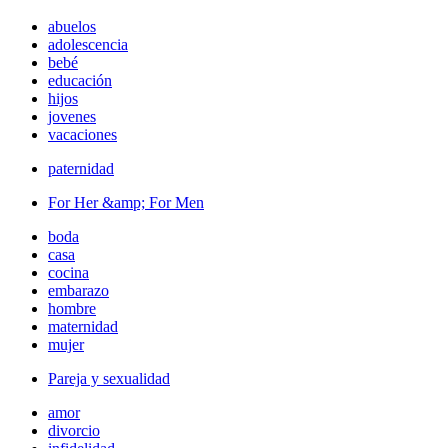
abuelos
adolescencia
bebé
educación
hijos
jovenes
vacaciones
paternidad
For Her &amp; For Men
boda
casa
cocina
embarazo
hombre
maternidad
mujer
Pareja y sexualidad
amor
divorcio