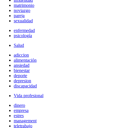
infidelidad
matrimonio
noviazgo
pareja
sexualidad
enfermedad
psicología
Salud
adiccion
alimentación
ansiedad
bienestar
deporte
depresion
discapacidad
Vida profesional
dinero
empresa
estres
management
teletrabajo