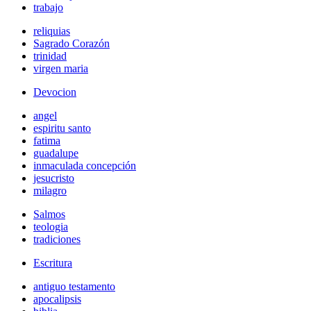
trabajo
reliquias
Sagrado Corazón
trinidad
virgen maria
Devocion
angel
espiritu santo
fatima
guadalupe
inmaculada concepción
jesucristo
milagro
Salmos
teologia
tradiciones
Escritura
antiguo testamento
apocalipsis