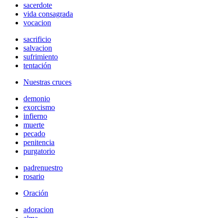
sacerdote
vida consagrada
vocacion
sacrificio
salvacion
sufrimiento
tentación
Nuestras cruces
demonio
exorcismo
infierno
muerte
pecado
penitencia
purgatorio
padrenuestro
rosario
Oración
adoracion