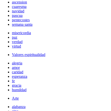
ascension
cuaresma
navidad
pascua
pentecostes
semana santa
misericordia
paz
verdad
virtud
Valores espiritualidad
alegria
amor
caridad
esperanza
fe
gracia
humildad
Arte
alabanza