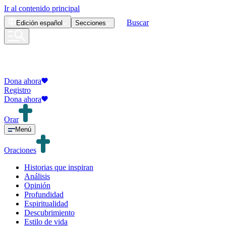
Ir al contenido principal
Buscar
Edición
español
Secciones
Dona ahora
Registro
Dona ahora
Orar
Menú
Oraciones
Historias que inspiran
Análisis
Opinión
Profundidad
Espiritualidad
Descubrimiento
Estilo de vida