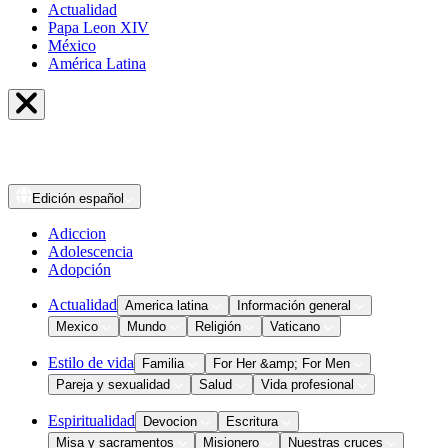
Actualidad
Papa Leon XIV
México
América Latina
Edición
español
Adiccion
Adolescencia
Adopción
Actualidad
America latina
Información general
Mexico
Mundo
Religión
Vaticano
Estilo de vida
Familia
For Her &amp; For Men
Pareja y sexualidad
Salud
Vida profesional
Espiritualidad
Devocion
Escritura
Misa y sacramentos
Misionero
Nuestras cruces