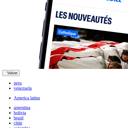
Volver
peru
venezuela
America latina
argentina
bolivia
brasil
chile