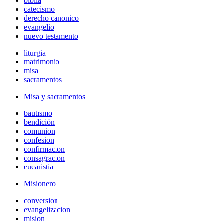
biblia
catecismo
derecho canonico
evangelio
nuevo testamento
liturgia
matrimonio
misa
sacramentos
Misa y sacramentos
bautismo
bendición
comunion
confesion
confirmacion
consagracion
eucaristia
Misionero
conversion
evangelizacion
mision