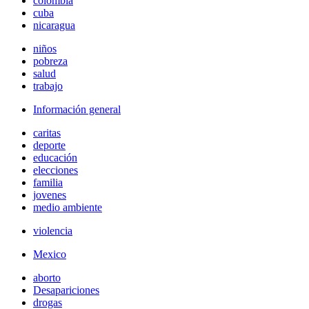
colombia
cuba
nicaragua
niños
pobreza
salud
trabajo
Información general
caritas
deporte
educación
elecciones
familia
jovenes
medio ambiente
violencia
Mexico
aborto
Desapariciones
drogas