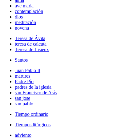
alma
ave maria
contemplación
dios
meditación
novena
Teresa de Ávila
teresa de calcuta
Teresa de Lisieux
Santos
Juan Pablo II
martires
Padre Pío
padres de la iglesia
san Francisco de Asís
san jose
san pablo
Tiempo ordinario
Tiempos litúrgicos
adviento