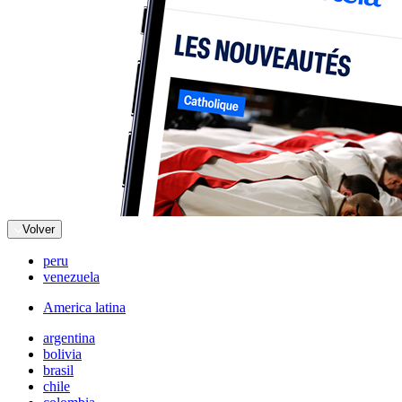
Volver
peru
venezuela
America latina
argentina
bolivia
brasil
chile