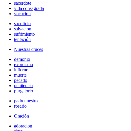
sacerdote
vida consagrada
vocacion
sacrificio
salvacion
sufrimiento
tentación
Nuestras cruces
demonio
exorcismo
infierno
muerte
pecado
penitencia
purgatorio
padrenuestro
rosario
Oración
adoracion