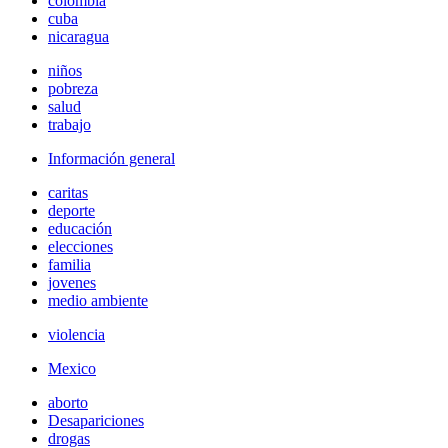
colombia
cuba
nicaragua
niños
pobreza
salud
trabajo
Información general
caritas
deporte
educación
elecciones
familia
jovenes
medio ambiente
violencia
Mexico
aborto
Desapariciones
drogas