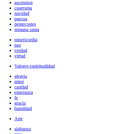
ascension
cuaresma
navidad
pascua
pentecostes
semana santa
misericordia
paz
verdad
virtud
Valores espiritualidad
alegria
amor
caridad
esperanza
fe
gracia
humildad
Arte
alabanza