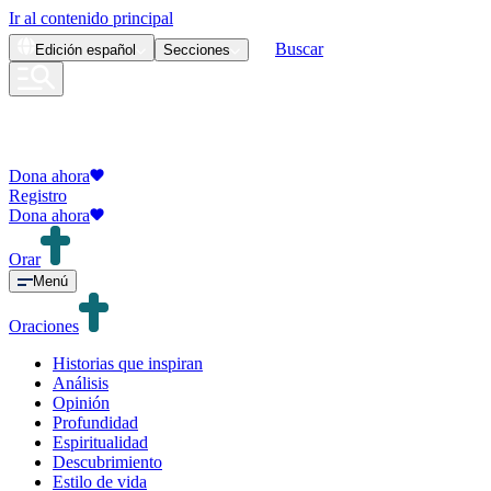
Ir al contenido principal
Buscar
Edición
español
Secciones
Dona ahora
Registro
Dona ahora
Orar
Menú
Oraciones
Historias que inspiran
Análisis
Opinión
Profundidad
Espiritualidad
Descubrimiento
Estilo de vida