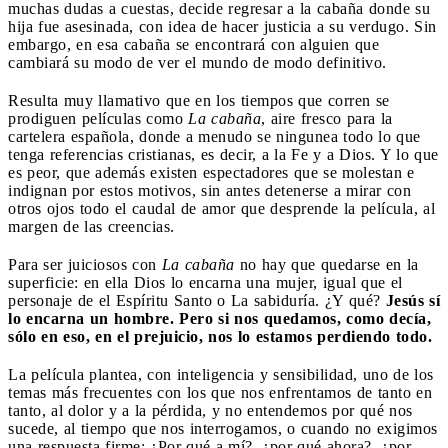
muchas dudas a cuestas, decide regresar a la cabaña donde su
hija fue asesinada, con idea de hacer justicia a su verdugo. Sin
embargo, en esa cabaña se encontrará con alguien que
cambiará su modo de ver el mundo de modo definitivo.
Resulta muy llamativo que en los tiempos que corren se
prodiguen películas como
La cabaña
, aire fresco para la
cartelera española, donde a menudo se ningunea todo lo que
tenga referencias cristianas, es decir, a la Fe y a Dios. Y lo que
es peor, que además existen espectadores que se molestan e
indignan por estos motivos, sin antes detenerse a mirar con
otros ojos todo el caudal de amor que desprende la película, al
margen de las creencias.
Para ser juiciosos con
La cabaña
no hay que quedarse en la
superficie: en ella Dios lo encarna una mujer, igual que el
personaje de el Espíritu Santo o La sabiduría. ¿Y qué?
Jesús sí
lo encarna un hombre. Pero si nos quedamos, como decía,
sólo en eso, en el prejuicio, nos lo estamos perdiendo todo.
La película plantea, con inteligencia y sensibilidad, uno de los
temas más frecuentes con los que nos enfrentamos de tanto en
tanto, al dolor y a la pérdida, y no entendemos por qué nos
sucede, al tiempo que nos interrogamos, o cuando no exigimos
una respuesta firme: ¿Por qué a mí?, ¿por qué ahora?, ¿por