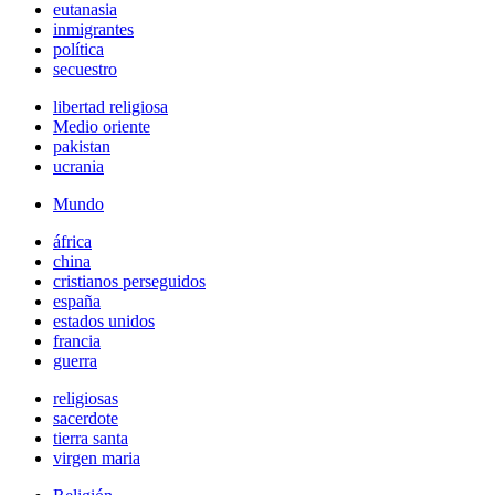
eutanasia
inmigrantes
política
secuestro
libertad religiosa
Medio oriente
pakistan
ucrania
Mundo
áfrica
china
cristianos perseguidos
españa
estados unidos
francia
guerra
religiosas
sacerdote
tierra santa
virgen maria