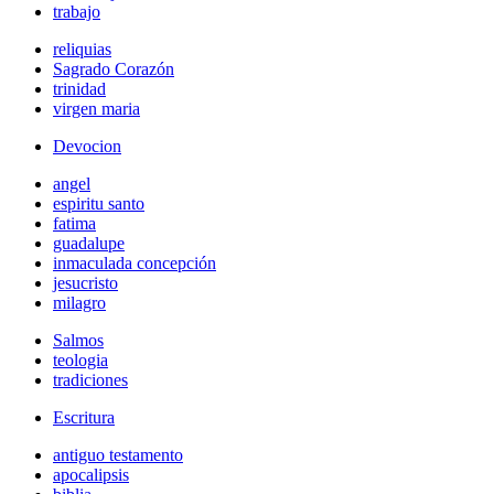
trabajo
reliquias
Sagrado Corazón
trinidad
virgen maria
Devocion
angel
espiritu santo
fatima
guadalupe
inmaculada concepción
jesucristo
milagro
Salmos
teologia
tradiciones
Escritura
antiguo testamento
apocalipsis