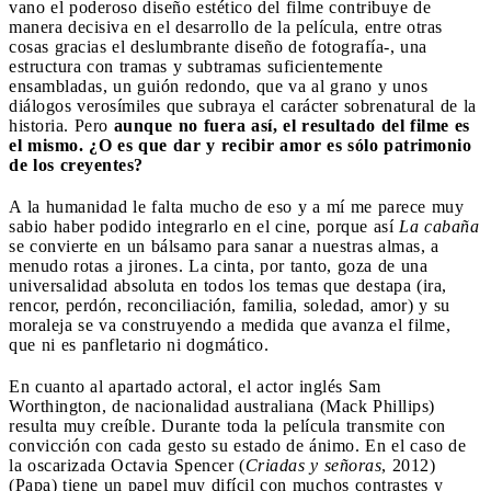
vano el poderoso diseño estético del filme contribuye de
manera decisiva en el desarrollo de la película, entre otras
cosas gracias el deslumbrante diseño de fotografía-, una
estructura con tramas y subtramas suficientemente
ensambladas, un guión redondo, que va al grano y unos
diálogos verosímiles que subraya el carácter sobrenatural de la
historia. Pero
aunque no fuera así, el resultado del filme es
el mismo. ¿O es que dar y recibir amor es sólo patrimonio
de los creyentes?
A la humanidad le falta mucho de eso y a mí me parece muy
sabio haber podido integrarlo en el cine, porque así
La cabaña
se convierte en un bálsamo para sanar a nuestras almas, a
menudo rotas a jirones. La cinta, por tanto, goza de una
universalidad absoluta en todos los temas que destapa (ira,
rencor, perdón, reconciliación, familia, soledad, amor) y su
moraleja se va construyendo a medida que avanza el filme,
que ni es panfletario ni dogmático.
En cuanto al apartado actoral, el actor inglés Sam
Worthington, de nacionalidad australiana (Mack Phillips)
resulta muy creíble. Durante toda la película transmite con
convicción con cada gesto su estado de ánimo. En el caso de
la oscarizada Octavia Spencer (
Criadas y señoras
, 2012)
(Papa) tiene un papel muy difícil con muchos contrastes y