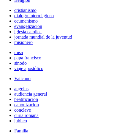
Religión
cristianismo
dialogo interreligioso
ecumenismo
evangelizacion
iglesia catolica
jornada mundial de la juventud
misionero
misa
papa francisco
sinodo
viaje apostólico
Vaticano
angelus
audiencia general
beatificacion
canonizacion
conclave
curia romana
jubileo
Familia