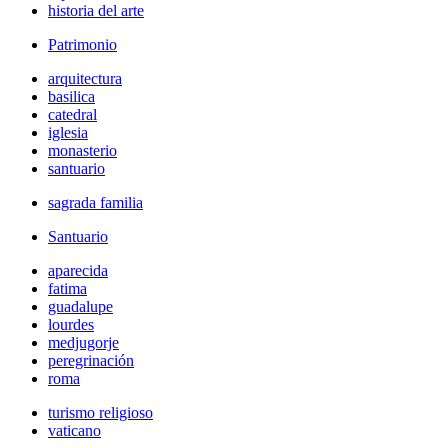
historia del arte
Patrimonio
arquitectura
basilica
catedral
iglesia
monasterio
santuario
sagrada familia
Santuario
aparecida
fatima
guadalupe
lourdes
medjugorje
peregrinación
roma
turismo religioso
vaticano