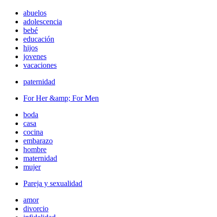
abuelos
adolescencia
bebé
educación
hijos
jovenes
vacaciones
paternidad
For Her &amp; For Men
boda
casa
cocina
embarazo
hombre
maternidad
mujer
Pareja y sexualidad
amor
divorcio