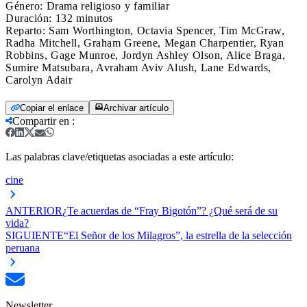
Género: Drama religioso y familiar
Duración: 132 minutos
Reparto: Sam Worthington, Octavia Spencer, Tim McGraw,
Radha Mitchell, Graham Greene, Megan Charpentier, Ryan
Robbins, Gage Munroe, Jordyn Ashley Olson, Alice Braga,
Sumire Matsubara, Avraham Aviv Alush, Lane Edwards,
Carolyn Adair
Copiar el enlace
Archivar artículo
Compartir en
:
Las palabras clave/etiquetas asociadas a este artículo:
cine
ANTERIOR
¿Te acuerdas de “Fray Bigotón”? ¿Qué será de su
vida?
SIGUIENTE
“El Señor de los Milagros”, la estrella de la selección
peruana
Newsletter