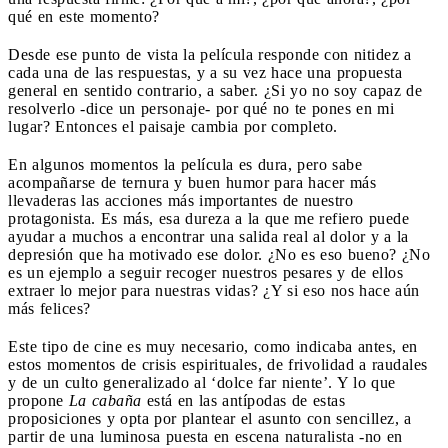
qué en este momento?
Desde ese punto de vista la película responde con nitidez a
cada una de las respuestas, y a su vez hace una propuesta
general en sentido contrario, a saber. ¿Si yo no soy capaz de
resolverlo -dice un personaje- por qué no te pones en mi
lugar? Entonces el paisaje cambia por completo.
En algunos momentos la película es dura, pero sabe
acompañarse de ternura y buen humor para hacer más
llevaderas las acciones más importantes de nuestro
protagonista. Es más, esa dureza a la que me refiero puede
ayudar a muchos a encontrar una salida real al dolor y a la
depresión que ha motivado ese dolor. ¿No es eso bueno? ¿No
es un ejemplo a seguir recoger nuestros pesares y de ellos
extraer lo mejor para nuestras vidas? ¿Y si eso nos hace aún
más felices?
Este tipo de cine es muy necesario, como indicaba antes, en
estos momentos de crisis espirituales, de frivolidad a raudales
y de un culto generalizado al ‘dolce far niente’. Y lo que
propone
La cabaña
está en las antípodas de estas
proposiciones y opta por plantear el asunto con sencillez, a
partir de una luminosa puesta en escena naturalista -no en