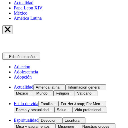
Actualidad
Papa Leon XIV
México
América Latina
Edición
español
Adiccion
Adolescencia
Adopción
Actualidad
America latina
Información general
Mexico
Mundo
Religión
Vaticano
Estilo de vida
Familia
For Her &amp; For Men
Pareja y sexualidad
Salud
Vida profesional
Espiritualidad
Devocion
Escritura
Misa y sacramentos
Misionero
Nuestras cruces