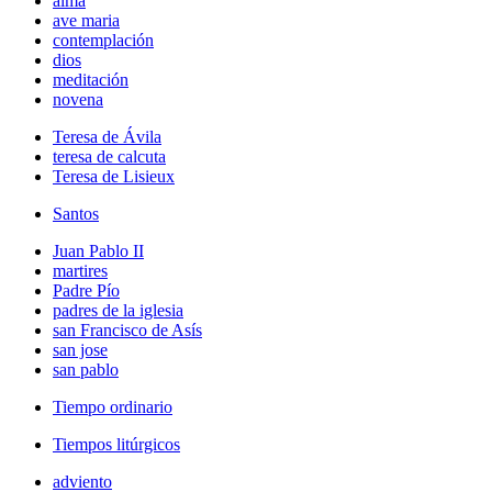
alma
ave maria
contemplación
dios
meditación
novena
Teresa de Ávila
teresa de calcuta
Teresa de Lisieux
Santos
Juan Pablo II
martires
Padre Pío
padres de la iglesia
san Francisco de Asís
san jose
san pablo
Tiempo ordinario
Tiempos litúrgicos
adviento