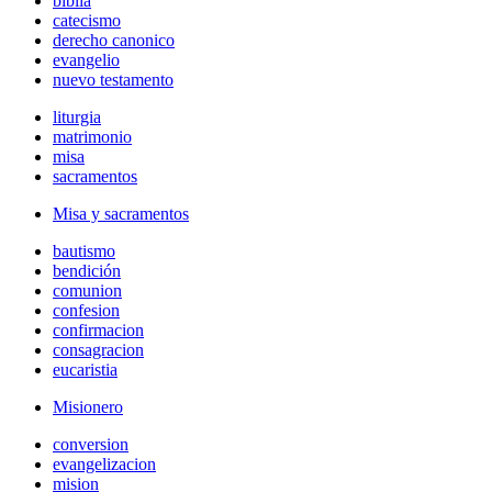
biblia
catecismo
derecho canonico
evangelio
nuevo testamento
liturgia
matrimonio
misa
sacramentos
Misa y sacramentos
bautismo
bendición
comunion
confesion
confirmacion
consagracion
eucaristia
Misionero
conversion
evangelizacion
mision