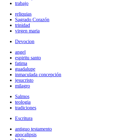
trabajo
reliquias
Sagrado Corazón
trinidad
virgen maria
Devocion
angel
espiritu santo
fatima
guadalupe
inmaculada concepción
jesucristo
milagro
Salmos
teologia
tradiciones
Escritura
antiguo testamento
apocalipsis