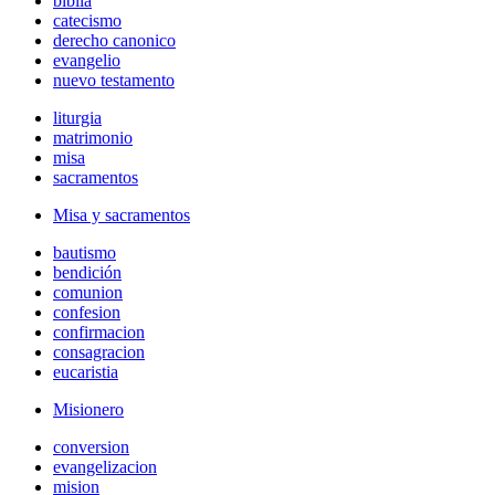
biblia
catecismo
derecho canonico
evangelio
nuevo testamento
liturgia
matrimonio
misa
sacramentos
Misa y sacramentos
bautismo
bendición
comunion
confesion
confirmacion
consagracion
eucaristia
Misionero
conversion
evangelizacion
mision