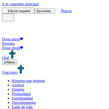
Ir al contenido principal
Buscar
Edición
español
Secciones
Dona ahora
Registro
Dona ahora
Orar
Menú
Oraciones
Historias que inspiran
Análisis
Opinión
Profundidad
Espiritualidad
Descubrimiento
Estilo de vida