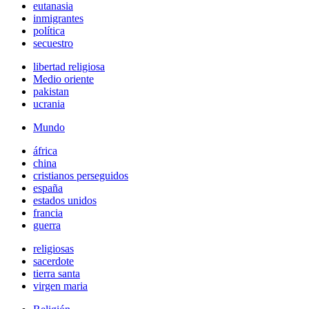
eutanasia
inmigrantes
política
secuestro
libertad religiosa
Medio oriente
pakistan
ucrania
Mundo
áfrica
china
cristianos perseguidos
españa
estados unidos
francia
guerra
religiosas
sacerdote
tierra santa
virgen maria