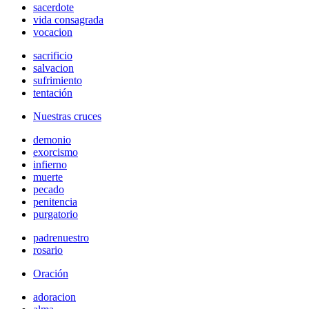
sacerdote
vida consagrada
vocacion
sacrificio
salvacion
sufrimiento
tentación
Nuestras cruces
demonio
exorcismo
infierno
muerte
pecado
penitencia
purgatorio
padrenuestro
rosario
Oración
adoracion