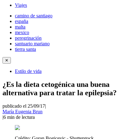
Viajes
camino de santiago
españa
malta
mexico
peregrinación
santuario mariano
tierra santa
✕
Estilo de vida
¿Es la dieta cetogénica una buena
alternativa para tratar la epilepsia?
publicado el 25/09/17
|
María Eugenia Brun
|
6
min de lectura
Crédito:
Goran Bogicevic - Shutterstock