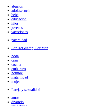
abuelos
adolescencia
bebé
educación
hijos
jovenes
vacaciones
paternidad
For Her &amp; For Men
boda
casa
cocina
embarazo
hombre
maternidad
mujer
Pareja y sexualidad
amor
divorcio