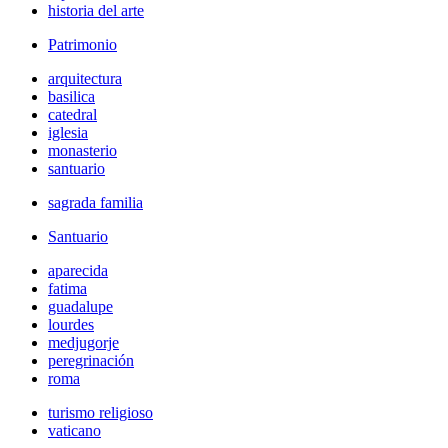
historia del arte
Patrimonio
arquitectura
basilica
catedral
iglesia
monasterio
santuario
sagrada familia
Santuario
aparecida
fatima
guadalupe
lourdes
medjugorje
peregrinación
roma
turismo religioso
vaticano