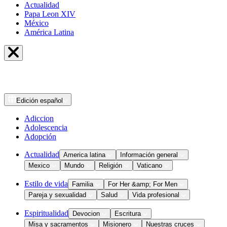
Actualidad
Papa Leon XIV
México
América Latina
Edición
español
Adiccion
Adolescencia
Adopción
Actualidad
America latina
Información general
Mexico
Mundo
Religión
Vaticano
Estilo de vida
Familia
For Her &amp; For Men
Pareja y sexualidad
Salud
Vida profesional
Espiritualidad
Devocion
Escritura
Misa y sacramentos
Misionero
Nuestras cruces