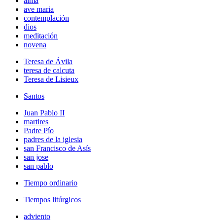
alma
ave maria
contemplación
dios
meditación
novena
Teresa de Ávila
teresa de calcuta
Teresa de Lisieux
Santos
Juan Pablo II
martires
Padre Pío
padres de la iglesia
san Francisco de Asís
san jose
san pablo
Tiempo ordinario
Tiempos litúrgicos
adviento