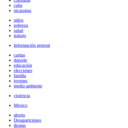
colombia
cuba
nicaragua
niños
pobreza
salud
trabajo
Información general
caritas
deporte
educación
elecciones
familia
jovenes
medio ambiente
violencia
Mexico
aborto
Desapariciones
drogas