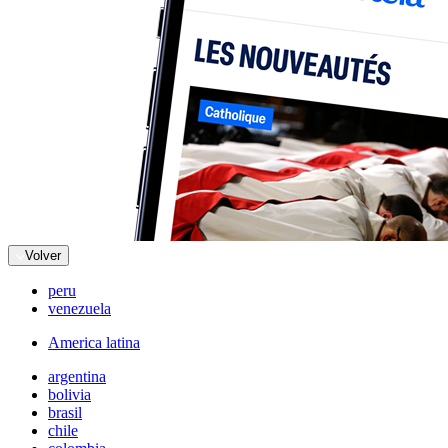
Volver
peru
venezuela
America latina
argentina
bolivia
brasil
chile