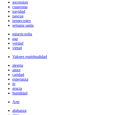
ascension
cuaresma
navidad
pascua
pentecostes
semana santa
misericordia
paz
verdad
virtud
Valores espiritualidad
alegria
amor
caridad
esperanza
fe
gracia
humildad
Arte
alabanza