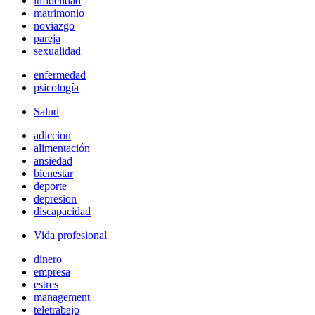
infidelidad
matrimonio
noviazgo
pareja
sexualidad
enfermedad
psicología
Salud
adiccion
alimentación
ansiedad
bienestar
deporte
depresion
discapacidad
Vida profesional
dinero
empresa
estres
management
teletrabajo