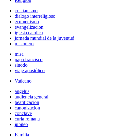
Religión
cristianismo
dialogo interreligioso
ecumenismo
evangelizacion
iglesia catolica
jornada mundial de la juventud
misionero
misa
papa francisco
sinodo
viaje apostólico
Vaticano
angelus
audiencia general
beatificacion
canonizacion
conclave
curia romana
jubileo
Familia