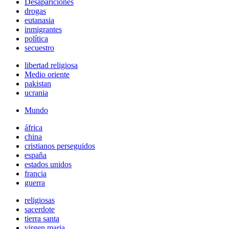
Desapariciones
drogas
eutanasia
inmigrantes
política
secuestro
libertad religiosa
Medio oriente
pakistan
ucrania
Mundo
áfrica
china
cristianos perseguidos
españa
estados unidos
francia
guerra
religiosas
sacerdote
tierra santa
virgen maria