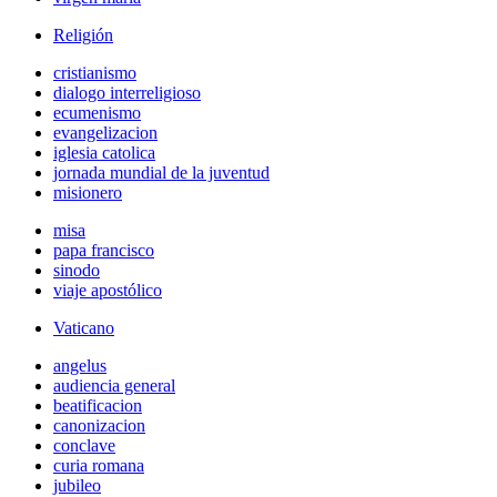
Religión
cristianismo
dialogo interreligioso
ecumenismo
evangelizacion
iglesia catolica
jornada mundial de la juventud
misionero
misa
papa francisco
sinodo
viaje apostólico
Vaticano
angelus
audiencia general
beatificacion
canonizacion
conclave
curia romana
jubileo