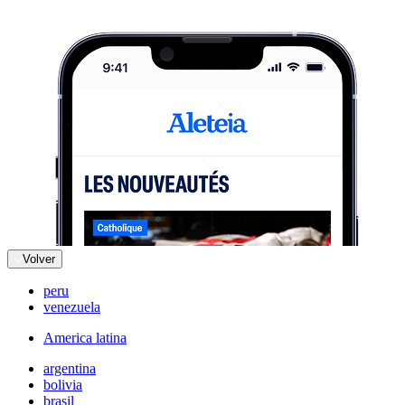
Volver
peru
venezuela
America latina
argentina
bolivia
brasil