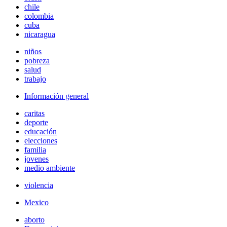
chile
colombia
cuba
nicaragua
niños
pobreza
salud
trabajo
Información general
caritas
deporte
educación
elecciones
familia
jovenes
medio ambiente
violencia
Mexico
aborto