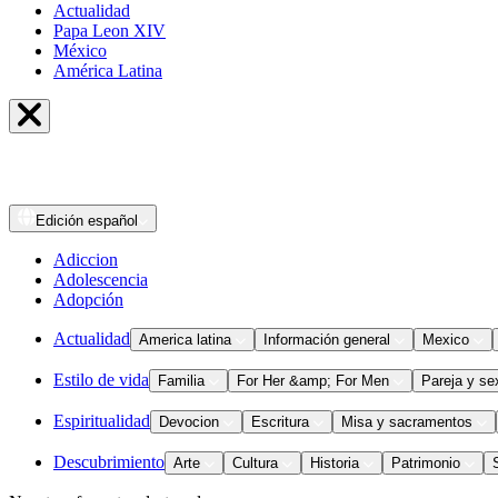
Actualidad
Papa Leon XIV
México
América Latina
Edición
español
Adiccion
Adolescencia
Adopción
Actualidad
America latina
Información general
Mexico
Estilo de vida
Familia
For Her &amp; For Men
Pareja y se
Espiritualidad
Devocion
Escritura
Misa y sacramentos
Descubrimiento
Arte
Cultura
Historia
Patrimonio