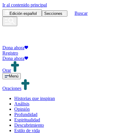
Ir al contenido principal
Buscar
Edición
español
Secciones
Dona ahora
Registro
Dona ahora
Orar
Menú
Oraciones
Historias que inspiran
Análisis
Opinión
Profundidad
Espiritualidad
Descubrimiento
Estilo de vida