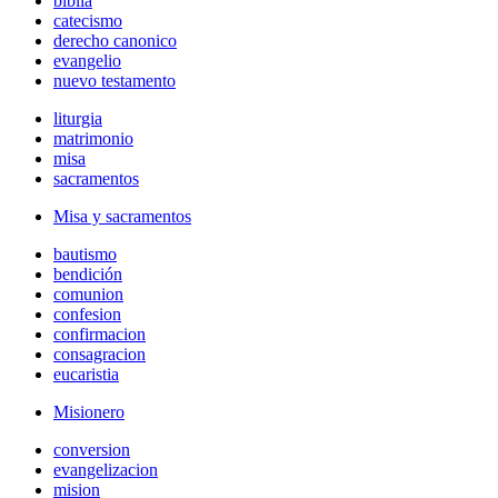
biblia
catecismo
derecho canonico
evangelio
nuevo testamento
liturgia
matrimonio
misa
sacramentos
Misa y sacramentos
bautismo
bendición
comunion
confesion
confirmacion
consagracion
eucaristia
Misionero
conversion
evangelizacion
mision