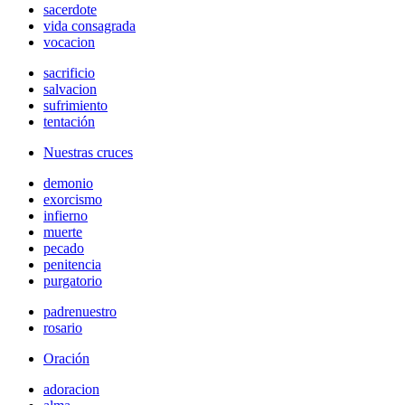
sacerdote
vida consagrada
vocacion
sacrificio
salvacion
sufrimiento
tentación
Nuestras cruces
demonio
exorcismo
infierno
muerte
pecado
penitencia
purgatorio
padrenuestro
rosario
Oración
adoracion