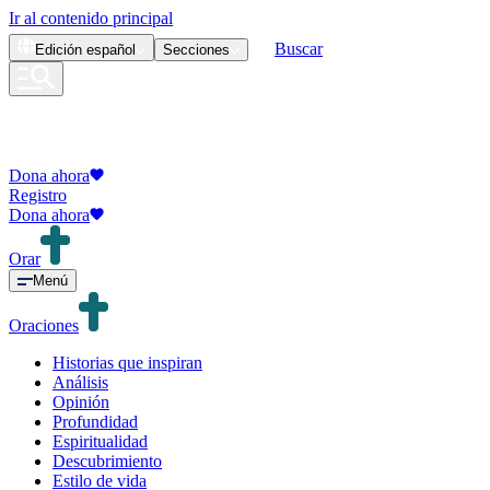
Ir al contenido principal
Buscar
Edición
español
Secciones
Dona ahora
Registro
Dona ahora
Orar
Menú
Oraciones
Historias que inspiran
Análisis
Opinión
Profundidad
Espiritualidad
Descubrimiento
Estilo de vida