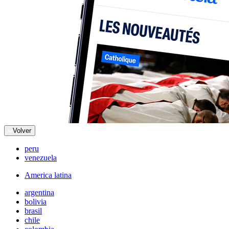
Volver
peru
venezuela
America latina
argentina
bolivia
brasil
chile