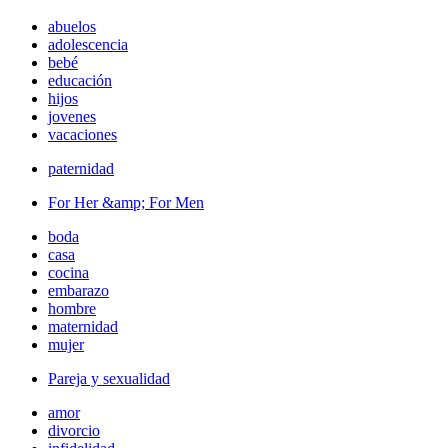
abuelos
adolescencia
bebé
educación
hijos
jovenes
vacaciones
paternidad
For Her &amp; For Men
boda
casa
cocina
embarazo
hombre
maternidad
mujer
Pareja y sexualidad
amor
divorcio