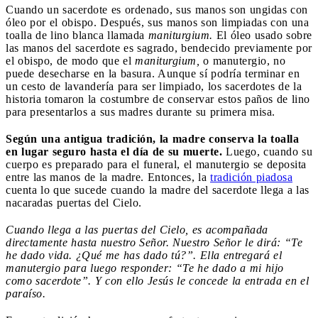
Cuando un sacerdote es ordenado, sus manos son ungidas con
óleo por el obispo. Después, sus manos son limpiadas con una
toalla de lino blanca llamada
maniturgium.
El óleo usado sobre
las manos del sacerdote es sagrado, bendecido previamente por
el obispo, de modo que el
maniturgium,
o manutergio, no
puede desecharse en la basura. Aunque sí podría terminar en
un cesto de lavandería para ser limpiado, los sacerdotes de la
historia tomaron la costumbre de conservar estos paños de lino
para presentarlos a sus madres durante su primera misa.
Según una antigua tradición, la madre conserva la toalla
en lugar seguro hasta el día de su muerte.
Luego, cuando su
cuerpo es preparado para el funeral, el manutergio se deposita
entre las manos de la madre. Entonces, la
tradición piadosa
cuenta lo que sucede cuando la madre del sacerdote llega a las
nacaradas puertas del Cielo.
Cuando llega a las puertas del Cielo, es acompañada
directamente hasta nuestro Señor. Nuestro Señor le dirá: “Te
he dado vida. ¿Qué me has dado tú?”. Ella entregará el
manutergio para luego responder: “Te he dado a mi hijo
como sacerdote”. Y con ello Jesús le concede la entrada en el
paraíso.