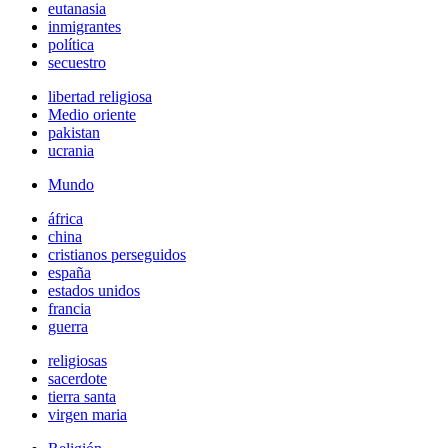
eutanasia
inmigrantes
política
secuestro
libertad religiosa
Medio oriente
pakistan
ucrania
Mundo
áfrica
china
cristianos perseguidos
españa
estados unidos
francia
guerra
religiosas
sacerdote
tierra santa
virgen maria