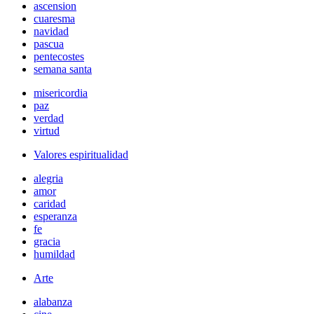
ascension
cuaresma
navidad
pascua
pentecostes
semana santa
misericordia
paz
verdad
virtud
Valores espiritualidad
alegria
amor
caridad
esperanza
fe
gracia
humildad
Arte
alabanza