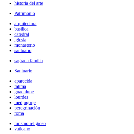
historia del arte
Patrimonio
arquitectura
basilica
catedral
iglesia
monasterio
santuario
sagrada familia
Santuario
aparecida
fatima
guadalupe
lourdes
medjugorje
peregrinación
roma
turismo religioso
vaticano