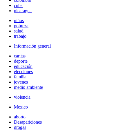
colombia
cuba
nicaragua
niños
pobreza
salud
trabajo
Información general
caritas
deporte
educación
elecciones
familia
jovenes
medio ambiente
violencia
Mexico
aborto
Desapariciones
drogas