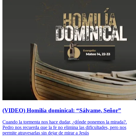
(VIDEO) Homilía dominical: “Sálvame, Señor”
Cuando la tormenta nos hace dudar, ¿dónde ponemos la mirada?.
Pedro nos recuerda que la fe no elimina las dificultades, pero nos
permite atravesarlas sin dejar de mirar a Jesús