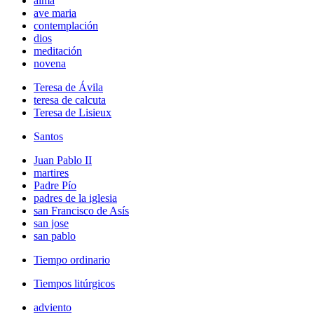
alma
ave maria
contemplación
dios
meditación
novena
Teresa de Ávila
teresa de calcuta
Teresa de Lisieux
Santos
Juan Pablo II
martires
Padre Pío
padres de la iglesia
san Francisco de Asís
san jose
san pablo
Tiempo ordinario
Tiempos litúrgicos
adviento