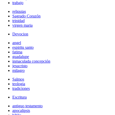
trabajo
reliquias
Sagrado Corazón
trinidad
virgen maria
Devocion
angel
espiritu santo
fatima
guadalupe
inmaculada concepción
jesucristo
milagro
Salmos
teologia
tradiciones
Escritura
antiguo testamento
apocalipsis