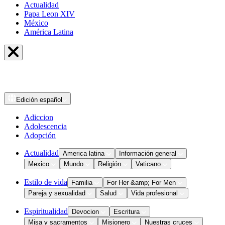
Actualidad
Papa Leon XIV
México
América Latina
Edición
español
Adiccion
Adolescencia
Adopción
Actualidad
America latina
Información general
Mexico
Mundo
Religión
Vaticano
Estilo de vida
Familia
For Her &amp; For Men
Pareja y sexualidad
Salud
Vida profesional
Espiritualidad
Devocion
Escritura
Misa y sacramentos
Misionero
Nuestras cruces