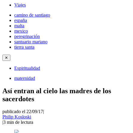
Viajes
camino de santiago
españa
malta
mexico
peregrinación
santuario mariano
tierra santa
✕
Espiritualidad
maternidad
Así entran al cielo las madres de los
sacerdotes
publicado el 22/09/17
|
Philip Kosloski
|
3
min de lectura