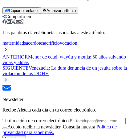
Copiar el enlace
Archivar artículo
Compartir en
:
Las palabras clave/etiquetas asociadas a este artículo:
maternidad
sacerdote
sacrificio
vocacion
ANTERIOR
Menor de edad, wayúu y monja: 50 años salvando
vidas y almas
SIGUIENTE
Venezuela: La dura denuncia de un jesuita sobre la
violación de los DDHH
Newsletter
Recibe Aleteia cada día en tu correo electrónico.
Tu dirección de correo electrónico
Acepto recibir la newsletter. Consulta nuestra
Política de
privacidad para saber más.