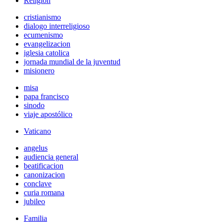
Religión
cristianismo
dialogo interreligioso
ecumenismo
evangelizacion
iglesia catolica
jornada mundial de la juventud
misionero
misa
papa francisco
sinodo
viaje apostólico
Vaticano
angelus
audiencia general
beatificacion
canonizacion
conclave
curia romana
jubileo
Familia