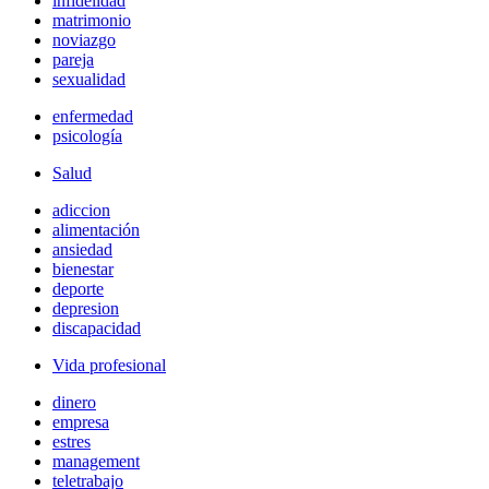
infidelidad
matrimonio
noviazgo
pareja
sexualidad
enfermedad
psicología
Salud
adiccion
alimentación
ansiedad
bienestar
deporte
depresion
discapacidad
Vida profesional
dinero
empresa
estres
management
teletrabajo