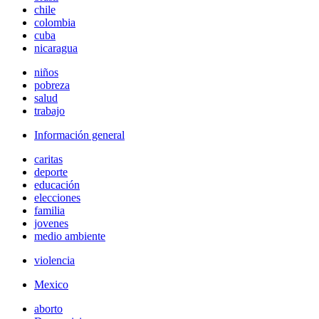
chile
colombia
cuba
nicaragua
niños
pobreza
salud
trabajo
Información general
caritas
deporte
educación
elecciones
familia
jovenes
medio ambiente
violencia
Mexico
aborto