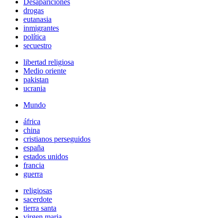
Desapariciones
drogas
eutanasia
inmigrantes
política
secuestro
libertad religiosa
Medio oriente
pakistan
ucrania
Mundo
áfrica
china
cristianos perseguidos
españa
estados unidos
francia
guerra
religiosas
sacerdote
tierra santa
virgen maria