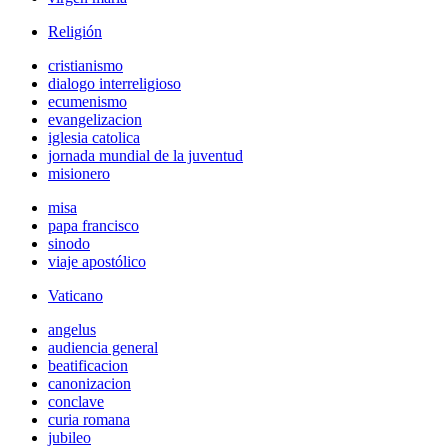
Religión
cristianismo
dialogo interreligioso
ecumenismo
evangelizacion
iglesia catolica
jornada mundial de la juventud
misionero
misa
papa francisco
sinodo
viaje apostólico
Vaticano
angelus
audiencia general
beatificacion
canonizacion
conclave
curia romana
jubileo