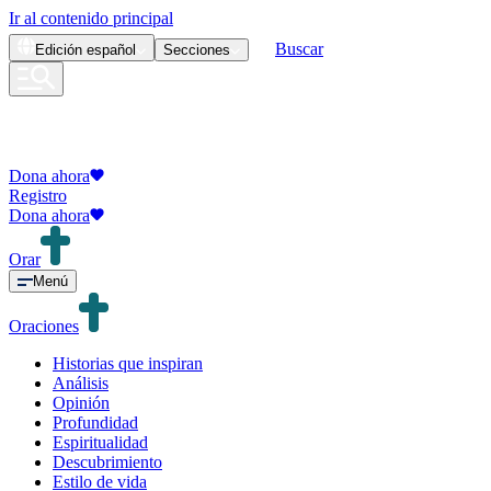
Ir al contenido principal
Buscar
Edición
español
Secciones
Dona ahora
Registro
Dona ahora
Orar
Menú
Oraciones
Historias que inspiran
Análisis
Opinión
Profundidad
Espiritualidad
Descubrimiento
Estilo de vida