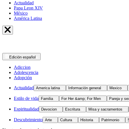
Actualidad
Papa Leon XIV
México
América Latina
Edición
español
Adiccion
Adolescencia
Adopción
Actualidad
America latina
Información general
Mexico
Estilo de vida
Familia
For Her &amp; For Men
Pareja y se
Espiritualidad
Devocion
Escritura
Misa y sacramentos
Descubrimiento
Arte
Cultura
Historia
Patrimonio