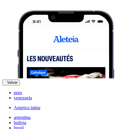
Volver
peru
venezuela
America latina
argentina
bolivia
brasil