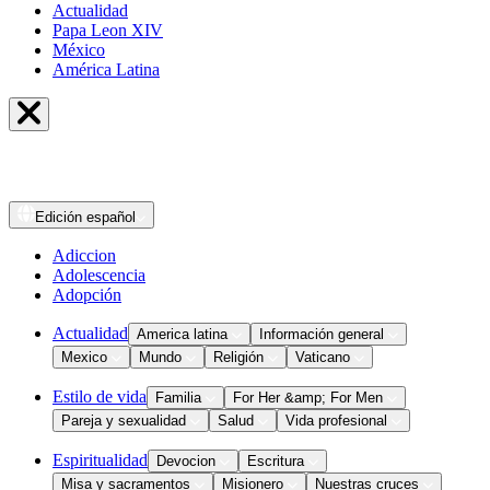
Actualidad
Papa Leon XIV
México
América Latina
Edición
español
Adiccion
Adolescencia
Adopción
Actualidad
America latina
Información general
Mexico
Mundo
Religión
Vaticano
Estilo de vida
Familia
For Her &amp; For Men
Pareja y sexualidad
Salud
Vida profesional
Espiritualidad
Devocion
Escritura
Misa y sacramentos
Misionero
Nuestras cruces