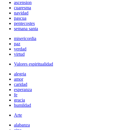
ascension
cuaresma
navidad
pascua
pentecostes
semana santa
misericordia
paz
verdad
virtud
Valores espiritualidad
alegria
amor
caridad
esperanza
fe
gracia
humildad
Arte
alabanza