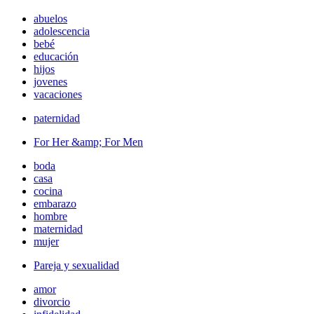
abuelos
adolescencia
bebé
educación
hijos
jovenes
vacaciones
paternidad
For Her &amp; For Men
boda
casa
cocina
embarazo
hombre
maternidad
mujer
Pareja y sexualidad
amor
divorcio