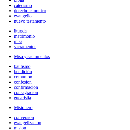
biblia
catecismo
derecho canonico
evangelio
nuevo testamento
liturgia
matrimonio
misa
sacramentos
Misa y sacramentos
bautismo
bendición
comunion
confesion
confirmacion
consagracion
eucaristia
Misionero
conversion
evangelizacion
mision