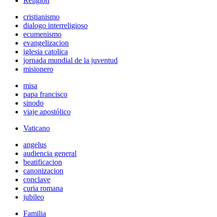
Religión
cristianismo
dialogo interreligioso
ecumenismo
evangelizacion
iglesia catolica
jornada mundial de la juventud
misionero
misa
papa francisco
sinodo
viaje apostólico
Vaticano
angelus
audiencia general
beatificacion
canonizacion
conclave
curia romana
jubileo
Familia