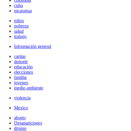
colombia
cuba
nicaragua
niños
pobreza
salud
trabajo
Información general
caritas
deporte
educación
elecciones
familia
jovenes
medio ambiente
violencia
Mexico
aborto
Desapariciones
drogas