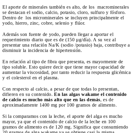
El aporte de minerales también es alto, de los macrominerales
se destacan el sodio, calcio, potasio, cloro, sulfuro y fósforo.
Dentro de los microminerales se incluyen principalmente el
yodo, hierro, zinc, cobre, selenio y flúor.
Además son fuente de yodo, pueden llegar a aportar el
requerimiento diario que es de (150 µg/día). A su vez al
presentar una relación Na/K (sodio /potasio) baja, contribuye a
disminuir la incidencia de hipertensión.
En relación al tipo de fibra que presenta, es mayormente de
tipo soluble. Esto quiere decir que tiene mayor capacidad de
aumentar la viscosidad, por tanto reducir la respuesta glicémica
y el colesterol en el plasma.
Con respecto al calcio, a pesar de que todas lo presentan,
difieren en su contenido.
En las algas wakame el contenido
de calcio es mucho más alto que en las demás
, es de
aproximadamente 1400 mg por 100 gramos de alimento.
Si la comparamos con la leche, el aporte del alga es mucho
mayor, ya que el contenido de calcio de la leche en 100
gramos de alimento es de 120 mg. Significa que consumiendo
20 gramos de alga wakame ya se obtiene casi la misma