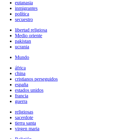
eutanasia
inmigrantes
política
secuestro
libertad religiosa
Medio oriente
pakistan
ucrania
Mundo
áfrica
china
cristianos perseguidos
españa
estados unidos
francia
guerra
religiosas
sacerdote
tierra santa
virgen maria