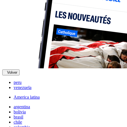
Volver
peru
venezuela
America latina
argentina
bolivia
brasil
chile