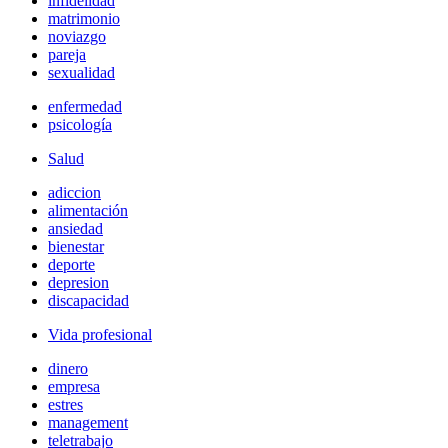
infidelidad
matrimonio
noviazgo
pareja
sexualidad
enfermedad
psicología
Salud
adiccion
alimentación
ansiedad
bienestar
deporte
depresion
discapacidad
Vida profesional
dinero
empresa
estres
management
teletrabajo