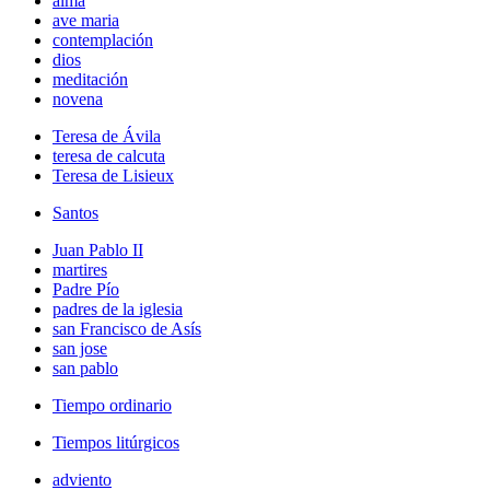
alma
ave maria
contemplación
dios
meditación
novena
Teresa de Ávila
teresa de calcuta
Teresa de Lisieux
Santos
Juan Pablo II
martires
Padre Pío
padres de la iglesia
san Francisco de Asís
san jose
san pablo
Tiempo ordinario
Tiempos litúrgicos
adviento