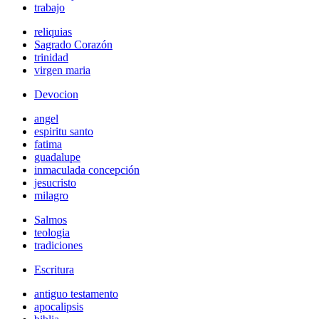
trabajo
reliquias
Sagrado Corazón
trinidad
virgen maria
Devocion
angel
espiritu santo
fatima
guadalupe
inmaculada concepción
jesucristo
milagro
Salmos
teologia
tradiciones
Escritura
antiguo testamento
apocalipsis