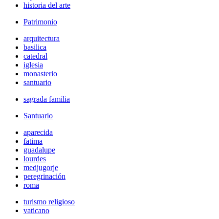
historia del arte
Patrimonio
arquitectura
basilica
catedral
iglesia
monasterio
santuario
sagrada familia
Santuario
aparecida
fatima
guadalupe
lourdes
medjugorje
peregrinación
roma
turismo religioso
vaticano