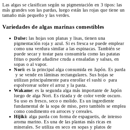
Las algas se clasifican según su pigmentación en 3 tipos: las
más grandes son las pardas, luego están las rojas que tiene un
tamaño más pequeño y las verdes.
Variedades de algas marinas comestibles
Dulse:
las hojas son planas y lisas, tienen una
pigmentación roja y azul. Si es fresca se puede emplear
como una verdura similar a las espinacas. También se
puede secar y tostar para consumirla como las patatas
fritas o puede añadirse cruda a ensaladas y salsas, en
sopas o al vapor.
Nori:
es la principal alga consumida en Japón. Es parda
y se vende en láminas rectangulares. Sus hojas se
utilizan principalmente para enrollar el sushi o para
espolvorear sobre el arroz y la pasta.
Wakame
: es la segunda alga más importante de Japón
luego de alga Nori. Es rizada y de color verde oscuro.
Su uso es fresco, seco o molido. Es un ingrediente
fundamental de la sopa de miso, pero también se emplea
como condimento en arroces y cereales.
Hijiki:
alga parda con forma de espaguetis, de intenso
aroma marino. Es una de las plantas más ricas en
minerales. Se utiliza en seco en sopas y platos de