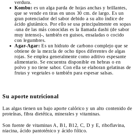
verdura.
Kombu:
es un alga parda de hojas anchas y brillantes,
que se vende en tiras en unos 30 cm. de largo. Es un
gran potenciador del sabor debido a su alto índice de
ácido glutámico. Por ello se usa principalmente en sopas
-una de las más conocidas es la llamada dashi (de sabor
muy intenso)-, también en guisos, ensaladas o cocido
con legumbres.
Agar-Agar:
Es un hidrato de carbono complejo que se
obtiene de la mezcla de ocho tipos diferentes de algas
rojas. Se emplea generalmente como aditivo espesante
alimentario. Se encuentra disponible en hebras o en
polvo y no tiene sabor. Con ella se elaboran gelatinas de
frutas y vegetales o también para espesar salsas.
Su aporte nutricional
Las algas tienen un bajo aporte calórico y un alto contenido de
proteínas, fibra dietética, minerales y vitaminas.
Son fuente de vitaminas A, B1, B12, C, D y E, riboflavina,
niacina, ácido pantoténico y ácido fólico.