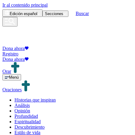
Ir al contenido principal
Buscar
Edición
español
Secciones
Dona ahora
Registro
Dona ahora
Orar
Menú
Oraciones
Historias que inspiran
Análisis
Opinión
Profundidad
Espiritualidad
Descubrimiento
Estilo de vida