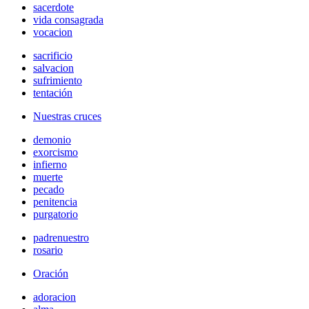
sacerdote
vida consagrada
vocacion
sacrificio
salvacion
sufrimiento
tentación
Nuestras cruces
demonio
exorcismo
infierno
muerte
pecado
penitencia
purgatorio
padrenuestro
rosario
Oración
adoracion