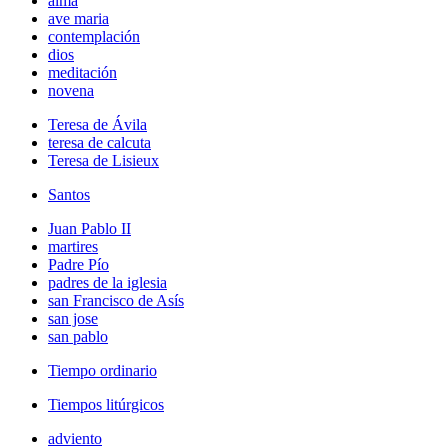
alma
ave maria
contemplación
dios
meditación
novena
Teresa de Ávila
teresa de calcuta
Teresa de Lisieux
Santos
Juan Pablo II
martires
Padre Pío
padres de la iglesia
san Francisco de Asís
san jose
san pablo
Tiempo ordinario
Tiempos litúrgicos
adviento