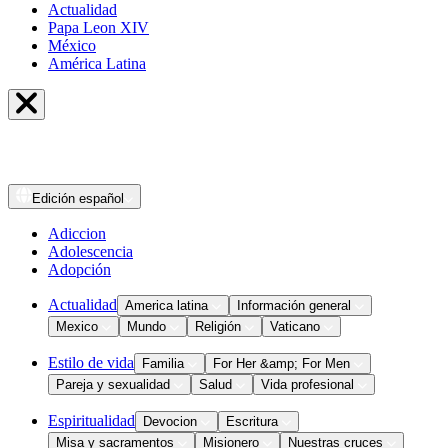
Actualidad
Papa Leon XIV
México
América Latina
Edición
español
Adiccion
Adolescencia
Adopción
Actualidad
America latina
Información general
Mexico
Mundo
Religión
Vaticano
Estilo de vida
Familia
For Her &amp; For Men
Pareja y sexualidad
Salud
Vida profesional
Espiritualidad
Devocion
Escritura
Misa y sacramentos
Misionero
Nuestras cruces