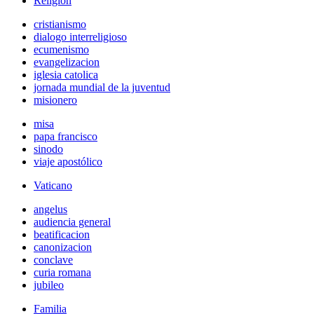
Religión
cristianismo
dialogo interreligioso
ecumenismo
evangelizacion
iglesia catolica
jornada mundial de la juventud
misionero
misa
papa francisco
sinodo
viaje apostólico
Vaticano
angelus
audiencia general
beatificacion
canonizacion
conclave
curia romana
jubileo
Familia