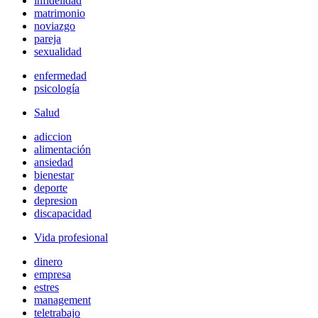
infidelidad
matrimonio
noviazgo
pareja
sexualidad
enfermedad
psicología
Salud
adiccion
alimentación
ansiedad
bienestar
deporte
depresion
discapacidad
Vida profesional
dinero
empresa
estres
management
teletrabajo