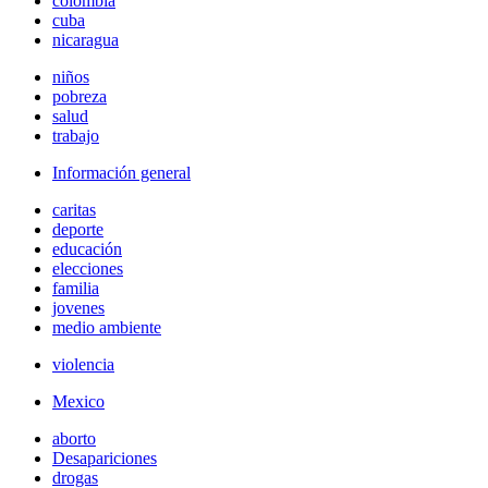
colombia
cuba
nicaragua
niños
pobreza
salud
trabajo
Información general
caritas
deporte
educación
elecciones
familia
jovenes
medio ambiente
violencia
Mexico
aborto
Desapariciones
drogas