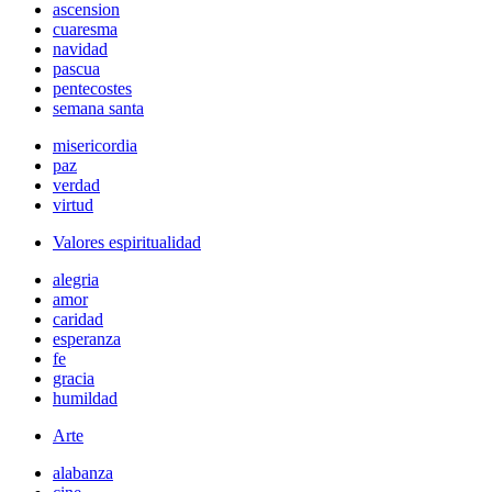
ascension
cuaresma
navidad
pascua
pentecostes
semana santa
misericordia
paz
verdad
virtud
Valores espiritualidad
alegria
amor
caridad
esperanza
fe
gracia
humildad
Arte
alabanza