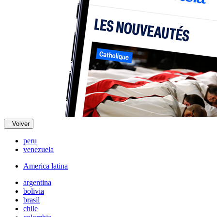
Volver
peru
venezuela
America latina
argentina
bolivia
brasil
chile