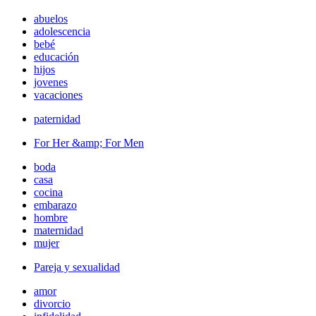
abuelos
adolescencia
bebé
educación
hijos
jovenes
vacaciones
paternidad
For Her &amp; For Men
boda
casa
cocina
embarazo
hombre
maternidad
mujer
Pareja y sexualidad
amor
divorcio