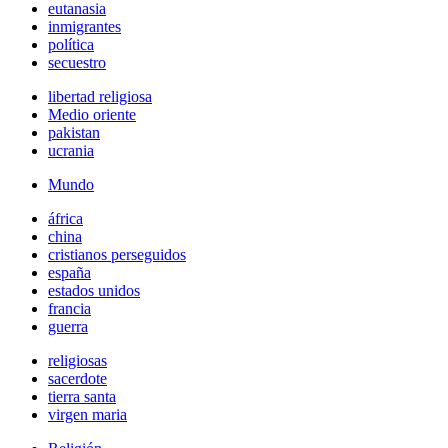
eutanasia
inmigrantes
política
secuestro
libertad religiosa
Medio oriente
pakistan
ucrania
Mundo
áfrica
china
cristianos perseguidos
españa
estados unidos
francia
guerra
religiosas
sacerdote
tierra santa
virgen maria