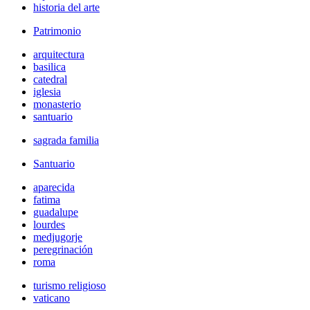
historia del arte
Patrimonio
arquitectura
basilica
catedral
iglesia
monasterio
santuario
sagrada familia
Santuario
aparecida
fatima
guadalupe
lourdes
medjugorje
peregrinación
roma
turismo religioso
vaticano