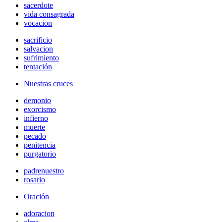
sacerdote
vida consagrada
vocacion
sacrificio
salvacion
sufrimiento
tentación
Nuestras cruces
demonio
exorcismo
infierno
muerte
pecado
penitencia
purgatorio
padrenuestro
rosario
Oración
adoracion