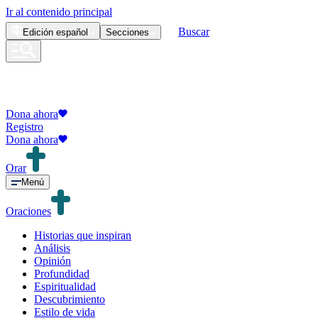
Ir al contenido principal
Buscar
Edición
español
Secciones
Dona ahora
Registro
Dona ahora
Orar
Menú
Oraciones
Historias que inspiran
Análisis
Opinión
Profundidad
Espiritualidad
Descubrimiento
Estilo de vida