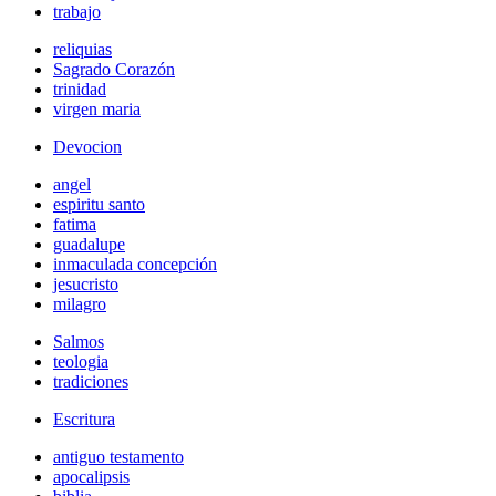
trabajo
reliquias
Sagrado Corazón
trinidad
virgen maria
Devocion
angel
espiritu santo
fatima
guadalupe
inmaculada concepción
jesucristo
milagro
Salmos
teologia
tradiciones
Escritura
antiguo testamento
apocalipsis