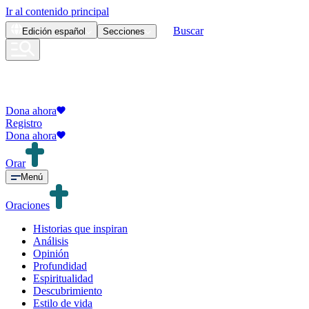
Ir al contenido principal
Buscar
Edición
español
Secciones
Dona ahora
Registro
Dona ahora
Orar
Menú
Oraciones
Historias que inspiran
Análisis
Opinión
Profundidad
Espiritualidad
Descubrimiento
Estilo de vida