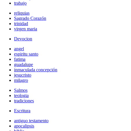
trabajo
reliquias
Sagrado Corazón
trinidad
virgen maria
Devocion
angel
espiritu santo
fatima
guadalupe
inmaculada concepción
jesucristo
milagro
Salmos
teologia
tradiciones
Escritura
antiguo testamento
apocalipsis