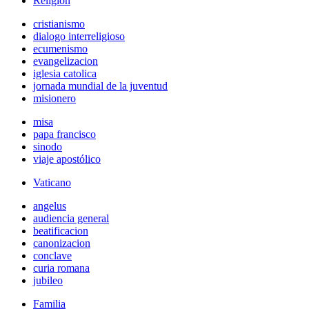
Religión
cristianismo
dialogo interreligioso
ecumenismo
evangelizacion
iglesia catolica
jornada mundial de la juventud
misionero
misa
papa francisco
sinodo
viaje apostólico
Vaticano
angelus
audiencia general
beatificacion
canonizacion
conclave
curia romana
jubileo
Familia