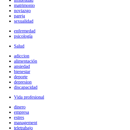
infidelidad
matrimonio
noviazgo
pareja
sexualidad
enfermedad
psicología
Salud
adiccion
alimentación
ansiedad
bienestar
deporte
depresion
discapacidad
Vida profesional
dinero
empresa
estres
management
teletrabajo