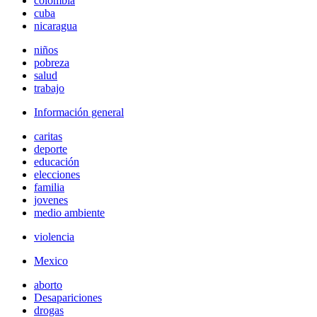
colombia
cuba
nicaragua
niños
pobreza
salud
trabajo
Información general
caritas
deporte
educación
elecciones
familia
jovenes
medio ambiente
violencia
Mexico
aborto
Desapariciones
drogas