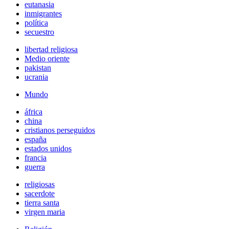
eutanasia
inmigrantes
política
secuestro
libertad religiosa
Medio oriente
pakistan
ucrania
Mundo
áfrica
china
cristianos perseguidos
españa
estados unidos
francia
guerra
religiosas
sacerdote
tierra santa
virgen maria