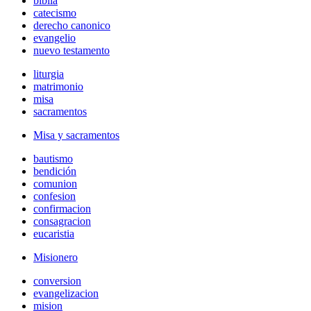
biblia
catecismo
derecho canonico
evangelio
nuevo testamento
liturgia
matrimonio
misa
sacramentos
Misa y sacramentos
bautismo
bendición
comunion
confesion
confirmacion
consagracion
eucaristia
Misionero
conversion
evangelizacion
mision