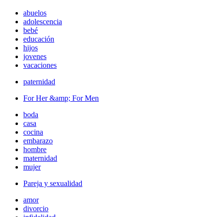
abuelos
adolescencia
bebé
educación
hijos
jovenes
vacaciones
paternidad
For Her &amp; For Men
boda
casa
cocina
embarazo
hombre
maternidad
mujer
Pareja y sexualidad
amor
divorcio