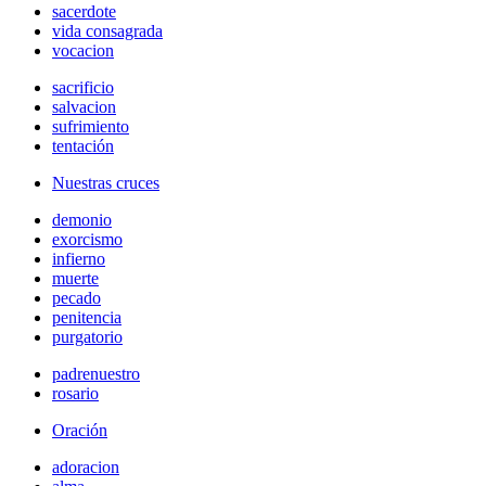
sacerdote
vida consagrada
vocacion
sacrificio
salvacion
sufrimiento
tentación
Nuestras cruces
demonio
exorcismo
infierno
muerte
pecado
penitencia
purgatorio
padrenuestro
rosario
Oración
adoracion