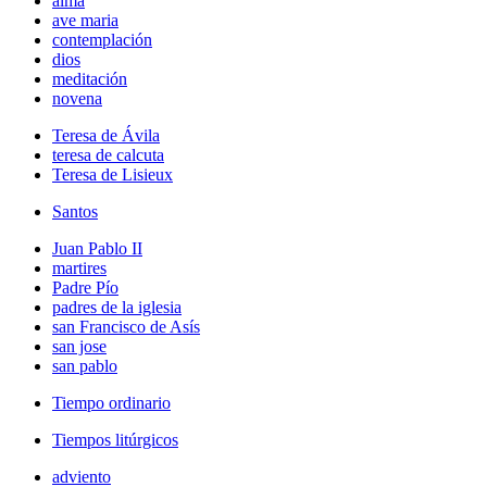
alma
ave maria
contemplación
dios
meditación
novena
Teresa de Ávila
teresa de calcuta
Teresa de Lisieux
Santos
Juan Pablo II
martires
Padre Pío
padres de la iglesia
san Francisco de Asís
san jose
san pablo
Tiempo ordinario
Tiempos litúrgicos
adviento