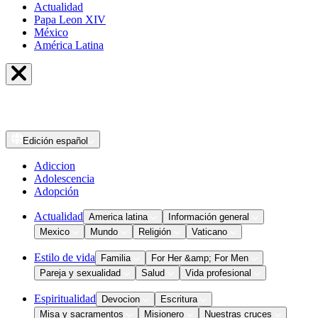
Actualidad
Papa Leon XIV
México
América Latina
Edición
español
Adiccion
Adolescencia
Adopción
Actualidad
America latina
Información general
Mexico
Mundo
Religión
Vaticano
Estilo de vida
Familia
For Her &amp; For Men
Pareja y sexualidad
Salud
Vida profesional
Espiritualidad
Devocion
Escritura
Misa y sacramentos
Misionero
Nuestras cruces