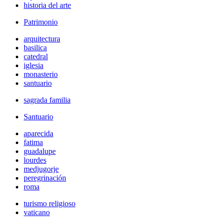
historia del arte
Patrimonio
arquitectura
basilica
catedral
iglesia
monasterio
santuario
sagrada familia
Santuario
aparecida
fatima
guadalupe
lourdes
medjugorje
peregrinación
roma
turismo religioso
vaticano