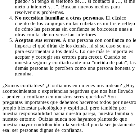
puedo? Si tengo el teléfono de…, si contacto a …, si me
meto a internet y…”. Buscan nuevos medios para
resolver sus problemas.
No necesitan humillar a otras personas.
El clásico
cuento de los cangrejos en las cubetas es un triste reflejo
de cómo las personas sin confianza se boicotean unas a
otras con tal de no verse tan inferiores.
Aceptan sus errores.
A una persona con confianza no le
importa el qué dirán de los demás, ni si su caso se usa
para escarmentar a los demás. Lo que más le importa es
aceptar y corregir sus errores para crecer. Cuando se
muestra seguro y confiado ante una “metida de pata”, las
demás personas lo perciben como una persona honesta y
genuina.
¿Somos confiables? ¿Confiamos en quienes nos rodean? ¿Hay
acontecimientos o experiencias negativas que nos han llevado
a perder la confianza en nuestros seres queridos? Son
preguntas importantes que debemos hacernos todos por nuestro
propio bienestar psicológico y espiritual, pero también por
nuestra responsabilidad hacia nuestra pareja, nuestra familia y
nuestro entorno. Quizás nunca nos hayamos planteado que
nuestra mayor contribución a la sociedad pueda ser justamente
esa: ser personas dignas de confianza.