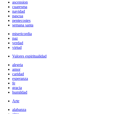
ascension
cuaresma
navidad
pascua
pentecostes
semana santa
misericordia
paz
verdad
virtud
Valores espiritualidad
alegria
amor
caridad
esperanza
fe
gracia
humildad
Arte
alabanza