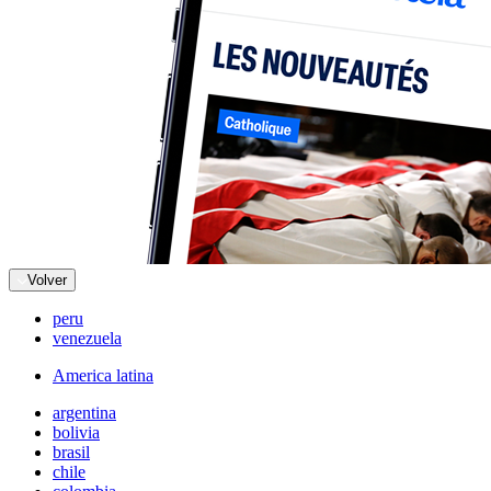
Volver
peru
venezuela
America latina
argentina
bolivia
brasil
chile