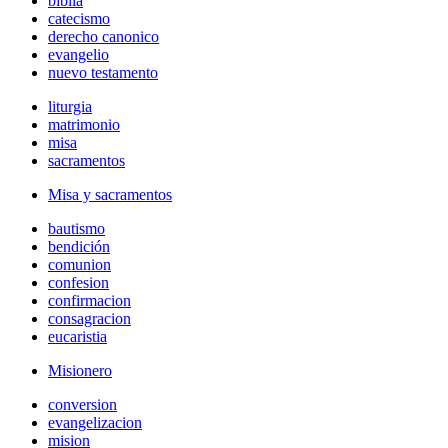
biblia
catecismo
derecho canonico
evangelio
nuevo testamento
liturgia
matrimonio
misa
sacramentos
Misa y sacramentos
bautismo
bendición
comunion
confesion
confirmacion
consagracion
eucaristia
Misionero
conversion
evangelizacion
mision