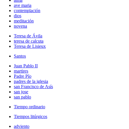
alma
ave maria
contemplación
dios
meditación
novena
Teresa de Ávila
teresa de calcuta
Teresa de Lisieux
Santos
Juan Pablo II
martires
Padre Pío
padres de la iglesia
san Francisco de Asís
san jose
san pablo
Tiempo ordinario
Tiempos litúrgicos
adviento