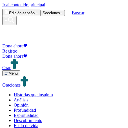
Ir al contenido principal
Buscar
Edición
español
Secciones
Dona ahora
Registro
Dona ahora
Orar
Menú
Oraciones
Historias que inspiran
Análisis
Opinión
Profundidad
Espiritualidad
Descubrimiento
Estilo de vida