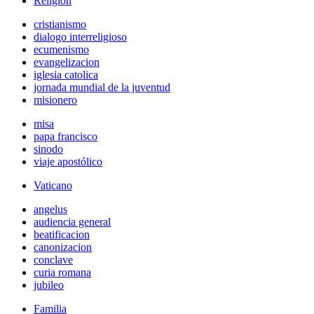
Religión
cristianismo
dialogo interreligioso
ecumenismo
evangelizacion
iglesia catolica
jornada mundial de la juventud
misionero
misa
papa francisco
sinodo
viaje apostólico
Vaticano
angelus
audiencia general
beatificacion
canonizacion
conclave
curia romana
jubileo
Familia