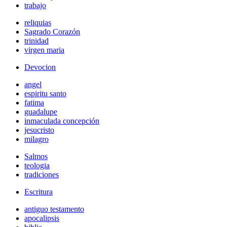
trabajo
reliquias
Sagrado Corazón
trinidad
virgen maria
Devocion
angel
espiritu santo
fatima
guadalupe
inmaculada concepción
jesucristo
milagro
Salmos
teologia
tradiciones
Escritura
antiguo testamento
apocalipsis