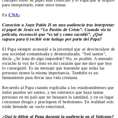
charlado sobre su papel más conocido y el Papa que le inspiró
para interpretarlo, entre otros temas
En
CNA:
Conociste a Juan Pablo II en una audiencia tras
interpretar
el papel de Jesús en “La Pasión de Cristo”. Cuando vio la
película, reconoció que “es tal y como sucedió”. ¿Qué
supuso para ti recibir este halago por parte del Papa?
El Papa siempre aconsejó a la juventud que se desvinculase de
una sociedad contaminada y desmoralizada. “Sed santos”,
decía. ¿Se trata de algo imposible? No, es posible. A menudo
escucho la voz de Cristo en mi corazón que me dice que hoy
lo conseguiré. Es un mensaje que transmite que todas las
personas tienen la misma importancia. También es un
llamamiento para llevar una vida cristiana.
Recuerdo al Papa cuando explicaba a los estadounidenses que
todos pueden ser santos, y me entristece que haya tantas
personas en mi país que no busquen la santidad, y en su lugar
consuman drogas y practiquen el hedonismo. En realidad solo
están llenando un vacío emocional.
¿Qué le dijiste al Papa durante la audiencia en el Vaticano?