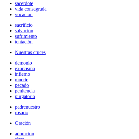
sacerdote
vida consagrada
vocacion
sacrificio
salvacion
sufrimiento
tentación
Nuestras cruces
demonio
exorcismo
infierno
muerte
pecado
penitencia
purgatorio
padrenuestro
rosario
Oración
adoracion