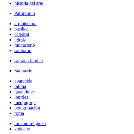
historia del arte
Patrimonio
arquitectura
basilica
catedral
iglesia
monasterio
santuario
sagrada familia
Santuario
aparecida
fatima
guadalupe
lourdes
medjugorje
peregrinación
roma
turismo religioso
vaticano