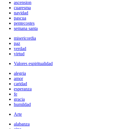
ascension
cuaresma
navidad
pascua
pentecostes
semana santa
misericordia
paz
verdad
virtud
Valores espiritualidad
alegria
amor
caridad
esperanza
fe
gracia
humildad
Arte
alabanza