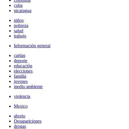
colombia
cuba
nicaragua
niños
pobreza
salud
trabajo
Información general
caritas
deporte
educación
elecciones
familia
jovenes
medio ambiente
violencia
Mexico
aborto
Desapariciones
drogas