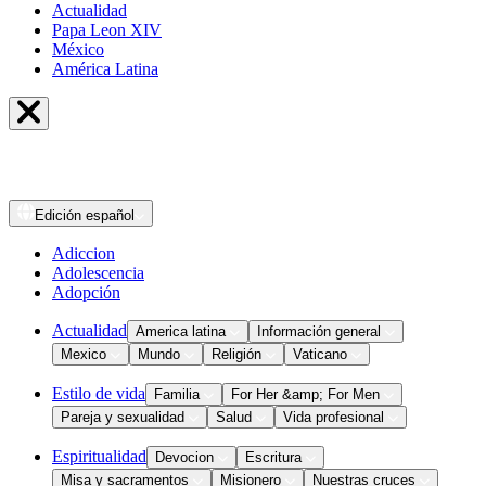
Actualidad
Papa Leon XIV
México
América Latina
Edición
español
Adiccion
Adolescencia
Adopción
Actualidad
America latina
Información general
Mexico
Mundo
Religión
Vaticano
Estilo de vida
Familia
For Her &amp; For Men
Pareja y sexualidad
Salud
Vida profesional
Espiritualidad
Devocion
Escritura
Misa y sacramentos
Misionero
Nuestras cruces