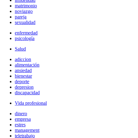
infidelidad
matrimonio
noviazgo
pareja
sexualidad
enfermedad
psicología
Salud
adiccion
alimentación
ansiedad
bienestar
deporte
depresion
discapacidad
Vida profesional
dinero
empresa
estres
management
teletrabajo