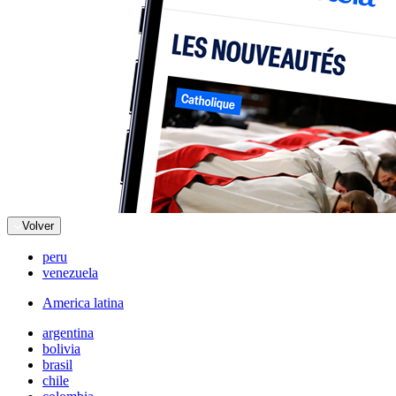
Volver
peru
venezuela
America latina
argentina
bolivia
brasil
chile