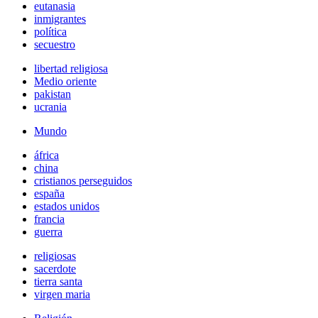
eutanasia
inmigrantes
política
secuestro
libertad religiosa
Medio oriente
pakistan
ucrania
Mundo
áfrica
china
cristianos perseguidos
españa
estados unidos
francia
guerra
religiosas
sacerdote
tierra santa
virgen maria