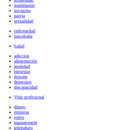
infidelidad
matrimonio
noviazgo
pareja
sexualidad
enfermedad
psicología
Salud
adiccion
alimentación
ansiedad
bienestar
deporte
depresion
discapacidad
Vida profesional
dinero
empresa
estres
management
teletrabajo