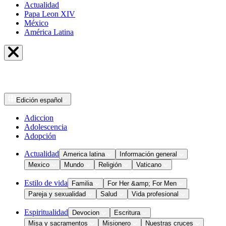
Actualidad
Papa Leon XIV
México
América Latina
Edición
español
Adiccion
Adolescencia
Adopción
Actualidad
America latina
Información general
Mexico
Mundo
Religión
Vaticano
Estilo de vida
Familia
For Her &amp; For Men
Pareja y sexualidad
Salud
Vida profesional
Espiritualidad
Devocion
Escritura
Misa y sacramentos
Misionero
Nuestras cruces