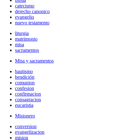
biblia
catecismo
derecho canonico
evangelio
nuevo testamento
liturgia
matrimonio
misa
sacramentos
Misa y sacramentos
bautismo
bendición
comunion
confesion
confirmacion
consagracion
eucaristia
Misionero
conversion
evangelizacion
mision