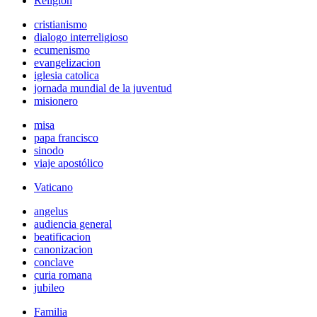
Religión
cristianismo
dialogo interreligioso
ecumenismo
evangelizacion
iglesia catolica
jornada mundial de la juventud
misionero
misa
papa francisco
sinodo
viaje apostólico
Vaticano
angelus
audiencia general
beatificacion
canonizacion
conclave
curia romana
jubileo
Familia