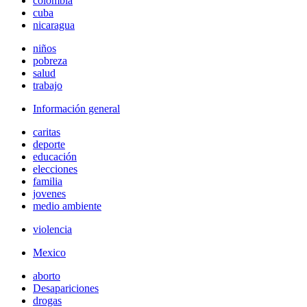
colombia
cuba
nicaragua
niños
pobreza
salud
trabajo
Información general
caritas
deporte
educación
elecciones
familia
jovenes
medio ambiente
violencia
Mexico
aborto
Desapariciones
drogas