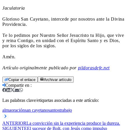
Jaculatoria
Glorioso San Cayetano, intercede por nosotros ante la Divina
Providencia.
Te lo pedimos por Nuestro Señor Jesucristo tu Hijo, que vive
y reina Contigo, en unidad con el Espíritu Santo y es Dios,
por los siglos de los siglos.
Amén.
Artículo originalmente publicado por
pildorasdefe.net
Copiar el enlace
Archivar artículo
Compartir en
:
Las palabras clave/etiquetas asociadas a este artículo:
alma
oración
san cayetano
santos
trabajo
ANTERIOR
La convicción sin la experiencia produce la dureza.
SIGUIENTE
El sucesor de Bolt, con Jesús como impulso