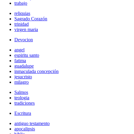
trabajo
reliquias
Sagrado Corazón
trinidad
virgen maria
Devocion
angel
espiritu santo
fatima
guadalupe
inmaculada concepción
jesucristo
milagro
Salmos
teologia
tradiciones
Escritura
antiguo testamento
apocalipsis