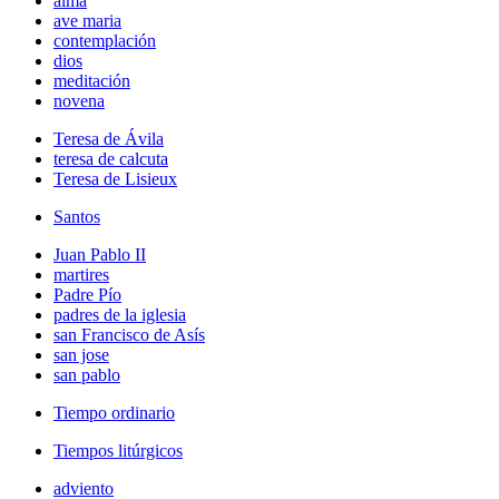
alma
ave maria
contemplación
dios
meditación
novena
Teresa de Ávila
teresa de calcuta
Teresa de Lisieux
Santos
Juan Pablo II
martires
Padre Pío
padres de la iglesia
san Francisco de Asís
san jose
san pablo
Tiempo ordinario
Tiempos litúrgicos
adviento