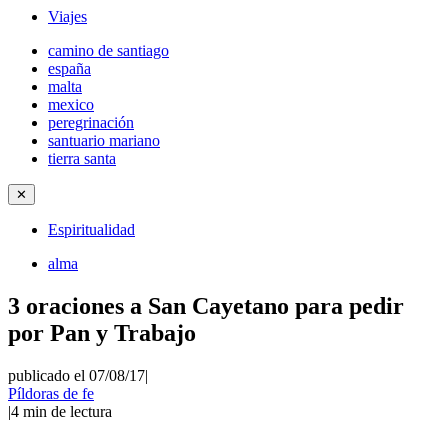
Viajes
camino de santiago
españa
malta
mexico
peregrinación
santuario mariano
tierra santa
✕
Espiritualidad
alma
3 oraciones a San Cayetano para pedir
por Pan y Trabajo
publicado el 07/08/17
|
Píldoras de fe
|
4
min de lectura