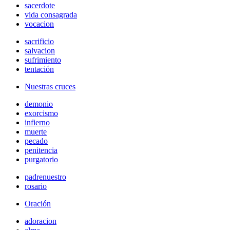
sacerdote
vida consagrada
vocacion
sacrificio
salvacion
sufrimiento
tentación
Nuestras cruces
demonio
exorcismo
infierno
muerte
pecado
penitencia
purgatorio
padrenuestro
rosario
Oración
adoracion