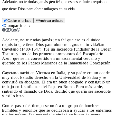
Adelante, no te rindas jamás ¡ten fe! que ese es el único requisito
que tiene Dios para obrar milagros en tu vida
Copiar el enlace
Archivar artículo
Compartir en
:
Adelante, no te rindas jamás ¡ten fe! que ese es el único
requisito que tiene Dios para obrar milagros en tu vida
San
Cayetano (1480-1547), fue un sacerdote fundador de la Orden
Teatina y uno de los primeros promotores del Escapulario
Azul, que se ha convertido en un sacramental cercano y
querido de los Padres Marianos de la Inmaculada Concepción.
Cayetano nació en Vicenza en Italia, y su padre era un conde
muy rico. Estudió derecho en la Universidad de Padua y se
convirtió en abogado. Él era un buen abogado y consiguió un
trabajo en las oficinas del Papa en Roma. Pero más tarde,
sintiendo el llamado de Dios, decidió que quería ser sacerdote
y así lo hizo.
Con el pasar del tiempo se unió a un grupo de hombres
humildes y sencillos que se dedicaban a ayudar a los enfermos
y a los pobres. Iba por toda la ciudad en busca de gente