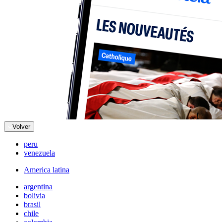
Volver
peru
venezuela
America latina
argentina
bolivia
brasil
chile