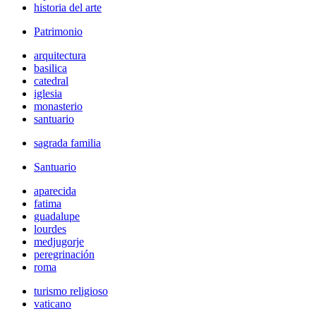
historia del arte
Patrimonio
arquitectura
basilica
catedral
iglesia
monasterio
santuario
sagrada familia
Santuario
aparecida
fatima
guadalupe
lourdes
medjugorje
peregrinación
roma
turismo religioso
vaticano