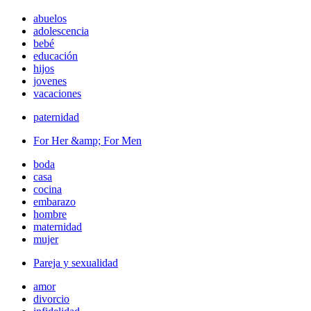
abuelos
adolescencia
bebé
educación
hijos
jovenes
vacaciones
paternidad
For Her &amp; For Men
boda
casa
cocina
embarazo
hombre
maternidad
mujer
Pareja y sexualidad
amor
divorcio