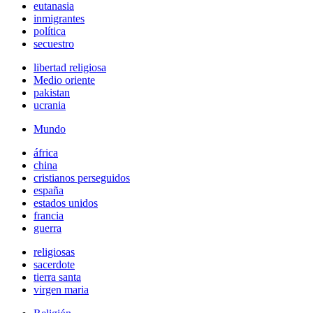
eutanasia
inmigrantes
política
secuestro
libertad religiosa
Medio oriente
pakistan
ucrania
Mundo
áfrica
china
cristianos perseguidos
españa
estados unidos
francia
guerra
religiosas
sacerdote
tierra santa
virgen maria