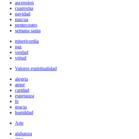
ascension
cuaresma
navidad
pascua
pentecostes
semana santa
misericordia
paz
verdad
virtud
Valores espiritualidad
alegria
amor
caridad
esperanza
fe
gracia
humildad
Arte
alabanza