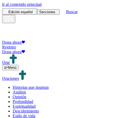
Ir al contenido principal
Buscar
Edición
español
Secciones
Dona ahora
Registro
Dona ahora
Orar
Menú
Oraciones
Historias que inspiran
Análisis
Opinión
Profundidad
Espiritualidad
Descubrimiento
Estilo de vida