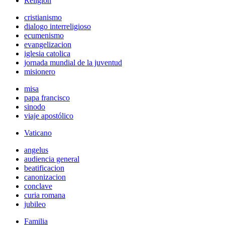
Religión
cristianismo
dialogo interreligioso
ecumenismo
evangelizacion
iglesia catolica
jornada mundial de la juventud
misionero
misa
papa francisco
sinodo
viaje apostólico
Vaticano
angelus
audiencia general
beatificacion
canonizacion
conclave
curia romana
jubileo
Familia