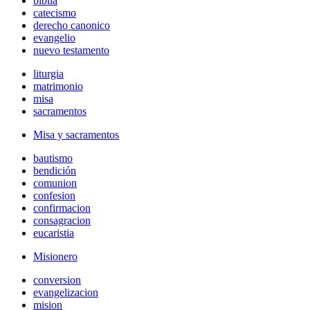
biblia
catecismo
derecho canonico
evangelio
nuevo testamento
liturgia
matrimonio
misa
sacramentos
Misa y sacramentos
bautismo
bendición
comunion
confesion
confirmacion
consagracion
eucaristia
Misionero
conversion
evangelizacion
mision