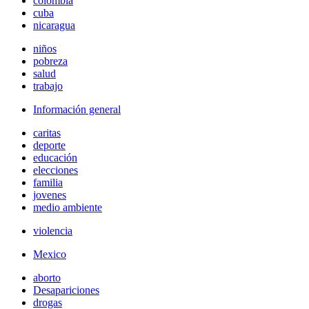
colombia
cuba
nicaragua
niños
pobreza
salud
trabajo
Información general
caritas
deporte
educación
elecciones
familia
jovenes
medio ambiente
violencia
Mexico
aborto
Desapariciones
drogas