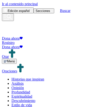
Ir al contenido principal
Buscar
Edición
español
Secciones
Dona ahora
Registro
Dona ahora
Orar
Menú
Oraciones
Historias que inspiran
Análisis
Opinión
Profundidad
Espiritualidad
Descubrimiento
Estilo de vida