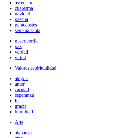
ascension
cuaresma
navidad
pascua
pentecostes
semana santa
misericordia
paz
verdad
virtud
Valores espiritualidad
alegria
amor
caridad
esperanza
fe
gracia
humildad
Arte
alabanza