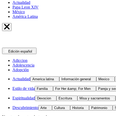
Actualidad
Papa Leon XIV
México
América Latina
Edición
español
Adiccion
Adolescencia
Adopción
Actualidad
America latina
Información general
Mexico
Estilo de vida
Familia
For Her &amp; For Men
Pareja y se
Espiritualidad
Devocion
Escritura
Misa y sacramentos
Descubrimiento
Arte
Cultura
Historia
Patrimonio