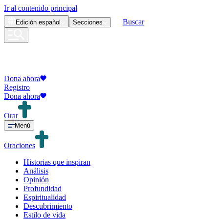
Ir al contenido principal
Buscar
Edición
español
Secciones
Dona ahora
Registro
Dona ahora
Orar
Menú
Oraciones
Historias que inspiran
Análisis
Opinión
Profundidad
Espiritualidad
Descubrimiento
Estilo de vida