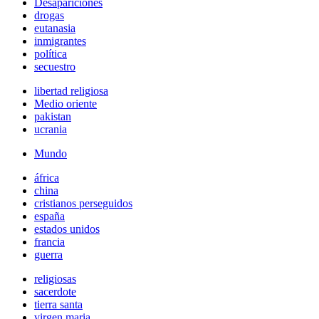
Desapariciones
drogas
eutanasia
inmigrantes
política
secuestro
libertad religiosa
Medio oriente
pakistan
ucrania
Mundo
áfrica
china
cristianos perseguidos
españa
estados unidos
francia
guerra
religiosas
sacerdote
tierra santa
virgen maria