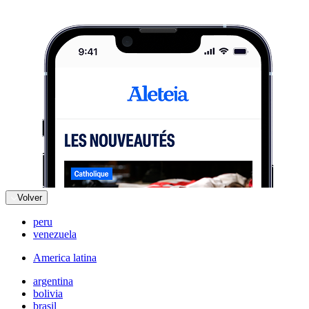
Volver
peru
venezuela
America latina
argentina
bolivia
brasil