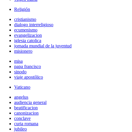
Religión
cristianismo
dialogo interreligioso
ecumenismo
evangelizacion
iglesia catolica
jornada mundial de la juventud
misionero
misa
papa francisco
sinodo
viaje apostólico
Vaticano
angelus
audiencia general
beatificacion
canonizacion
conclave
curia romana
jubileo