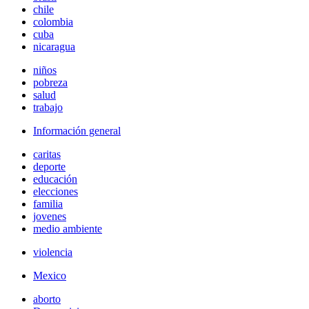
chile
colombia
cuba
nicaragua
niños
pobreza
salud
trabajo
Información general
caritas
deporte
educación
elecciones
familia
jovenes
medio ambiente
violencia
Mexico
aborto