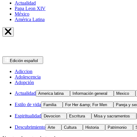
Actualidad
Papa Leon XIV
México
América Latina
Edición
español
Adiccion
Adolescencia
Adopción
Actualidad
America latina
Información general
Mexico
Estilo de vida
Familia
For Her &amp; For Men
Pareja y se
Espiritualidad
Devocion
Escritura
Misa y sacramentos
Descubrimiento
Arte
Cultura
Historia
Patrimonio