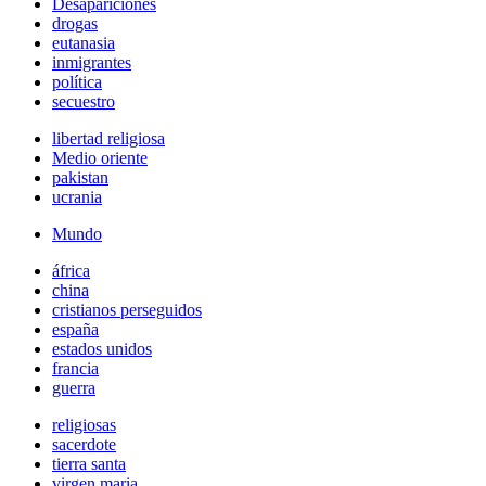
Desapariciones
drogas
eutanasia
inmigrantes
política
secuestro
libertad religiosa
Medio oriente
pakistan
ucrania
Mundo
áfrica
china
cristianos perseguidos
españa
estados unidos
francia
guerra
religiosas
sacerdote
tierra santa
virgen maria