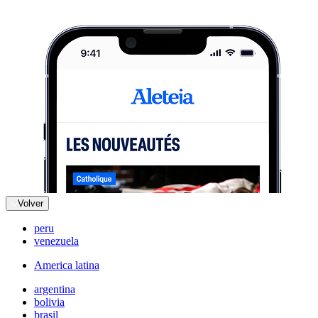
Volver
peru
venezuela
America latina
argentina
bolivia
brasil