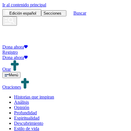
Ir al contenido principal
Buscar
Edición
español
Secciones
Dona ahora
Registro
Dona ahora
Orar
Menú
Oraciones
Historias que inspiran
Análisis
Opinión
Profundidad
Espiritualidad
Descubrimiento
Estilo de vida