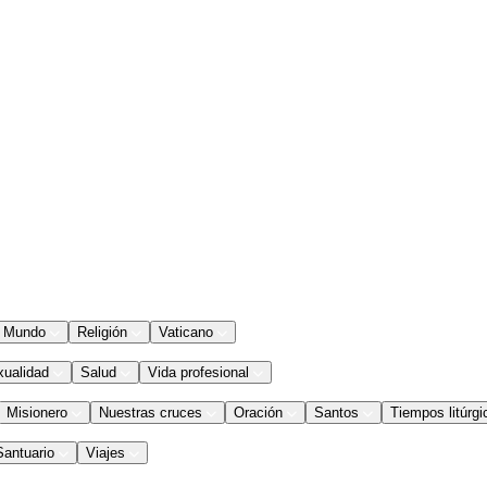
Mundo
Religión
Vaticano
xualidad
Salud
Vida profesional
Misionero
Nuestras cruces
Oración
Santos
Tiempos litúrgi
Santuario
Viajes