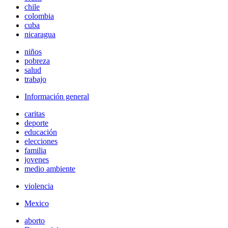
chile
colombia
cuba
nicaragua
niños
pobreza
salud
trabajo
Información general
caritas
deporte
educación
elecciones
familia
jovenes
medio ambiente
violencia
Mexico
aborto