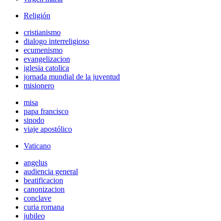
Religión
cristianismo
dialogo interreligioso
ecumenismo
evangelizacion
iglesia catolica
jornada mundial de la juventud
misionero
misa
papa francisco
sinodo
viaje apostólico
Vaticano
angelus
audiencia general
beatificacion
canonizacion
conclave
curia romana
jubileo